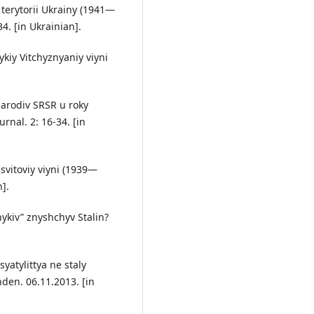
a terytorii Ukrainy (1941—
34. [in Ukrainian].
lykiy Vitchyznyaniy viyni
 narodiv SRSR u roky
rnal. 2: 16-34. [in
 svitoviy viyni (1939—
n].
nykiv” znyshchyv Stalin?
yatylittya ne staly
den. 06.11.2013. [in