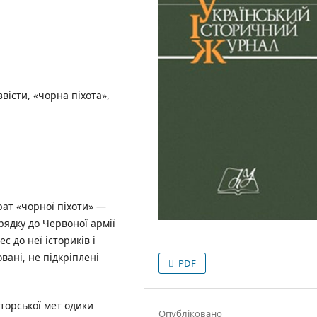
звісти, «чорна піхота»,
рат «чорної піхоти» —
рядку до Червоної армії
с до неї істориків і
овані, не підкріплені
PDF
вторської мет одики
Опубліковано