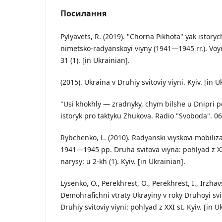
Посилання
Pylyavets, R. (2019). "Chorna Pikhota" yak istory
nimetsko-radyanskoyi viyny (1941—1945 rr.). Voy
31 (1). [in Ukrainian].
(2015). Ukraina v Druhiy svitoviy viyni. Kyiv. [in U
"Usi khokhly — zradnyky, chym bilshe u Dnipri
istoryk pro taktyku Zhukova. Radio "Svoboda". 06
Rybchenko, L. (2010). Radyanski viyskovi mobilizat
1941—1945 pp. Druha svitova viyna: pohlyad z XXI
narysy: u 2-kh (1). Kyiv. [in Ukrainian].
Lysenko, O., Perekhrest, O., Perekhrest, I., Irzhav
Demohrafichni vtraty Ukrayiny v roky Druhoyi svit
Druhiy svitoviy viyni: pohlyad z XXI st. Kyiv. [in U