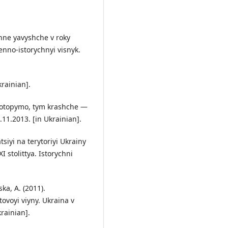
chne yavyshche v roky
enno-istorychnyi visnyk.
krainian].
 potopymo, tym krashche —
.11.2013. [in Ukrainian].
siyi na terytoriyi Ukrainy
 stolittya. Istorychni
ska, A. (2011).
ovoyi viyny. Ukraina v
krainian].