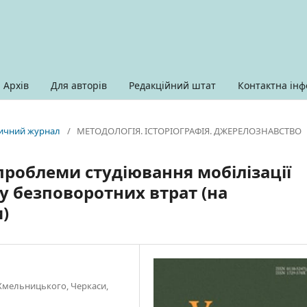
Архів
Для авторів
Редакційний штат
Контактна інф
оричний журнал
/
МЕТОДОЛОГІЯ. ІСТОРІОГРАФІЯ. ДЖЕРЕЛОЗНАВСТВО
 проблеми студіювання мобілізації
ку безповоротних втрат (на
)
 Хмельницького, Черкаси,