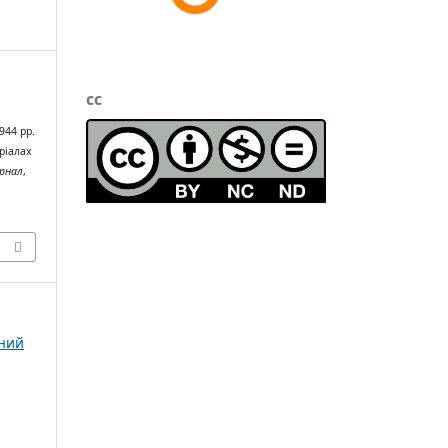
cc
944 рр.
ріалах
урнал
,
чний