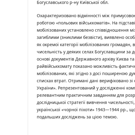
Богуславського р-ну Київської обл.
Охарактеризовано відмінності між примусовою
роботою «польових військкоматів». На підставі
мобілізованих установлено співвідношення мі
загиблими (зниклими безвісти), виявлено особ
як окремої категорії мобілізованих громадян,
чисельність у деяких селах Богуславщини за д
основі документів Державного архіву Києва та
райвійськкомату показано можливість фактичн
мобілізованих, які згідно з досі поширеною д
списках втрат. Отримані дані верифіковано зі
України». Репрезентований у дослідженні ком
релевантним практичним завданням для розр
дослідницької стратегії вивчення чисельності,
української «чорної піхоти» 1943—1944 рр., щ
подальших досліджень за цією темою.