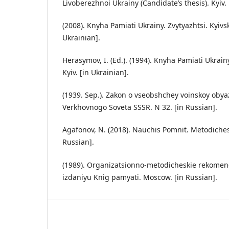
Livoberezhnoi Ukrainy (Candidate’s thesis). Kyiv. 
(2008). Knyha Pamiati Ukrainy. Zvytyazhtsi. Kyivska
Ukrainian].
Herasymov, I. (Ed.). (1994). Knyha Pamiati Ukrainy.
Kyiv. [in Ukrainian].
(1939. Sep.). Zakon o vseobshchey voinskoy oby
Verkhovnogo Soveta SSSR. N 32. [in Russian].
Agafonov, N. (2018). Nauchis Pomnit. Metodiches
Russian].
(1989). Organizatsionno-metodicheskie rekomend
izdaniyu Knig pamyati. Moscow. [in Russian].