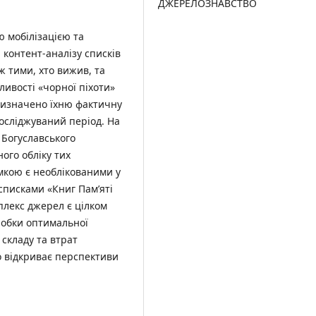
ДЖЕРЕЛОЗНАВСТВО
 мобілізацією та
 контент-аналізу списків
ж тими, хто вижив, та
ливості «чорної піхоти»
 визначено їхню фактичну
осліджуваний період. На
 Богуславського
ого обліку тих
умкою є необлікованими у
 списками «Книг Пам’яті
плекс джерел є цілком
обки оптимальної
 складу та втрат
о відкриває перспективи