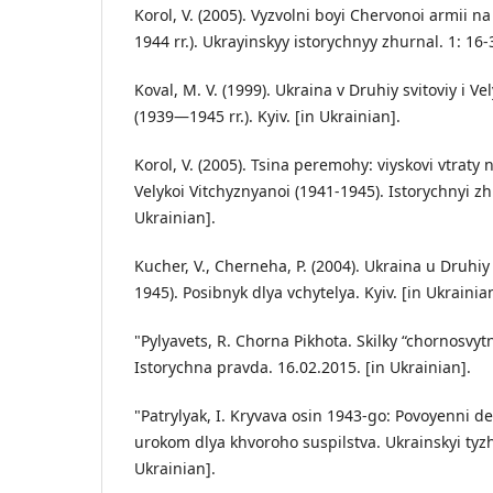
Korol, V. (2005). Vyzvolni boyi Chervonoi armii n
1944 rr.). Ukrayinskyy istorychnyy zhurnal. 1: 16-
Koval, M. V. (1999). Ukraina v Druhiy svitoviy i Ve
(1939—1945 rr.). Kyiv. [in Ukrainian].
Korol, V. (2005). Tsina peremohy: viyskovi vtraty
Velykoi Vitchyznyanoi (1941-1945). Istorychnyi zhu
Ukrainian].
Kucher, V., Cherneha, P. (2004). Ukraina u Druhiy
1945). Posibnyk dlya vchytelya. Kyiv. [in Ukrainia
"Pylyavets, R. Chorna Pikhota. Skilky “chornosvyt
Istorychna pravda. 16.02.2015. [in Ukrainian].
"Patrylyak, I. Kryvava osin 1943-go: Povoyenni des
urokom dlya khvoroho suspilstva. Ukrainskyi tyzh
Ukrainian].