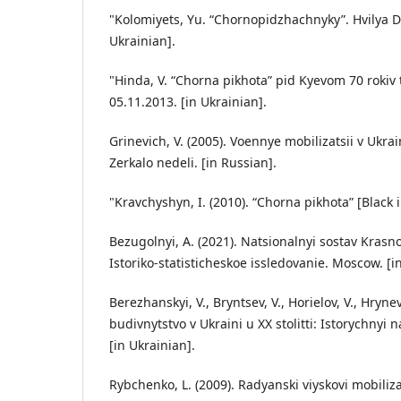
"Kolomiyets, Yu. “Chornopidzhachnyky”. Hvilya D
Ukrainian].
"Hinda, V. “Chorna pikhota” pid Kyevom 70 rokiv
05.11.2013. [in Ukrainian].
Grinevich, V. (2005). Voennye mobilizatsii v Ukr
Zerkalo nedeli. [in Russian].
"Kravchyshyn, I. (2010). “Chorna pikhota” [Black i
Bezugolnyi, A. (2021). Natsionalnyi sostav Kras
Istoriko-statisticheskoe issledovanie. Moscow. [i
Berezhanskyi, V., Bryntsev, V., Horielov, V., Hryne
budivnytstvo v Ukraini u XX stolitti: Istorychnyi na
[in Ukrainian].
Rybchenko, L. (2009). Radyanski viyskovi mobiliza