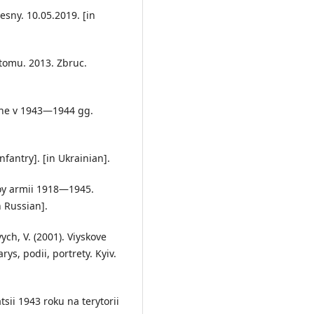
esny. 10.05.2019. [in
 tomu. 2013. Zbruc.
aine v 1943—1944 gg.
nfantry]. [in Ukrainian].
noy armii 1918—1945.
n Russian].
vych, V. (2001). Viyskove
rys, podii, portrety. Kyiv.
tsii 1943 roku na terytorii