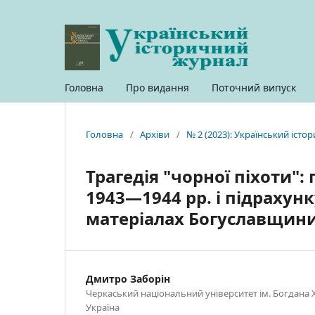
Головна
Про видання
Поточний випуск
Головна
/
Архіви
/
№ 2 (2023): Український іст
Трагедія "чорної піхоти":
1943—1944 рр. і підрахун
матеріалах Богуславщини
Дмитро Заборін
Черкаський національний університет ім. Богдана
Україна