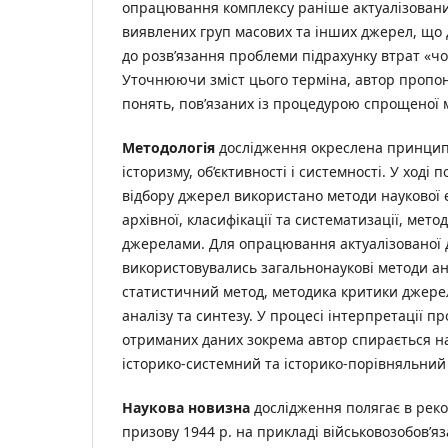
опрацювання комплексу раніше актуалізован
виявлених груп масових та інших джерел, що
до розв’язання проблеми підрахунку втрат «чо
Уточнюючи зміст цього терміна, автор пропон
понять, пов’язаних із процедурою спрощеної м
Методологія
дослідження окреслена принцип
історизму, об’єктивності і системності. У ході 
відбору джерел використано методи наукової 
архівної, класифікації та систематизації, мет
джерелами. Для опрацювання актуалізованої 
використовувались загальнонаукові методи ана
статистичний метод, методика критики джере
аналізу та синтезу. У процесі інтерпретації п
отриманих даних зокрема автор спирається на
історико-системний та історико-порівняльний
Наукова новизна
дослідження полягає в реко
призову 1944 р. на прикладі військовозобов’я