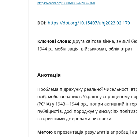
https://orcid.org/0000-0002-6200-2760
DOI:
https://doi.org/10.15407/uhj2023.02.179
Ключові слова:
Друга світова війна, зниклі бе
1944 р., мобілізація, військкомат, облік втрат
Анотація
Проблема підрахунку реальної чисельності вт
осіб, мобілізованих в Україні у спрощеному по
(РСЧА) у 1943—1944 рр., попри активний інтере
публіцистів, досі породжує у дискусіях політиз
історичними джерелами висновки.
Метою
є презентація результатів апробації а