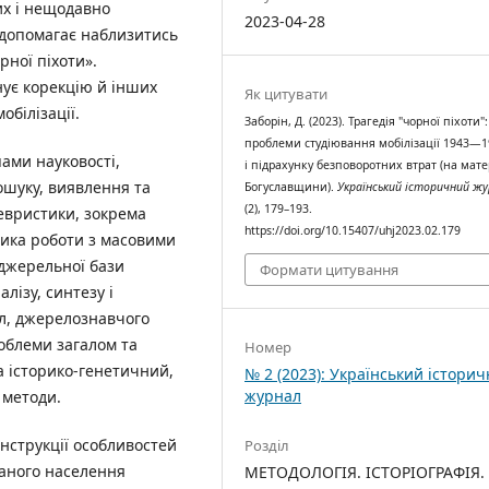
их і нещодавно
2023-04-28
 допомагає наблизитись
рної піхоти».
ує корекцію й інших
Як цитувати
обілізації.
Заборін, Д. (2023). Трагедія "чорної піхоти":
проблеми студіювання мобілізації 1943—1
ами науковості,
і підрахунку безповоротних втрат (на мате
пошуку, виявлення та
Богуславщини).
Український історичний ж
(2), 179–193.
евристики, зокрема
https://doi.org/10.15407/uhj2023.02.179
одика роботи з масовими
джерельної бази
Формати цитування
лізу, синтезу і
л, джерелознавчого
роблеми загалом та
Номер
 історико-генетичний,
№ 2 (2023): Український істори
журнал
 методи.
нструкції особливостей
Розділ
заного населення
МЕТОДОЛОГІЯ. ІСТОРІОГРАФІЯ.