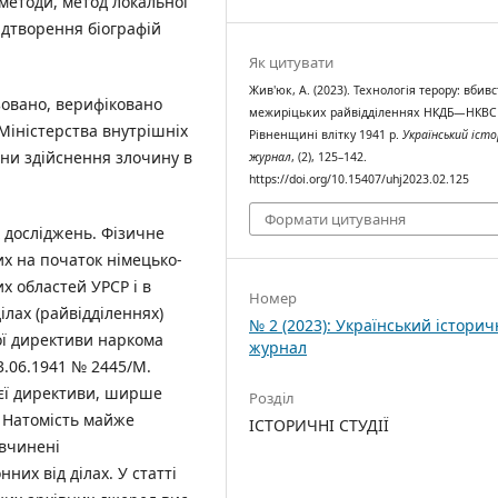
методи, метод локальної
відтворення біографій
Як цитувати
Жив'юк, А. (2023). Технологія терору: вбивс
зовано, верифіковано
межиріцьких райвідділеннях НКДБ—НКВС
 Міністерства внутрішніх
Рівненщині влітку 1941 р.
Український іст
ини здійснення злочину в
журнал
, (2), 125–142.
https://doi.org/10.15407/uhj2023.02.125
Формати цитування
 досліджень. Фізичне
х на початок німецько-
х областей УРСР і в
Номер
лах (райвідділеннях)
№ 2 (2023): Український істори
ої директиви наркома
журнал
.06.1941 № 2445/М.
ієї директиви, ширше
Розділ
. Натомість майже
ІСТОРИЧНІ СТУДІЇ
 вчинені
их від ділах. У статті