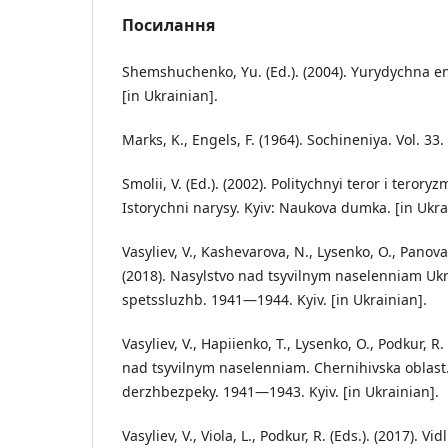
Посилання
Shemshuchenko, Yu. (Ed.). (2004). Yurydychna ents
[in Ukrainian].
Marks, K., Engels, F. (1964). Sochineniya. Vol. 33
Smolii, V. (Ed.). (2002). Politychnyi teror i terory
Istorychni narysy. Kyiv: Naukova dumka. [in Ukra
Vasyliev, V., Kashevarova, N., Lysenko, O., Panova,
(2018). Nasylstvo nad tsyvilnym naselenniam Uk
spetssluzhb. 1941—1944. Kyiv. [in Ukrainian].
Vasyliev, V., Hapiienko, T., Lysenko, O., Podkur, R.
nad tsyvilnym naselenniam. Chernihivska oblas
derzhbezpeky. 1941—1943. Kyiv. [in Ukrainian].
Vasyliev, V., Viola, L., Podkur, R. (Eds.). (2017). V