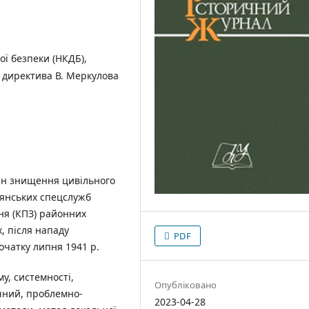
ї безпеки (НКДБ),
, директива В. Меркулова
ин знищення цивільного
дянських спецслужб
ня (КПЗ) районних
, після нападу
PDF
чатку липня 1941 р.
у, системності,
Опубліковано
ічний, проблемно-
2023-04-28