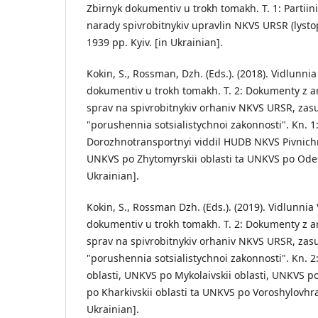
Zbirnyk dokumentiv u trokh tomakh. T. 1: Partiini
narady spivrobitnykiv upravlin NKVS URSR (lyst
1939 pp. Kyiv. [in Ukrainian].
Kokin, S., Rossman, Dzh. (Eds.). (2018). Vidlunni
dokumentiv u trokh tomakh. T. 2: Dokumenty z 
sprav na spivrobitnykiv orhaniv NKVS URSR, za
"porushennia sotsialistychnoi zakonnosti". Kn. 
Dorozhnotransportnyi viddil HUDB NKVS Pivnichn
UNKVS po Zhytomyrskii oblasti ta UNKVS po Odeski
Ukrainian].
Kokin, S., Rossman Dzh. (Eds.). (2019). Vidlunnia
dokumentiv u trokh tomakh. T. 2: Dokumenty z 
sprav na spivrobitnykiv orhaniv NKVS URSR, za
"porushennia sotsialistychnoi zakonnosti". Kn. 2
oblasti, UNKVS po Mykolaivskii oblasti, UNKVS po
po Kharkivskii oblasti ta UNKVS po Voroshylovhrads
Ukrainian].