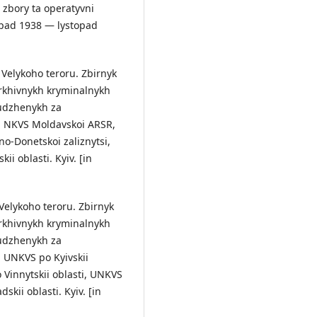
 zbory ta operatyvni
opad 1938 — lystopad
a Velykoho teroru. Zbirnyk
arkhivnykh kryminalnykh
sudzhenykh za
1: NKVS Moldavskoi ARSR,
o-Donetskoi zaliznytsi,
i oblasti. Kyiv. [in
 Velykoho teroru. Zbirnyk
arkhivnykh kryminalnykh
sudzhenykh za
: UNKVS po Kyivskii
 Vinnytskii oblasti, UNKVS
kii oblasti. Kyiv. [in