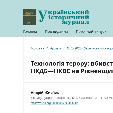
Головна
Про видання
Поточний випуск
Головна
/
Архіви
/
№ 2 (2023): Український іст
Технологія терору: вбивс
НКДБ—НКВС на Рівненщині
Андрій Жив'юк
Інститут українознавства ім. І. Крип’якевича НАН Ук
https://orcid.org/0000-0002-9031-880X