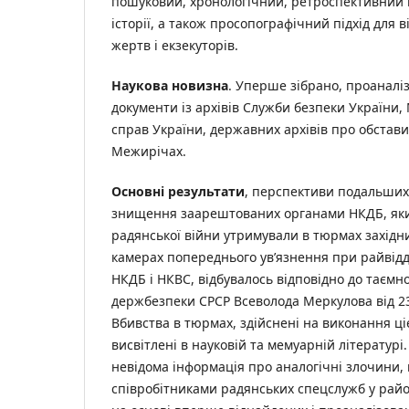
пошуковий, хронологічний, ретроспективний 
історії, а також просопографічний підхід для 
жертв і екзекуторів.
Наукова новизна
. Уперше зібрано, проаналі
документи із архівів Служби безпеки України,
справ України, державних архівів про обстав
Межирічах.
Основні результати
, перспективи подальших
знищення заарештованих органами НКДБ, яки
радянської війни утримували в тюрмах західни
камерах попереднього ув’язнення при райвідді
НКДБ і НКВС, відбувалось відповідно до таємн
держбезпеки СРСР Всеволода Меркулова від 23
Вбивства в тюрмах, здійснені на виконання ц
висвітлені в науковій та мемуарній літературі
невідома інформація про аналогічні злочини,
співробітниками радянських спецслужб у районн