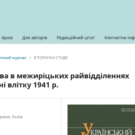
Архів
Для авторів
Редакційний штат
Контактна інф
оричний журнал
/
ІСТОРИЧНІ СТУДІЇ
тва в межиріцьких райвідділеннях
 влітку 1941 р.
раїни, Львів