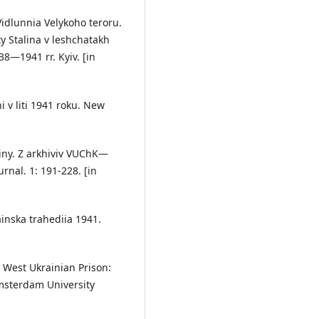
 Vidlunnia Velykoho teroru.
y Stalina v leshchatakh
8—1941 rr. Kyiv. [in
 v liti 1941 roku. New
viiny. Z arkhiviv VUChK—
al. 1: 191-228. [in
inska trahediia 1941.
at West Ukrainian Prison:
msterdam University