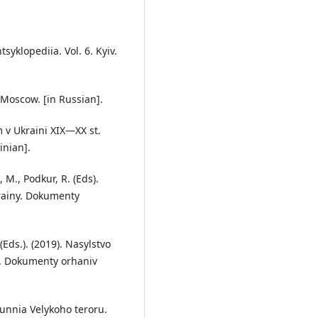
yklopediia. Vol. 6. Kyiv.
. Moscow. [in Russian].
zm v Ukraini XIX—XX st.
inian].
 M., Podkur, R. (Eds).
rainy. Dokumenty
 (Eds.). (2019). Nasylstvo
t. Dokumenty orhaniv
idlunnia Velykoho teroru.