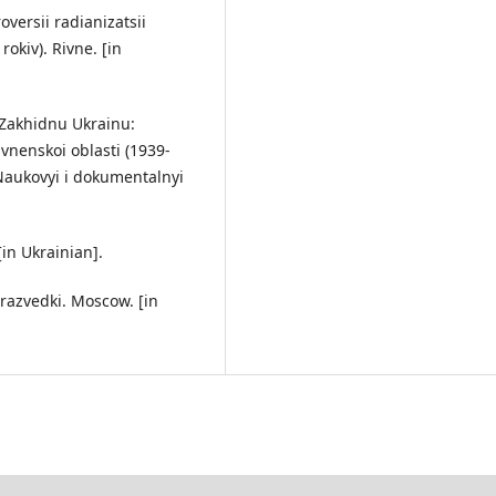
versii radianizatsii
okiv). Rivne. [in
a Zakhidnu Ukrainu:
ivnenskoi oblasti (1939-
aukovyi i dokumentalnyi
[in Ukrainian].
 razvedki. Moscow. [in