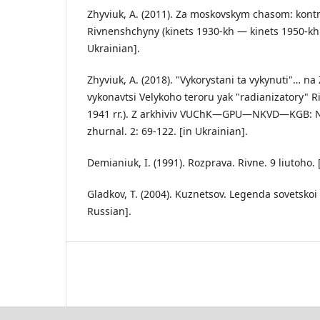
Zhyviuk, A. (2011). Za moskovskym chasom: kontro
Rivnenshchyny (kinets 1930-kh — kinets 1950-kh r
Ukrainian].
Zhyviuk, A. (2018). "Vykorystani ta vykynuti"… n
vykonavtsi Velykoho teroru yak "radianizatory" R
1941 rr.). Z arkhiviv VUChK—GPU—NKVD—KGB: N
zhurnal. 2: 69-122. [in Ukrainian].
Demianiuk, I. (1991). Rozprava. Rivne. 9 liutoho. 
Gladkov, T. (2004). Kuznetsov. Legenda sovetskoi
Russian].