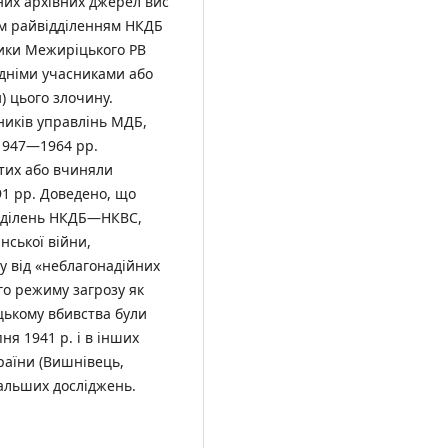
них архівних джерел вис
м райвідділенням НКДБ
тники Межиріцького РВ
дніми учасниками або
) цього злочину.
иків управлінь МДБ,
 1947—1964 рр.
тих або вчиняли
91 рр. Доведено, що
ідділень НКДБ—НКВС,
нської війни,
у від «неблагонадійних
го режиму загрозу як
цькому вбивства були
ня 1941 р. і в інших
раїни (Вишнівець,
альших досліджень.