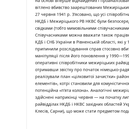
на основі вперше віднайдених і проаналізова
вітлено вбивство заарештованих Межиріцьки
27 червня 1941 р. З’ясовано, що усі співробі
НКДБ і Межиріцького РВ НКВС були безпосере
свідками (тобто мимовільними співучасниками
Співучасниками можна вважати також працівн
КДБ і СНБ України в Рівненській області, які у
припинили розслідування справ стосовно вби
маніпуляції після його поновлення у 1990—19
оперативні співробітники межиріцьких райв
отримавши звістку про початок німецько-радя
реалізували план «цілковитої зачистки» район
елементів», котрі становили для комуністично
потенційна «п’ята колона». Аналогічні межирі
здійснені наприкінці червня — на початку лип
райвідділах НКДБ і НКВС західних областей Ук
Клесів, Сарни), що може стати предметом под