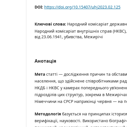
DOI:
https://doi.org/10.15407/uhj2023.02.125
Ключові слова:
Народний комісаріат державно
Народний комісаріат внутрішніх справ (НКВС)
від 23.06.1941, убивства, Межирічі
Анотація
Мета
статті — дослідження причин та обстав
населення, що здійснене співробітниками ра
НКДБ і НКВС у камерах попереднього ув’язнен
підрозділів цих структур, зокрема в Межирічах
Німеччини на СРСР наприкінці червня — на по
Методологія
базується на принципах історизм
верифікації, науковості. Використано біограф