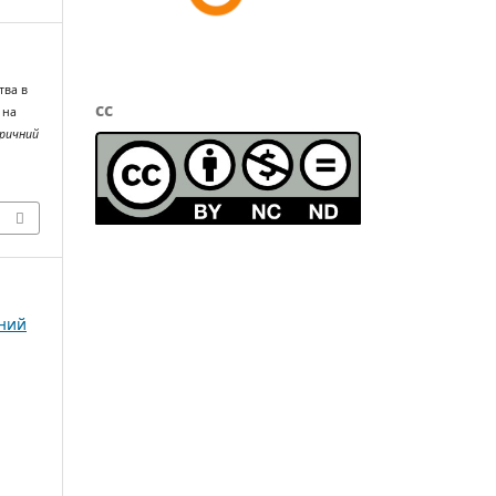
тва в
cc
 на
оричний
чний