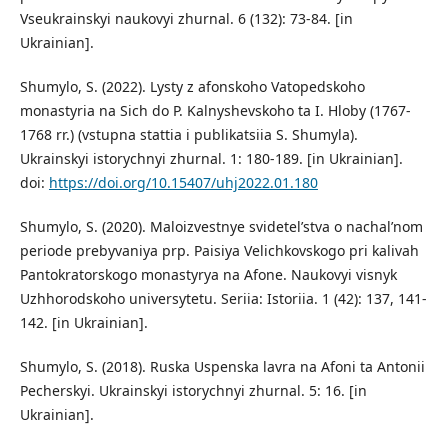
Vseukrainskyi naukovyi zhurnal. 6 (132): 73-84. [in
Ukrainian].
Shumylo, S. (2022). Lysty z afonskoho Vatopedskoho
monastyria na Sich do P. Kalnyshevskoho ta I. Hloby (1767-
1768 rr.) (vstupna stattia i publikatsiia S. Shumyla).
Ukrainskyi istorychnyi zhurnal. 1: 180-189. [in Ukrainian].
doi:
https://doi.org/10.15407/uhj2022.01.180
Shumylo, S. (2020). Maloizvestnye svidetel’stva o nachal’nom
periode prebyvaniya prp. Paisiya Velichkovskogo pri kalivah
Pantokratorskogo monastyrya na Afone. Naukovyi visnyk
Uzhhorodskoho universytetu. Seriia: Istoriia. 1 (42): 137, 141-
142. [in Ukrainian].
Shumylo, S. (2018). Ruska Uspenska lavra na Afoni ta Antonii
Pecherskyi. Ukrainskyi istorychnyi zhurnal. 5: 16. [in
Ukrainian].