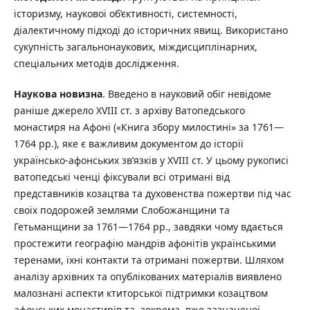
історизму, наукової об’єктивності, системності,
діалектичному підході до історичних явищ. Використано
сукупність загальнонаукових, міждисциплінарних,
спеціальних методів дослідження.
Наукова новизна
. Введено в науковий обіг невідоме
раніше джерело XVIII ст. з архіву Ватопедського
монастиря на Афоні («Книга збору милостині» за 1761—
1764 рр.), яке є важливим документом до історії
українсько-афонських зв’язків у XVIII ст. У цьому рукописі
ватопедські ченці фіксували всі отримані від
представників козацтва та духовенства пожертви під час
своїх подорожей землями Слобожанщини та
Гетьманщини за 1761—1764 рр., завдяки чому вдається
простежити географію мандрів афонітів українськими
теренами, їхні контакти та отримані пожертви. Шляхом
аналізу архівних та опублікованих матеріалів виявлено
малознані аспекти ктиторської підтримки козацтвом
афонських монастирів та, зокрема, вже зазначеної