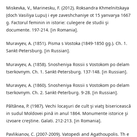
Miskevka, V., Marinesku, F. (2012). Roksandra Khmelnitskaya
(doch Vasiliya Lupu) i eye zaveshchaniye ot 15 yanvarya 1667
g. Factorul feminin in istorie: culegere de studii şi
documente. 197-214. [in Romania].
Muravyev, A. (1851). Pisma s Vostoka (1849-1850 gg.). Ch. 1.
Sankt-Petersburg. [in Russian].
Muravyev, A. (1858). Snosheniya Rossii s Vostokom po delam
tserkovnym. Ch. 1. Sankt-Petersburg. 137-148. [in Russian].
Muravyev, A. (1860). Snosheniya Rossii s Vostokom po delam
tserkovnym. Ch. 2. Sankt-Peterburg. 9-28. [in Russian].
Păltănea, P. (1987). Vechi locaşuri de cult şi viatş bisericească
in sudul Moldovei pină in anul 1864. Monumente istorice şi
izvoare creştine. Galati. 212-213. [in Romania].
Pavlikianov, C. (2007-2009). Vatopedi and Agathoupolis. Th e