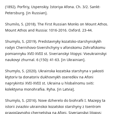
(1892). Porfiriy, Uspenskiy. Istoriya Afona. Ch. 3/2. Sankt-
Petersburg. [in Russian].
Shumilo, S. (2018). The First Russian Monks on Mount Athos.
Mount Athos and Russia: 1016-2016. Oxford. 23-44.
Shumylo, S. (2019). Predstavnyky kozatsko-starshynskykh
rodyn Chernihovo-Sivershchyny v afonskomu Zohrafskomu
pomiannyku XVII-XVIII st. Siverianskyi litopys: Vseukrainskyi
naukovyi zhurnal. 6 (150): 41-63. [in Ukrainian].
Shumylo, S. (2020). Ukrainska kozatska starshyna v yakosti
ktytoriv ta donatoriv dukhovnykh oseredkiv na Afoni
naprykintsi XVII-XVIII st. Ukraina u hlobalnomu sviti:
kolektyvna monohrafiia. Ryha. [in Latvia].
Shumylo, S. (2016). Nove dzherelo do biohrafii I. Mazepy ta
istorii zviazkiv ukrainskoi kozatskoi starshyny z tsentrom
pravoslavnoho chernetstva na Afoni. Siverianskyi litopys: