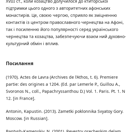
XVIII ст., коли козацтво долучилося до ктиторської
підтримки цього одного з авторитетних афонських
монастирів. Це, своєю чергою, сприяло як зміцненню
контактів із центром православного чернецтва на Афоні,
так і посиленню його популярності серед українського
чернецтва та козацтва, забезпечуючи взаєм ний духовно-
культурний обмін і вплив.
Посилання
(1970). Actes de Lavra (Archives de l’Athos, t. 6). Premiere
partie: des origines a 1204. (Ed. par Lemerle P., Guillou A.,
Svoronos N., coll., Papachryssanthou D.) Vol. 1. Paris. Pt. 1. N
12. [in France].
Antonin, Kapustin. (2013). Zametki poklonnika Svyatoy Gory.
Moscow. [in Russian].
Bantysh-Kamenskiy, N. (2001). Reyestry grecheskim delam