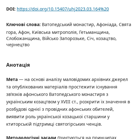
DOI:
https://doi.org/10.15407/uhj2023.03.164%20
Ключові слова:
Ватопедський монастир, Афоніада, Свята
гора, Афон, Київська митрополія, Гетьманщина,
Слобожанщина, Військо Запорозьке, Січ, козацтво,
чернецтво
Анотація
Мета
— на основі аналізу маловідомих архівних джерел
та опублікованих матеріалів простежити існування
зв’язків афонського Ватопедського монастиря з
українським козацтвом у XVIII ст., розкрити їх значення в
розбудові однієї з провідних афонських обителей,
виявити роль української козацької старшини у
ктиторській підтримці святогірських ченців.
Методологічні засади
ґрунтуються на принципах