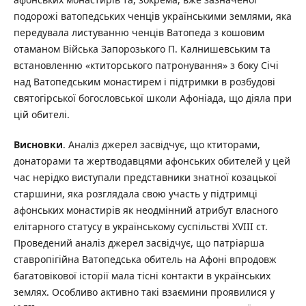
подорожі ватопедських ченців українськими землями, яка
передувала листуванню ченців Ватопеда з кошовим
отаманом Війська Запорозького П. Калнишевським та
встановленню «ктиторського патронування» з боку Січі
над Ватопедським монастирем і підтримки в розбудові
святогірської богословської школи Афоніада, що діяла при
цій обителі.
Висновки
. Аналіз джерел засвідчує, що ктиторами,
донаторами та жертводавцями афонських обителей у цей
час нерідко виступали представники знатної козацької
старшини, яка розглядала свою участь у підтримці
афонських монастирів як неодмінний атрибут власного
елітарного статусу в українському суспільстві XVIII ст.
Проведений аналіз джерел засвідчує, що патріарша
ставропігійна Ватопедська обитель на Афоні впродовж
багатовікової історії мала тісні контакти в українських
землях. Особливо активно такі взаємини проявилися у