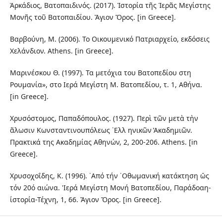
Ἀρκάδιος, Βατοπαιδινός. (2017). Ἱστορία τῆς Ἱερᾶς Μεγίστης
Μονῆς τοῦ Βατοπαιδίου. Ἅγιον Ὄρος. [in Greece].
Βαρβούνη, Μ. (2006). Το Οικουμενικό Πατριαρχείο, εκδόσεις
Χελάνδιον. Athens. [in Greece].
Μαρινέσκου Θ. (1997). Τα μετόχια του Βατοπεδίου στη
Ρουμανία», στο Ιερά Μεγίστη Μ. Βατοπεδίου, τ. 1, Αθήνα.
[in Greece].
Χρυσόστομος, Παπαδόπουλος. (1927). Περὶ τῶν μετὰ τὴν
ᾶλωσιν Κωνσταντινουπόλεως ῾Ελλ ηνικῶν ̓Ακαδημιῶν.
Πρακτικά της Ακαδημίας Αθηνών, 2, 200-206. Athens. [in
Greece].
Χρυσοχοΐδης, Κ. (1996). ᾿Από τήν ᾿Οθωμανική κατάκτηση ὥς
τόν 20ό αιώνα. 'Ιερά Μεγίστη Μονή Βατοπεδίου, Παράδοαη-
ίστορία-Τέχνη, 1, 66. Ἅγιον Ὄρος. [in Greece].