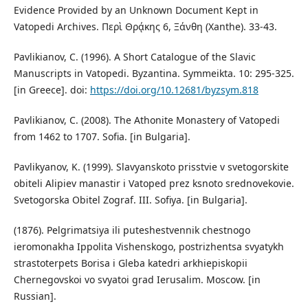
Evidence Provided by an Unknown Document Kept in
Vatopedi Archives. Περὶ Θρᾴκης 6, Ξάνθη (Xanthe). 33-43.
Pavlikianov, C. (1996). A Short Catalogue of the Slavic
Manuscripts in Vatopedi. Byzantina. Symmeikta. 10: 295-325.
[in Greece]. doi:
https://doi.org/10.12681/byzsym.818
Pavlikianov, C. (2008). The Athonite Monastery of Vatopedi
from 1462 to 1707. Sofia. [in Bulgaria].
Pavlikyanov, K. (1999). Slavyanskoto prisstvie v svetogorskite
obiteli Alipiev manastir i Vatoped prez ksnoto srednovekovie.
Svetogorska Obitel Zograf. III. Sofiya. [in Bulgaria].
(1876). Pelgrimatsiya ili puteshestvennik chestnogo
ieromonakha Ippolita Vishenskogo, postrizhentsa svyatykh
strastoterpets Borisa i Gleba katedri arkhiepiskopii
Chernegovskoi vo svyatoi grad Ierusalim. Moscow. [in
Russian].