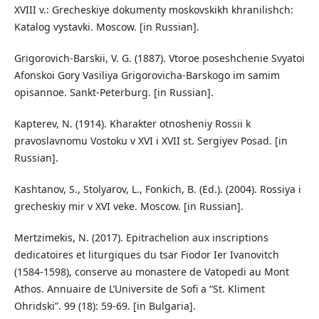
XVIII v.: Grecheskiye dokumenty moskovskikh khranilishch:
Katalog vystavki. Moscow. [in Russian].
Grigorovich-Barskii, V. G. (1887). Vtoroe poseshchenie Svyatoi
Afonskoi Gory Vasiliya Grigorovicha-Barskogo im samim
opisannoe. Sankt-Peterburg. [in Russian].
Kapterev, N. (1914). Kharakter otnosheniy Rossii k
pravoslavnomu Vostoku v XVI i XVII st. Sergiyev Posad. [in
Russian].
Kashtanov, S., Stolyarov, L., Fonkich, B. (Ed.). (2004). Rossiya i
grecheskiy mir v XVI veke. Moscow. [in Russian].
Mertzimekis, N. (2017). Epitrachelion aux inscriptions
dedicatoires et liturgiques du tsar Fiodor Ier Ivanovitch
(1584-1598), conserve au monastere de Vatopedi au Mont
Athos. Annuaire de L’Universite de Sofi a “St. Kliment
Ohridski”. 99 (18): 59-69. [in Bulgaria].