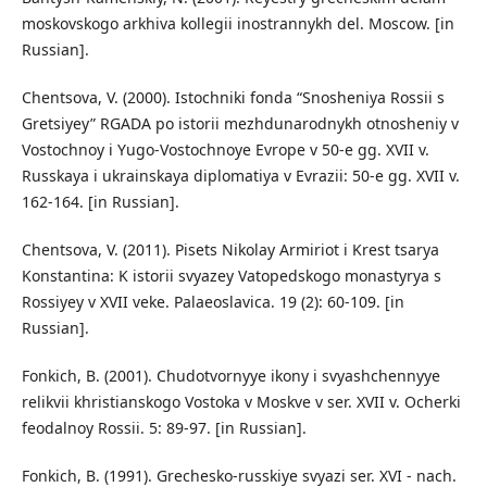
moskovskogo arkhiva kollegii inostrannykh del. Moscow. [in
Russian].
Chentsova, V. (2000). Istochniki fonda “Snosheniya Rossii s
Gretsiyey” RGADA po istorii mezhdunarodnykh otnosheniy v
Vostochnoy i Yugo-Vostochnoye Evrope v 50-e gg. XVII v.
Russkaya i ukrainskaya diplomatiya v Evrazii: 50-e gg. XVII v.
162-164. [in Russian].
Chentsova, V. (2011). Pisets Nikolay Armiriot i Krest tsarya
Konstantina: K istorii svyazey Vatopedskogo monastyrya s
Rossiyey v XVII veke. Palaeoslavica. 19 (2): 60-109. [in
Russian].
Fonkich, B. (2001). Chudotvornyye ikony i svyashchennyye
relikvii khristianskogo Vostoka v Moskve v ser. XVII v. Ocherki
feodalnoy Rossii. 5: 89-97. [in Russian].
Fonkich, B. (1991). Grechesko-russkiye svyazi ser. XVI - nach.