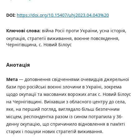
DOI:
https://doi.org/10.15407/uhj2023.04.043%20
Ключові слова:
війна Росії проти України, усна історія,
окупація, стратегії виживання, воєнне повсякдення,
Чернігівщина, с. Новий Білоус
Анотація
Мета
— доповнення свідченнями очевидців джерельної
бази про російські воєнні злочини в Україні, зокрема
щодо окупації та масованих ворожих атак с. Новий Білоус
на Чернігівщині. Виїхавши з обласного центру до села,
яке, на перший погляд, виглядало більш безпечним
місцем, респондентка разом із сином потрапила у 36-
денну окупацію, що спричинило відновлення в пам’яті
старих і пошуки нових стратегій виживання.