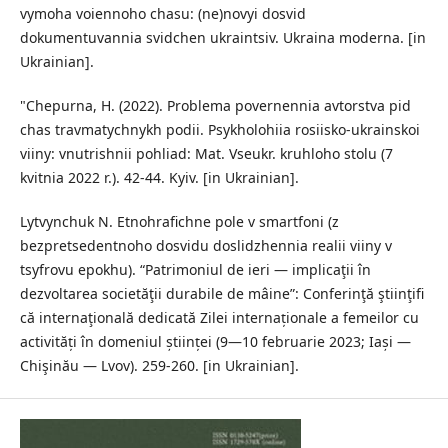
vymoha voiennoho chasu: (ne)novyi dosvid
dokumentuvannia svidchen ukraintsiv. Ukraina moderna. [in
Ukrainian].
"Chepurna, H. (2022). Problema povernennia avtorstva pid
chas travmatychnykh podii. Psykholohiia rosiisko-ukrainskoi
viiny: vnutrishnii pohliad: Mat. Vseukr. kruhloho stolu (7
kvitnia 2022 r.). 42-44. Kyiv. [in Ukrainian].
Lytvynchuk N. Etnohrafichne pole v smartfoni (z
bezpretsedentnoho dosvidu doslidzhennia realii viiny v
tsyfrovu epokhu). “Patrimoniul de ieri — implicaţii în
dezvoltarea societăţii durabile de mâine”: Conferinţă ştiinţifi
că internaţională dedicată Zilei internaționale a femeilor cu
activități în domeniul științei (9—10 februarie 2023; Iași —
Chişinău — Lvov). 259-260. [in Ukrainian].