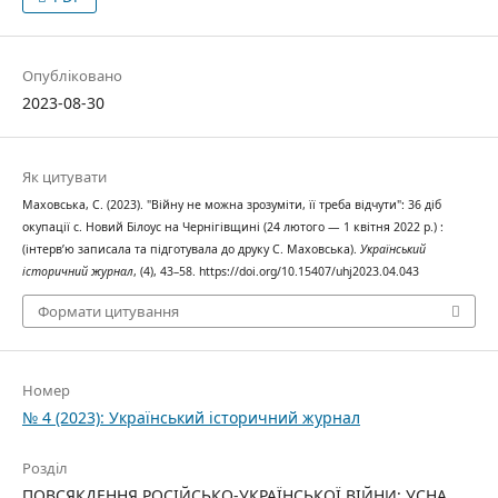
Опубліковано
2023-08-30
Як цитувати
Маховська, С. (2023). "Війну не можна зрозуміти, її треба відчути": 36 діб
окупації с. Новий Білоус на Чернігівщині (24 лютого — 1 квітня 2022 р.) :
(інтерв’ю записала та підготувала до друку С. Маховська).
Український
історичний журнал
, (4), 43–58. https://doi.org/10.15407/uhj2023.04.043
Формати цитування
Номер
№ 4 (2023): Український історичний журнал
Розділ
ПОВСЯКДЕННЯ РОСІЙСЬКО-УКРАЇНСЬКОЇ ВІЙНИ: УСНА