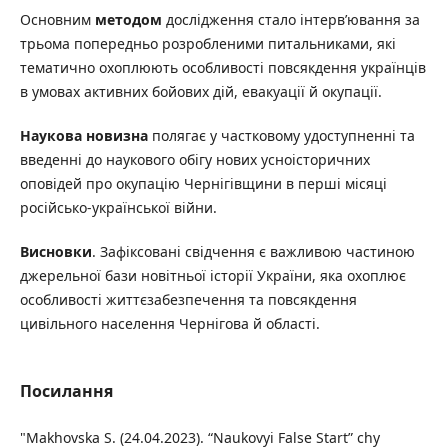
Основним
методом
дослідження стало інтерв’ювання за
трьома попередньо розробленими питальниками, які
тематично охоплюють особливості повсякдення українців
в умовах активних бойових дій, евакуації й окупації.
Наукова новизна
полягає у частковому удоступненні та
введенні до наукового обігу нових усноісторичних
оповідей про окупацію Чернігівщини в перші місяці
російсько-української війни.
Висновки
. Зафіксовані свідчення є важливою частиною
джерельної бази новітньої історії України, яка охоплює
особливості життєзабезпечення та повсякдення
цивільного населення Чернігова й області.
Посилання
"Makhovska S. (24.04.2023). “Naukovyi False Start” chy