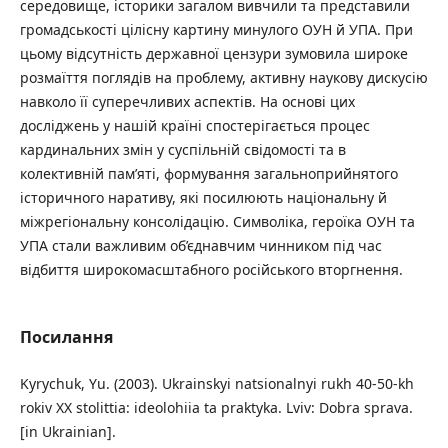
середовище, історики загалом вивчили та представили
громадськості цілісну картину минулого ОУН й УПА. При
цьому відсутність державної цензури зумовила широке
розмаїття поглядів на проблему, активну наукову дискусію
навколо її суперечливих аспектів. На основі цих
досліджень у нашій країні спостерігається процес
кардинальних змін у суспільній свідомості та в
колективній пам’яті, формування загальноприйнятого
історичного наративу, які посилюють національну й
міжрегіональну консолідацію. Символіка, героїка ОУН та
УПА стали важливим об’єднавчим чинником під час
відбиття широкомасштабного російського вторгнення.
Посилання
Kyrychuk, Yu. (2003). Ukrainskyi natsionalnyi rukh 40-50-kh
rokiv XX stolittia: ideolohiia ta praktyka. Lviv: Dobra sprava.
[in Ukrainian].