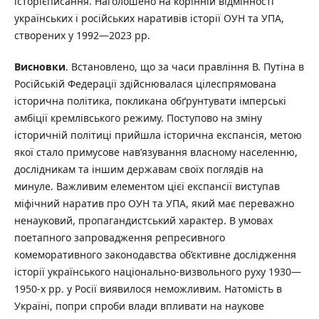
історієписання. Наголошено на корінній відмінності
українських і російських наративів історії ОУН та УПА,
створених у 1992—2023 рр.
Висновки
. Встановлено, що за часи правління В. Путіна в
Російській Федерації здійснювалася цілеспрямована
історична політика, покликана обґрунтувати імперські
амбіції кремлівського режиму. Поступово на зміну
історичній політиці прийшла історична експансія, метою
якої стало примусове нав’язування власному населенню,
дослідникам та іншим державам своїх поглядів на
минуле. Важливим елементом цієї експансії виступав
міфічний наратив про ОУН та УПА, який має переважно
ненауковий, пропагандистський характер. В умовах
поетапного запровадження репресивного
комеморативного законодавства об’єктивне дослідження
історії українського національно-визвольного руху 1930—
1950-х рр. у Росії виявилося неможливим. Натомість в
Україні, попри спроби влади впливати на наукове