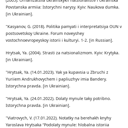
(2005). Orhanizatsiia ukrainskykh natsionalistiv i Ukrainska
Povstanska armiia: Istorychni narysy. Kyiv: Naukova dumka.
[in Ukrainian].
"Kasyanov, G. (2018). Politika pamyati i interpretatsiya OUN v
postsovetskoy Ukraine. Forum noveyshey
vostochnoevropeyskoy istorii i kulturyi. 1-2. [in Russian].
Hrytsak, Ya. (2004). Strasti za natsionalizmom. Kyiv: Krytyka.
[in Ukrainian].
"Hrytsak, Ya. (14.01.2023). Yak ya kupavsia u Zbruchi z
Yuriiem Andrukhovychem i papliuzhyv imia Bandery.
Istorychna pravda. [in Ukrainian].
"Hrytsak, Ya. (24.01.2022). Dolaty mynule taky potribno.
Istorychna pravda. [in Ukrainian].
"Viatrovych, V. (17.01.2022). Notatky na berehakh knyhy
Yaroslava Hrytsaka “Podolaty mynule: hlobalna istoriia