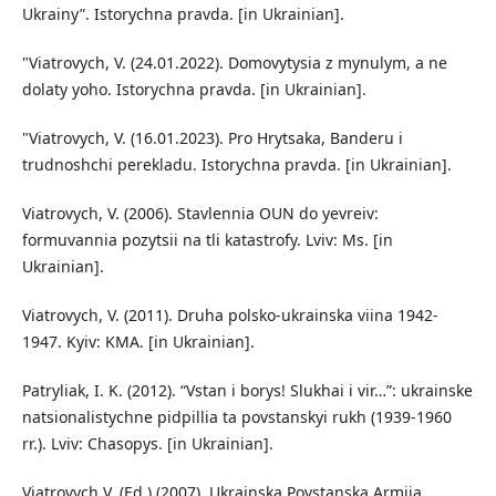
Ukrainy”. Istorychna pravda. [in Ukrainian].
"Viatrovych, V. (24.01.2022). Domovytysia z mynulym, a ne
dolaty yoho. Istorychna pravda. [in Ukrainian].
"Viatrovych, V. (16.01.2023). Pro Hrytsaka, Banderu i
trudnoshchi perekladu. Istorychna pravda. [in Ukrainian].
Viatrovych, V. (2006). Stavlennia OUN do yevreiv:
formuvannia pozytsii na tli katastrofy. Lviv: Ms. [in
Ukrainian].
Viatrovych, V. (2011). Druha polsko-ukrainska viina 1942-
1947. Kyiv: KMA. [in Ukrainian].
Patryliak, I. K. (2012). “Vstan i borys! Slukhai i vir…”: ukrainske
natsionalistychne pidpillia ta povstanskyi rukh (1939-1960
rr.). Lviv: Chasopys. [in Ukrainian].
Viatrovych V. (Ed.) (2007). Ukrainska Povstanska Armiia.