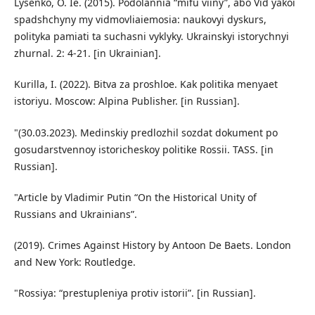
Lysenko, O. Ie. (2015). Podolannia “mifu viiny”, abo Vid yakoi
spadshchyny my vidmovliaiemosia: naukovyi dyskurs,
polityka pamiati ta suchasni vyklyky. Ukrainskyi istorychnyi
zhurnal. 2: 4-21. [in Ukrainian].
Kurilla, I. (2022). Bitva za proshloe. Kak politika menyaet
istoriyu. Moscow: Alpina Publisher. [in Russian].
"(30.03.2023). Medinskiy predlozhil sozdat dokument po
gosudarstvennoy istoricheskoy politike Rossii. TASS. [in
Russian].
"Article by Vladimir Putin “On the Historical Unity of
Russians and Ukrainians”.
(2019). Crimes Against History by Antoon De Baets. London
and New York: Routledge.
"Rossiya: “prestupleniya protiv istorii”. [in Russian].