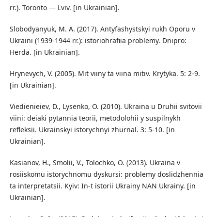
rr.). Toronto — Lviv. [in Ukrainian].
Slobodyanyuk, M. A. (2017). Antyfashystskyi rukh Oporu v
Ukraini (1939-1944 rr.): istoriohrafiia problemy. Dnipro:
Herda. [in Ukrainian].
Hrynevych, V. (2005). Mit viiny ta viina mitiv. Krytyka. 5: 2-9.
[in Ukrainian].
Viedienieiev, D., Lysenko, O. (2010). Ukraina u Druhii svitovii
viini: deiaki pytannia teorii, metodolohii y suspilnykh
refleksii. Ukrainskyi istorychnyi zhurnal. 3: 5-10. [in
Ukrainian].
Kasianov, H., Smolii, V., Tolochko, O. (2013). Ukraina v
rosiiskomu istorychnomu dyskursi: problemy doslidzhennia
ta interpretatsii. Kyiv: In-t istorii Ukrainy NAN Ukrainy. [in
Ukrainian].