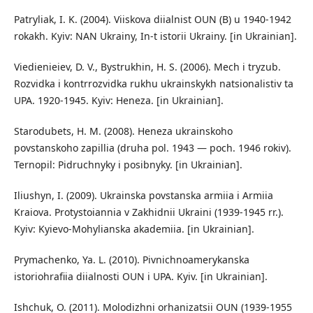
Patryliak, I. K. (2004). Viiskova diialnist OUN (B) u 1940-1942
rokakh. Kyiv: NAN Ukrainy, In-t istorii Ukrainy. [in Ukrainian].
Viedienieiev, D. V., Bystrukhin, H. S. (2006). Mech i tryzub.
Rozvidka i kontrrozvidka rukhu ukrainskykh natsionalistiv ta
UPA. 1920-1945. Kyiv: Heneza. [in Ukrainian].
Starodubets, H. M. (2008). Heneza ukrainskoho
povstanskoho zapillia (druha pol. 1943 — poch. 1946 rokiv).
Ternopil: Pidruchnyky i posibnyky. [in Ukrainian].
Iliushyn, I. (2009). Ukrainska povstanska armiia i Armiia
Kraiova. Protystoiannia v Zakhidnii Ukraini (1939-1945 rr.).
Kyiv: Kyievo-Mohylianska akademiia. [in Ukrainian].
Prymachenko, Ya. L. (2010). Pivnichnoamerykanska
istoriohrafiia diialnosti OUN i UPA. Kyiv. [in Ukrainian].
Ishchuk, O. (2011). Molodizhni orhanizatsii OUN (1939-1955