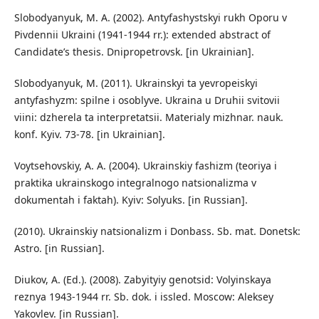
Slobodyanyuk, M. A. (2002). Antyfashystskyi rukh Oporu v
Pivdennii Ukraini (1941-1944 rr.): extended abstract of
Candidate’s thesis. Dnipropetrovsk. [in Ukrainian].
Slobodyanyuk, M. (2011). Ukrainskyi ta yevropeiskyi
antyfashyzm: spilne i osoblyve. Ukraina u Druhii svitovii
viini: dzherela ta interpretatsii. Materialy mizhnar. nauk.
konf. Kyiv. 73-78. [in Ukrainian].
Voytsehovskiy, A. A. (2004). Ukrainskiy fashizm (teoriya i
praktika ukrainskogo integralnogo natsionalizma v
dokumentah i faktah). Kyiv: Solyuks. [in Russian].
(2010). Ukrainskiy natsionalizm i Donbass. Sb. mat. Donetsk:
Astro. [in Russian].
Diukov, A. (Ed.). (2008). Zabyityiy genotsid: Volyinskaya
reznya 1943-1944 rr. Sb. dok. i issled. Moscow: Aleksey
Yakovlev. [in Russian].