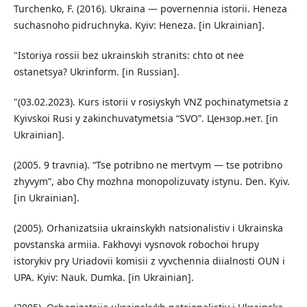
Turchenko, F. (2016). Ukraina — povernennia istorii. Heneza
suchasnoho pidruchnyka. Kyiv: Heneza. [in Ukrainian].
"Istoriya rossii bez ukrainskih stranits: chto ot nee
ostanetsya? Ukrinform. [in Russian].
"(03.02.2023). Kurs istorii v rosiyskyh VNZ pochinatymetsia z
Kyivskoi Rusi y zakinchuvatymetsia “SVO”. Цeнзop.нeт. [in
Ukrainian].
(2005. 9 travnia). “Tse potribno ne mertvym — tse potribno
zhyvym”, abo Chy mozhna monopolizuvaty istynu. Den. Kyiv.
[in Ukrainian].
(2005). Orhanizatsiia ukrainskykh natsionalistiv i Ukrainska
povstanska armiia. Fakhovyi vysnovok robochoi hrupy
istorykiv pry Uriadovii komisii z vyvchennia diialnosti OUN i
UPA. Kyiv: Nauk. Dumka. [in Ukrainian].