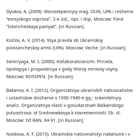
Dyukov, A. (2009). Vtorostepennyiy vrag. OUN, UPA i reshenie
“evreyskogo voprosa”. 2-e izd., ispr. i dop. Moscow: Fond
“Istoricheskaya pamyat”. [in Russian].
Kozlov, A. V. (2014). Vsya pravda ob Ukrainskoy
povstancheskoy armii (UPA). Moscow: Veche. [in Russian].
Semiryaga, M. I. (2000). Kollaboratsionizm. Priroda,
tipologiya i proyavleniya v gody Vtoroy mirovoy voyny.
Moscow: ROSSPEN. [in Russian].
Bakanov, A. I. (2012). Organizatsiya ukrainskih natsionalistov
i ustashskoe dvizhenie v 1930-1940-e gg.: sravnitelnyiy
analiz. Organizatsiya vlasti v gosudarstvah Balkanskogo
poluostrova: ot Srednevekovya k sovremennosti: Sb. st.
Moscow: IVI RAN. 64-91. [in Russian].
Noskova, A. F. (2015). Ukrainskie natsionalistyi nakanune i v