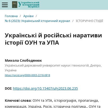
Головна
/
Архіви
/
№ 6 (2023): Український історичний журнал
/
ІСТОРИЧНІ СТУДІЇ
Українські й російські наративи
історії ОУН та УПА
Микола Слободянюк
Український державний університет науки і технологій, Дніпро,
Україна
https://orcid.org/0000-0003-2218-0818
DOI:
https://doi.org/10.15407/uhj2023.06.235
Ключові слова:
ОУН та УПА, історіографія, пропаганда,
комеморація, Україна, Росія, історична політика., ОУН та