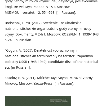
godyi Vtoroy mirovoy voynyi: idei, deystviya, poslevoennyie
itogi. In: Velikaya Pobeda: v 15 t. Moscow:
MGIMOUniversitet. 12: 554-568. [in Russian].
Borisenok, E. Yu. (2012). Vvedenie. In: Ukrainskie
natsionalisticheskie organizatsii v gody vtoroy mirovoy
voyny. Dokumenty. V 2-h t. Moscow: ROSSPEN. 1: 1939-1943:
5-24. [in Russian].
"Gogun, A. (2005). Deiatelnost vooruzhionnyh
natsionalisticheskih formirovaniy na territorii zapadnyh
oblastey USSR (1943-1949): candidate diss. of the historical
sci. [in Russian].
Sokolov, B. V. (2011). Mificheskaya voyna. Mirazhi Vtoroy
Mirovoy. Moscow: Yauza-Press. [in Russian].