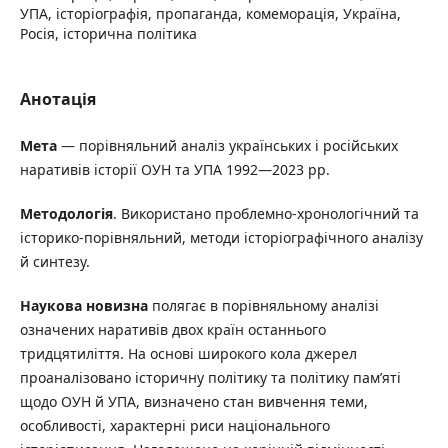
УПА, історіографія, пропаганда, комеморація, Україна,
Росія, історична політика
Анотація
Мета
— порівняльний аналіз українських і російських
наративів історії ОУН та УПА 1992—2023 рр.
Методологія
. Використано проблемно-хронологічний та
історико-порівняльний, методи історіографічного аналізу
й синтезу.
Наукова новизна
полягає в порівняльному аналізі
означених наративів двох країн останнього
тридцятиліття. На основі широкого кола джерел
проаналізовано історичну політику та політику пам’яті
щодо ОУН й УПА, визначено стан вивчення теми,
особливості, характерні риси національного