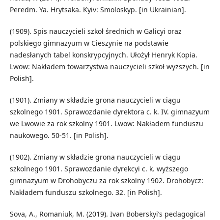
Peredm. Ya. Hrytsaka. Kyiv: Smoloskyp. [in Ukrainian].
(1909). Spis nauczycieli szkoł średnich w Galicyi oraz
polskiego gimnazyum w Cieszynie na podstawie
nadesłanych tabel konskrypcyjnych. Ułożył Henryk Kopia.
Lwow: Nakładem towarzystwa nauczycieli szkoł wyższych. [in
Polish].
(1901). Zmiany w składzie grona nauczycieli w ciągu
szkolnego 1901. Sprawozdanie dyrektora c. k. IV. gimnazyum
we Lwowie za rok szkolny 1901. Lwow: Nakładem funduszu
naukowego. 50-51. [in Polish].
(1902). Zmiany w składzie grona nauczycieli w ciągu
szkolnego 1901. Sprawozdanie dyrekcyi c. k. wyższego
gimnazyum w Drohobyczu za rok szkolny 1902. Drohobycz:
Nakładem funduszu szkolnego. 32. [in Polish].
Sova, A., Romaniuk, M. (2019). Ivan Boberskyi’s pedagogical