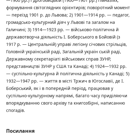
—1900 рр.) і дрогобицькій (1900—1901 рр.) гімназіях;
формування світоглядних орієнтирів; поворотний момент
— переїзд 1901 р. до Львова; 2) 1901—1914 рр. — педагог,
громадсько-культурний діяч у Львові та загалом на
Галичині; 3) 1914—1923 рр. — військово-політична й
державотворча діяльність І. Боберського в Бойовій (з
1917 р. — Центральній) управі легіону січових стрільців,
Головній українській раді, Загальній україн ській раді,
Державному секретаріаті військових справ ЗУНР,
представництві ЗУНР у США та Канаді; 4) 1924—1932 рр.
— суспільно-культурна й політична діяльність у Канаді; 5)
1932—1947 рр. — життя в місті Тржич в Югославії, де І.
Боберський, як і в попередній період, працював у
суспільно-культурному напрямі, багато часу приділяючи
впорядкуванню свого архіву та книгозбірні, написанню
спогадів.
Посилання