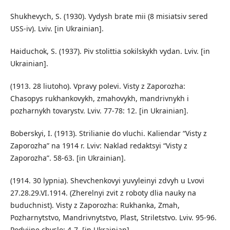
Shukhevych, S. (1930). Vydysh brate mii (8 misiatsiv sered
USS-iv). Lviv. [in Ukrainian].
Haiduchok, S. (1937). Piv stolittia sokilskykh vydan. Lviv. [in
Ukrainian].
(1913. 28 liutoho). Vpravy polevi. Visty z Zaporozha:
Chasopys rukhankovykh, zmahovykh, mandrivnykh i
pozharnykh tovarystv. Lviv. 77-78: 12. [in Ukrainian].
Boberskyi, I. (1913). Strilianie do vluchi. Kaliendar “Visty z
Zaporozha” na 1914 r. Lviv: Naklad redaktsyi “Visty z
Zaporozha”. 58-63. [in Ukrainian].
(1914. 30 lypnia). Shevchenkovyi yuvyleinyi zdvyh u Lvovi
27.28.29.VI.1914. (Zherelnyi zvit z roboty dlia nauky na
buduchnist). Visty z Zaporozha: Rukhanka, Zmah,
Pozharnytstvo, Mandrivnytstvo, Plast, Striletstvo. Lviv. 95-96.
Podviine chyslo: 4-7. [in Ukrainian].