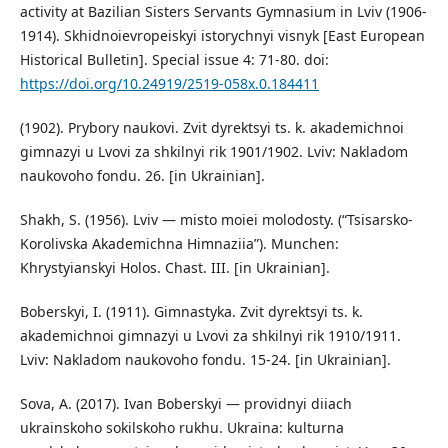
activity at Bazilian Sisters Servants Gymnasium in Lviv (1906-
1914). Skhidnoievropeiskyi istorychnyi visnyk [East European
Historical Bulletin]. Special issue 4: 71-80. doi:
https://doi.org/10.24919/2519-058x.0.184411
(1902). Prybory naukovi. Zvit dyrektsyi ts. k. akademichnoi
gimnazyi u Lvovi za shkilnyi rik 1901/1902. Lviv: Nakladom
naukovoho fondu. 26. [in Ukrainian].
Shakh, S. (1956). Lviv — misto moiei molodosty. (“Tsisarsko-
Korolivska Akademichna Himnaziia”). Munchen:
Khrystyianskyi Holos. Chast. III. [in Ukrainian].
Boberskyi, I. (1911). Gimnastyka. Zvit dyrektsyi ts. k.
akademichnoi gimnazyi u Lvovi za shkilnyi rik 1910/1911.
Lviv: Nakladom naukovoho fondu. 15-24. [in Ukrainian].
Sova, A. (2017). Ivan Boberskyi — providnyi diiach
ukrainskoho sokilskoho rukhu. Ukraina: kulturna