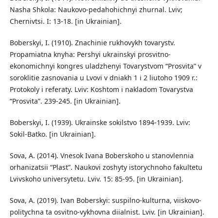
Nasha Shkola: Naukovo-pedahohichnyi zhurnal. Lviv;
Chernivtsi. I: 13-18. [in Ukrainian].
Boberskyi, I. (1910). Znachinie rukhovykh tovarystv.
Propamiatna knyha: Pershyi ukrainskyi prosvitno-
ekonomichnyi kongres uladzhenyi Tovarystvom “Prosvita” v
soroklitie zasnovania u Lvovi v dniakh 1 i 2 liutoho 1909 r.:
Protokoly i referaty. Lviv: Koshtom i nakladom Tovarystva
“Prosvita”. 239-245. [in Ukrainian].
Boberskyi, I. (1939). Ukrainske sokilstvo 1894-1939. Lviv:
Sokil-Batko. [in Ukrainian].
Sova, A. (2014). Vnesok Ivana Boberskoho u stanovlennia
orhanizatsii “Plast”. Naukovi zoshyty istorychnoho fakultetu
Lvivskoho universytetu. Lviv. 15: 85-95. [in Ukrainian].
Sova, A. (2019). Ivan Boberskyi: suspilno-kulturna, viiskovo-
politychna ta osvitno-vykhovna diialnist. Lviv. [in Ukrainian].