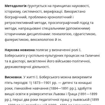
Методологія
ґрунтується на принципах науковості,
історизму, системності, верифікації. Використано
біографічний, проблемно-хронологічний і
ретроспективний методи, просопографічний підхід та
методи, напрацьовані спеціальними (допоміжними)
історичними дисциплінами: генеалогією, сфрагістикою,
фалеристикою, вексилологією й ін.
Наукова новизна
полягає у визначенні ролі І.
Боберського у суспільно-культурних процесах на Галичині
та в діаспорі, висвітленні його військово-політичної,
державотворчої діяльності.
Висновки
. У житті І. Боберського можна виокремити
п’ять періодів: 1) 1873—1901 рр. — дитячі та юнацькі
роки, гімназійне навчання (1884—1891 рр.), здобуття
вищої освіти в університетах Львова і Ґраца (1891—1899
рр.), перші два роки педагогічної праці у львівській (1899