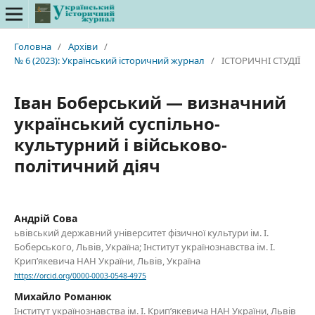
Головна
/
Архіви
/
№ 6 (2023): Український історичний журнал
/
ІСТОРИЧНІ СТУДІЇ
Іван Боберський — визначний
український суспільно-
культурний і військово-
політичний діяч
Андрій Сова
ьвівський державний університет фізичної культури ім. І.
Боберського, Львів, Україна; Інститут українознавства ім. І.
Крип’якевича НАН України, Львів, Україна
https://orcid.org/0000-0003-0548-4975
Михайло Романюк
Інститут українознавства ім. І. Крип’якевича НАН України, Львів