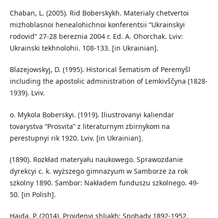
Chaban, L. (2005). Rid Boberskykh. Materialy chetvertoi
mizhoblasnoi henealohichnoi konferentsii “Ukrainskyi
rodovid” 27-28 bereznia 2004 r. Ed. A. Ohorchak. Lviv:
Ukrainski tekhnolohii. 108-133. [in Ukrainian].
Blazejowskyj, D. (1995). Historical šematism of Peremyšl
including the apostolic administration of Lemkivščyna (1828-
1939). Lviv.
o. Mykola Boberskyi. (1919). Iliustrovanyi kaliendar
tovarystva “Prosvita” z literaturnym zbirnykom na
perestupnyi rik 1920. Lviv. [in Ukrainian].
(1890). Rozkład materyału naukowego. Sprawozdanie
dyrekcyi c. k. wyższego gimnazyum w Samborze za rok
szkolny 1890. Sambor: Nakładem funduszu szkolnego. 49-
50. [in Polish].
Haida, P. (2014). Proidenyi shliakh: Spohady 1892-1952.