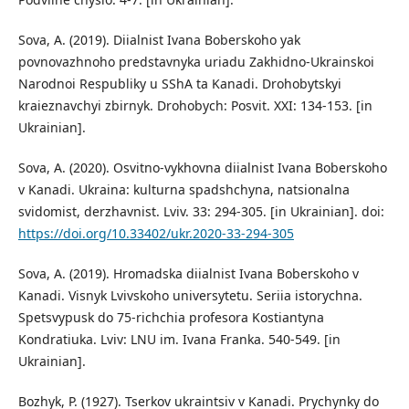
Sova, A. (2019). Diialnist Ivana Boberskoho yak
povnovazhnoho predstavnyka uriadu Zakhidno-Ukrainskoi
Narodnoi Respubliky u SShA ta Kanadi. Drohobytskyi
kraieznavchyi zbirnyk. Drohobych: Posvit. XXI: 134-153. [in
Ukrainian].
Sova, A. (2020). Osvitno-vykhovna diialnist Ivana Boberskoho
v Kanadi. Ukraina: kulturna spadshchyna, natsionalna
svidomist, derzhavnist. Lviv. 33: 294-305. [in Ukrainian]. doi:
https://doi.org/10.33402/ukr.2020-33-294-305
Sova, A. (2019). Hromadska diialnist Ivana Boberskoho v
Kanadi. Visnyk Lvivskoho universytetu. Seriia istorychna.
Spetsvypusk do 75-richchia profesora Kostiantyna
Kondratiuka. Lviv: LNU im. Ivana Franka. 540-549. [in
Ukrainian].
Bozhyk, P. (1927). Tserkov ukraintsiv v Kanadi. Prychynky do