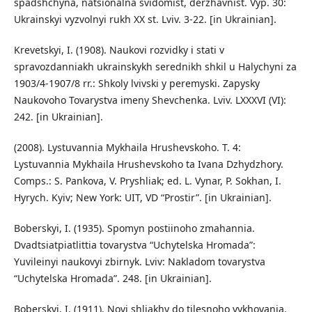
spadshchyna, natsionalna svidomist, derzhavnist. Vyp. 30:
Ukrainskyi vyzvolnyi rukh XX st. Lviv. 3-22. [in Ukrainian].
Krevetskyi, I. (1908). Naukovi rozvidky i stati v
spravozdanniakh ukrainskykh serednikh shkil u Halychyni za
1903/4-1907/8 rr.: Shkoly lvivski y peremyski. Zapysky
Naukovoho Tovarystva imeny Shevchenka. Lviv. LXXXVI (VI):
242. [in Ukrainian].
(2008). Lystuvannia Mykhaila Hrushevskoho. T. 4:
Lystuvannia Mykhaila Hrushevskoho ta Ivana Dzhydzhory.
Comps.: S. Pankova, V. Pryshliak; ed. L. Vynar, P. Sokhan, I.
Hyrych. Kyiv; New York: UIT, VD “Prostir”. [in Ukrainian].
Boberskyi, I. (1935). Spomyn postiinoho zmahannia.
Dvadtsiatpiatlittia tovarystva “Uchytelska Hromada”:
Yuvileinyi naukovyi zbirnyk. Lviv: Nakladom tovarystva
“Uchytelska Hromada”. 248. [in Ukrainian].
Boberskyi, I. (1911). Novi shliakhy do tilesnoho vykhovania.