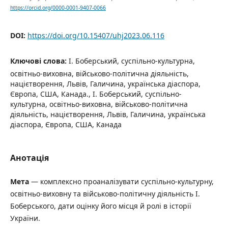
https://orcid.org/0000-0001-9407-0066
DOI:
https://doi.org/10.15407/uhj2023.06.116
Ключові слова:
І. Боберський, суспільно-культурна,
освітньо-виховна, військово-політична діяльність,
націєтворення, Львів, Галичина, українська діаспора,
Європа, США, Канада., І. Боберський, суспільно-
культурна, освітньо-виховна, військово-політична
діяльність, націєтворення, Львів, Галичина, українська
діаспора, Європа, США, Канада
Анотація
Мета
— комплексно проаналізувати суспільно-культурну,
освітньо-виховну та військово-політичну діяльність І.
Боберського, дати оцінку його місця й ролі в історії
України.