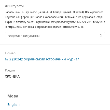
Як цитувати
Завальнюк, О., Глушковецький, А., & Комарніцький, О. (2024). Всеукраїнська
наукова конференція "Павло Скоропадський і гетьманська держава в історії
України початку ХХ ст.".
Український історичний журнал
, (2), 229–234. вилучено
із https://nasu-periodicals.org.ua/index.php/uhj/article/view/5748
Формати цитування
Номер
№ 2 (2024): Український історичний журнал
Розділ
ХРОНІКА
Мова
English