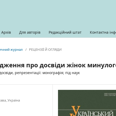
Архів
Для авторів
Редакційний штат
Контактна інф
оричний журнал
/
РЕЦЕНЗІЇ Й ОГЛЯДИ
лідження про досвіди жінок минулог
досвіди, репрезентації: монографія; під наук
ава, Україна