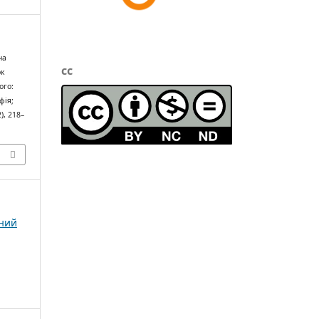
ча
cc
ок
ого:
фія;
2), 218–
чний