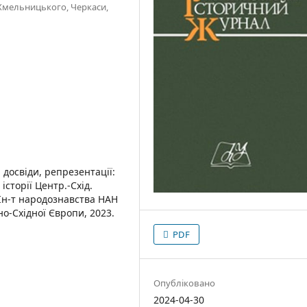
 Хмельницького, Черкаси,
 досвіди, репрезентації:
 історії Центр.-Схід.
, Ін-т народознавства НАН
но-Східної Європи, 2023.
PDF
Опубліковано
2024-04-30