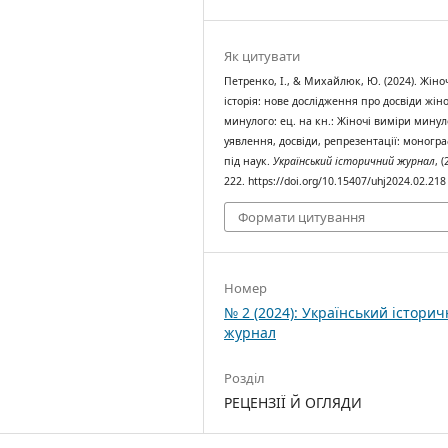
Як цитувати
Петренко, І., & Михайлюк, Ю. (2024). Жіно
історія: нове дослідження про досвіди жін
минулого: ец. на кн.: Жіночі виміри минул
уявлення, досвіди, репрезентації: моногра
під наук.
Український історичний журнал
, (
222. https://doi.org/10.15407/uhj2024.02.218
Формати цитування
Номер
№ 2 (2024): Український істори
журнал
Розділ
РЕЦЕНЗІЇ Й ОГЛЯДИ