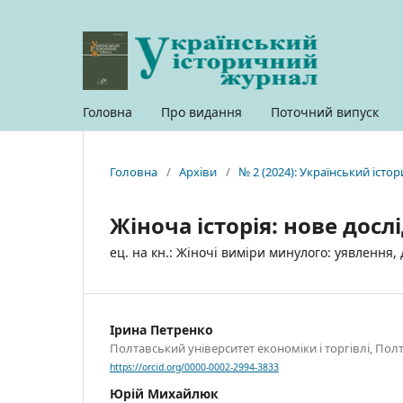
Головна
Про видання
Поточний випуск
Головна
/
Архіви
/
№ 2 (2024): Український іст
Жіноча історія: нове дос
ец. на кн.: Жіночі виміри минулого: уявлення, 
Ірина Петренко
Полтавський університет економіки і торгівлі, Полт
https://orcid.org/0000-0002-2994-3833
Юрій Михайлюк