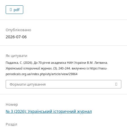
pdf
Опубліковано
2026-07-06
Як цитувати
Падалка, С. (2026). До 70-річчя академіка НАН України В.М. Литвина.
Український історичний журнал
, (3), 240–244. вилучено із https://nasu-
periodicals.org.ua/index.php/uhj/article/view/29864
Формати цитування
Номер
№ 3 (2026): Український історичний журнал
Розділ