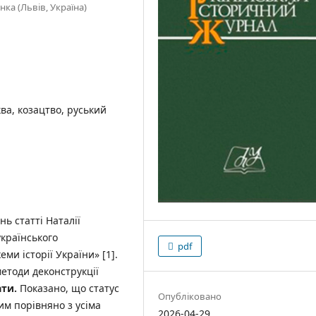
ка (Львів, Україна)
ва, козацтво, руський
ь статті Наталії
країнського
pdf
еми історії України» [1].
етоди деконструкції
ати.
Показано, що статус
Опубліковано
м порівняно з усіма
2026-04-29