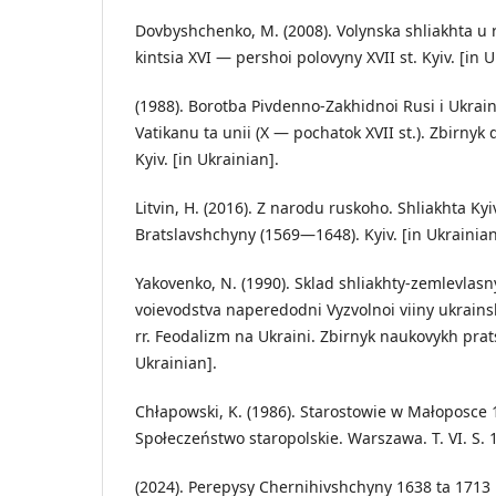
Dovbyshchenko, M. (2008). Volynska shliakhta u 
kintsia XVI — pershoi polovyny XVII st. Kyiv. [in U
(1988). Borotba Pivdenno-Zakhidnoi Rusi i Ukrain
Vatikanu ta unii (X — pochatok XVII st.). Zbirnyk 
Kyiv. [in Ukrainian].
Litvin, H. (2016). Z narodu ruskoho. Shliakhta Kyi
Bratslavshchyny (1569—1648). Kyiv. [in Ukrainian
Yakovenko, N. (1990). Sklad shliakhty-zemlevlasn
voievodstva naperedodni Vyzvolnoi viiny ukrai
rr. Feodalizm na Ukraini. Zbirnyk naukovykh prats.
Ukrainian].
Chłapowski, K. (1986). Starostowie w Małoposc
Społeczeństwo staropolskie. Warszawa. T. VI. S. 1
(2024). Perepysy Chernihivshchyny 1638 ta 1713 r