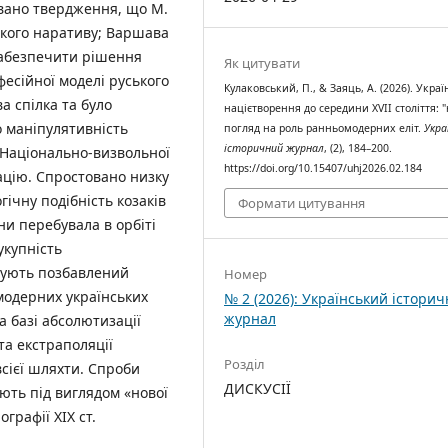
вано твердження, що М.
ького наративу; Варшава
 забезпечити рішення
Як цитувати
есійної моделі руського
Кулаковський, П., & Заяць, А. (2026). Украї
а спілка та було
націєтворення до середини XVII століття: 
 маніпулятивність
погляд на роль ранньомодерних еліт.
Укра
історичний журнал
, (2), 184–200.
 Національно-визвольної
https://doi.org/10.15407/uhj2026.02.184
рацію. Спростовано низку
ічну подібність козаків
Формати цитування
ни перебувала в орбіті
купність
мують позбавлений
Номер
модерних українських
№ 2 (2026): Український істори
журнал
а базі абсолютизації
та екстраполяції
Розділ
сієї шляхти. Спроби
ДИСКУСІЇ
ють під виглядом «нової
ографії ХІХ ст.