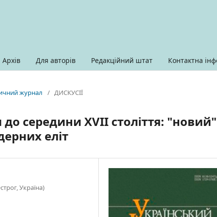
Архів
Для авторів
Редакційний штат
Контактна інф
оричний журнал
/
ДИСКУСІЇ
 до середини XVII століття: "новий"
дерних еліт
трог, Україна)