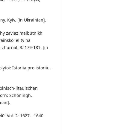
ny. Kyiv. [in Ukrainian].
chy zaviaz maibutnikh
ainskoi elity na
 zhurnal. 3: 179-181. [in
ytoi: Istoriia pro istoriiu.
polnisch-litauischen
orn: Schöningh.
man].
40. Vol. 2: 1627—1640.