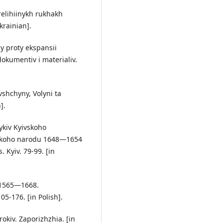
relihiinykh rukhakh
krainian].
y proty ekspansii
dokumentiv i materialiv.
vshchyny, Volyni ta
].
ykiv Kyivskoho
nskoho narodu 1648—1654
 Kyiv. 79-99. [in
e 1565—1668.
05-176. [in Polish].
okiv. Zaporizhzhia. [in