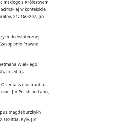
ięcimskiego z Królestwem
ięcimskiej w kontekście
alny. 21: 166-207. [in
czych do ostatecznej
 Czasopismo Prawno
 hetmana Wielkiego
h, in Latin].
rientalis illustrantia.
iae. [in Polish, in Latin,
 Korpus magdeburzkykh
tolittia. Kyiv. [in