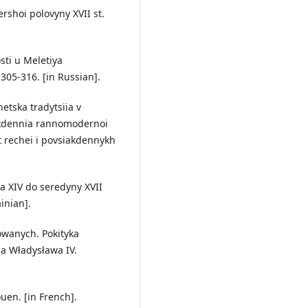
ershoi polovyny XVII st.
sti u Meletiya
305-316. [in Russian].
hetska tradytsiia v
siakdennia rannomodernoi
it rechei i povsiakdennykh
ia XIV do seredyny XVII
ainian].
nowanych. Pokityka
a Władysława IV.
uen. [in French].