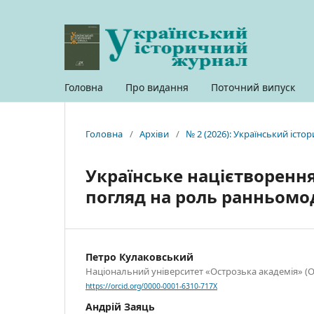
Головна
Про видання
Поточний випуск
Головна
/
Архіви
/
№ 2 (2026): Український іст
Українське націєтворення
погляд на роль ранньомо
Петро Кулаковський
Національний університет «Острозька академія» (Ос
https://orcid.org/0000-0001-6310-717X
Андрій Заяць