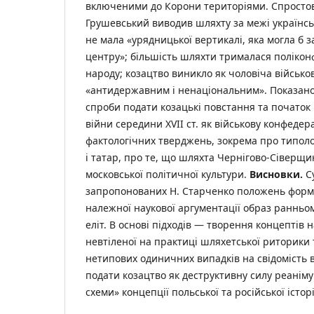
включеними до Корони територіями. Спросто
Грушевський виводив шляхту за межі українс
не мала «урядницької вертикалі, яка могла б
центру»; більшість шляхти трималася поліконф
народу; козацтво виникло як чоловіча військов
«антидержавним і ненаціональним». Показано
спроби подати козацькі повстання та початок
війни середини XVII ст. як військову конфеде
фактологічних тверджень, зокрема про типолог
і татар, про те, що шляхта Чернігово-Сіверщи
московської політичної культури.
Висновки.
Су
запропонованих Н. Старченко положень фор
належної наукової аргументації образ ранньо
еліт. В основі підходів — творення концептів н
невтіленої на практиці шляхетської риторики 
нетипових одиничних випадків на свідомість в
подати козацтво як деструктивну силу реаніму
схеми» концепції польської та російської історі