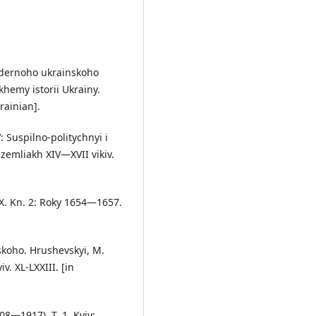
odernoho ukrainskoho
khemy istorii Ukrainy.
rainian].
: Suspilno-politychnyi i
 zemliakh XIV—XVII vikiv.
 IX. Kn. 2: Roky 1654—1657.
vskoho. Hrushevskyi, M.
iv. XL-LXXIII. [in
908—1917). T. 1. Kyiv;