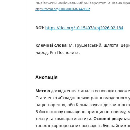
Львівський національний університет ім. Івана Фран
https://orcid.org/0000-0001-8744-9852
DOI:
https://doi.org/10.15407/uhj2026.02.184
Ключові слова:
М. Грушевський, шляхта, церк
народ, Річ Посполита.
Анотація
М
е
т
о
ю
дослідження є аналіз основних положен
Старченко «Складні шляхи ранньомодерного у
націєтворення, або Кілька зауваг до звичної сх
В його основу покладено принцип історизму, м
тексту та компаративістики.
Основні результ
трьох інкорпорованих воєводств був найнижчи