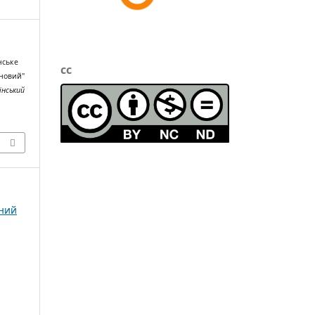
нське
cc
"новий"
їнський
чний