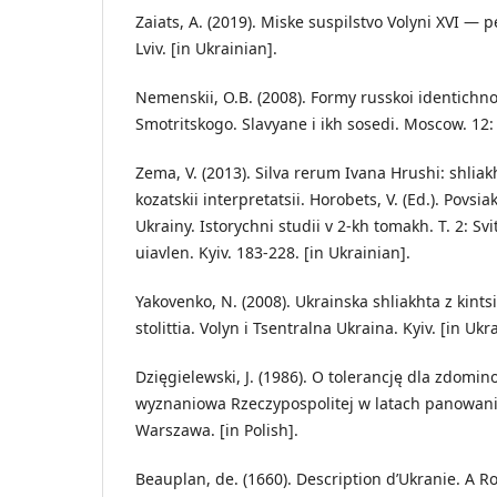
Zaiats, A. (2019). Miske suspilstvo Volyni XVI — p
Lviv. [in Ukrainian].
Nemenskii, O.B. (2008). Formy russkoi identichno
Smotritskogo. Slavyane i ikh sosedi. Moscow. 12: 
Zema, V. (2013). Silva rerum Ivana Hrushi: shliak
kozatskii interpretatsii. Horobets, V. (Ed.). Pov
Ukrainy. Istorychni studii v 2-kh tomakh. T. 2: Sv
uiavlen. Kyiv. 183-228. [in Ukrainian].
Yakovenko, N. (2008). Ukrainska shliakhta z kints
stolittia. Volyn i Tsentralna Ukraina. Kyiv. [in Ukr
Dzięgielewski, J. (1986). O tolerancję dla zdomi
wyznaniowa Rzeczypospolitej w latach panowani
Warszawa. [in Polish].
Beauplan, de. (1660). Description d’Ukranie. A Ro