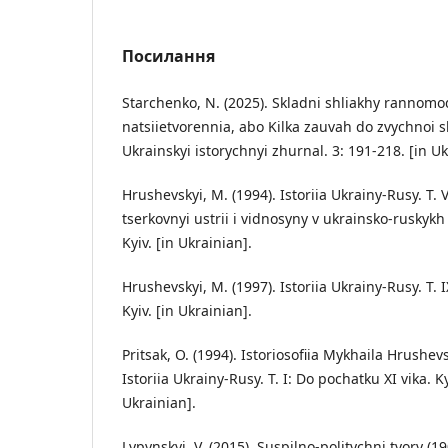
Посилання
Starchenko, N. (2025). Skladni shliakhy rannom
natsiietvorennia, abo Kilka zauvah do zvychnoi s
Ukrainskyi istorychnyi zhurnal. 3: 191-218. [in Uk
Hrushevskyi, M. (1994). Istoriia Ukrainy-Rusy. T. V
tserkovnyi ustrii i vidnosyny v ukrainsko-ruskykh
Kyiv. [in Ukrainian].
Hrushevskyi, M. (1997). Istoriia Ukrainy-Rusy. T.
Kyiv. [in Ukrainian].
Pritsak, O. (1994). Istoriosofiia Mykhaila Hrushe
Istoriia Ukrainy-Rusy. T. I: Do pochatku XI vika. Ky
Ukrainian].
Lypynskyі, V. (2015). Suspilno-politychni tvory (1