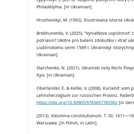
Philadelphia. [in Ukrainian].
Hrushevskyi, M. (1992). Iliustrovana istoriia Ukrai
Brekhunenko, V. (2025). “Vyniatkova uspishnist” 
potriasin? Ukotre pro balans zdobutkiv i vtrat ukr
Liublinskomu seimi 1569 r. Ukrainskyi istorychnyi
Ukrainian].
Starchenko, N. (2021). Ukrainski svity Rechi Pospol
Kyiv. [in Ukrainian].
Oberländer, E. & Keller, V. (2008). Kurland: vom 
Lehnsherzogtum zur russischen Provinz. Paderb
https://doi.org/10.30965/9783657765362
[in Ger
(2013). Volumina constitutionum. T. III: 1611—16
Warszawa. [in Polish, in Latin].