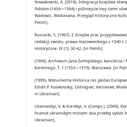
Nowakowski, A. (2018). Integracja księstwa ośw
Polskim (1454—1564) i późniejsze losy ziemi ośw
Wadowic. Wadoviana. Przegląd historyczno-kultur
Polish].
Russocki, S. (1967). Z dziejów prac przygotowaw
redakcji zwodu, prawa mazowieckiego z 1540 r.
Historyczne. IX (1): 30-42. [in Polish].
(1904). Archiwum Jana Zamojskiego, kanclerza i
koronnego. T. 1 (1553—1579). Warszawa. [in Polis
(1999). Monumenta Historica res gestas Europae O
Edidit P. Kulakovskyj. Ostrogiae; Varsoviae; Moskov
in Ukrainian].
Ulianovskyi, V. & Korotkyi, V. (Comps.). (2000).
hramot ukrainskym mistam: dva proekty vydan XX s
Ukrainian].