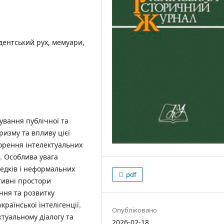
идентський рух, мемуари,
нування публічної та
ризму та впливу цієї
ворення інтелектуальних
. Особлива увага
едків і неформальних
pdf
ативні простори
ення та розвитку
країнської інтелігенції.
Опубліковано
туальному діалогу та
2026-02-18