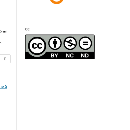
cc
Києві
7.
чний