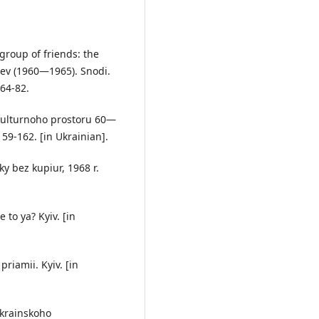
 group of friends: the
iev (1960—1965). Snodi.
 64-82.
-kulturnoho prostoru 60—
59-162. [in Ukrainian].
ky bez kupiur, 1968 r.
 to ya? Kyiv. [in
priamii. Kyiv. [in
ukrainskoho