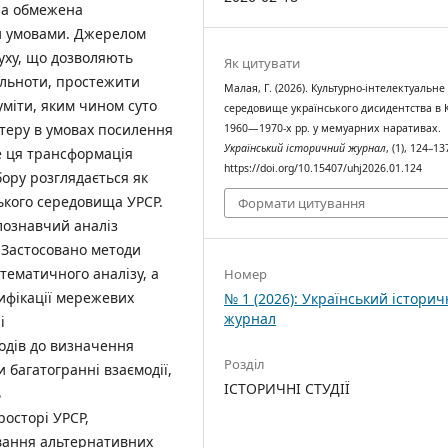
ула обмежена
и умовами. Джерелом
уху, що дозволяють
Як цитувати
пільноти, простежити
Малая, Г. (2026). Культурно-інтелектуальне
уміти, яким чином суто
середовище українського дисидентства в 
ктеру в умовах посилення
1960—1970-х рр. у мемуарних наративах.
Український історичний журнал
, (1), 124–13
е ця трансформація
https://doi.org/10.15407/uhj2026.01.124
бору розглядається як
кого середовища УРСР.
Формати цитування
лознавчий аналіз
. Застосовано методи
тематичного аналізу, а
Номер
тифікації мережевих
№ 1 (2026): Український істори
журнал
і
ходів до визначення
Розділ
 багатогранні взаємодії,
ІСТОРИЧНІ СТУДІЇ
ь
росторі УРСР,
вання альтернативних