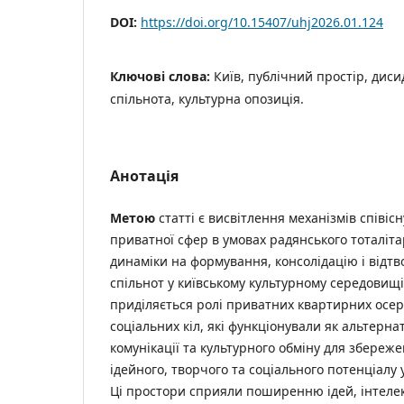
DOI:
https://doi.org/10.15407/uhj2026.01.124
Ключові слова:
Київ, публічний простір, дис
спільнота, культурна опозиція.
Анотація
М
е
т
о
ю
статті є висвітлення механізмів співіс
приватної сфер в умовах радянського тоталіта
динаміки на формування, консолідацію і відт
спільнот у київському культурному середовищі
приділяється ролі приватних квартирних осер
соціальних кіл, які функціонували як альтерн
комунікації та культурного обміну для збереж
ідейного, творчого та соціального потенціалу у
Ці простори сприяли поширенню ідей, інтелек