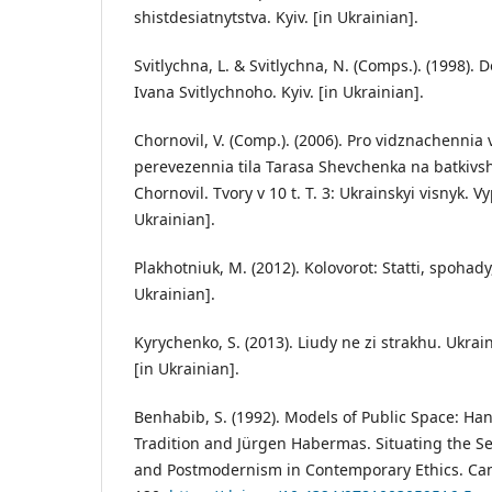
shistdesiatnytstva. Kyiv. [in Ukrainian].
Svitlychna, L. & Svitlychna, N. (Comps.). (1998).
Ivana Svitlychnoho. Kyiv. [in Ukrainian].
Chornovil, V. (Comp.). (2006). Pro vidznachennia 
perevezennia tila Tarasa Shevchenka na batkivs
Chornovil. Tvory v 10 t. T. 3: Ukrainskyi visnyk. Vy
Ukrainian].
Plakhotniuk, M. (2012). Kolovorot: Statti, spohady
Ukrainian].
Kyrychenko, S. (2013). Liudy ne zi strakhu. Ukrai
[in Ukrainian].
Benhabib, S. (1992). Models of Public Space: Ha
Tradition and Jürgen Habermas. Situating the S
and Postmodernism in Contemporary Ethics. Ca