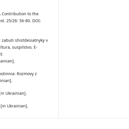
A Contribution to the
xt. 25/26: 56-80. DOI:
: zabuti shistdesiatnyky v
ltura, suspilstvo. E-
I:
ainian].
okolinnia: Rozmovy z
inian].
[in Ukrainian].
 [in Ukrainian].