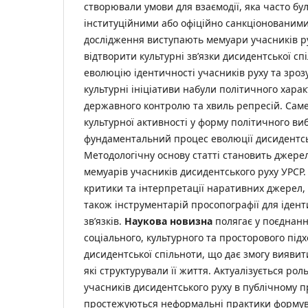
створювали умови для взаємодії, яка часто б
інституційними або офіційно санкціонованим
дослідження виступають мемуари учасників р
відтворити культурні зв’язки дисидентської с
еволюцію ідентичності учасників руху та зроз
культурні ініціативи набули політичного хара
державного контролю та хвиль репресій. Сам
культурної активності у форму політичного ви
фундаментальний процес еволюції дисидентсь
Методологічну основу статті становить джере
мемуарів учасників дисидентського руху УРСР
критики та інтерпретації наративних джерел, 
також інструментарій просопографії для іден
зв’язків.
Наукова новизна
полягає у поєднанн
соціального, культурного та просторового під
дисидентської спільноти, що дає змогу виявити
які структурували її життя. Актуалізується рол
учасників дисидентського руху в публічному п
простежуються неформальні практики форму