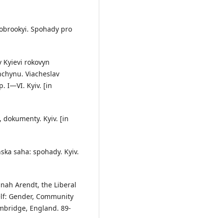
 Dobrookyi. Spohady pro
v Kyievi rokovyn
hchynu. Viacheslav
p. I—VI. Kyiv. [in
, dokumenty. Kyiv. [in
nska saha: spohady. Kyiv.
nnah Arendt, the Liberal
elf: Gender, Community
mbridge, England. 89-