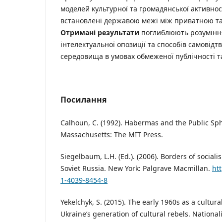
моделей культурної та громадянської активнос
встановлені державою межі між приватною т
Отримані результати
поглиблюють розуміння 
інтелектуальної опозиції та способів самовід
середовища в умовах обмеженої публічності т
Посилання
Calhoun, C. (1992). Habermas and the Public Sp
Massachusetts: The MIT Press.
Siegelbaum, L.H. (Ed.). (2006). Borders of sociali
Soviet Russia. New York: Palgrave Macmillan.
ht
1-4039-8454-8
Yekelchyk, S. (2015). The early 1960s as a cultura
Ukraine’s generation of cultural rebels. National