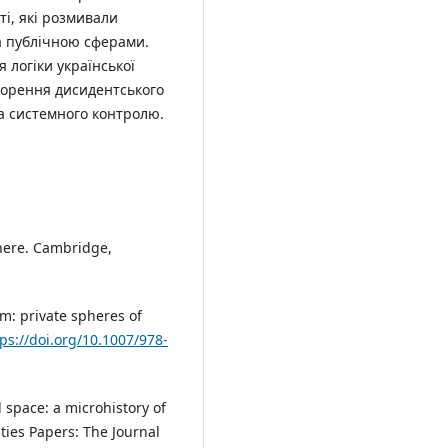
ті, які розмивали
а публічною сферами.
логіки української
творення дисидентського
а системного контролю.
here. Cambridge,
sm: private spheres of
tps://doi.org/10.1007/978-
l space: a microhistory of
ities Papers: The Journal