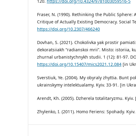
120.
https://doi.org/10.4324/9781003059516-5
Fraser, N. (1990). Rethinking the Public Sphere: 
Critique of Actually Existing Democracy. Social Te
https://doi.org/10.2307/466240
Dovhan, S. (2021). Chokolivka yak prostir pamiati
dekoratsiiakh “radianskoi mrii”. Misto: istoriia, ku
zhurnal urbanistychnykh studii. 1 (12): 81-97. DO
https://doi.org/10.15407/mics2021.12.084
[in Ukr
Sverstiuk, Ye. (2004). My obyraly zhyttia. Bunt p
ukrainskymy intelektualamy. Kyiv. 33-91. [in Ukra
Arendt, Kh. (2005). Dzherela totalitaryzmu. Kyiv. 
Zhylenko, I. (2011). Homo Feriens: Spohady. Kyiv.