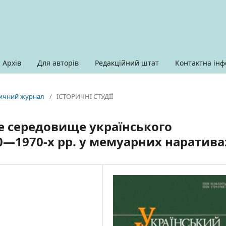
Архів
Для авторів
Редакційний штат
Контактна інф
оричний журнал
/
ІСТОРИЧНІ СТУДІЇ
е середовище українського
0—1970-х рр. у мемуарних наратива