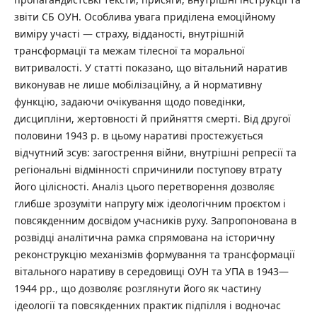
звіти СБ ОУН. Особлива увага приділена емоційному
виміру участі — страху, відданості, внутрішній
трансформації та межам тілесної та моральної
витривалості. У статті показано, що вітальний наратив
виконував не лише мобілізаційну, а й нормативну
функцію, задаючи очікування щодо поведінки,
дисципліни, жертовності й прийняття смерті. Від другої
половини 1943 р. в цьому наративі простежується
відчутний зсув: загострення війни, внутрішні репресії та
регіональні відмінності спричинили поступову втрату
його цілісності. Аналіз цього перетворення дозволяє
глибше зрозуміти напругу між ідеологічним проєктом і
повсякденним досвідом учасників руху. Запропонована в
розвідці аналітична рамка спрямована на історичну
реконструкцію механізмів формування та трансформації
вітального наративу в середовищі ОУН та УПА в 1943—
1944 рр., що дозволяє розглянути його як частину
ідеології та повсякденних практик підпілля і водночас