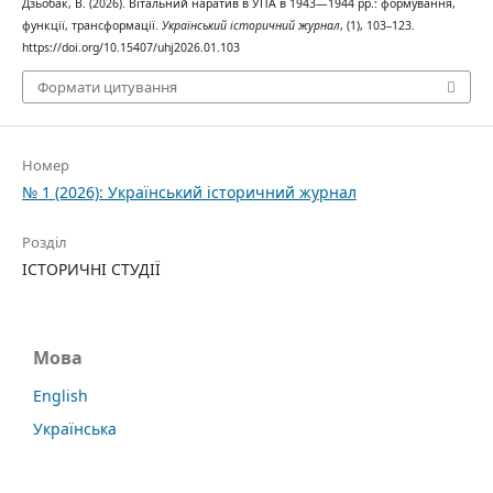
Дзьобак, В. (2026). Вітальний наратив в УПА в 1943—1944 рр.: формування,
функції, трансформації.
Український історичний журнал
, (1), 103–123.
https://doi.org/10.15407/uhj2026.01.103
Формати цитування
Номер
№ 1 (2026): Український історичний журнал
Розділ
ІСТОРИЧНІ СТУДІЇ
Мова
English
Українська