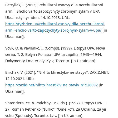
Patryliak, I. (2013). Rehuliarni osnovy dlia nerehuliarnoi
armii. Shcho varto zapozychyty zbroinym sylam v UPA.
Ukrainskyi tyzhden. 14.10.2013. URL:
https://tyzhden.ua/rehuliarni-osnovy-dlia-nerehuliarnoi-
armii-shcho-varto-zapozychyty-zbrojnym-sylam-v-upa/
[in
Ukrainian].
Vovk, O. & Pavlenko, I. (Comps). (1999). Litopys UPA. Nova
seriia. T. 2: Bolyn i Polissia: UPA ta zapillia. 1943—1944.
Dokymenty i materialy. Kyiv; Toronto. [in Ukrainian].
Birchak, V. (2021). “Nikhto khrestykiv ne stavyv”. ZAXID.NET.
12.10.2021. URL:
https://zaxid.net/nihto_hrestikiv_ne_staviv_n1528092
[in
Ukrainian].
Shtendera, Ye. & Potichnyi, P. (Eds.). (1997). Litopys UPA. T.
27: Roman Petrenko (“Iurko”, “Omelko”). Za Ukrainu, za yii
voliu (Spohady). Toronto; Lviv. [in Ukrainian].