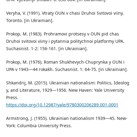
Veryha, V. (1991). Vtraty OUN v chasi Druhoi Svitovoi viiny.
Toronto. [in Ukrainian].
Prokop, M. (1983). Prohramovi protsesy v OUN pid chas
Druhoi svitovoi viiny i pytannia politychnoi platformy UPA.
Suchasnist. 1-2: 156-161. [in Ukrainian].
Prokop, M. (1976). Roman Shukhevych-Chuprynka y OUN i
UPA v 1943—44 rokakh. Suchasnist. 1: 64-75. [in Ukrainian].
Shkandrij, M. (2015). Ukrainian nationalism: Politics, Ideolog
y, and Literature, 1929—1956. New Haven: Yale University
Press.
https://doi.org/10.12987/yale/9780300206289.001.0001
Armstrong, J. (1955). Ukrainian nationalism 1939—45. New-
York: Columbia University Press.