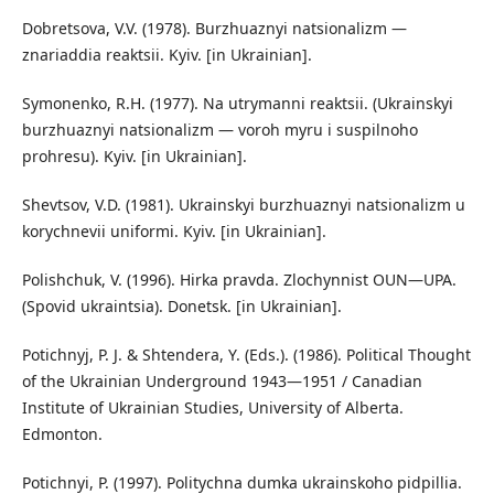
Dobretsova, V.V. (1978). Burzhuaznyi natsionalizm —
znariaddia reaktsii. Kyiv. [in Ukrainian].
Symonenko, R.H. (1977). Na utrymanni reaktsii. (Ukrainskyi
burzhuaznyi natsionalizm — voroh myru i suspilnoho
prohresu). Kyiv. [in Ukrainian].
Shevtsov, V.D. (1981). Ukrainskyi burzhuaznyi natsionalizm u
korychnevii uniformi. Kyiv. [in Ukrainian].
Polishchuk, V. (1996). Hirka pravda. Zlochynnist OUN—UPA.
(Spovid ukraintsia). Donetsk. [in Ukrainian].
Potichnyj, P. J. & Shtendera, Y. (Eds.). (1986). Political Thought
of the Ukrainian Underground 1943—1951 / Canadian
Institute of Ukrainian Studies, University of Alberta.
Edmonton.
Potichnyi, P. (1997). Politychna dumka ukrainskoho pidpillia.