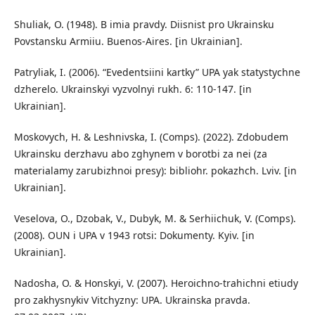
Shuliak, O. (1948). B imia pravdy. Diisnist pro Ukrainsku
Povstansku Armiiu. Buenos-Aires. [in Ukrainian].
Patryliak, I. (2006). “Evedentsiini kartky” UPA yak statystychne
dzherelo. Ukrainskyi vyzvolnyi rukh. 6: 110-147. [in
Ukrainian].
Moskovych, H. & Leshnivska, I. (Comps). (2022). Zdobudem
Ukrainsku derzhavu abo zghynem v borotbi za nei (za
materialamy zarubizhnoi presy): bibliohr. pokazhch. Lviv. [in
Ukrainian].
Veselova, O., Dzobak, V., Dubyk, M. & Serhiichuk, V. (Comps).
(2008). OUN i UPA v 1943 rotsi: Dokumenty. Kyiv. [in
Ukrainian].
Nadosha, O. & Honskyi, V. (2007). Heroichno-trahichni etiudy
pro zakhysnykiv Vitchyzny: UPA. Ukrainska pravda.