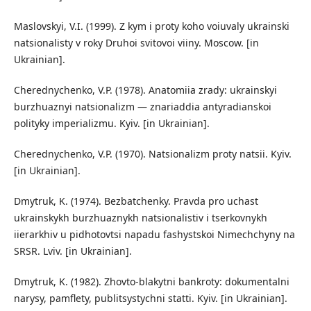
Maslovskyi, V.I. (1999). Z kym i proty koho voiuvaly ukrainski
natsionalisty v roky Druhoi svitovoi viiny. Moscow. [in
Ukrainian].
Cherednychenko, V.P. (1978). Anatomiia zrady: ukrainskyi
burzhuaznyi natsionalizm — znariaddia antyradianskoi
polityky imperializmu. Kyiv. [in Ukrainian].
Cherednychenko, V.P. (1970). Natsionalizm proty natsii. Kyiv.
[in Ukrainian].
Dmytruk, K. (1974). Bezbatchenky. Pravda pro uchast
ukrainskykh burzhuaznykh natsionalistiv i tserkovnykh
iierarkhiv u pidhotovtsi napadu fashystskoi Nimechchyny na
SRSR. Lviv. [in Ukrainian].
Dmytruk, K. (1982). Zhovto-blakytni bankroty: dokumentalni
narysy, pamflety, publitsystychni statti. Kyiv. [in Ukrainian].