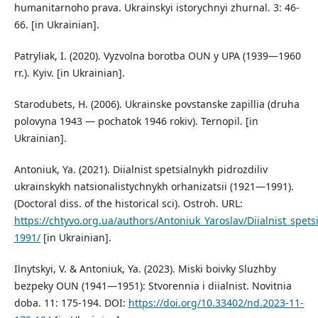
humanitarnoho prava. Ukrainskyi istorychnyi zhurnal. 3: 46-
66. [in Ukrainian].
Patryliak, I. (2020). Vyzvolna borotba OUN y UPA (1939—1960
rr.). Kyiv. [in Ukrainian].
Starodubets, H. (2006). Ukrainske povstanske zapillia (druha
polovyna 1943 — pochatok 1946 rokiv). Ternopil. [in
Ukrainian].
Antoniuk, Ya. (2021). Diialnist spetsialnykh pidrozdiliv
ukrainskykh natsionalistychnykh orhanizatsii (1921—1991).
(Doctoral diss. of the historical sci). Ostroh. URL:
https://chtyvo.org.ua/authors/Antoniuk_Yaroslav/Diialnist_spets
1991/
[in Ukrainian].
Ilnytskyi, V. & Antoniuk, Ya. (2023). Miski boivky Sluzhby
bezpeky OUN (1941—1951): Stvorennia i diialnist. Novitnia
doba. 11: 175-194. DOI:
https://doi.org/10.33402/nd.2023-11-