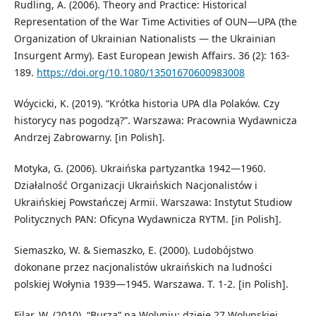
Rudling, A. (2006). Theory and Practice: Historical
Representation of the War Time Activities of OUN—UPA (the
Organization of Ukrainian Nationalists — the Ukrainian
Insurgent Army). East European Jewish Affairs. 36 (2): 163-
189.
https://doi.org/10.1080/13501670600983008
Wóycicki, K. (2019). “Krótka historia UPA dla Polaków. Czy
historycy nas pogodzą?”. Warszawa: Pracownia Wydawnicza
Andrzej Zabrowarny. [in Polish].
Motyka, G. (2006). Ukraińska partyzantka 1942—1960.
Działalność Organizacji Ukraińskich Nacjonalistów i
Ukraińskiej Powstańczej Armii. Warszawa: Instytut Studiow
Politycznych PAN: Oficyna Wydawnicza RYTM. [in Polish].
Siemaszko, W. & Siemaszko, E. (2000). Ludobójstwo
dokonane przez nacjonalistów ukraińskich na ludności
polskiej Wołynia 1939—1945. Warszawa. T. 1-2. [in Polish].
Filar, W. (2010). “Burza” na Wolyniu: dzieje 27 Wolynskiej