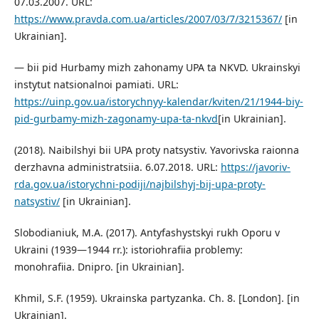
07.03.2007. URL:
https://www.pravda.com.ua/articles/2007/03/7/3215367/
[in
Ukrainian].
— bii pid Hurbamy mizh zahonamy UPA ta NKVD. Ukrainskyi
instytut natsionalnoi pamiati. URL:
https://uinp.gov.ua/istorychnyy-kalendar/kviten/21/1944-biy-
pid-gurbamy-mizh-zagonamy-upa-ta-nkvd
[in Ukrainian].
(2018). Naibilshyi bii UPA proty natsystiv. Yavorivska raionna
derzhavna administratsiia. 6.07.2018. URL:
https://javoriv-
rda.gov.ua/istorychni-podiji/najbilshyj-bij-upa-proty-
natsystiv/
[in Ukrainian].
Slobodianiuk, M.A. (2017). Antyfashystskyi rukh Oporu v
Ukraini (1939—1944 rr.): istoriohrafiia problemy:
monohrafiia. Dnipro. [in Ukrainian].
Khmil, S.F. (1959). Ukrainska partyzanka. Ch. 8. [London]. [in
Ukrainian].