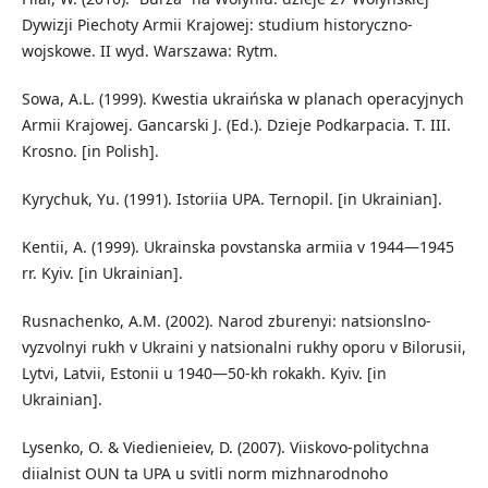
Dywizji Piechoty Armii Krajowej: studium historyczno-
wojskowe. II wyd. Warszawa: Rytm.
Sowa, A.L. (1999). Kwestia ukraińska w planach operacyjnych
Armii Krajowej. Gancarski J. (Ed.). Dzieje Podkarpacia. T. III.
Krosno. [in Polish].
Kyrychuk, Yu. (1991). Istoriia UPA. Ternopil. [in Ukrainian].
Kentii, A. (1999). Ukrainska povstanska armiia v 1944—1945
rr. Kyiv. [in Ukrainian].
Rusnachenko, A.M. (2002). Narod zburenyi: natsionslno-
vyzvolnyi rukh v Ukraini y natsionalni rukhy oporu v Bilorusii,
Lytvi, Latvii, Estonii u 1940—50-kh rokakh. Kyiv. [in
Ukrainian].
Lysenko, O. & Viedienieiev, D. (2007). Viiskovo-politychna
diialnist OUN ta UPA u svitli norm mizhnarodnoho