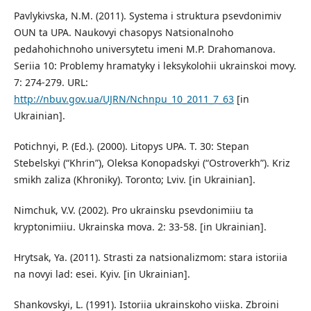
Pavlykivska, N.M. (2011). Systema i struktura psevdonimiv
OUN ta UPA. Naukovyi chasopys Natsionalnoho
pedahohichnoho universytetu imeni M.P. Drahomanova.
Seriia 10: Problemy hramatyky i leksykolohii ukrainskoi movy.
7: 274-279. URL:
http://nbuv.gov.ua/UJRN/Nchnpu_10_2011_7_63
[in
Ukrainian].
Potichnyi, P. (Ed.). (2000). Litopys UPA. T. 30: Stepan
Stebelskyi (“Khrin”), Oleksa Konopadskyi (“Ostroverkh”). Kriz
smikh zaliza (Khroniky). Toronto; Lviv. [in Ukrainian].
Nimchuk, V.V. (2002). Pro ukrainsku psevdonimiiu ta
kryptonimiiu. Ukrainska mova. 2: 33-58. [in Ukrainian].
Hrytsak, Ya. (2011). Strasti za natsionalizmom: stara istoriia
na novyi lad: esei. Kyiv. [in Ukrainian].
Shankovskyi, L. (1991). Istoriia ukrainskoho viiska. Zbroini