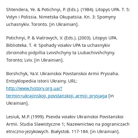
Shtendera, Ye. & Potichnyi, P. (Eds.). (1984). Litopys UPA. T. 5:
Volyn i Polissia. Nimetska Okupatsiia. Kn. 3: Spomyny
uchasnykiv. Toronto. [in Ukrainian].
Potichnyi, P. & Viatrovych, V. (Eds.). (2003). Litopys UPA.
Biblioteka. T. 4: Spohady voiakiv UPA ta uchasnykiv
zbroinoho pidpillia Lvivshchyny ta Liubachivshchyny.
Toronto; Lviv. [in Ukrainian].
Borshchyk, Ya.V. Ukrainskoi Povstanskoi Armii Prysiaha.
Entsyklopediia istorii Ukrainy. URL:
http://www.history.org.ua/?
termin=ukrajinskoji_povstanskoji_armiji_prysjaga
[in
Ukrainian].
Lesiuk, M.P. (1999). Psevda voiakiv Ukrainskoi Povstanskoi
Armii. Studia Slawistyczne 1; Nazewnictwo na pograniczach
etniczno-jezykowych. Białystok. 117-184. [in Ukrainian].