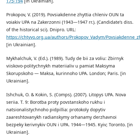
175-194
[in Ukrainian].
Prokopov, V. (2019). Povsiakdenne zhyttia chleniv OUN ta
voiakiv UPA na Zakerzonni (1943—1947 rr.). (Candidate’s diss.
of the historical sci). Dnipro. URL:
https://chtyvo.org.ua/authors/Prokopov_Vadym/Povsiakdenne_z
[in Ukrainian].
Mykhalchuk, V. (Ed.). (1989). Tudy de bii za voliu: Zbirnyk
viiskovo-politychnykh materiialiv u pamiat Maksyma
Skorupskoho — Maksa, kurinnoho UPA. London; Paris. [in
Ukrainian].
Ishchuk, O. & Kokin, S. (Comps). (2007). Litopys UPA. Nova
seriia. T. 9: Borotba proty povstanskoho rukhu i
natsionalistychnoho pidpillia: protokoly dopytiv
zaareshtovanykh radianskymy orhanamy derzhavnoi
bezpeky kerivnykiv OUN i UPA. 1944—1945. Kyiv; Toronto. [in
Ukrainian].