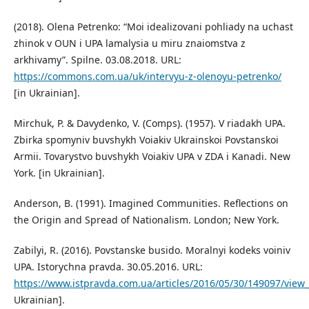
(2018). Olena Petrenko: “Moi idealizovani pohliady na uchast
zhinok v OUN i UPA lamalysia u miru znaiomstva z
arkhivamy”. Spilne. 03.08.2018. URL:
https://commons.com.ua/uk/intervyu-z-olenoyu-petrenko/
[in Ukrainian].
Mirchuk, P. & Davydenko, V. (Comps). (1957). V riadakh UPA.
Zbirka spomyniv buvshykh Voiakiv Ukrainskoi Povstanskoi
Armii. Tovarystvo buvshykh Voiakiv UPA v ZDA i Kanadi. New
York. [in Ukrainian].
Anderson, B. (1991). Imagined Communities. Reflections on
the Origin and Spread of Nationalism. London; New York.
Zabilyi, R. (2016). Povstanske busido. Moralnyi kodeks voiniv
UPA. Istorychna pravda. 30.05.2016. URL:
https://www.istpravda.com.ua/articles/2016/05/30/149097/view_
Ukrainian].