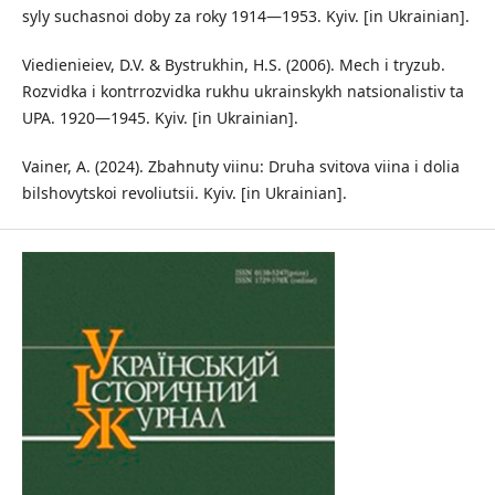
syly suchasnoi doby za roky 1914—1953. Kyiv. [in Ukrainian].
Viedienieiev, D.V. & Bystrukhin, H.S. (2006). Mech i tryzub.
Rozvidka i kontrrozvidka rukhu ukrainskykh natsionalistiv ta
UPA. 1920—1945. Kyiv. [in Ukrainian].
Vainer, A. (2024). Zbahnuty viinu: Druha svitova viina i dolia
bilshovytskoi revoliutsii. Kyiv. [in Ukrainian].