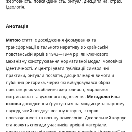
жертовність, повсякденність, ритуал, дисципліна, страх,
ідеологія.
Анотація
М
е
т
о
ю
статті є дослідження формування та
трансформації вітального наративу в Українській
повстанській армії в 1943—1944 рр. як ключового
механізму конструювання нормативної моделі чоловічої
ідентичності. У центрі уваги публікації символічні
практики, ритуали посвяти, дисциплінарні вимоги й
публічна риторика, через які вибудовувався образ
повстанця як уособлення жертовності, моральної
витривалості та духовного піднесення.
Методологічна
основа
дослідження ґрунтується на міждисциплінарному
підході, який поєднує воєнну історію, історію
повсякденності та воєнну психологію. Джерельний корпус
становлять спогади учасників, архівні матеріали,
пропагандистські тексти, присяги, внутрішні інструкції та