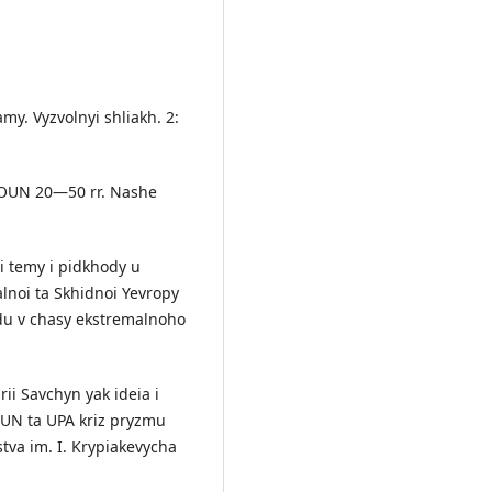
my. Vyzvolnyі shliakh. 2:
O—OUN 20—50 rr. Nashe
vi temy i pidkhody u
ralnoi ta Skhidnoi Yevropy
vidu v chasy ekstremalnoho
rii Savchyn yak ideia i
OUN ta UPA kriz pryzmu
stva im. I. Krypiakevycha