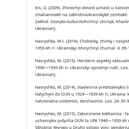
Kis, O. (2009). Zhinochyi dosvid uchasti u natsi
zmahanniakh na zakhidnoukrainskykh zemliakh
Zakhid: Istoryko-kulturolohichnyi zbirnyk. Kharkiv
Ukrainian].
Havryshko, M.I. (2016). Choloviky, zhinky i nasy
1950-kh rr. Ukrainskyi istorychnyi zhurnal. 4: 89-
Havryshko, M. (2015). Henderni aspekty seksualn
1940—1950-kh rr. Ukrainskyi vyzvolnyi rukh. Lviv.
Ukrainian].
Havryshko, M. (2014). Stavlennia predstavnykiv 
Halychyni do OUN u 1929—1939-kh rr. Ukraina: 
natsionalna svidomist, derzhavnist. Lviv. 24: 85-9
Havryshko, M. (2015). Zaboronene kokhannia : f
uchasnykiv pidpillia OUN ta UPA 1940—1950-kh rr
Skhidnoi Yevropy u Druhii svitovii viini: gendern