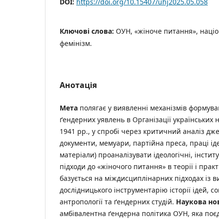
DOI:
https://doi.org/10.15407/uhj2025.05.058
Ключові слова:
ОУН, «жіноче питання», націон
фемінізм.
Анотація
Мета
полягає у виявленні механізмів формува
ґендерних уявлень в Організації українських 
1941 рр., у спробі через критичний аналіз дж
документи, мемуари, партійна преса, праці іде
матеріали) проаналізувати ідеологічні, інститу
підходи до «жіночого питання» в теорії і прак
базується на міждисциплінарних підходах із 
дослідницького інструментарію історії ідей, соц
антропології та ґендерних студій.
Наукова но
амбівалентна ґендерна політика ОУН, яка поє