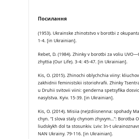
Посилання
(1953). Ukrainske zhinotstvo v borotbi z okupanta
1-4. [in Ukrainian].
Rebet, D. (1984). Zhinky v borotbi za voliu UV
zhyttia (Our Life). 3-4: 45-47. [in Ukrainian].
Kis, O. (2015). Zhinochi oblychchia viiny: kliucho
zakhidnii feministskii istoriohrafii. Zhinky Tsent
u Druhii svitovii viini: genderna spetsyfika dos
nasylstva. Kyiv. 15-39. [in Ukrainian].
Kis, O. (2014). Misiia (ne)zdiisnenna: spohady Ma
chyn. “I slova staly chynom zhyvym…”: Borotba 
liudskykh dol ta stosunkiv. Lviv: In-t ukrainoznav
NAN Ukrainy. 79-116. [in Ukrainian].