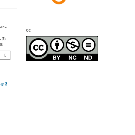
ктиці
cc
л
, (5),
58
чний