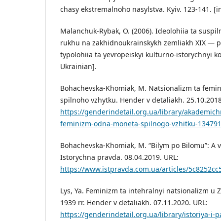
chasy ekstremalnoho nasylstva. Kyiv. 123-141. [i
Malanchuk-Rybak, O. (2006). Ideolohiia ta suspi
rukhu na zakhidnoukrainskykh zemliakh XIX — per
typolohiia ta yevropeiskyi kulturno-istorychnyi ko
Ukrainian].
Bohachevska-Khomiak, M. Natsionalizm ta fem
spilnoho vzhytku. Hender v detaliakh. 25.10.2018
https://genderindetail.org.ua/library/akademichn
feminizm-odna-moneta-spilnogo-vzhitku-134791
Bohachevska-Khomiak, M. “Bilym po Bilomu”: A vs
Istorychna pravda. 08.04.2019. URL:
https://www.istpravda.com.ua/articles/5c8252cc
Lys, Ya. Feminizm ta intehralnyi natsionalizm u 
1939 rr. Hender v detaliakh. 07.11.2020. URL:
https://genderindetail.org.ua/library/istoriya-i