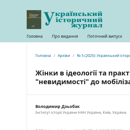
Головна
Про видання
Поточний випуск
Головна
/
Архіви
/
№ 5 (2025): Український іст
Жінки в ідеології та практ
"невидимості" до мобіліза
Володимир Дзьобак
Інститут історії України НАН України, Київ, Україна