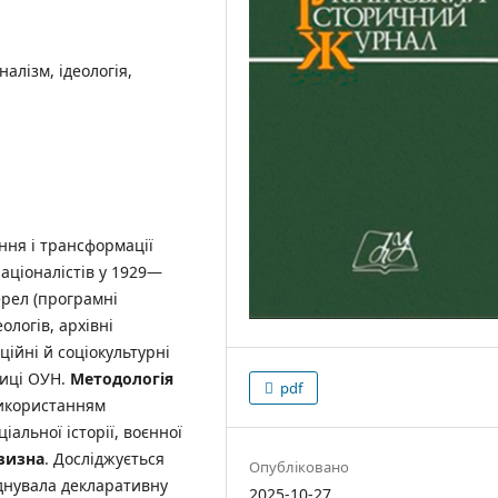
алізм, ідеологія,
ння і трансформації
націоналістів у 1929—
ерел (програмні
ологів, архівні
ційні й соціокультурні
тиці ОУН.
Методологія
pdf
використанням
іальної історії, воєнної
визна
. Досліджується
Опубліковано
днувала декларативну
2025-10-27