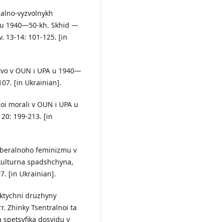
onalno-vyzvolnykh
 u 1940—50-kh. Skhid —
. 13-14: 101-125. [in
lstvo v OUN i UPA u 1940—
107. [in Ukrainian].
oi morali v OUN i UPA u
 20: 199-213. [in
liberalnoho feminizmu v
kulturna spadshchyna,
7. [in Ukrainian].
aktychni druzhyny
. Zhinky Tsentralnoi ta
a spetsyfika dosvidu v