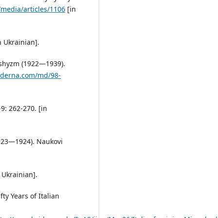
/media/articles/1106
[in
n Ukrainian].
 fashyzm (1922—1939).
oderna.com/md/98-
9: 262-270. [in
1923—1924). Naukovi
 Ukrainian].
y Years of Italian