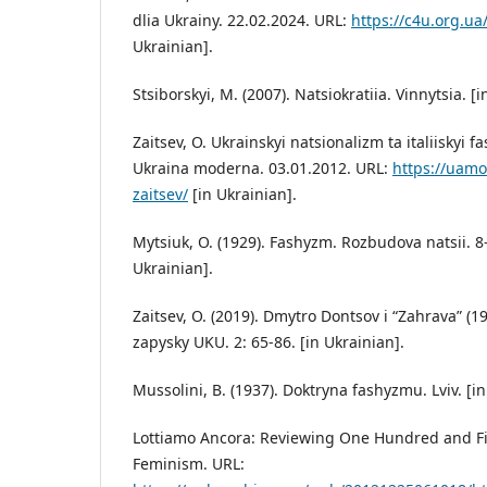
dlia Ukrainy. 22.02.2024. URL:
https://c4u.org.ua
Ukrainian].
Stsiborskyi, M. (2007). Natsiokratiia. Vinnytsia. [i
Zaitsev, O. Ukrainskyi natsionalizm ta italiiskyi
Ukraina moderna. 03.01.2012. URL:
https://uam
zaitsev/
[in Ukrainian].
Mytsiuk, O. (1929). Fashyzm. Rozbudova natsii. 8-
Ukrainian].
Zaitsev, O. (2019). Dmytro Dontsov i “Zahrava” (
zapysky UKU. 2: 65-86. [in Ukrainian].
Mussolini, B. (1937). Doktryna fashyzmu. Lviv. [in
Lottiamo Ancora: Reviewing One Hundred and Fift
Feminism. URL: