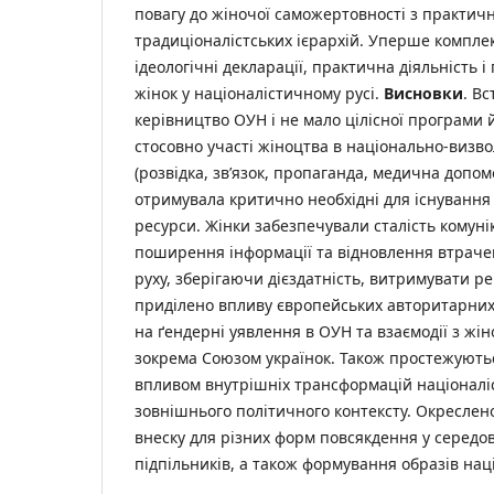
повагу до жіночої саможертовності з практич
традиціоналістських ієрархій. Уперше компле
ідеологічні декларації, практична діяльність 
жінок у націоналістичному русі.
Висновки
. В
керівництво ОУН і не мало цілісної програми й
стосовно участі жіноцтва в національно-визво
(розвідка, зв’язок, пропаганда, медична допом
отримувала критично необхідні для існування
ресурси. Жінки забезпечували сталість комуні
поширення інформації та відновлення втраче
руху, зберігаючи дієздатність, витримувати ре
приділено впливу європейських авторитарних 
на ґендерні уявлення в ОУН та взаємодії з жі
зокрема Союзом українок. Також простежуютьс
впливом внутрішніх трансформацій націоналі
зовнішнього політичного контексту. Окреслен
внеску для різних форм повсякдення у середо
підпільників, а також формування образів на