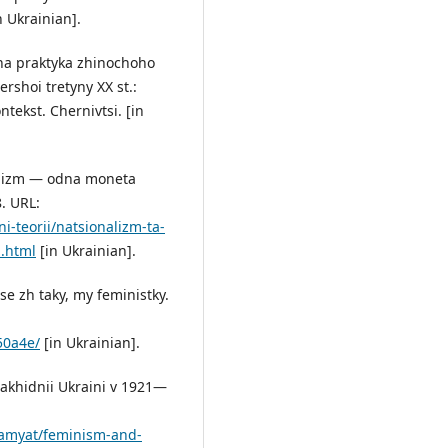
n Ukrainian].
lna praktyka zhinochoho
shoi tretyny XX st.:
ntekst. Chernivtsi. [in
inizm — odna moneta
. URL:
i-teorii/natsionalizm-ta-
.html
[in Ukrainian].
e zh taky, my feministky.
50a4e/
[in Ukrainian].
Zakhidnii Ukraini v 1921—
-pamyat/feminism-and-