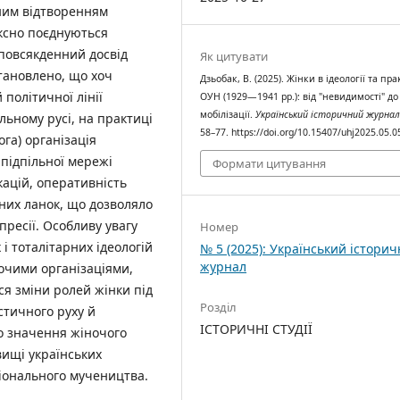
ним відтворенням
ксно поєднуються
і повсякденний досвід
Як цитувати
становлено, що хоч
Дзьобак, В. (2025). Жінки в ідеології та пра
 політичної лінії
ОУН (1929—1941 рр.): від "невидимості" до
мобілізації.
Український історичний журна
льному русі, на практиці
58–77. https://doi.org/10.15407/uhj2025.05.0
ога) організація
 підпільної мережі
Формати цитування
кацій, оперативність
них ланок, що дозволяло
пресії. Особливу увагу
Номер
і тоталітарних ідеологій
№ 5 (2025): Український істори
журнал
ночими організаціями,
я зміни ролей жінки під
Розділ
стичного руху й
ІСТОРИЧНІ СТУДІЇ
о значення жіночого
вищі українських
ціонального мучеництва.