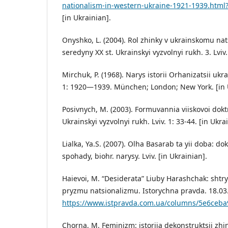
nationalism-in-western-ukraine-1921-1939.htm
[in Ukrainian].
Onyshko, L. (2004). Rol zhinky v ukrainskomu na
seredyny XX st. Ukrainskyi vyzvolnyi rukh. 3. Lviv.
Mirchuk, P. (1968). Narys istorii Orhanizatsii ukra
1: 1920—1939. München; London; New York. [in 
Posivnych, M. (2003). Formuvannia viiskovoi do
Ukrainskyi vyzvolnyi rukh. Lviv. 1: 33-44. [in Ukra
Lialka, Ya.S. (2007). Olha Basarab ta yii doba: d
spohady, biohr. narysy. Lviv. [in Ukrainian].
Haievoi, M. “Desiderata” Liuby Harashchak: shtryk
pryzmu natsionalizmu. Istorychna pravda. 18.03
https://www.istpravda.com.ua/columns/5e6ceb
Chorna, M. Feminizm: istoriia dekonstruktsii zhi