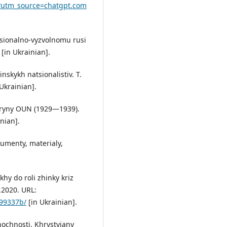
l?utm_source=chatgpt.com
tsionalno-vyzvolnomu rusi
 [in Ukrainian].
inskykh natsionalistiv. T.
Ukrainian].
ktryny OUN (1929—1939).
inian].
okumenty, materialy,
hy do roli zhinky kriz
.2020. URL:
a99337b/
[in Ukrainian].
nochnosti. Khrystyiany