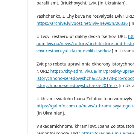
parafii smt. Briukhovychi. Lviv. [in Ukrainian].
Yashchenko, I. Chy buva ne rozvalytsia Lviv? URL
https://archive.lvivpost.net/lviv-news/n/26336
[in
U Lvovi restavruiut dakhy dvokh tserkov. URL:
htt
adm.lviv.ua/news/culture/architecture-and-histo
vovi-restavruyut-dakhi-dvokh-tserkov
[in Ukraini
Zvit pro robotu upravlinnia okhorony istorychn
r. URL:
https://city-adm.lviv.ua/lmr/proekty-upra
istorychnoho-seredovyshcha/2730-zvit-pro-robot
istorychnoho-seredovyshcha-za-2015-rik
[in Ukra
U khrami sviatoho Ioana Zolotoustoho vidnovyly 
https://galinfo.com.ua/news/u_hrami_svyatogo_
[in Ukrainian].
V akademichnomu khrami svt. Ioana Zolotoustoho
remontni roboty. URL:
https://gradleva.in.ua/n