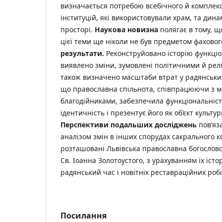
визначається потребою всебічного й комплек
інституцій, які використовували храм, та дина
просторі.
Наукова новизна
полягає в тому, щ
цієї теми ще ніколи не був предметом фахово
результати.
Реконструйовано історію функціо
виявлено зміни, зумовлені політичними й рел
також визначено масштаби втрат у радянський
що православна спільнота, співпрацюючи з м
благодійниками, забезпечила функціональніст
ідентичність і презентує його як об’єкт культу
Перспективи подальших досліджень
пов’яз
аналізом змін в інших спорудах сакрального к
розташовані Львівська православна богословс
Св. Іоанна Золотоустого, з урахуванням їх істо
радянський час і новітніх реставраційних робі
Посилання