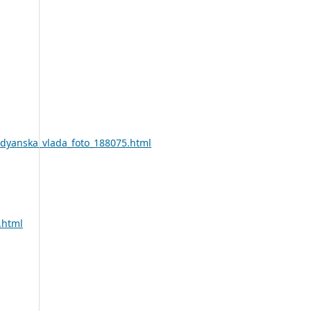
radyanska_vlada_foto_188075.html
.html