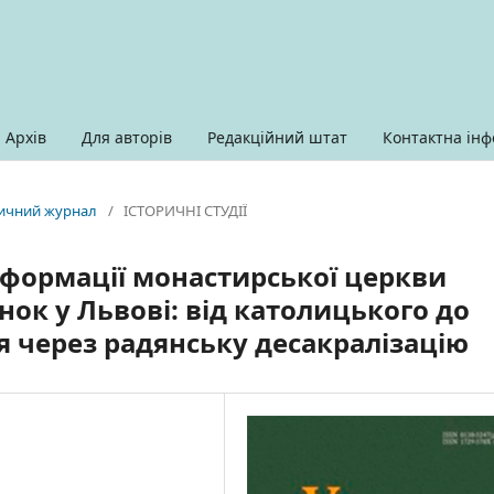
Архів
Для авторів
Редакційний штат
Контактна інф
оричний журнал
/
ІСТОРИЧНІ СТУДІЇ
сформації монастирської церкви
ок у Львові: від католицького до
я через радянську десакралізацію