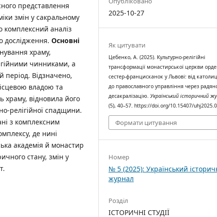
Опубліковано
сного представлення
2025-10-27
міки змін у сакральному
о комплексний аналіз
го дослідження.
Основні
Як цитувати
нування храму,
Цебенко, А. (2025). Культурно-релігійні
ігійними чинниками, а
трансформації монастирської церкви орде
 період. Відзначено,
сестер-францисканок у Львові: від католи
ісцевою владою та
до православного управління через радян
десакралізацію.
Український історичний ж
ь храму, відновила його
(5), 40–57. https://doi.org/10.15407/uhj2025.
рно-релігійної спадщини.
ані з комплексним
Формати цитування
омплексу, де нині
ька академія й монастир
ричного стану, змін у
Номер
т.
№ 5 (2025): Український істори
журнал
Розділ
ІСТОРИЧНІ СТУДІЇ