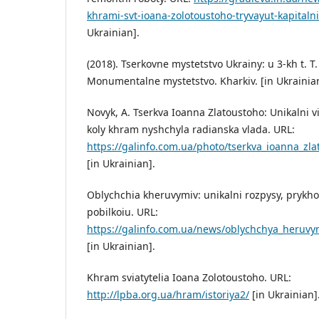
khrami-svt-ioana-zolotoustoho-tryvayut-kapitaln
Ukrainian].
(2018). Tserkovne mystetstvo Ukrainy: u 3-kh t. T. 
Monumentalne mystetstvo. Kharkiv. [in Ukrainia
Novyk, A. Tserkva Ioanna Zlatoustoho: Unikalni vi
koly khram nyshchyla radianska vlada. URL:
https://galinfo.com.ua/photo/tserkva_ioanna_zl
[in Ukrainian].
Oblychchia kheruvymiv: unikalni rozpysy, prykho
pobilkoiu. URL:
https://galinfo.com.ua/news/oblychchya_heruvy
[in Ukrainian].
Khram sviatytelia Ioana Zolotoustoho. URL:
http://lpba.org.ua/hram/istoriya2/
[in Ukrainian]