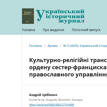
Головна
Про видання
Поточний випуск
Головна
/
Архіви
/
№ 5 (2025): Український іст
Культурно-релігійні тран
ордену сестер-францискан
православного управлінн
Андрій Цебенко
Колегія св. Андрея, Вінніпеґ, Канада
https://orcid.org/0000-0002-5774-0494