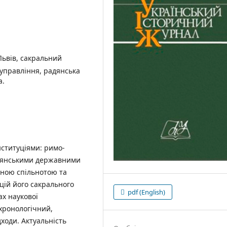
Львів, сакральний
 управління, радянська
а.
ституціями: римо-
дянськими державними
чною спільнотою та
цій його сакрального
pdf (English)
х наукової
хронологічний,
ходи. Актуальність