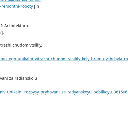
i-remontni-roboty
[in
I: Arkhitektura.
n].
trazhi chudom vtsilily,
atoustogo_unikalni_vitrazhi_chudom_vtsilily_koly_hram_nyshchyla_
vani za radianskoiu
miv_unikalni_rozpysy_pryhovani_za_radyanskoyu_pobilkoyu_361506
.