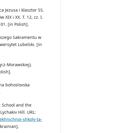
ca Jezusa i klasztor SS.
XIX i XX. T. 12, cz. I.
. [in Polish].
ętszego Sakramentu w
wersytet Lubelski. [in
ęcz-Morawskiej).
lish].
vna bohoslovska
.
c School and the
ychakiv Hill. URL:
ekhnichnoi-shkoly-ta-
krainian].