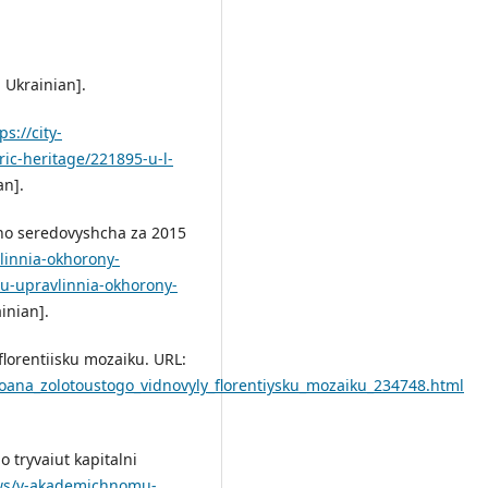
:
 Ukrainian].
ps://city-
ric-heritage/221895-u-l-
an].
oho seredovyshcha za 2015
vlinnia-okhorony-
u-upravlinnia-okhorony-
inian].
florentiisku mozaiku. URL:
ioana_zolotoustogo_vidnovyly_florentiysku_mozaiku_234748.html
 tryvaiut kapitalni
ews/v-akademichnomu-