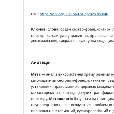
DOI:
https://doi.org/10.15407/uhj2025.05.040
Ключові слова:
орден сестер-францисканок, 
простір, католицьке управління, православне
десакралізація, сакральна культурна спадщин
Анотація
М
е
та
— аналіз використання храму різними ін
католицькими сестрами-францисканками, ра
установами, православною церквою (академі
монастирем), а також відповідних трансформа
простору.
Методологія
базується на принципа
неупередженості, застосовуються проблемно-
порівняльно-історичний, культурологічний під