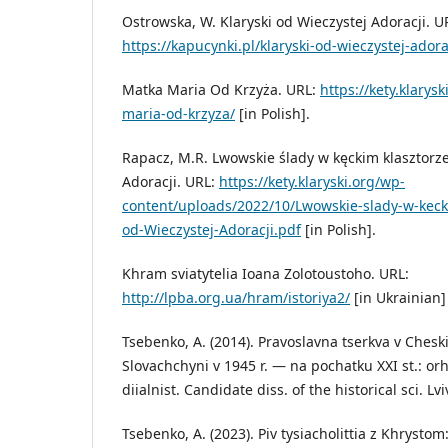
Ostrowska, W. Klaryski od Wieczystej Adoracji. U
https://kapucynki.pl/klaryski-od-wieczystej-adora
Matka Maria Od Krzyża. URL:
https://kety.klarys
maria-od-krzyza/
[in Polish].
Rapacz, M.R. Lwowskie ślady w kęckim klasztorze
Adoracji. URL:
https://kety.klaryski.org/wp-
content/uploads/2022/10/Lwowskie-slady-w-kecki
od-Wieczystej-Adoracji.pdf
[in Polish].
Khram sviatytelia Ioana Zolotoustoho. URL:
http://lpba.org.ua/hram/istoriya2/
[in Ukrainian]
Tsebenko, A. (2014). Pravoslavna tserkva v Chesk
Slovachchyni v 1945 r. — na pochatku XXI st.: orh
diialnist. Candidate diss. of the historical sci. Lvi
Tsebenko, A. (2023). Piv tysiacholittia z Khrystom