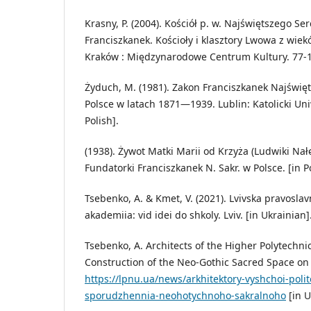
Krasny, P. (2004). Kościół p. w. Najświętszego Ser
Franciszkanek. Kościoły i klasztory Lwowa z wieków 
Kraków : Międzynarodowe Centrum Kultury. 77-101
Żyduch, M. (1981). Zakon Franciszkanek Najświ
Polsce w latach 1871—1939. Lublin: Katolicki Uni
Polish].
(1938). Żywot Matki Marii od Krzyża (Ludwiki Nał
Fundatorki Franciszkanek N. Sakr. w Polsce. [in Po
Tsebenko, A. & Kmet, V. (2021). Lvivska pravosla
akademiia: vid idei do shkoly. Lviv. [in Ukrainian]
Tsebenko, A. Architects of the Higher Polytechni
Construction of the Neo-Gothic Sacred Space on L
https://lpnu.ua/news/arkhitektory-vyshchoi-polit
sporudzhennia-neohotychnoho-sakralnoho
[in U