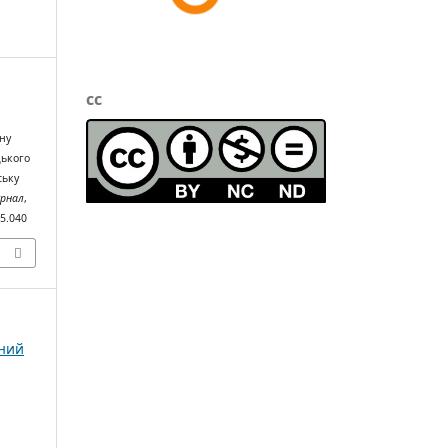
cc
ну
цького
ську
урнал
,
05.040
чний