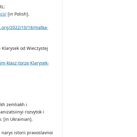
RL:
cji/
[in Polish].
ki.org/2022/10/18/matka-
 Klarysek od Wieczystej
m-klasz-torze-Klarysek-
ikh zemliakh i
anizatsiinyi rozvytok i
v. [in Ukrainian].
: narys istorii pravoslavnoi