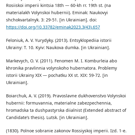
Rosiiskoi imperii kintsia 18th — 60-kh rr. 19th st. (na
materialakh Volynskoi hubernii). Eminak: Naukovyi
shchokvartalnyk. 3: 29-51. [in Ukrainian]. doi:
https://doi.org/10.33782/eminak2023.3(43).657
Feloniuk, A. V. Yurydyky. (2013). Entsyklopediia istorii
Ukrainy: T. 10. Kyiv: Naukova dumka. [in Ukrainian].
Markevych, O. V. (2011). Fenomen M. I. Komburleia abo
khronika pravlinnia volynskoho hubernatora. Problemy
istorii Ukrainy XIX — pochatku XX st. XIX: 59-72. [in
Ukrainian].
Boiarchuk, A. V. (2019). Pravoslavne dukhovenstvo Volynskoi
hubernii: formuvannia, materialne zabezpechennia,
hromadska ta dushpastyrska diialnist (Extended abstract of
Candidate’s thesis). Lutsk. [in Ukrainian].
(1830). Polnoe sobranie zakonov Rossiyskoj imperii. Izd. 1-e.