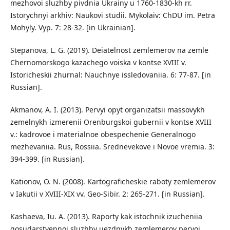
mezhovoi sluzhby pivdnia Ukrainy u 1760-1830-kh rr.
Istorychnyi arkhiv: Naukovi studii. Mykolaiv: ChDU im. Petra
Mohyly. Vyp. 7: 28-32. [in Ukrainian].
Stepanova, L. G. (2019). Deiatelnost zemlemerov na zemle
Chernomorskogo kazachego voiska v kontse XVIII v.
Istoricheskii zhurnal: Nauchnye issledovaniia. 6: 77-87. [in
Russian].
Akmanov, A. I. (2013). Pervyi opyt organizatsii massovykh
zemelnykh izmerenii Orenburgskoi gubernii v kontse XVIII
v.: kadrovoe i materialnoe obespechenie Generalnogo
mezhevaniia. Rus, Rossiia. Srednevekove i Novoe vremia. 3:
394-399. [in Russian].
Kationov, O. N. (2008). Kartograficheskie raboty zemlemerov
v Iakutii v XVIII-XIX vv. Geo-Sibir. 2: 265-271. [in Russian].
Kashaeva, Iu. A. (2013). Raporty kak istochnik izucheniia
gosudarstvennoi sluzhby uezdnykh zemlemerov pervoi