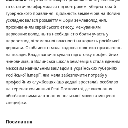
та остаточно оформилася під контролем губернатора й
губернського правління. Діяльність землемірів на Волині
ускладнювалася розмаїттям форм землеволодіння,
проживанням єврейського етносу, межуванням
церковних володінь та необхідністю брати участь у
перерозподілі земельної власності на користь російської
держави. Особливості мала кадрова політика призначень
на посади. Влада започаткувала підготовку професійних
чиновників, а Волинська школа землемірів стала єдиним
межовим навчальним закладом в українських губерніях
Російської імперії, яка мала забезпечити потребу у
професійних службовцях (що дедалі зростала), особливо
на теренах колишньої Речі Посполитої, де виконання
обов’язків вимагало знання польської мови та місцевої
специфіки.
Посилання