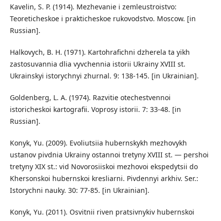
Kavelin, S. P. (1914). Mezhevanie i zemleustroistvo:
Teoreticheskoe i prakticheskoe rukovodstvo. Moscow. [in
Russian].
Halkovych, B. H. (1971). Kartohrafichni dzherela ta yikh
zastosuvannia dlia vyvchennia istorii Ukrainy XVIII st.
Ukrainskyi istorychnyi zhurnal. 9: 138-145. [in Ukrainian].
Goldenberg, L. A. (1974). Razvitie otechestvennoi
istoricheskoi kartografii. Voprosy istorii. 7: 33-48. [in
Russian].
Konyk, Yu. (2009). Evoliutsiia hubernskykh mezhovykh
ustanov pivdnia Ukrainy ostannoi tretyny XVIII st. — pershoi
tretyny XIX st.: vid Novorosiiskoi mezhovoi ekspedytsii do
Khersonskoi hubernskoi kresliarni. Pivdennyi arkhiv. Ser.:
Istorychni nauky. 30: 77-85. [in Ukrainian].
Konyk, Yu. (2011). Osvitnii riven pratsivnykiv hubernskoi