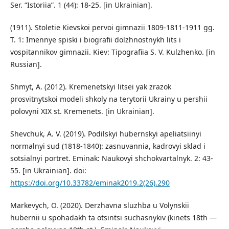
Ser. “Istoriia”. 1 (44): 18-25. [in Ukrainian].
(1911). Stoletie Kievskoi pervoi gimnazii 1809-1811-1911 gg.
T. 1: Imennye spiski i biografii dolzhnostnykh lits i
vospitannikov gimnazii. Kiev: Tipografiia S. V. Kulzhenko. [in
Russian].
Shmyt, A. (2012). Kremenetskyi litsei yak zrazok
prosvitnytskoi modeli shkoly na terytorii Ukrainy u pershii
polovyni XIX st. Kremenets. [in Ukrainian].
Shevchuk, A. V. (2019). Podilskyi hubernskyi apeliatsiinyi
normalnyi sud (1818-1840): zasnuvannia, kadrovyi sklad i
sotsialnyi portret. Eminak: Naukovyi shchokvartalnyk. 2: 43-
55. [in Ukrainian]. doi:
https://doi.org/10.33782/eminak2019.2(26).290
Markevych, O. (2020). Derzhavna sluzhba u Volynskii
hubernii u spohadakh ta otsintsi suchasnykiv (kinets 18th —