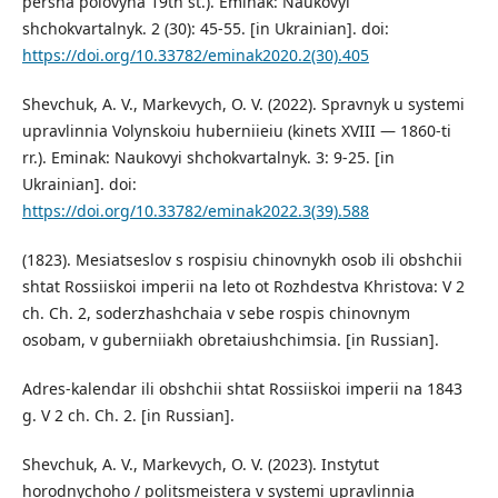
persha polovyna 19th st.). Eminak: Naukovyi
shchokvartalnyk. 2 (30): 45-55. [in Ukrainian]. doi:
https://doi.org/10.33782/eminak2020.2(30).405
Shevchuk, A. V., Markevych, O. V. (2022). Spravnyk u systemi
upravlinnia Volynskoiu huberniieiu (kinets XVIII — 1860-ti
rr.). Eminak: Naukovyi shchokvartalnyk. 3: 9-25. [in
Ukrainian]. doi:
https://doi.org/10.33782/eminak2022.3(39).588
(1823). Mesiatseslov s rospisiu chinovnykh osob ili obshchii
shtat Rossiiskoi imperii na leto ot Rozhdestva Khristova: V 2
ch. Ch. 2, soderzhashchaia v sebe rospis chinovnym
osobam, v guberniiakh obretaiushchimsia. [in Russian].
Adres-kalendar ili obshchii shtat Rossiiskoi imperii na 1843
g. V 2 ch. Ch. 2. [in Russian].
Shevchuk, A. V., Markevych, O. V. (2023). Instytut
horodnychoho / politsmeistera v systemi upravlinnia