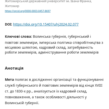
Житомирський державний університет ім. Івана Франка,
Житомир
https://orcid.org/0000-0003-0457-8697
DOI:
https://doi.org/10.15407/uhj2024.02.077
Ключові слова:
Волинська губернія, губернський і
повітові землеміри, імперська політика співробітництва з
місцевою шляхтою, кадровий склад, затребуваність
роботи землемірів, адміністрування роботи землемірів
Анотація
Мета
полягає в дослідженні організації та функціонуванні
служб губернського й повітових землемірів від кінця ХVІІІ
ст. до 1830-х рр., аналізується їх кадровий склад,
повноваження, а також особливості діяльності у
Волинській губернії.