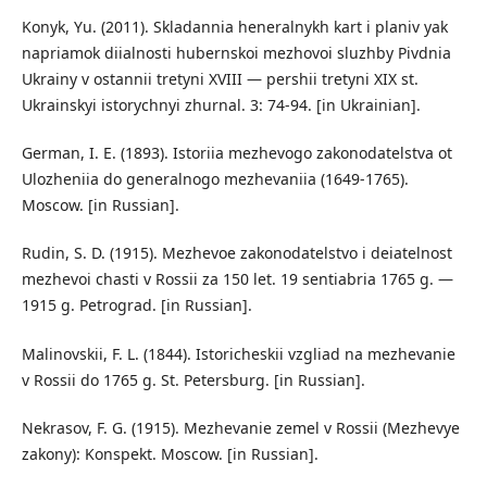
Konyk, Yu. (2011). Skladannia heneralnykh kart i planiv yak
napriamok diialnosti hubernskoi mezhovoi sluzhby Pivdnia
Ukrainy v ostannii tretyni XVIII — pershii tretyni XIX st.
Ukrainskyi istorychnyi zhurnal. 3: 74-94. [in Ukrainian].
German, I. E. (1893). Istoriia mezhevogo zakonodatelstva ot
Ulozheniia do generalnogo mezhevaniia (1649-1765).
Moscow. [in Russian].
Rudin, S. D. (1915). Mezhevoe zakonodatelstvo i deiatelnost
mezhevoi chasti v Rossii za 150 let. 19 sentiabria 1765 g. —
1915 g. Petrograd. [in Russian].
Malinovskii, F. L. (1844). Istoricheskii vzgliad na mezhevanie
v Rossii do 1765 g. St. Petersburg. [in Russian].
Nekrasov, F. G. (1915). Mezhevanie zemel v Rossii (Mezhevye
zakony): Konspekt. Moscow. [in Russian].