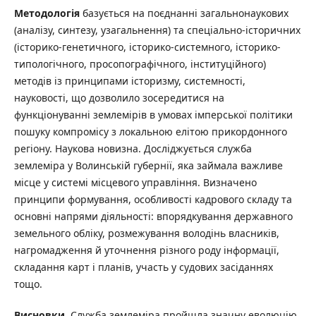
Методологія
базується на поєднанні загальнонаукових
(аналізу, синтезу, узагальнення) та спеціально-історичних
(історико-генетичного, історико-системного, історико-
типологічного, просопографічного, інституційного)
методів із принципами історизму, системності,
науковості, що дозволило зосередитися на
функціонуванні землемірів в умовах імперської політики
пошуку компромісу з локальною елітою прикордонного
регіону. Наукова новизна. Досліджується служба
землеміра у Волинській губернії, яка займала важливе
місце у системі місцевого управління. Визначено
принципи формування, особливості кадрового складу та
основні напрями діяльності: впорядкування державного
земельного обліку, розмежування володінь власників,
нагромадження й уточнення різного роду інформації,
складання карт і планів, участь у судових засіданнях
тощо.
Висновки
. Служба землеміра пройшла значну еволюцію