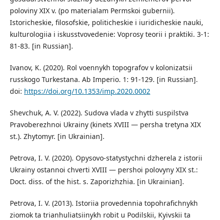
poloviny XIX v. (po materialam Permskoi gubernii).
Istoricheskie, filosofskie, politicheskie i iuridicheskie nauki,
kulturologiia i iskusstvovedenie: Voprosy teorii i praktiki. 3-1:
81-83. [in Russian].
Ivanov, K. (2020). Rol voennykh topografov v kolonizatsii
russkogo Turkestana. Ab Imperio. 1: 91-129. [in Russian].
doi:
https://doi.org/10.1353/imp.2020.0002
Shevchuk, A. V. (2022). Sudova vlada v zhytti suspilstva
Pravoberezhnoi Ukrainy (kinets XVIII — persha tretyna XIX
st.). Zhytomyr. [in Ukrainian].
Petrova, I. V. (2020). Opysovo-statystychni dzherela z istorii
Ukrainy ostannoi chverti XVIII — pershoi polovyny XIX st.:
Doct. diss. of the hist. s. Zaporizhzhia. [in Ukrainian].
Petrova, I. V. (2013). Istoriia provedennia topohrafichnykh
ziomok ta trianhuliatsiinykh robit u Podilskii, Kyivskii ta