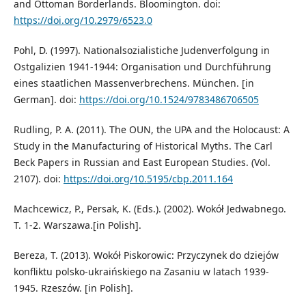
and Ottoman Borderlands. Bloomington. doi:
https://doi.org/10.2979/6523.0
Pohl, D. (1997). Nationalsozialistiche Judenverfolgung in
Ostgalizien 1941-1944: Organisation und Durchführung
eines staatlichen Massenverbrechens. München. [in
German]. doi:
https://doi.org/10.1524/9783486706505
Rudling, P. A. (2011). The OUN, the UPA and the Holocaust: A
Study in the Manufacturing of Historical Myths. The Carl
Beck Papers in Russian and East European Studies. (Vol.
2107). doi:
https://doi.org/10.5195/cbp.2011.164
Machcewicz, P., Persak, K. (Eds.). (2002). Wokół Jedwabnego.
T. 1-2. Warszawa.[in Polish].
Bereza, T. (2013). Wokół Piskorowic: Przyczynek do dziejów
konfliktu polsko-ukraińskiego na Zasaniu w latach 1939-
1945. Rzeszów. [in Polish].