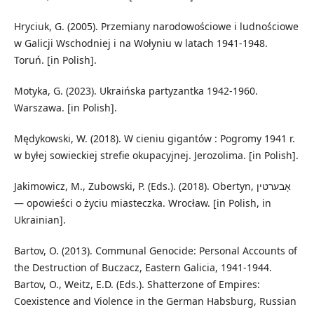
Hryciuk, G. (2005). Przemiany narodowościowe i ludnościowe
w Galicji Wschodniej i na Wołyniu w latach 1941-1948.
Toruń. [in Polish].
Motyka, G. (2023). Ukraińska partyzantka 1942-1960.
Warszawa. [in Polish].
Mędykowski, W. (2018). W cieniu gigantów : Pogromy 1941 r.
w byłej sowieckiej strefie okupacyjnej. Jerozolima. [in Polish].
Jakimowicz, M., Zubowski, P. (Eds.). (2018). Obertyn, אָבערטין
— opowieści o życiu miasteczka. Wrocław. [in Polish, in
Ukrainian].
Bartov, O. (2013). Communal Genocide: Personal Accounts of
the Destruction of Buczacz, Eastern Galicia, 1941-1944.
Bartov, O., Weitz, E.D. (Eds.). Shatterzone of Empires:
Coexistence and Violence in the German Habsburg, Russian