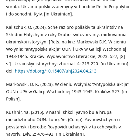
vorota: Ukraino-polski vzaiemyny vid podiliv Rechi Pospolytoi
i do sohodni. Kyiv. [in Ukrainian].
Kalischuk, O. (2024). Sche raz pro poliakiv ta ukraintsiv na
Skhidnii Halychyni v roky Druhoi svitovoi viiny: mirkuvannia
ukrainskoi istorykyni [Rets. na kn.: Markowski D.K. W cieniu
Wołynia: “antypolska akcja” OUN i UPA w Galicji Wschodniej
1943-1945. Kraków: Wydawnictwo Literackie, 2023. 527, [8]
s.]. Ukrainskyi istorychnyi zhurnal. 4: 213-220. [in Ukrainian].
doi:
https://doi.org/10.15407/uhj2024.04.213
Markowski, D. K. (2023). W cieniu Wołynia: “Antypolska akcja”
OUN i UPA w Galicji Wschodniej 1943-1945. Kraków. 527. [in
Polish].
Kushnir, Ya. (2015). V nashii shkoli yavno bula hrupa
molodizhnoho OUN. Luno, Ye. (Comp). Yavorivshchyna u
povstanskii borotbi: Rozpovidi uchasnykiv ta ochevydtsiv.
Yavoriv; Lviv. 2: 476-493. [in Ukrainian].