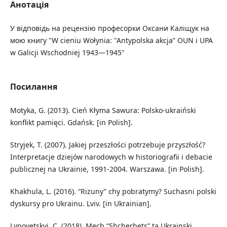
Анотація
У відповідь на рецензію професорки Оксани Каліщук на
мою книгу "W cieniu Wołynia: "Antypolska akcja” OUN i UPA
w Galicji Wschodniej 1943—1945"
Посилання
Motyka, G. (2013). Cień Kłyma Sawura: Polsko-ukraiński
konflikt pamięci. Gdańsk. [in Polish].
Stryjek, T. (2007). Jakiej przeszłości potrzebuje przyszłość?
Interpretacje dziejów narodowych w historiografii i debacie
publicznej na Ukrainie, 1991-2004. Warszawa. [in Polish].
Khakhula, L. (2016). “Rizuny” chy pobratymy? Suchasni polski
dyskursy pro Ukrainu. Lviv. [in Ukrainian].
Lypovetskyi, C. (2018). Mech “Shcherbets” ta Ukrainski