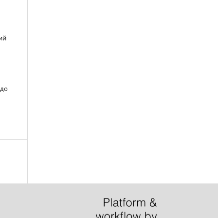
ий
 до