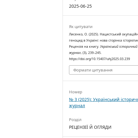
2025-06-25
Як цитувати
Лисенко, О. (2025). Нацистський окупацій
геноцид в Україні: нова сторінка історієп
Рецензія на книгу.
Український історичний
журнал
, (3), 239–245.
https://doi.org/10.15407/uhj2025.03.239
Формати цитування
Номер
№ 3 (2025): Український істори
журнал
Розділ
РЕЦЕНЗІЇ Й ОГЛЯДИ