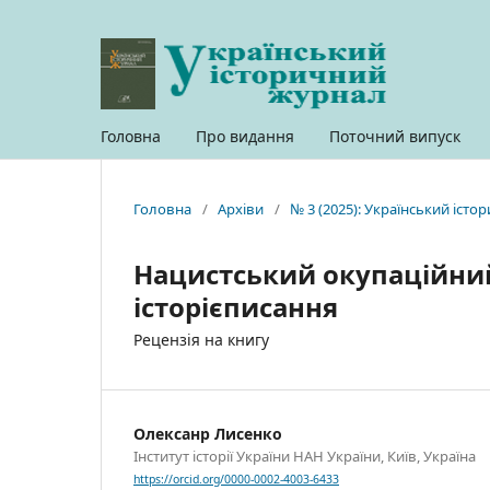
Головна
Про видання
Поточний випуск
Головна
/
Архіви
/
№ 3 (2025): Український іст
Нацистський окупаційний 
історієписання
Рецензія на книгу
Олексанр Лисенко
Інститут історії України НАН України, Київ, Україна
https://orcid.org/0000-0002-4003-6433