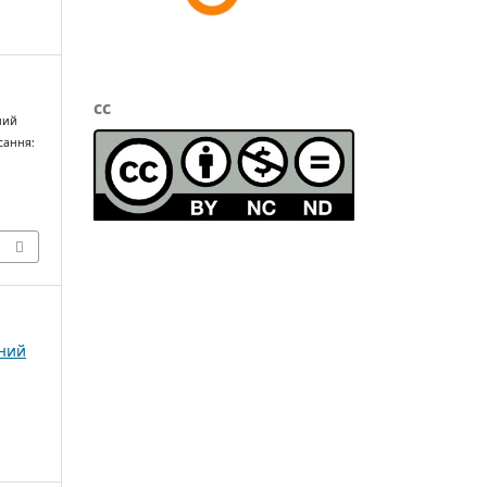
cc
ний
исання:
чний