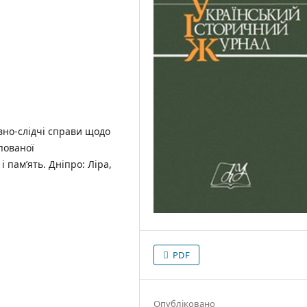
івно-слідчі справи щодо
пованої
пам’ять. Дніпро: Ліра,
PDF
Опубліковано