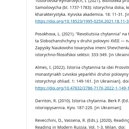
Tsiborovska-Rymarovych, I. (2021). Biblioteka pr
Samoilovycha (bl. 1737-1783): istorychna dolia,
kharakterystyka. Kyivska akademiia. 18: 11-31. [i
https://doi.org/10.18523/1995-025X.2021.18.11-
Posokhova, L. (2021). “Revoliutsiia chytannia” 
ta Slobozhanshchyny v druhii polovyni XVIII — n
Zapysky Naukovoho tovarystva imeni Shevchenka.
istorychno-filosofskoi sektsii: 333-349. [in Ukrain
Almes, I. (2022). Istoriia chytannia ta idei Prosvi
monastyriakh Lvivskoi yeparkhii druhoi polovyny X
istorychnyi ohliad. 1: 149-161. [in Ukrainian]. doi
https://doi.org/10.47632/2786-717X-2022-1-149-
Darnton, R. (2010). Istoriia chytannia. Berk P. (E
istoriopysannia. Kyiv. 187-220. [in Ukrainian].
Revecchini, D., Vassena, R. (Eds.). (2020). Readin
Reading in Modern Russia. Vol. 1-3. Milan. doi: