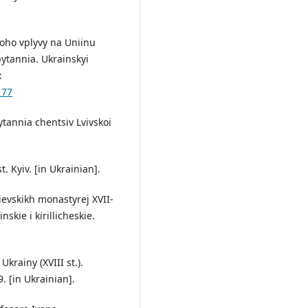
 yoho vplyvy na Uniinu
pytannia. Ukrainskyi
:
177
hytannia chentsiv Lvivskoi
. Kyiv. [in Ukrainian].
kievskikh monastyrej XVII-
nskie i kirillicheskie.
krainy (XVIII st.).
. [in Ukrainian].