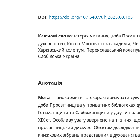
DOI:
https://doi.org/10.15407/uhj2025.03.105
Ключові слова:
історія читання, доба Просвітн
духовенство, Києво-Могилянська академія, Чер
Харківський колегіум, Переяславський колегіу
Слобідська Україна
Анотація
Мета
— виокремити та охарактеризувати сукуп
доби Просвітництва у приватних бібліотеках д
Гетьманщини та Слобожанщини у другій полов
ХІХ ст. Особливу увагу звернено на ті з них, 
просвітницький дискурс. Об’єктом дослідженн
книжкових зібрань представників духовенства