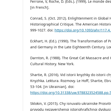
Ferrone, V, Roche, D. (Eds.). (1999). Le monde des
[in French].
Conrad, S. (Oct. 2012). Enlightenment in Global H
Historiographical Critique. The American Historic
999-1027. doi:
https://doi.org/10.1093/ahr/117.4
Eckhart, H. (Ed.). (1990). The Transformation of P
and Germany in the Late Eighteenth Century. L
Darnton, R. (1988). The Great Cat Massacre and 
Cultural History. New York.
Shartie, R. (2016). Vid istorii knyzhky do istorii 
Knyzhka. Lektura. Rozmovy. Le Hoff, Shartie, Ebr
53-104. [in Ukrainian]. doi:
https://doi.org/10.31338/uw.9788323524588.pp.
Sklokin, V. (2015). Chy isnuvalo ukrainske Prosvit
pryvodu nezavershenoi istoriohrafichnoi dyskusii