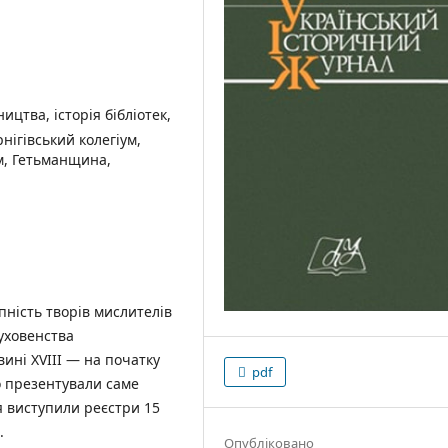
ицтва, історія бібліотек,
нігівський колегіум,
м, Гетьманщина,
ність творів мислителів
уховенства
ині XVIII — на початку
pdf
що презентували саме
я виступили реєстри 15
.
Опубліковано