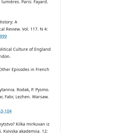
 lumières. Paris: Fayard.
istory: A
al Review. Vol. 117. N 4:
.999
olitical Culture of England
ondon.
Other Episodes in French
chytannia. Rodak, P. Pysmo.
ar, Fabr, Lezhen. Warsaw.
53-104
nytstvo? Kilka mirkuvan iz
. Kyivska akademiia. 12: