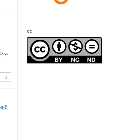
cc
и
Х ст.
1.
чний