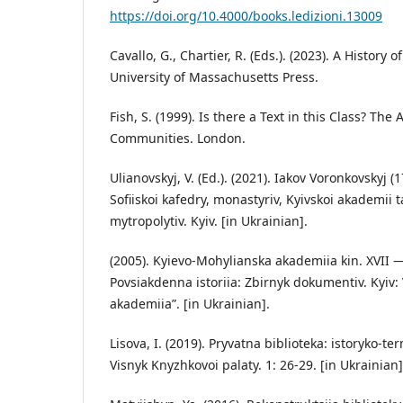
https://doi.org/10.4000/books.ledizioni.13009
Cavallo, G., Chartier, R. (Eds.). (2023). A History 
University of Massachusetts Press.
Fish, S. (1999). Is there a Text in this Class? The 
Communities. London.
Ulianovskyj, V. (Ed.). (2021). Iakov Voronkovskyj (1
Sofiiskoi kafedry, monastyriv, Kyivskoi akademii t
mytropolytiv. Kyiv. [in Ukrainian].
(2005). Kyievo-Mohylianska akademiia kin. XVII — 
Povsiakdenna istoriia: Zbirnyk dokumentiv. Kyiv
akademiia”. [in Ukrainian].
Lisova, I. (2019). Pryvatna biblioteka: istoryko-te
Visnyk Knyzhkovoi palaty. 1: 26-29. [in Ukrainian]