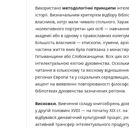
Використано
методологічні принципи
інтеле
історії. Визначальним критерієм відбору бібліо
власників, котрі мали чимало спільного. Хара
«колективного портрета» цих осіб — навчання
академії або в одному з православних колегіу
Більшість власників — єпископи, ігумени, ар
частина життя яких була пов’язана з монасти
Гетьманщини або Слобожанщини. Всіх цих осі
інтелектуальною елітою духовенства. Оскільки
читання в кількісному та якісному відношення
регіонах Європи та у соціальних середовищах,
акцент на виявленні повторюваності філософ
бібліотеках духовенства зазначених регіонів.
Висновки.
Вивчення складу книгозбірень доз
у другій половині XVIII — на початку ХІХ ст. н
відбувався динамічний культурний процес, ре
активний трансфер інтелектуального продукту