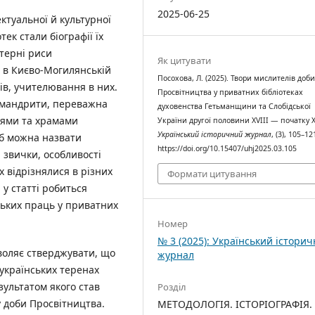
2025-06-25
ктуальної й культурної
тек стали біографії їх
ктерні риси
Як цитувати
 в Києво-Могилянській
Посохова, Л. (2025). Твори мислителів доб
мів, учителювання в них.
Просвітництва у приватних бібліотеках
хімандрити, переважна
духовенства Гетьманщини та Слобідської
рями та храмами
України другої половини XVIII — початку ХІ
Український історичний журнал
, (3), 105–12
б можна назвати
https://doi.org/10.15407/uhj2025.03.105
 звички, особливості
х відрізнялися в різних
Формати цитування
 у статті робиться
ських праць у приватних
Номер
№ 3 (2025): Український істори
воляє стверджувати, що
журнал
а українських теренах
зультатом якого став
Розділ
 доби Просвітництва.
МЕТОДОЛОГІЯ. ІСТОРІОГРАФІЯ.