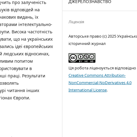
ДЖЕРЕЛОЗНАВСТВО
дчить про залученість
уків відповідей на
накових видань, їх
Ліцензія
аторами інтелектуально-
рупи. Висока частотність
Авторське право (c) 2025 Українськ
увати, що на українських
історичний журнал
ались ідеї європейських
й людських відносинах,
бливим попитом
Ця робота ліцензується відповідно
користовувати в
Creative Commons Attribution-
нші праці. Результати
NonCommercial-NoDerivatives 4.0
дозволять
International License
.
турі читання інших
гіонах Європи.