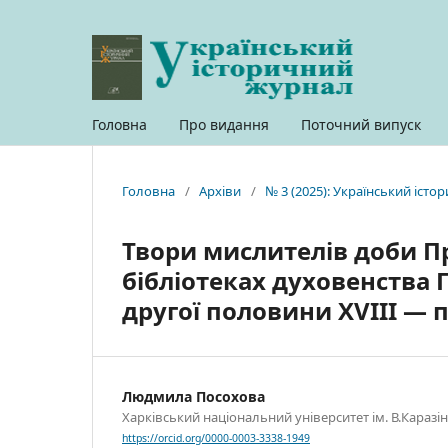
Головна
Про видання
Поточний випуск
Головна
/
Архіви
/
№ 3 (2025): Український іст
Твори мислителів доби П
бібліотеках духовенства 
другої половини XVIII — п
Людмила Посохова
Харківський національний університет ім. В.Каразіна
https://orcid.org/0000-0003-3338-1949