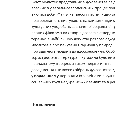
Вміст бібліотек представників духовенства сві
власників у загальноєвропейський процес пош
виклики доби. Факти наявності тих чи інших з
повторюваність виступають важливими індик
культурних уподобань зазначеної соціальної г
певних філософських творів дозволяє ствердж
теренах із найбільшою легкістю розповсюджув
мислителів про панування гармонії у природі 
про здатність людини до вдосконалення. Осо
користувалася література, яку можна було ви
навчальному процесі, а також педагогічні та і
дослідження книжкових зібрань духовенства 
у
подальшому
порівняти їх зі змінами в куль
соціальних груп на українських землях та в ре
Посилання