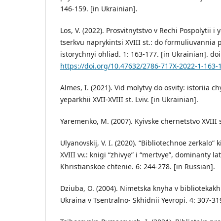
146-159. [in Ukrainian].
Los, V. (2022). Prosvitnytstvo v Rechi Pospolytii i
tserkvu naprykintsi XVIII st.: do formuliuvannia 
istorychnyi ohliad. 1: 163-177. [in Ukrainian]. doi
https://doi.org/10.47632/2786-717X-2022-1-163-
Almes, I. (2021). Vid molytvy do osvity: istoriia c
yeparkhii XVII-XVIII st. Lviv. [in Ukrainian].
Yaremenko, M. (2007). Kyivske chernetstvo XVIII st
Ulyanovskij, V. I. (2020). “Bibliotechnoe zerkalo” 
XVIII vv.: knigi “zhivye” i “mertvye”, dominanty lati
Khristianskoe chtenie. 6: 244-278. [in Russian].
Dziuba, O. (2004). Nimetska knyha v bibliotekakh U
Ukraina v Tsentralno- Skhidnii Yevropi. 4: 307-319