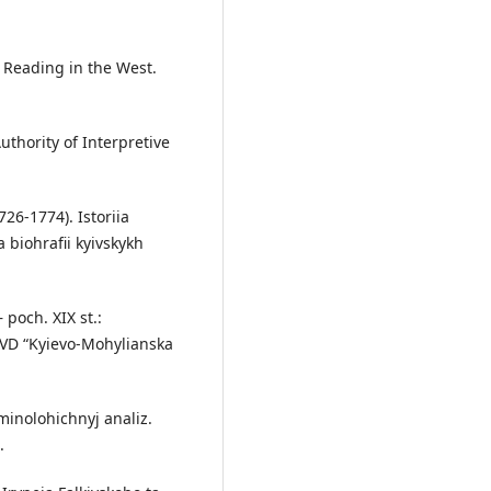
of Reading in the West.
Authority of Interpretive
726-1774). Istoriia
a biohrafii kyivskykh
poch. XIX st.:
: VD “Kyievo-Mohylianska
rminolohichnyj analiz.
.