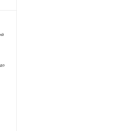
ий
 до