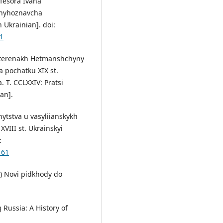
ofesora Ivana
 knyhoznavcha
n Ukrainian]. doi:
31
na terenakh Hetmanshchyny
a pochatku XIX st.
 T. CCLXXIV: Pratsi
ian].
tnytstva u vasyliianskykh
VIII st. Ukrainskyi
:
161
d.) Novi pidkhody do
g Russia: A History of