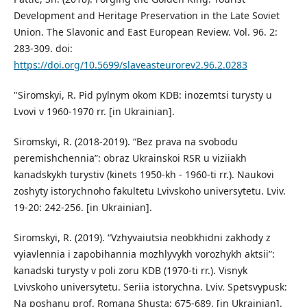
Development and Heritage Preservation in the Late Soviet
Union. The Slavonic and East European Review. Vol. 96. 2:
283-309. doi:
https://doi.org/10.5699/slaveasteurorev2.96.2.0283
"Siromskyi, R. Pid pylnym okom KDB: inozemtsi turysty u
Lvovi v 1960-1970 rr. [in Ukrainian].
Siromskyi, R. (2018-2019). “Bez prava na svobodu
peremishchennia”: obraz Ukrainskoi RSR u viziiakh
kanadskykh turystiv (kinets 1950-kh - 1960-ti rr.). Naukovi
zoshyty istorychnoho fakultetu Lvivskoho universytetu. Lviv.
19-20: 242-256. [in Ukrainian].
Siromskyi, R. (2019). “Vzhyvaiutsia neobkhidni zakhody z
vyiavlennia i zapobihannia mozhlyvykh vorozhykh aktsii”:
kanadski turysty v poli zoru KDB (1970-ti rr.). Visnyk
Lvivskoho universytetu. Seriia istorychna. Lviv. Spetsvypusk:
Na poshanu prof. Romana Shusta: 675-689. [in Ukrainian].