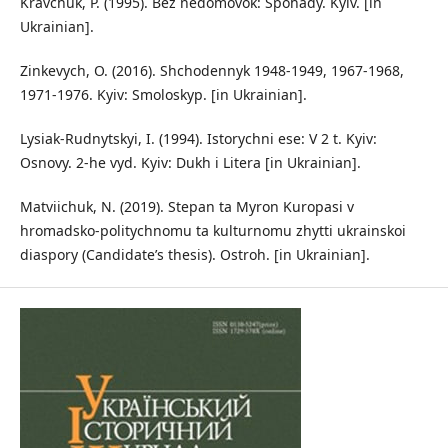
Kravchuk, P. (1995). Bez nedomovok: Spohady. Kyiv. [in
Ukrainian].
Zinkevych, O. (2016). Shchodennyk 1948-1949, 1967-1968,
1971-1976. Kyiv: Smoloskyp. [in Ukrainian].
Lysiak-Rudnytskyi, I. (1994). Istorychni ese: V 2 t. Kyiv:
Osnovy. 2-he vyd. Kyiv: Dukh i Litera [in Ukrainian].
Matviichuk, N. (2019). Stepan ta Myron Kuropasi v
hromadsko-politychnomu ta kulturnomu zhytti ukrainskoi
diaspory (Candidate’s thesis). Ostroh. [in Ukrainian].