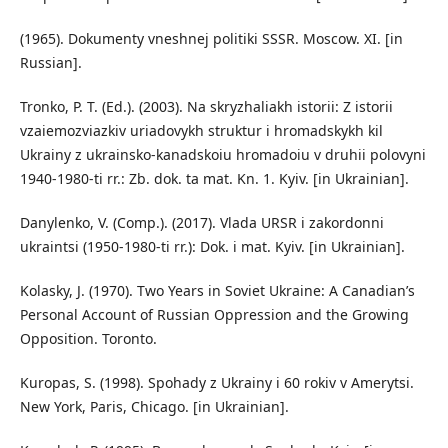
(1965). Dokumenty vneshnej politiki SSSR. Moscow. XI. [in
Russian].
Tronko, P. T. (Ed.). (2003). Na skryzhaliakh istorii: Z istorii
vzaiemozviazkiv uriadovykh struktur i hromadskykh kil
Ukrainy z ukrainsko-kanadskoiu hromadoiu v druhii polovyni
1940-1980-ti rr.: Zb. dok. ta mat. Kn. 1. Kyiv. [in Ukrainian].
Danylenko, V. (Comp.). (2017). Vlada URSR i zakordonni
ukraintsi (1950-1980-ti rr.): Dok. i mat. Kyiv. [in Ukrainian].
Kolasky, J. (1970). Two Years in Soviet Ukraine: A Canadian’s
Personal Account of Russian Oppression and the Growing
Opposition. Toronto.
Kuropas, S. (1998). Spohady z Ukrainy i 60 rokiv v Amerytsi.
New York, Paris, Chicago. [in Ukrainian].