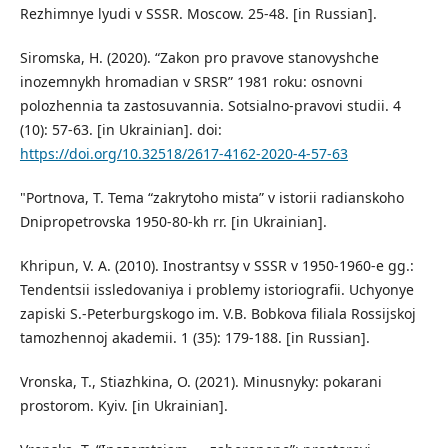
Rezhimnye lyudi v SSSR. Moscow. 25-48. [in Russian].
Siromska, H. (2020). “Zakon pro pravove stanovyshche
inozemnykh hromadian v SRSR” 1981 roku: osnovni
polozhennia ta zastosuvannia. Sotsialno-pravovi studii. 4
(10): 57-63. [in Ukrainian]. doi:
https://doi.org/10.32518/2617-4162-2020-4-57-63
"Portnova, T. Tema “zakrytoho mista” v istorii radianskoho
Dnipropetrovska 1950-80-kh rr. [in Ukrainian].
Khripun, V. A. (2010). Inostrantsy v SSSR v 1950-1960-e gg.:
Tendentsii issledovaniya i problemy istoriografii. Uchyonye
zapiski S.-Peterburgskogo im. V.B. Bobkova filiala Rossijskoj
tamozhennoj akademii. 1 (35): 179-188. [in Russian].
Vronska, T., Stiazhkina, O. (2021). Minusnyky: pokarani
prostorom. Kyiv. [in Ukrainian].