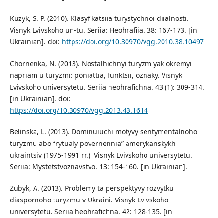
Kuzyk, S. P. (2010). Klasyfikatsiia turystychnoi diialnosti.
Visnyk Lvivskoho un-tu. Seriia: Heohrafiia. 38: 167-173. [in
Ukrainian]. doi:
https://doi.org/10.30970/vgg.2010.38.10497
Chornenka, N. (2013). Nostalhichnyi turyzm yak okremyi
napriam u turyzmi: poniattia, funktsii, oznaky. Visnyk
Lvivskoho universytetu. Seriia heohrafichna. 43 (1): 309-314.
[in Ukrainian]. doi:
https://doi.org/10.30970/vgg.2013.43.1614
Belinska, L. (2013). Dominuiuchi motyvy sentymentalnoho
turyzmu abo “rytualy povernennia” amerykanskykh
ukraintsiv (1975-1991 rr.). Visnyk Lvivskoho universytetu.
Seriia: Mystetstvoznavstvo. 13: 154-160. [in Ukrainian].
Zubyk, A. (2013). Problemy ta perspektyvy rozvytku
diaspornoho turyzmu v Ukraini. Visnyk Lvivskoho
universytetu. Seriia heohrafichna. 42: 128-135. [in