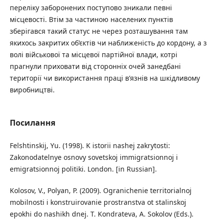
переліку заборонених поступово зникали певні
місцевості. Втім за частиною населених пунктів
зберігався такий статус не через розташування там
якихось закритих об’єктів чи наближеність до кордону, а з
волі військової та місцевої партійної влади, котрі
прагнули приховати від сторонніх очей занедбані
території чи використання праці в’язнів на шкідливому
виробництві.
Посилання
Felshtinskij, Yu. (1998). K istorii nashej zakrytosti:
Zakonodatelnye osnovy sovetskoj immigratsionnoj i
emigratsionnoj politiki. London. [in Russian].
Kolosov, V., Polyan, P. (2009). Ogranichenie territorialnoj
mobilnosti i konstruirovanie prostranstva ot stalinskoj
epokhi do nashikh dnej. T. Kondrateva, A. Sokolov (Eds.).