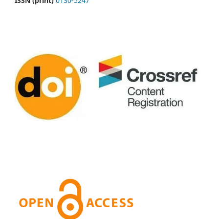
ISSN (print)
0130-5247