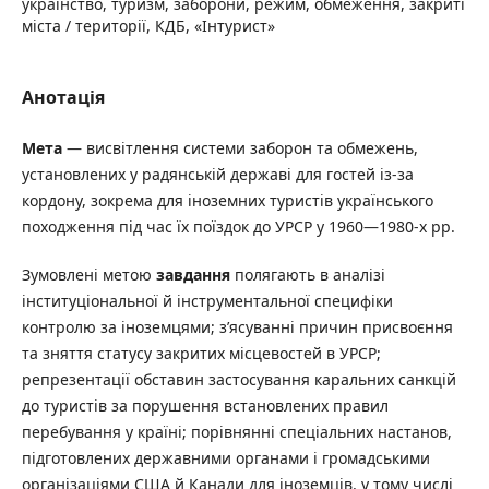
українство, туризм, заборони, режим, обмеження, закриті
міста / території, КДБ, «Інтурист»
Анотація
Мета
— висвітлення системи заборон та обмежень,
установлених у радянській державі для гостей із-за
кордону, зокрема для іноземних туристів українського
походження під час їх поїздок до УРСР у 1960—1980-х рр.
Зумовлені метою
завдання
полягають в аналізі
інституціональної й інструментальної специфіки
контролю за іноземцями; з’ясуванні причин присвоєння
та зняття статусу закритих місцевостей в УРСР;
репрезентації обставин застосування каральних санкцій
до туристів за порушення встановлених правил
перебування у країні; порівнянні спеціальних настанов,
підготовлених державними органами і громадськими
організаціями США й Канади для іноземців, у тому числі