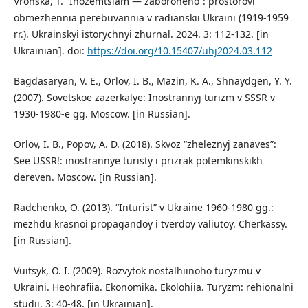
Vronska, T. “Inozemtsiam — zaboroneno”: prostorovi
obmezhennia perebuvannia v radianskii Ukraini (1919-1959
rr.). Ukrainskyi istorychnyi zhurnal. 2024. 3: 112-132. [in
Ukrainian]. doi:
https://doi.org/10.15407/uhj2024.03.112
Bagdasaryan, V. E., Orlov, I. B., Mazin, K. A., Shnaydgen, Y. Y.
(2007). Sovetskoe zazerkalye: Inostrannyj turizm v SSSR v
1930-1980-e gg. Moscow. [in Russian].
Orlov, I. B., Popov, A. D. (2018). Skvoz “zheleznyj zanaves”:
See USSR!: inostrannye turisty i prizrak potemkinskikh
dereven. Moscow. [in Russian].
Radchenko, O. (2013). “Inturist” v Ukraine 1960-1980 gg.:
mezhdu krasnoi propagandoy i tverdoy valiutoy. Cherkassy.
[in Russian].
Vuitsyk, O. I. (2009). Rozvytok nostalhiinoho turyzmu v
Ukraini. Heohrafiia. Ekonomika. Ekolohiia. Turyzm: rehionalni
studii. 3: 40-48. [in Ukrainian].