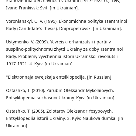
Stanovlennia derzhavnosti v Ukraini (1917-1922 rr.). Lviv;
Ivano-Frankivsk: Svit. [in Ukrainian].
Voronianskyi, O. V. (1995). Ekonomichna polityka Tsentralnoi
Rady (Candidate’s thesis). Dnipropetrovsk. [in Ukrainian].
Ustymenko, V. (2009). Yevreiski orhanizatsii i partii v
suspilno-politychnomu zhytti Ukrainy za doby Tsentralnoi
Rady. Problemy vyvchennia istorii Ukrainskoi revoliutsii
1917-1921. 4. Kyiv. [in Ukrainian].
"Elektronnaja evrejskaja entsiklopedija. [in Russian].
Ostashko, T. (2010). Zarubin Oleksandr Mykolaiovych.
Entsyklopediia suchasnoi Ukrainy. Kyiv. [in Ukrainian].
Ostashko, T. (2005). Zolotarov Oleksandr Yosypovych.
Entsyklopediia istorii Ukrainy. 3. Kyiv: Naukova dumka. [in
Ukrainian].