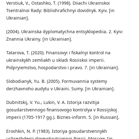
Verstiuk, V., Ostashko, T. (1998). Diiachi Ukrainskoi
Tsentralnoi Rady: Bibliohrafichnyi dovidnyk. Kyiv. [in
Ukrainian].
(2004). Ukrainska dyplomatychna entsyklopediia. 2. Kyiv:
Znannia Ukrainy. [in Ukrainian].
Tatarova, T. (2020). Finansovyi i fiskalnyi kontrol na
ukrainskykh zemliakh u skladi Rosiiskoi imperii.
Pidpryiemstvo, hospodarstvo i pravo. 7. [in Ukrainian].
Slobodianyk, Yu. B. (2005). Formuvannia systemy
derzhavnoho audytu v Ukraini. Sumy. [in Ukrainian].
Dubnitskij, V. Yu., Lukin, V. A. Istorija razvitija
gosudarstvennogo finansovogo kontrolya v Rossijskoj
imperii (1705-1917 gg.). Biznes-inform. 5. [in Russian].
Eroshkin, N. P. (1983). Istoriya gosudarstvennykh
uchrezhdenij dorevolyutsionnoj Rossii. Moscow. [in