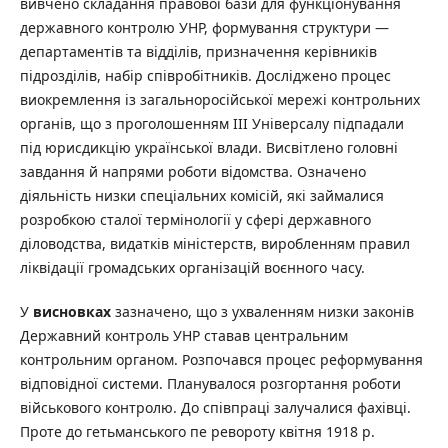
вивчено складання правової бази для функціонування
державного контролю УНР, формування структури —
департаментів та відділів, призначення керівників
підрозділів, набір співробітників. Досліджено процес
виокремлення із загальноросійської мережі контрольних
органів, що з проголошенням ІІІ Універсалу підпадали
під юрисдикцію української влади. Висвітлено головні
завдання й напрями роботи відомства. Означено
діяльність низки спеціальних комісій, які займалися
розробкою сталої термінології у сфері державного
діловодства, видатків міністерств, виробленням правил
ліквідації громадських організацій воєнного часу.
У
висновках
зазначено, що з ухваленням низки законів
Державний контроль УНР ставав центральним
контрольним органом. Розпочався процес реформування
відповідної системи. Планувалося розгортання роботи
військового контролю. До співпраці залучалися фахівці.
Проте до гетьманського пе ревороту квітня 1918 р.