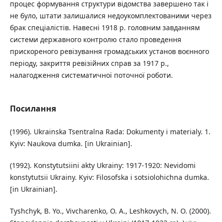
процес формування структури відомства завершено так і
не було, штати залишалися недоукомплектованими через
брак спеціалістів. Навесні 1918 р. головним завданням
системи державного контролю стало проведення
прискореного ревізування громадських установ воєнного
періоду, закриття ревізійних справ за 1917 р.,
налагодження систематичної поточної роботи.
Посилання
(1996). Ukrainska Tsentralna Rada: Dokumenty i materialy. 1.
Kyiv: Naukova dumka. [in Ukrainian].
(1992). Konstytutsiini akty Ukrainy: 1917-1920: Nevidomi
konstytutsii Ukrainy. Kyiv: Filosofska i sotsiolohichna dumka.
[in Ukrainian].
Tyshchyk, B. Yo., Vivcharenko, O. A., Leshkovych, N. O. (2000).