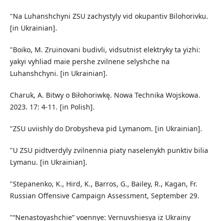
"Na Luhanshchyni ZSU zachystyly vid okupantiv Bilohorivku.
[in Ukrainian].
"Boiko, M. Zruinovani budivli, vidsutnist elektryky ta yizhi:
yakyi vyhliad maie pershe zvilnene selyshche na
Luhanshchyni. [in Ukrainian].
Charuk, A. Bitwy o Biłohoriwkę. Nowa Technika Wojskowa.
2023. 17: 4-11. [in Polish].
"ZSU uviishly do Drobysheva pid Lymanom. [in Ukrainian].
"U ZSU pidtverdyly zvilnennia piaty naselenykh punktiv bilia
Lymanu. [in Ukrainian].
"Stepanenko, K., Hird, K., Barros, G., Bailey, R., Kagan, Fr.
Russian Offensive Campaign Assessment, September 29.
"“Nenastoyashchie” voennye: Vernuvshiesya iz Ukrainy