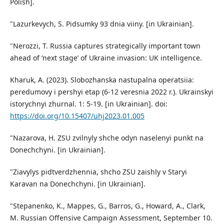
Polish].
"Lazurkevych, S. Pidsumky 93 dnia viiny. [in Ukrainian].
"Nerozzi, T. Russia captures strategically important town
ahead of ‘next stage’ of Ukraine invasion: UK intelligence.
Kharuk, A. (2023). Slobozhanska nastupalna operatsiia:
peredumovy i pershyi etap (6-12 veresnia 2022 r.). Ukrainskyi
istorychnyi zhurnal. 1: 5-19. [in Ukrainian]. doi:
https://doi.org/10.15407/uhj2023.01.005
"Nazarova, H. ZSU zvilnyly shche odyn naselenyi punkt na
Donechchyni. [in Ukrainian].
"Ziavylys pidtverdzhennia, shcho ZSU zaishly v Staryi
Karavan na Donechchyni. [in Ukrainian].
"Stepanenko, K., Mappes, G., Barros, G., Howard, A., Clark,
M. Russian Offensive Campaign Assessment, September 10.