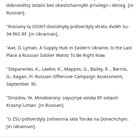
dobrovoltsy ostalis bez obeshchannykh privilegii i deneg. [in
Russian].
"Rosiiany ta OSINT-doslidnyky pidtverdyly vtratu dvokh Su-
34 PKS RF. [in Ukrainian].
"Axe, D. Lyman, A Supply Hub in Eastern Ukraine, Is the Last
Place a Russian Soldier Wants To Be Right Now.
"Stepanenko, K., Lawlor, K., Mappes, G., Bailey, R ., Barros,
G., Kagan, Fr. Russian Offensive Campaign Assessment,
September 30.
"Drozdov, Ye. Minoborony: soyuznye voiska RF ostavili
Krasnyi Liman. [in Russian].
"U ZSU pidtverdyly zvilnennia sela Torske na Donechchyni.
[in Ukrainian].