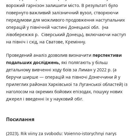
ворожий гарнізон залишити місто. В результаті було
повернуто важливий залізничний вузол, створюючи
передумови для можливого продовження наступальних
операцій у північній частині Донецької обл. (на
лівобережжя р. Сіверський Донець), включаючи наступ
на північ і схід, на Сватове, Кремінну.
Проведений аналіз дозволив визначити
перспективи
подальших досліджень,
які полягають у більш
детальному вивченні ходу боїв за Лиман у 2022 р. (а
беручи ширше — операцій на півночі Донеччини й у
прилеглих районах Харківської та Луганської областей) із
наголосом на окремих бойових епізодах, пошуку нових
джерел і введенні їх у науковий обіг.
Посилання
(2023). Rik viiny za svobodu: Voienno-istorychnyi narys