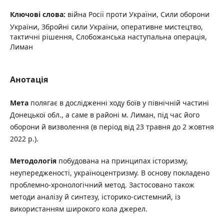
Ключові слова:
війна Росії проти України, Сили оборони
України, Збройні сили України, оперативне мистецтво,
тактичні рішення, Слобожанська наступальна операція,
Лиман
Анотація
Мета
полягає в дослідженні ходу боїв у північній частині
Донецької обл., а саме в районі м. Лиман, під час його
оборони й визволення (в період від 23 травня до 2 жовтня
2022 р.).
Методологія
побудована на принципах історизму,
неупередженості, україноцентризму. В основу покладено
проблемно-хронологічний метод. Застосовано також
методи аналізу й синтезу, історико-системний, із
використанням широкого кола джерел.