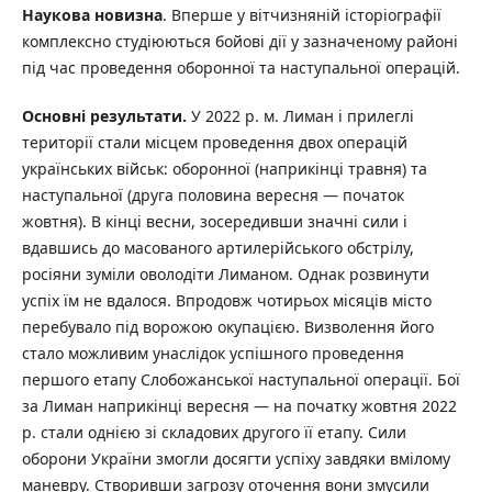
Наукова новизна
. Вперше у вітчизняній історіографії
комплексно студіюються бойові дії у зазначеному районі
під час проведення оборонної та наступальної операцій.
Основні результати.
У 2022 р. м. Лиман і прилеглі
території стали місцем проведення двох операцій
українських військ: оборонної (наприкінці травня) та
наступальної (друга половина вересня — початок
жовтня). В кінці весни, зосередивши значні сили і
вдавшись до масованого артилерійського обстрілу,
росіяни зуміли оволодіти Лиманом. Однак розвинути
успіх їм не вдалося. Впродовж чотирьох місяців місто
перебувало під ворожою окупацією. Визволення його
стало можливим унаслідок успішного проведення
першого етапу Слобожанської наступальної операції. Бої
за Лиман наприкінці вересня — на початку жовтня 2022
р. стали однією зі складових другого її етапу. Сили
оборони України змогли досягти успіху завдяки вмілому
маневру. Створивши загрозу оточення вони змусили