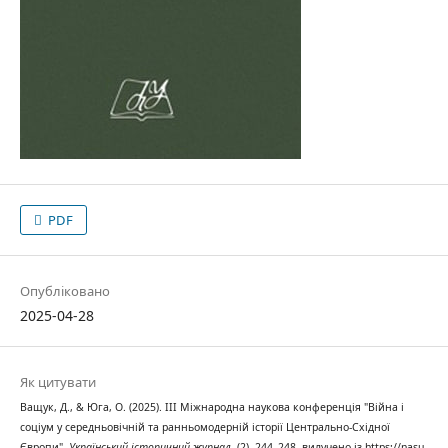
PDF
Опубліковано
2025-04-28
Як цитувати
Ващук, Д., & Юга, О. (2025). III Міжнародна наукова конференція "Війна і
соціум у середньовічній та ранньомодерній історії Центрально-Східної
Європи".
Український історичний журнал
, (2), 244–248. вилучено із https://nasu-