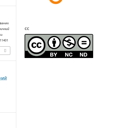
ованих
cc
ричний
su-
/11401
чний