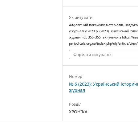
Як цитувати
Алфавітний покажчик матеріалів, надрук
у журналі у 2023 р. (2023).
Український істо
журнал
, (6), 350–355. вилучено із https://na
periodicals.org.ua/index.php/uhj/article/view
Формати цитування
Номер
№ 6 (2023): Український істори
журнал
Розділ
ХРОНІКА