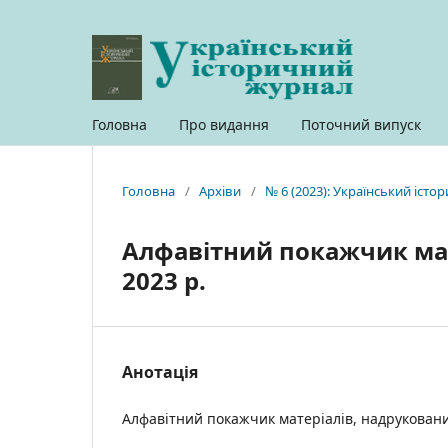
Головна
Про видання
Поточний випуск
Головна
/
Архіви
/
№ 6 (2023): Український іст
Алфавітний покажчик мат
2023 р.
Анотація
Алфавітний покажчик матеріалів, надрукованих