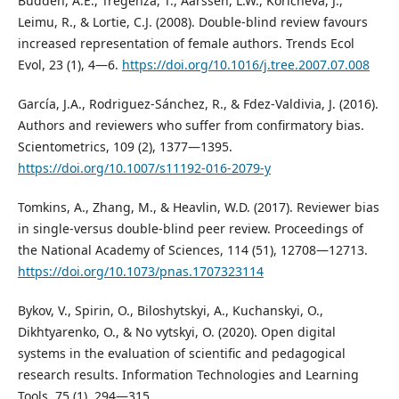
Budden, A.E., Tregenza, T., Aarssen, L.W., Koricheva, J.,
Leimu, R., & Lortie, C.J. (2008). Double-blind review favours
increased representation of female authors. Trends Ecol
Evol, 23 (1), 4—6.
https://doi.org/10.1016/j.tree.2007.07.008
García, J.A., Rodriguez-Sánchez, R., & Fdez-Valdivia, J. (2016).
Authors and reviewers who suffer from confirmatory bias.
Scientometrics, 109 (2), 1377—1395.
https://doi.org/10.1007/s11192-016-2079-y
Tomkins, A., Zhang, M., & Heavlin, W.D. (2017). Reviewer bias
in single-versus double-blind peer review. Proceedings of
the National Academy of Sciences, 114 (51), 12708—12713.
https://doi.org/10.1073/pnas.1707323114
Bykov, V., Spirin, O., Biloshytskyi, A., Kuchanskyi, O.,
Dikhtyarenko, O., & No vytskyi, O. (2020). Open digital
systems in the evaluation of scientific and pedagogical
research results. Information Technologies and Learning
Tools, 75 (1), 294—315.