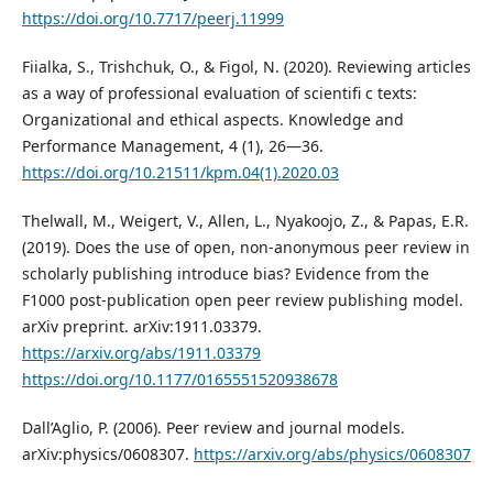
https://doi.org/10.7717/peerj.11999
Fiialka, S., Trishchuk, O., & Figol, N. (2020). Reviewing articles
as a way of professional evaluation of scientifi c texts:
Organizational and ethical aspects. Knowledge and
Performance Management, 4 (1), 26—36.
https://doi.org/10.21511/kpm.04(1).2020.03
Thelwall, M., Weigert, V., Allen, L., Nyakoojo, Z., & Papas, E.R.
(2019). Does the use of open, non-anonymous peer review in
scholarly publishing introduce bias? Evidence from the
F1000 post-publication open peer review publishing model.
arXiv preprint. arXiv:1911.03379.
https://arxiv.org/abs/1911.03379
https://doi.org/10.1177/0165551520938678
Dall’Aglio, P. (2006). Peer review and journal models.
arXiv:physics/0608307.
https://arxiv.org/abs/physics/0608307