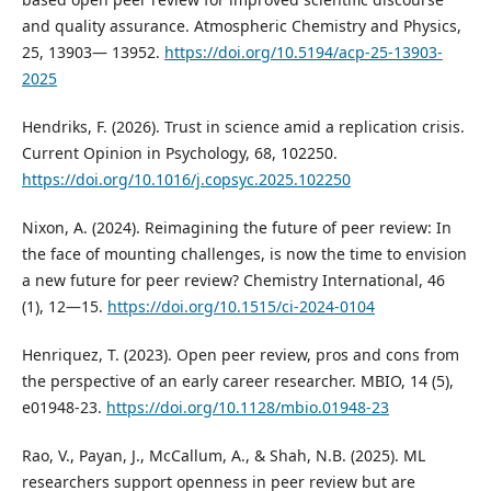
and quality assurance. Atmospheric Chemistry and Physics,
25, 13903— 13952.
https://doi.org/10.5194/acp-25-13903-
2025
Hendriks, F. (2026). Trust in science amid a replication crisis.
Current Opinion in Psychology, 68, 102250.
https://doi.org/10.1016/j.copsyc.2025.102250
Nixon, A. (2024). Reimagining the future of peer review: In
the face of mounting challenges, is now the time to envision
a new future for peer review? Chemistry International, 46
(1), 12—15.
https://doi.org/10.1515/ci-2024-0104
Henriquez, T. (2023). Open peer review, pros and cons from
the perspective of an early career researcher. MBIO, 14 (5),
e01948-23.
https://doi.org/10.1128/mbio.01948-23
Rao, V., Payan, J., McCallum, A., & Shah, N.B. (2025). ML
researchers support openness in peer review but are