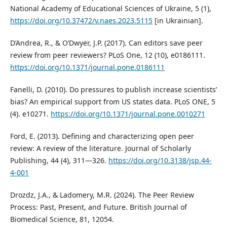
National Academy of Educational Sciences of Ukraine, 5 (1),
https://doi.org/10.37472/v.naes.2023.5115
[in Ukrainian].
D’Andrea, R., & O’Dwyer, J.P. (2017). Can editors save peer
review from peer reviewers? PLoS One, 12 (10), e0186111.
https://doi.org/10.1371/journal.pone.0186111
Fanelli, D. (2010). Do pressures to publish increase scientists’
bias? An empirical support from US states data. PLoS ONE, 5
(4). e10271.
https://doi.org/10.1371/journal.pone.0010271
Ford, E. (2013). Defining and characterizing open peer
review: A review of the literature. Journal of Scholarly
Publishing, 44 (4), 311—326.
https://doi.org/10.3138/jsp.44-
4-001
Drozdz, J.A., & Ladomery, M.R. (2024). The Peer Review
Process: Past, Present, and Future. British Journal of
Biomedical Science, 81, 12054.