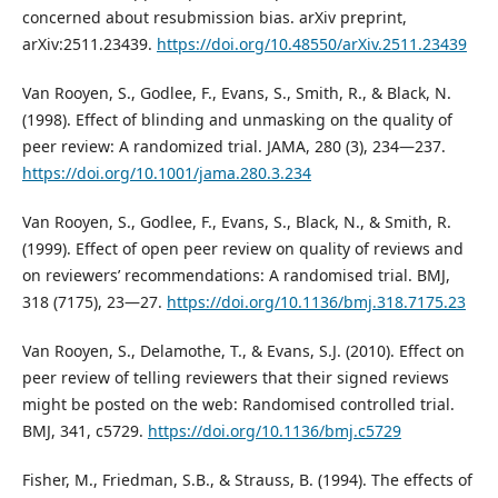
concerned about resubmission bias. arXiv preprint,
arXiv:2511.23439.
https://doi.org/10.48550/arXiv.2511.23439
Van Rooyen, S., Godlee, F., Evans, S., Smith, R., & Black, N.
(1998). Effect of blinding and unmasking on the quality of
peer review: A randomized trial. JAMA, 280 (3), 234—237.
https://doi.org/10.1001/jama.280.3.234
Van Rooyen, S., Godlee, F., Evans, S., Black, N., & Smith, R.
(1999). Effect of open peer review on quality of reviews and
on reviewers’ recommendations: A randomised trial. BMJ,
318 (7175), 23—27.
https://doi.org/10.1136/bmj.318.7175.23
Van Rooyen, S., Delamothe, T., & Evans, S.J. (2010). Effect on
peer review of telling reviewers that their signed reviews
might be posted on the web: Randomised controlled trial.
BMJ, 341, c5729.
https://doi.org/10.1136/bmj.c5729
Fisher, M., Friedman, S.B., & Strauss, B. (1994). The effects of