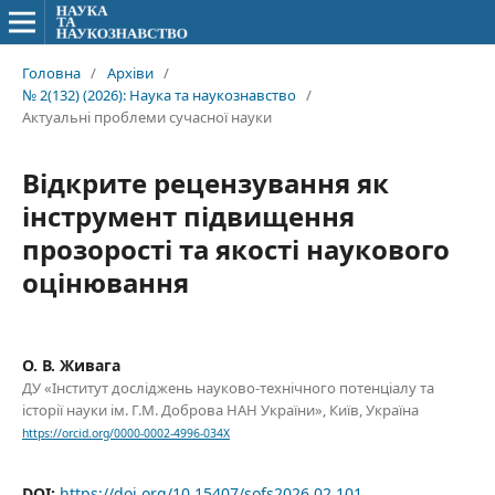
Головна
/
Архіви
/
№ 2(132) (2026): Наука та наукознавство
/
Актуальні проблеми сучасної науки
Відкрите рецензування як
інструмент підвищення
прозорості та якості наукового
оцінювання
О. В. Живага
ДУ «Інститут досліджень науково-технічного потенціалу та
історії науки ім. Г.М. Доброва НАН України», Київ, Україна
https://orcid.org/0000-0002-4996-034X
DOI:
https://doi.org/10.15407/sofs2026.02.101