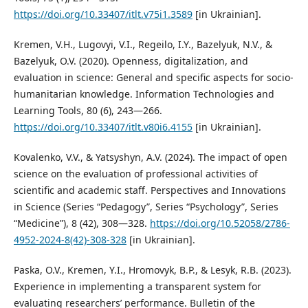
https://doi.org/10.33407/itlt.v75i1.3589
[in Ukrainian].
Kremen, V.H., Lugovyi, V.I., Regeilo, I.Y., Bazelyuk, N.V., &
Bazelyuk, O.V. (2020). Openness, digitalization, and
evaluation in science: General and specific aspects for socio-
humanitarian knowledge. Information Technologies and
Learning Tools, 80 (6), 243—266.
https://doi.org/10.33407/itlt.v80i6.4155
[in Ukrainian].
Kovalenko, V.V., & Yatsyshyn, A.V. (2024). The impact of open
science on the evaluation of professional activities of
scientific and academic staff. Perspectives and Innovations
in Science (Series “Pedagogy”, Series “Psychology”, Series
“Medicine”), 8 (42), 308—328.
https://doi.org/10.52058/2786-
4952-2024-8(42)-308-328
[in Ukrainian].
Paska, O.V., Kremen, Y.I., Hromovyk, B.P., & Lesyk, R.B. (2023).
Experience in implementing a transparent system for
evaluating researchers’ performance. Bulletin of the