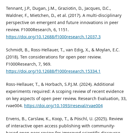
Tennant, J.P., Dugan, J.M., Graziotin, D., Jacques, D.C.,
Waldner, F., Mietchen, D., et al. (2017). A multi-disciplinary
perspective on emergent and future innovations in peer
review. F1000Research, 6, 1151.
https://doi.org/10.12688/f1000research.12037.3
Schmidt, B., Ross-Hellauer, T., van Edig, X., & Moylan, E.C.
(2018). Ten considerations for open peer review.
F1000Research, 7, 969.
https://doi.org/10.12688/f1000research.15334.1
Ross-Hellauer, T., & Horbach, S.P.J.M. (2024). Additional
experiments required: A scoping review of recent evidence
on key aspects of open peer review. Research Evaluation, 33,
rvae004.
https://doi.org/10.1093/reseval/rvae004
Ervens, B., Carslaw, K., Koop, T., & Pöschl, U. (2025). Review
of interactive open access publishing with community-
based open peer review for improved scientific discourse