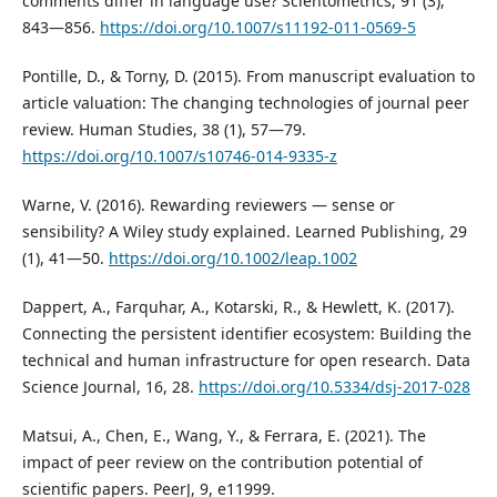
comments differ in language use? Scientometrics, 91 (3),
843—856.
https://doi.org/10.1007/s11192-011-0569-5
Pontille, D., & Torny, D. (2015). From manuscript evaluation to
article valuation: The changing technologies of journal peer
review. Human Studies, 38 (1), 57—79.
https://doi.org/10.1007/s10746-014-9335-z
Warne, V. (2016). Rewarding reviewers — sense or
sensibility? A Wiley study explained. Learned Publishing, 29
(1), 41—50.
https://doi.org/10.1002/leap.1002
Dappert, A., Farquhar, A., Kotarski, R., & Hewlett, K. (2017).
Connecting the persistent identifier ecosystem: Building the
technical and human infrastructure for open research. Data
Science Journal, 16, 28.
https://doi.org/10.5334/dsj-2017-028
Matsui, A., Chen, E., Wang, Y., & Ferrara, E. (2021). The
impact of peer review on the contribution potential of
scientific papers. PeerJ, 9, e11999.