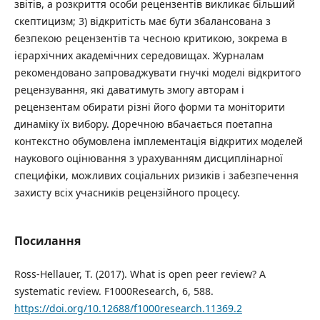
звітів, а розкриття особи рецензентів викликає більший
скептицизм; 3) відкритість має бути збалансована з
безпекою рецензентів та чесною критикою, зокрема в
ієрархічних академічних середовищах. Журналам
рекомендовано запроваджувати гнучкі моделі відкритого
рецензування, які даватимуть змогу авторам і
рецензентам обирати різні його форми та моніторити
динаміку їх вибору. Доречною вбачається поетапна
контекстно обумовлена імплементація відкритих моделей
наукового оцінювання з урахуванням дисциплінарної
специфіки, можливих соціальних ризиків і забезпечення
захисту всіх учасників рецензійного процесу.
Посилання
Ross-Hellauer, T. (2017). What is open peer review? A
systematic review. F1000Research, 6, 588.
https://doi.org/10.12688/f1000research.11369.2