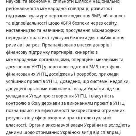
наукові та економічні спільноти шляхом національної,
регіональної та міжнародної співпраці; розвиток і
підтримка культури нерозповсюдження ЗМЗ, обізнаності
та відповідальності щодо ХБРЯ безпеки через освіту,
наставництво та навчання; просування міжнародних
передових практик і культури безпеки для пом’якшення
ризиків і загроз. Проаналізовано внески донорів і
фінансову підтримку партнерів, синергію з
міжнародними організаціями, операційні механізми та
досягнення УНТЦ у нерозповсюдженні ЗМЗ, портфель
фінансованих УНТЦ досліджень і розробок, приклади
успішних проєктів УНТЦ. Доведено, що системні недоліки,
допущені органами виконавчої влади України під час
укладання Угоди про створення УНТЦ, і відсутність
контролю з боку держави за виконанням проєктів УНТЦ
позначилися на ефективності використання отриманих
результатів у сфері охорони прав інтелектуальної
власності. Органи виконавчої влади України не володіють
даними щодо отриманих Україною вигід від співпраці