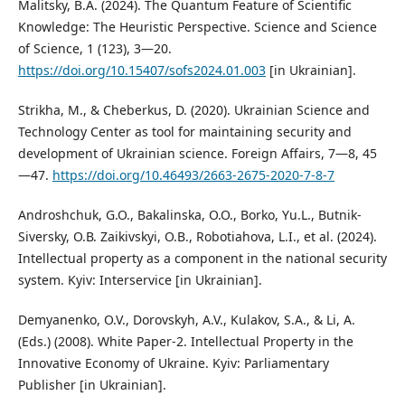
Malitsky, B.A. (2024). The Quantum Feature of Scientific
Knowledge: The Heuristic Perspective. Science and Science
of Science, 1 (123), 3—20.
https://doi.org/10.15407/sofs2024.01.003
[in Ukrainian].
Strikha, M., & Cheberkus, D. (2020). Ukrainian Science and
Technology Center as tool for maintaining security and
development of Ukrainian science. Foreign Affairs, 7—8, 45
—47.
https://doi.org/10.46493/2663-2675-2020-7-8-7
Androshchuk, G.O., Bakalinska, O.O., Borko, Yu.L., Butnik-
Siversky, О.В. Zaikivskyi, О.B., Robotiahova, L.І., et al. (2024).
Intellectual property as a component in the national security
system. Kyiv: Interservice [in Ukrainian].
Demyanenko, O.V., Dorovskyh, A.V., Kulakov, S.A., & Li, A.
(Eds.) (2008). White Paper-2. Intellectual Property in the
Innovative Economy of Ukraine. Kyiv: Parliamentary
Publisher [in Ukrainian].