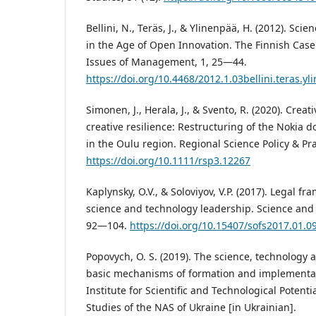
Bellini, N., Teräs, J., & Ylinenpää, H. (2012). Sc
in the Age of Open Innovation. The Finnish Ca
Issues of Management, 1, 25—44.
https://doi.org/10.4468/2012.1.03bellini.teras.y
Simonen, J., Herala, J., & Svento, R. (2020). Crea
creative resilience: Restructuring of the Nokia 
in the Oulu region. Regional Science Policy & Pra
https://doi.org/10.1111/rsp3.12267
Kaplynsky, O.V., & Soloviyov, V.P. (2017). Legal 
science and technology leadership. Science and S
92—104.
https://doi.org/10.15407/sofs2017.01.0
Popovych, O. S. (2019). The science, technology 
basic mechanisms of formation and implementat
Institute for Scientific and Technological Potenti
Studies of the NAS of Ukraine [in Ukrainian].