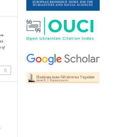
ння
із
e of
к