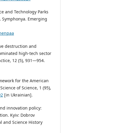
ience and Technology Parks
se. Symphonya. Emerging
linenpaa
tive destruction and
dominated high-tech sector
ctice, 12 (5), 931—954.
framework for the American
cience of Science, 1 (95),
92
[in Ukrainian].
and innovation policy:
ion. Kyiv: Dobrov
al and Science History