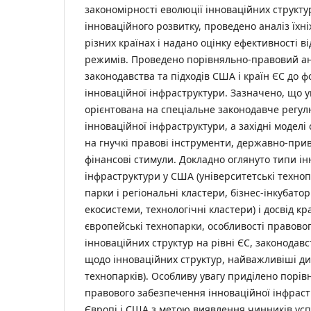
закономірності еволюції інноваційних структур
інноваційного розвитку, проведено аналіз їхн
різних країнах і надано оцінку ефективності в
режимів. Проведено порівняльно-правовий ан
законодавства та підходів США і країн ЄС до 
інноваційної інфраструктури. Зазначено, що 
орієнтована на спеціальне законодавче регу
інноваційної інфраструктури, а західні модел
на гнучкі правові інструменти, державно-при
фінансові стимули. Докладно оглянуто типи ін
інфраструктури у США (університетські техноп
парки і регіональні кластери, бізнес-інкубатор
екосистеми, технологічні кластери) і досвід кр
європейські технопарки, особливості правово
інноваційних структур на рівні ЄС, законодав
щодо інноваційних структур, найважливіші д
технопарків). Особливу увагу приділено порів
правового забезпечення інноваційної інфрастр
Європі і США з метою виявлення чинників ус