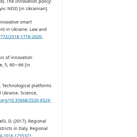
18). The Innovation policy:
iv: NISD [in Ukrainian].
innovative smart
ent in Ukraine. Law and
37772/2518-1718-2020-
is of innovation
ce, 5, 60—66 [in
). Technological platforms
d Ukraine. Science,
i.org/10.35668/2520-6524-
lli, D. (2017). Regional
tricts in Italy. Regional
04.2016.1255321