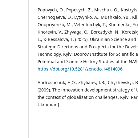
Popovych, O., Popovych, Z., Mischuk, O., Kostryts
Chernogaeva, O., Lytvynko, A., Mushkalo, Yu., Klim
Onopriyenko, M., Velenteichyk, Т., Khomenko, Yu
Khorevin, V., Zhyvaga, O., Borozdykh, N., Koretsky
L., & Bessalova, T. (2025). Ukrainian Science and
Strategic Directions and Prospects for the Deve
Technology. Kyiv: Dobrov Institute for Scientific
Potential and Science History Studies of the NAS
https://doi.org/10.5281/zenodo.14814096
Androshchuk, H.O., Zhyliaiev, I.B., Chyzhevskyi,
(2009). The innovation development strategy of
the context of globalization challenges. Kyiv: Pa
Ukrainian].