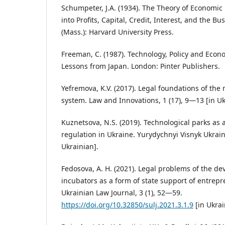
Schumpeter, J.A. (1934). The Theory of Economi
into Profits, Capital, Credit, Interest, and the 
(Mass.): Harvard University Press.
Freeman, C. (1987). Technology, Policy and Eco
Lessons from Japan. London: Pinter Publishers.
Yefremova, K.V. (2017). Legal foundations of the 
system. Law and Innovations, 1 (17), 9—13 [in Uk
Kuznetsova, N.S. (2019). Technological parks as a
regulation in Ukraine. Yurydychnyi Visnyk Ukrain
Ukrainian].
Fedosova, A. H. (2021). Legal problems of the d
incubators as a form of state support of entrep
Ukrainian Law Journal, 3 (1), 52—59.
https://doi.org/10.32850/sulj.2021.3.1.9
[in Ukrai