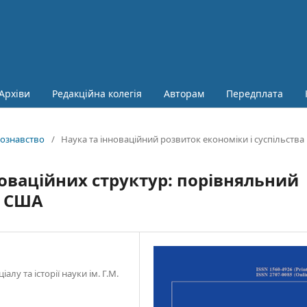
Архіви
Редакційна колегія
Авторам
Передплата
укознавство
/
Наука та інноваційний розвиток економіки і суспільства
оваційних структур: порівняльний
а США
лу та історії науки ім. Г.М.