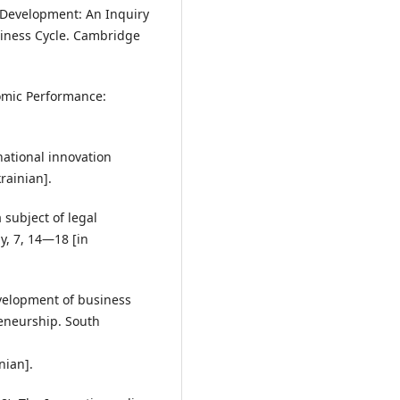
c Development: An Inquiry
Business Cycle. Cambridge
nomic Performance:
national innovation
rainian].
 subject of legal
y, 7, 14—18 [in
evelopment of business
reneurship. South
nian].