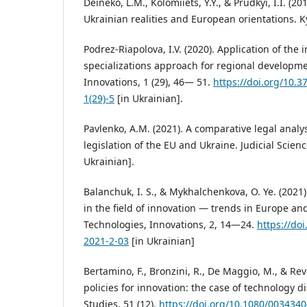
Deineko, L.M., Kolomiiets, Y.Y., & Prudkyi, I.I. (20
Ukrainian realities and European orientations. Ky
Podrez-Riapolova, I.V. (2020). Application of the 
specializations approach for regional developm
Innovations, 1 (29), 46— 51.
https://doi.org/10.
1(29)-5
[in Ukrainian].
Pavlenko, A.M. (2021). A comparative legal analys
legislation of the EU and Ukraine. Judicial Scien
Ukrainian].
Balanchuk, I. S., & Mykhalchenkova, O. Ye. (2021
in the field of innovation — trends in Europe an
Technologies, Innovations, 2, 14—24.
https://do
2021-2-03
[in Ukrainian]
Bertamino, F., Bronzini, R., De Maggio, M., & Reve
policies for innovation: the case of technology dis
Studies, 51 (12).
https://doi.org/10.1080/003434