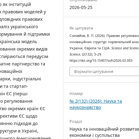
 як інституцій
2026-05-25
іх правових моделей у
ідповідних правових
аліз українського
Як цитувати
формування й підтримки
Соловйов, В. П. (2026). Правове регулюва
українська модель
інноваційних структур: порівняльний анал
України, Європи та США.
Science and Scienc
лювання окремих видів
Science
, (2(132), 3–29.
і спираються передусім
https://doi.org/10.15407/sofs2026.02.003
ватне партнерство та
новаційної
Формати цитування
арки, індустріальні
и та стартап-
аїн ЄС (перші
Номер
го регулювання
№ 2(132) (2026): Наука та
наукознавство
ство окремих країн ЄС
ирективи ЄС щодо
Розділ
нянню підходів до
Наука та інноваційний розвито
уктури в Україні,
економіки і суспільства
пішного функціонування