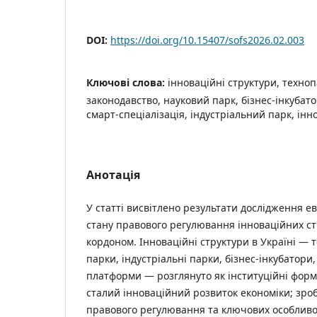
DOI:
https://doi.org/10.15407/sofs2026.02.003
Ключові слова:
інноваційні структури, техноп
законодавство, науковий парк, бізнес-інкубато
смарт-спеціалізація, індустріальний парк, інн
Анотація
У статті висвітлено результати дослідження ев
стану правового регулювання інноваційних стр
кордоном. Інноваційні структури в Україні — 
парки, індустріальні парки, бізнес-інкубатори,
платформи — розглянуто як інституційні форм
сталий інноваційний розвиток економіки; зроб
правового регулювання та ключових особливо