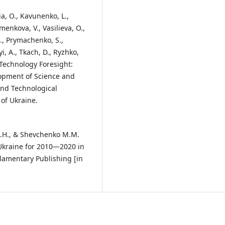
ia, O., Kavunenko, L.,
enkova, V., Vasilieva, O.,
., Prymachenko, S.,
i, A., Tkach, D., Ryzhko,
 Technology Foresight:
lopment of Science and
 and Technological
 of Ukraine.
 B.H., & Shevchenko M.M.
 Ukraine for 2010—2020 in
rlamentary Publishing [in