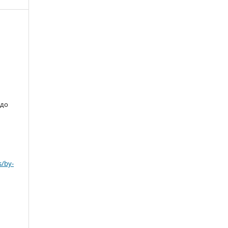
 до
s/by-