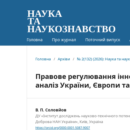
Головна
Про журнал
Поточний випуск
Головна
/
Архіви
/
№ 2(132) (2026): Наука та на
Правове регулювання інн
аналіз України, Європи т
В. П. Соловйов
ДУ «Інститут досліджень науково-технічного потенціа
Доброва НАН України», Київ, Україна
https://orcid.org/0000-0001-5087-9007