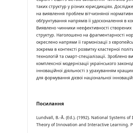
таких структур у різних юрисдикціях. Дослід
на виявлення проблем вітчизняної нормативно
обґрунтування напрямів її удосконалення в кон
Виявлено чинники неефективності створених в
структур. Наголошено на фрагментарності нор
окреслено напрями її гармонізації з європейс
зокрема в контексті розвитку кластерної полі
технологій та смарт-спеціалізації. Зроблено в
комплексної модернізації українського законод
інноваційної діяльності з урахуванням кращи
для формування дієвої національної інновацій
Посилання
Lundvall, B.-Å. (Ed.). (1992). National Systems o
Theory of Innovation and Interactive Learning. P