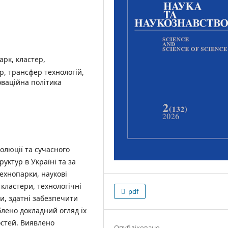
арк, кластер,
р, трансфер технологій,
оваційна політика
олюції та сучасного
уктур в Україні та за
технопарки, наукові
 кластери, технологічні
pdf
и, здатні забезпечити
лено докладний огляд їх
стей. Виявлено
Опубліковано