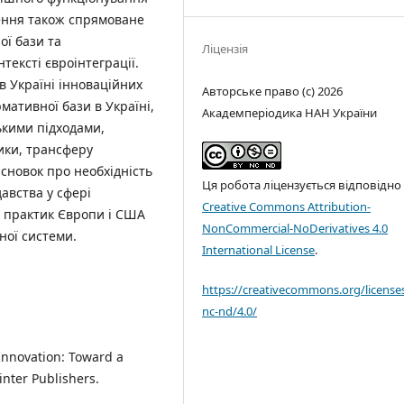
ження також спрямоване
ї бази та
Ліцензія
тексті євроінтеграції.
 Україні інноваційних
Авторське право (c) 2026
мативної бази в Україні,
Академперіодика НАН України
ькими підходами,
тики, трансферу
исновок про необхідність
Ця робота ліцензується відповідно
авства у сфері
Creative Commons Attribution-
х практик Європи і США
NonCommercial-NoDerivatives 4.0
ної системи.
International License
.
https://creativecommons.org/license
nc-nd/4.0/
f Innovation: Toward a
inter Publishers.