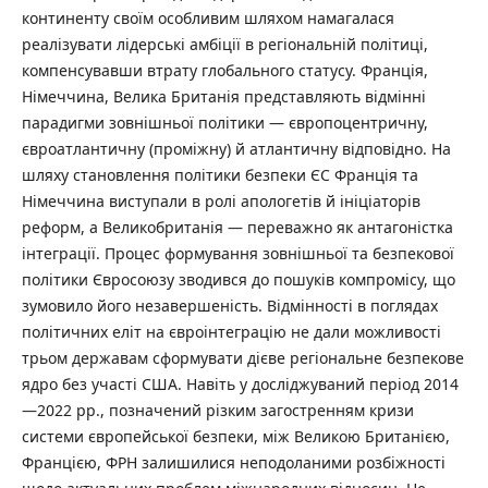
континенту своїм особливим шляхом намагалася
реалізувати лідерські амбіції в регіональній політиці,
компенсувавши втрату глобального статусу. Франція,
Німеччина, Велика Британія представляють відмінні
парадигми зовнішньої політики — європоцентричну,
євроатлантичну (проміжну) й атлантичну відповідно. На
шляху становлення політики безпеки ЄС Франція та
Німеччина виступали в ролі апологетів й ініціаторів
реформ, а Великобританія — переважно як антагоністка
інтеграції. Процес формування зовнішньої та безпекової
політики Євросоюзу зводився до пошуків компромісу, що
зумовило його незавершеність. Відмінності в поглядах
політичних еліт на євроінтеграцію не дали можливості
трьом державам сформувати дієве регіональне безпекове
ядро без участі США. Навіть у досліджуваний період 2014
—2022 рр., позначений різким загостренням кризи
системи європейської безпеки, між Великою Британією,
Францією, ФРН залишилися неподоланими розбіжності