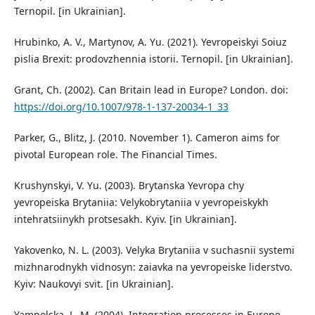
Ternopil. [in Ukrainian].
Hrubinko, A. V., Martynov, A. Yu. (2021). Yevropeiskyi Soiuz
pislia Brexit: prodovzhennia istorii. Ternopil. [in Ukrainian].
Grant, Ch. (2002). Can Britain lead in Europe? London. doi:
https://doi.org/10.1007/978-1-137-20034-1_33
Parker, G., Blitz, J. (2010. November 1). Cameron aims for
pivotal European role. The Financial Times.
Krushynskyi, V. Yu. (2003). Brytanska Yevropa chy
yevropeiska Brytaniia: Velykobrytaniia v yevropeiskykh
intehratsiinykh protsesakh. Kyiv. [in Ukrainian].
Yakovenko, N. L. (2003). Velyka Brytaniia v suchasnii systemi
mizhnarodnykh vidnosyn: zaiavka na yevropeiske liderstvo.
Kyiv: Naukovyi svit. [in Ukrainian].
Yampolska, L. M. (2004). Integration processes in Europe