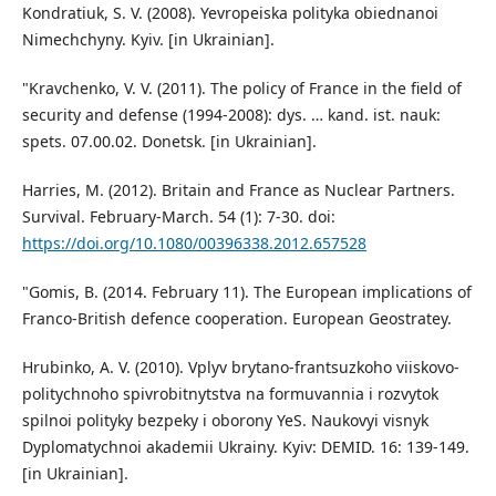
Kondratiuk, S. V. (2008). Yevropeiska polityka obiednanoi
Nimechchyny. Kyiv. [in Ukrainian].
"Kravchenko, V. V. (2011). The policy of France in the field of
security and defense (1994-2008): dys. … kand. ist. nauk:
spets. 07.00.02. Donetsk. [in Ukrainian].
Harries, M. (2012). Britain and France as Nuclear Partners.
Survival. February-March. 54 (1): 7-30. doi:
https://doi.org/10.1080/00396338.2012.657528
"Gomis, B. (2014. February 11). The European implications of
Franco-British defence cooperation. European Geostratey.
Hrubinko, A. V. (2010). Vplyv brytano-frantsuzkoho viiskovo-
politychnoho spivrobitnytstva na formuvannia i rozvytok
spilnoi polityky bezpeky i oborony YeS. Naukovyi visnyk
Dyplomatychnoi akademii Ukrainy. Kyiv: DEMID. 16: 139-149.
[in Ukrainian].