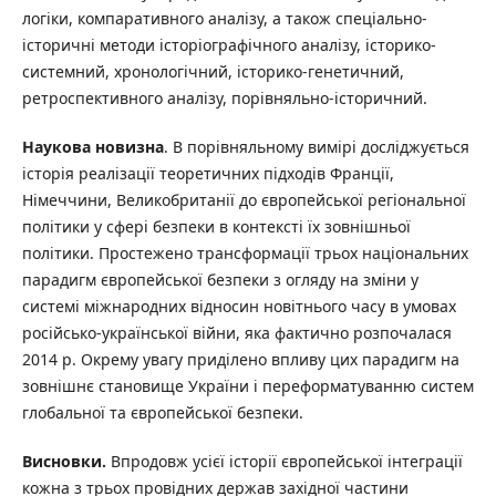
логіки, компаративного аналізу, а також спеціально-
історичні методи історіографічного аналізу, історико-
системний, хронологічний, історико-генетичний,
ретроспективного аналізу, порівняльно-історичний.
Наукова новизна
. В порівняльному вимірі досліджується
історія реалізації теоретичних підходів Франції,
Німеччини, Великобританії до європейської регіональної
політики у сфері безпеки в контексті їх зовнішньої
політики. Простежено трансформації трьох національних
парадигм європейської безпеки з огляду на зміни у
системі міжнародних відносин новітнього часу в умовах
російсько-української війни, яка фактично розпочалася
2014 р. Окрему увагу приділено впливу цих парадигм на
зовнішнє становище України і переформатуванню систем
глобальної та європейської безпеки.
Висновки.
Впродовж усієї історії європейської інтеграції
кожна з трьох провідних держав західної частини