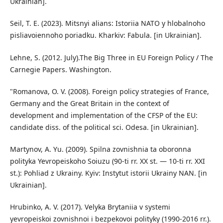
Ukrainian].
Seil, T. E. (2023). Mitsnyi alians: Istoriia NATO y hlobalnoho
pisliavoiennoho poriadku. Kharkiv: Fabula. [in Ukrainian].
Lehne, S. (2012. July).The Big Three in EU Foreign Policy / The
Carnegie Papers. Washington.
"Romanova, O. V. (2008). Foreign policy strategies of France,
Germany and the Great Britain in the context of
development and implementation of the CFSP of the EU:
candidate diss. of the political sci. Odesa. [in Ukrainian].
Martynov, A. Yu. (2009). Spilna zovnishnia ta oboronna
polityka Yevropeiskoho Soiuzu (90-ti rr. XX st. — 10-ti rr. XXI
st.): Pohliad z Ukrainy. Kyiv: Instytut istorii Ukrainy NAN. [in
Ukrainian].
Hrubinko, A. V. (2017). Velyka Brytaniia v systemi
yevropeiskoi zovnishnoi i bezpekovoi polityky (1990-2016 rr.).