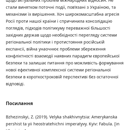
щодо актуальних проблем міжнародних відносин. Не
стали винятком поточні події, пов’язані з Україною, та
механізми їх вирішення. Хоч широкомасштабна агресія
Росії проти нашої країни і спричинила консолідацію
поглядів, підходів політикуму переважної більшості
західних держав щодо необхідності перегляду системи
регіональної політики і протистояння російській
експансії, війна унаочнює проблеми збереження
конфліктності взаємодії наявних парадигм європейської
безпеки та залишає питання про можливість формування
нової ефективної комплексної системи регіональної
безпеки в короткостроковій перспективі без остаточної
відповіді.
Посилання
Bzhezinskyi, Z. (2019). Velyka shakhivnytsia: Amerykanska
pershist ta yii heostratehichni imperatyvy. Kyiv: Fabula. [in