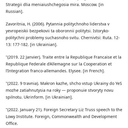
Strategii dlia meniaiushchegosia mira. Moscow. [in
Russian].
Zavoritnia, H. (2006). Pytannia politychnoho liderstva v
yevropeiskii bezpekovii ta oboronnii politytsi. Istoryko-
politychni problemy suchasnoho svitu. Chernivtsi: Ruta. 12-
13: 177-182. [in Ukrainian].
"(2019. 22 Janvier). Traite entre la Republique Francaise et la
Republique Federale d’Allemagne sur la Cooperation et
l’Integration franco-allemandes. Elysee. [in French].
"(2022. 9 travnia). Makron kazhe, shcho vstup Ukrainy do YeS
mozhe zatiahnutysia na roky — proponuie stvoryty novu
spilnotu. Ukrinform. [in Ukrainian].
"(2022. January 21). Foreign Secretary Liz Truss speech to the
Lowy Institute. Foreign, Commonwealth and Development
Office.