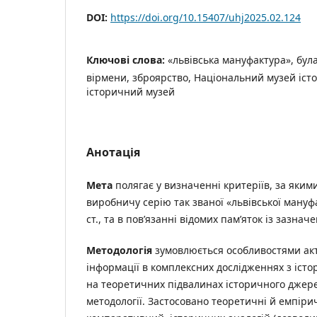
DOI:
https://doi.org/10.15407/uhj2025.02.124
Ключові слова:
«львівська мануфактура», була
вірмени, зброярство, Національний музей істо
історичний музей
Анотація
Мета
полягає у визначенні критеріїв, за яки
виробничу серію так званої «львівської мануф
ст., та в пов’язанні відомих пам’яток із зазна
Методологія
зумовлюється особливостями акт
інформації в комплексних дослідженнях з істор
на теоретичних підвалинах історичного джере
методології. Застосовано теоретичні й емпірич