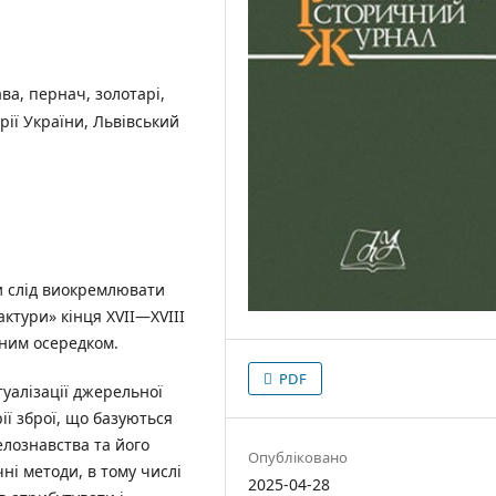
ва, пернач, золотарі,
рії України, Львівський
ми слід виокремлювати
актури» кінця XVII—XVIII
ченим осередком.
PDF
уалізації джерельної
ії зброї, що базуються
лознавства та його
Опубліковано
ні методи, в тому числі
2025-04-28