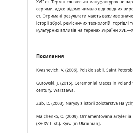
XVII ст. Термін «львівська мануфактура» не в
серіями, адже відомо чимало відповідних виро
ст. Отримані результати мають важливе знач
історії зброї, ремісничих технологій, торгівл
культурних впливів на теренах України XVII—XV
Посилання
Kvasnevich, V. (2006). Polskie sabli. Saint Petersb
Gutowski, J. (2015). Ceremonial Maces in Poland 
century. Warszawa.
Zub, D. (2003). Narysy z istorii zolotarstva Halychy
Malchenko, O. (2009). Ornamentovana artyleriia 
(XV-XVIII st.). Kyiv. [in Ukrainian].