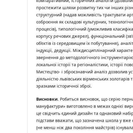
компаративний, історичних аналогій (дозволи
простежити шляхи розвитку тих чи інших різно
структурний (надав можливість трактувати ар
озброєння як складові культурних, технологіч
процесів), типологічний (уможливив класифік
корпусу речових джерел), функціональний (зв
об’єктів із середовищем їх побутування), анал
індукції, дедукції. Міждисциплінарний харак
звернення до методологічного інструментарію 
локальної історії та регіоналістики, історії пов
Мистецтво- і зброєзнавчий аналіз дозволив ус
діяльністю львівських вірменських золотарів 
зразками історичної зброї.
Висновки
. Робиться висновок, що серію перна
мануфактури» виготовлено в межах однієї вир
це свідчить єдиний дизайн та однаковий набір
підстави вважати, що зазначена школа у вже
(не менш ніж два покоління майстрів) існувал