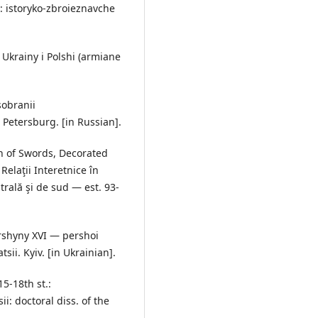
t.: istoryko-zbroieznavche
y Ukrainy i Polshi (armiane
sobranii
Petersburg. [in Russian].
gin of Swords, Decorated
Relaţii Interetnice în
trală şi de sud — est. 93-
arshyny XVI — pershoi
tsii. Kyiv. [in Ukrainian].
15-18th st.:
i: doctoral diss. of the