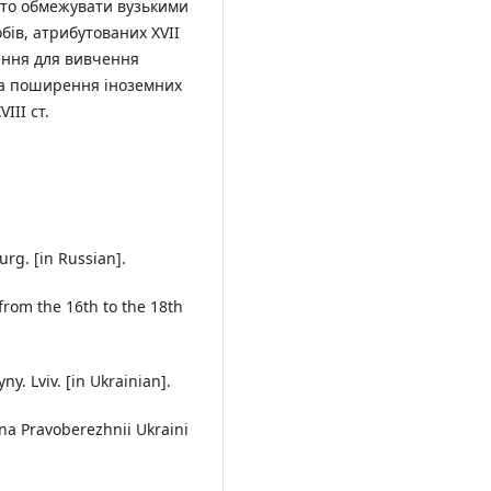
арто обмежувати вузькими
бів, атрибутованих XVII
ення для вивчення
і та поширення іноземних
ІII ст.
urg. [in Russian].
from the 16th to the 18th
ny. Lviv. [in Ukrainian].
na Pravoberezhnii Ukraini