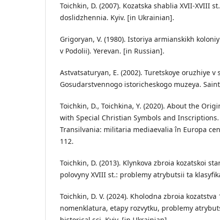
Toichkin, D. (2007). Kozatska shablia XVII-XVIII s
doslidzhennia. Kyiv. [in Ukrainian].
Grigoryan, V. (1980). Istoriya armianskikh koloni
v Podolii). Yerevan. [in Russian].
Astvatsaturyan, E. (2002). Turetskoye oruzhiye v 
Gosudarstvennogo istoricheskogo muzeya. Saint 
Toichkin, D., Toichkina, Y. (2020). About the Ori
with Special Christian Symbols and Inscriptions. 
Transilvania: militaria mediaevalia în Europa cen
112.
Toichkin, D. (2013). Klynkova zbroia kozatskoi st
polovyny XVIII st.: problemy atrybutsii ta klasyfika
Toichkin, D. V. (2024). Kholodna zbroia kozatstva 
nomenklatura, etapy rozvytku, problemy atrybutsi
historical sci. Kyiv. [in Ukrainian].