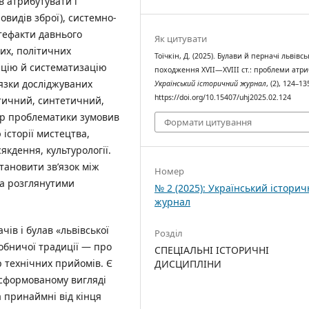
в атрибутувати і
видів зброї), системно-
тефакти давнього
Як цитувати
них, політичних
Тоїчкін, Д. (2025). Булави й перначі львівс
ацію й систематизацію
походження XVII—XVIII ст.: проблеми атриб
’язки досліджуваних
Український історичний журнал
, (2), 124–13
https://doi.org/10.15407/uhj2025.02.124
ітичний, синтетичний,
тер проблематики зумовив
Формати цитування
історії мистецтва,
сякдення, культурології.
тановити зв’язок між
Номер
та розглянутими
№ 2 (2025): Український істори
журнал
чів і булав «львівської
Розділ
обничої традиції — про
СПЕЦІАЛЬНІ ІСТОРИЧНІ
 технічних прийомів. Є
ДИСЦИПЛІНИ
 сформованому вигляді
а принаймні від кінця