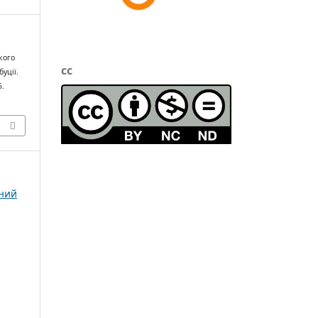
ького
cc
уції.
5.
чний