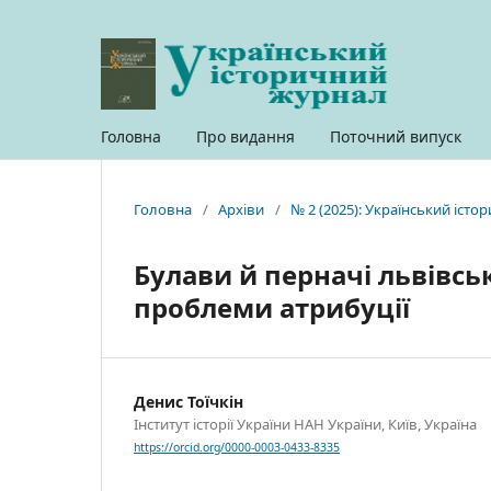
Головна
Про видання
Поточний випуск
Головна
/
Архіви
/
№ 2 (2025): Український іст
Булави й перначі львівсь
проблеми атрибуції
Денис Тоїчкін
Інститут історії України НАН України, Київ, Україна
https://orcid.org/0000-0003-0433-8335