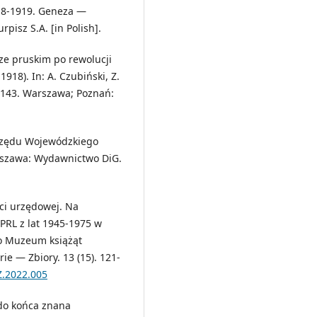
918-1919. Geneza —
isz S.A. [in Polish].
rze pruskim po rewolucji
18). In: A. Czubiński, Z.
6-143. Warszawa; Poznań:
Urzędu Wojewódzkiego
rszawa: Wydawnictwo DiG.
ęci urzędowej. Na
 PRL z lat 1945-1975 w
o Muzeum książąt
e — Zbiory. 13 (15). 121-
Z.2022.005
e do końca znana