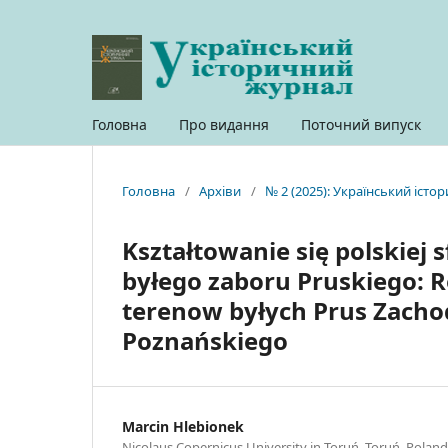
Головна
Про видання
Поточний випуск
Головна
/
Архіви
/
№ 2 (2025): Український іст
Kształtowanie się polskiej 
byłego zaboru Pruskiego: 
terenow byłych Prus Zachod
Poznańskiego
Marcin Hlebionek
Nicolaus Copernicus University in Toruń, Toruń, Poland