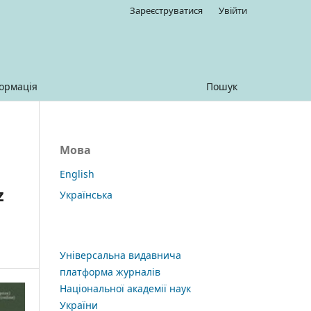
Зареєструватися
Увійти
ормація
Пошук
Мова
English
z
Українська
Універсальна видавнича
платформа журналів
Національної академії наук
України