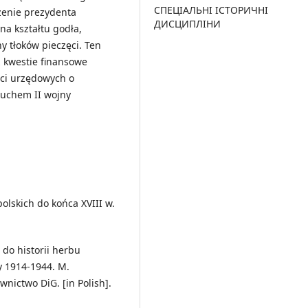
СПЕЦІАЛЬНІ ІСТОРИЧНІ
zenie prezydenta
ДИСЦИПЛІНИ
a kształtu godła,
 tłoków pieczęci. Ten
z kwestie finansowe
ęci urzędowych o
ybuchem II wojny
olskich do końca XVIII w.
 do historii herbu
ły 1914-1944. M.
nictwo DiG. [in Polish].