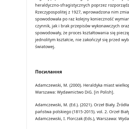
heraldyczno-sfragistycznych poprzez rozporząd
Rzeczypospolitej z 1927, wprowadzona nim zmian
spowodowała po raz kolejny konieczność wymiany
czynnik, jak i brak przepisów wykonawczych ora
spowodowały, że proces kształtowania się piecz
jednolitym kształcie, nie zakończył się przed w
światowej.
Посилання
Adamczewski, M. (2000). Heraldyka miast wielkop
Warszawa: Wydawnictwo DiG. [in Polish].
Adamczewski, M. (Ed.). (2021). Orzeł Biały. Źródła
państwa polskiego (1815-2015). vol. 2. Orzeł Bia
Adamczewski, I. Florczak (Eds.), Warszawa: Wydaw