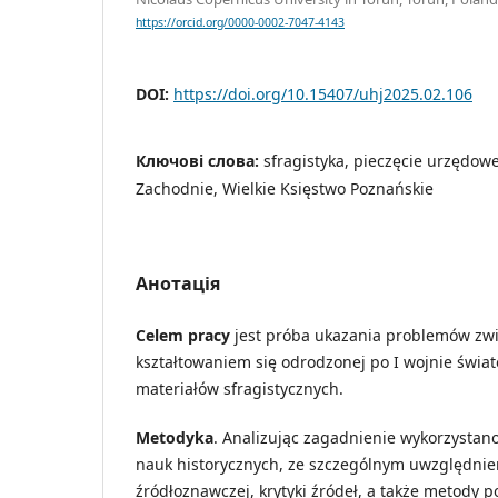
https://orcid.org/0000-0002-7047-4143
DOI:
https://doi.org/10.15407/uhj2025.02.106
Ключові слова:
sfragistyka, pieczęcie urzędowe
Zachodnie, Wielkie Księstwo Poznańskie
Анотація
Celem pracy
jest próba ukazania problemów zw
kształtowaniem się odrodzonej po I wojnie świa
materiałów sfragistycznych.
Metodyka
. Analizując zagadnienie wykorzystan
nauk historycznych, ze szczególnym uwzględni
źródłoznawczej, krytyki źródeł, a także metody