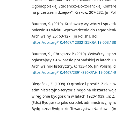
Ogólnopolskiej Studencko-Doktoranckiej Konfer
na przestrzeni dziejów”. Kraków. 207-232. [in Pol
Bauman, S. (2019). Krakowscy wytwórcy i sprzed
połowie XX wieku. Wprowadzenie do zagadnienia
Archiwalny. 25: 63-127. [in Polish]. doi:
https://doi.org/10.4467/12332135KRA.19.003.13
Bauman, S., Chrząszcz P. (2019). Wytwórcy i spr
ogłaszający się w prasie poznańskiej w latach 1
Archiwalno-Historyczny. 6: 133-166. [in Polish]. d
https://doi.org/10.4467/2391-890XPAH.19.008.14
Biegański, Z. (1998). O granice i prestiż. Z dzie
administracyjno-terytorialnego na obszarze wo
w regionie bydgoskim w latach 1920-1939. In: Z. 
(Eds.) Bydgoszcz jako ośrodek administracyjny n
Bydgoszcz: Bydgoskie Towarzystwo Naukowe. [in 