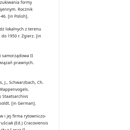
oszukiwania formy
ojennym. Rocznik
6. [in Polish].
dz lokalnych z terenu
 do 1950 r. Zgierz. [in
 i samorządowa II
związań prawnych.
s, J., Schwarzbach, Ch.
s Wappenvogels.
 Staatsarchivs
boldt. [in German].
 i jej firma rytowniczo-
uściak (Ed.) Cracoviensis
ły z I oraz II