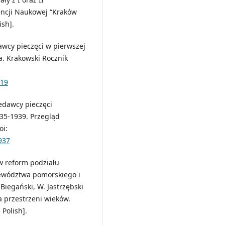
encji Naukowej “Kraków
ish].
awcy pieczęci w pierwszej
. Krakowski Rocznik
819
zedawcy pieczęci
835-1939. Przegląd
oi:
937
jów reform podziału
jewództwa pomorskiego i
Biegański, W. Jastrzębski
a przestrzeni wieków.
Polish].