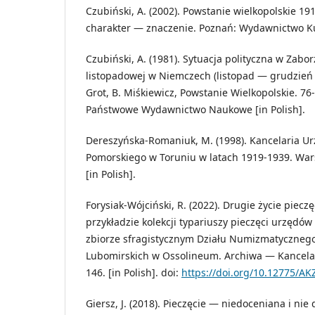
Czubiński, A. (2002). Powstanie wielkopolskie 1
charakter — znaczenie. Poznań: Wydawnictwo Kurp
Czubiński, A. (1981). Sytuacja polityczna w Zabo
listopadowej w Niemczech (listopad — grudzień 19
Grot, B. Miśkiewicz, Powstanie Wielkopolskie. 7
Państwowe Wydawnictwo Naukowe [in Polish].
Dereszyńska-Romaniuk, M. (1998). Kancelaria 
Pomorskiego w Toruniu w latach 1919-1939. Wa
[in Polish].
Forysiak-Wójciński, R. (2022). Drugie życie piecz
przykładzie kolekcji typariuszy pieczęci urzędów
zbiorze sfragistycznym Działu Numizmatyczneg
Lubomirskich w Ossolineum. Archiwa — Kancelari
146. [in Polish]. doi:
https://doi.org/10.12775/AK
Giersz, J. (2018). Pieczęcie — niedoceniana i ni