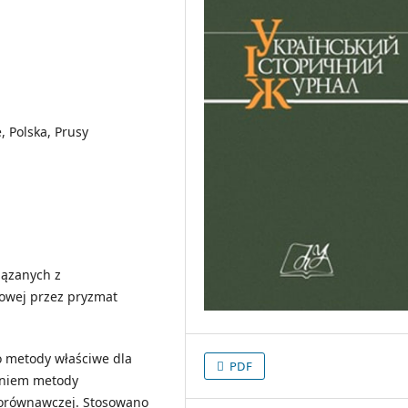
, Polska, Prusy
iązanych z
towej przez pryzmat
o metody właściwe dla
PDF
eniem metody
 porównawczej. Stosowano