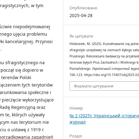
ragistycznych, w tym
Опубліковано
2025-04-28
łaściwie niepodejmowanej
cznego ujęcia problemu
Як цитувати
yki kancelaryjnej. Przynosi
Hlebionek, M. (2025). Kształtowanie się polsk
.
sfragistyki urzędowej na ziemiach byłego zab
Pruskiego: Rekonesans badawczy na przykład
u sfragistycznego na
terenow byłych Prus Zachodnich i Wielkiego k
Poznańskiego.
Український історичний журн
zpoczął się dopiero w
106–123. https://doi.org/10.15407/uhj2025.0
 terenów Polski
ączeniem tych terytoriów
Формати цитування
arunkowania społeczne i
 pieczęcie wykorzystujące
 Radę Regencyjną oraz
Номер
ym te, których używały
№ 2 (2025): Український істори
журнал
ącym nas terytorium nie
ciu o ustawę z 1919 r.
Розділ
uporządkowania zagadnień