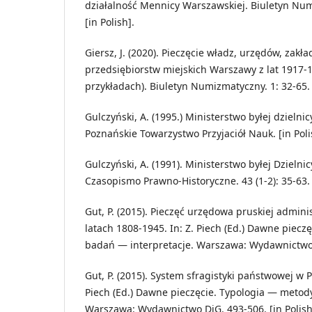
działalność Mennicy Warszawskiej. Biuletyn Num
[in Polish].
Giersz, J. (2020). Pieczęcie władz, urzędów, zakład
przedsiębiorstw miejskich Warszawy z lat 1917-
przykładach). Biuletyn Numizmatyczny. 1: 32-65. [
Gulczyński, A. (1995.) Ministerstwo byłej dzielnic
Poznańskie Towarzystwo Przyjaciół Nauk. [in Poli
Gulczyński, A. (1991). Ministerstwo byłej Dzielnic
Czasopismo Prawno-Historyczne. 43 (1-2): 35-63. [
Gut, P. (2015). Pieczęć urzędowa pruskiej admini
latach 1808-1945. In: Z. Piech (Ed.) Dawne piec
badań — interpretacje. Warszawa: Wydawnictwo D
Gut, P. (2015). System sfragistyki państwowej w P
Piech (Ed.) Dawne pieczęcie. Typologia — metod
Warszawa: Wydawnictwo DiG. 493-506. [in Polish