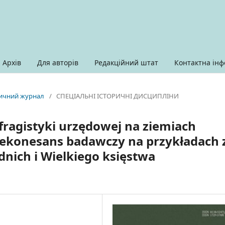
Архів
Для авторів
Редакційний штат
Контактна інф
оричний журнал
/
СПЕЦІАЛЬНІ ІСТОРИЧНІ ДИСЦИПЛІНИ
sfragistyki urzędowej na ziemiach
Rekonesans badawczy na przykładach 
nich i Wielkiego księstwa