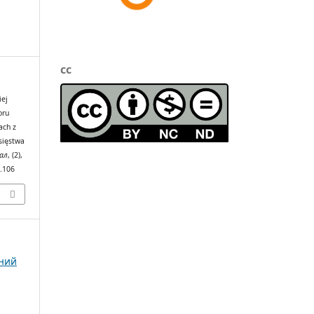
cc
iej
oru
ach z
sięstwa
ал
, (2),
2.106
чний