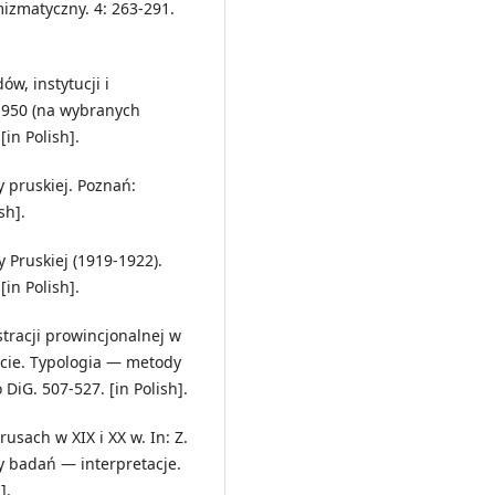
izmatyczny. 4: 263-291.
ów, instytucji i
1950 (na wybranych
in Polish].
y pruskiej. Poznań:
sh].
y Pruskiej (1919-1922).
in Polish].
stracji prowincjonalnej w
zęcie. Typologia — metody
iG. 507-527. [in Polish].
rusach w XIX i XX w. In: Z.
y badań — interpretacje.
].