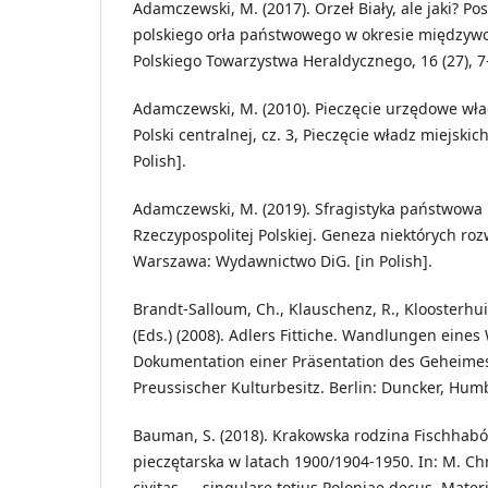
Adamczewski, M. (2017). Orzeł Biały, ale jaki? P
polskiego orła państwowego w okresie międzyw
Polskiego Towarzystwa Heraldycznego, 16 (27), 7-4
Adamczewski, M. (2010). Pieczęcie urzędowe wła
Polski centralnej, cz. 3, Pieczęcie władz miejskich
Polish].
Adamczewski, M. (2019). Sfragistyka państwowa
Rzeczypospolitej Polskiej. Geneza niektórych ro
Warszawa: Wydawnictwo DiG. [in Polish].
Brandt-Salloum, Ch., Klauschenz, R., Kloosterhui
(Eds.) (2008). Adlers Fittiche. Wandlungen eine
Dokumentation einer Präsentation des Geheimes
Preussischer Kulturbesitz. Berlin: Duncker, Hum
Bauman, S. (2018). Krakowska rodzina Fischhabów
pieczętarska w latach 1900/1904-1950. In: M. Chr
civitas — singulare totius Poloniae decus. Materia