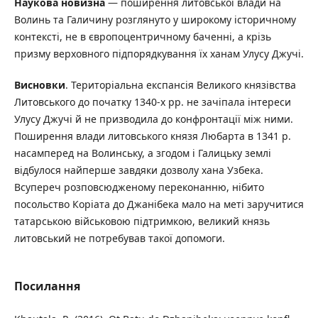
Наукова новизна
— поширення литовської влади на
Волинь та Галичину розглянуто у широкому історичному
контексті, не в європоцентричному баченні, а крізь
призму верховного підпорядкування їх ханам Улусу Джучі.
Висновки
. Територіальна експансія Великого князівства
Литовського до початку 1340-х рр. не зачіпала інтереси
Улусу Джучі й не призводила до конфронтації між ними.
Поширення влади литовського князя Любарта в 1341 р.
насамперед на Волинську, а згодом і Галицьку землі
відбулося найперше завдяки дозволу хана Узбека.
Всупереч розповсюдженому переконанню, нібито
посольство Коріата до Джанібека мало на меті заручитися
татарською військовою підтримкою, великий князь
литовський не потребував такої допомоги.
Посилання