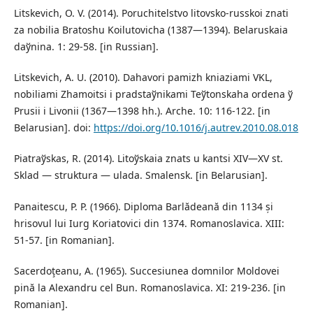
Litskevich, O. V. (2014). Poruchitelstvo litovsko-russkoi znati
za nobilia Bratoshu Koilutovicha (1387—1394). Belaruskaia
daўnina. 1: 29-58. [in Russian].
Litskevich, A. U. (2010). Dahavori pamizh kniaziami VKL,
nobiliami Zhamoitsi i pradstaўnikami Teўtonskaha ordena ў
Prusii i Livonii (1367—1398 hh.). Arche. 10: 116-122. [in
Belarusian]. doi:
https://doi.org/10.1016/j.autrev.2010.08.018
Piatraўskas, R. (2014). Litoўskaia znats u kantsi XIV—XV st.
Sklad — struktura — ulada. Smalensk. [in Belarusian].
Panaitescu, P. P. (1966). Diploma Barlădeană din 1134 și
hrisovul lui Iurg Koriatovici din 1374. Romanoslavica. XIII:
51-57. [in Romanian].
Sacerdoţeanu, A. (1965). Succesiunea domnilor Moldovei
pină la Alexandru cel Bun. Romanoslavica. XI: 219-236. [in
Romanian].