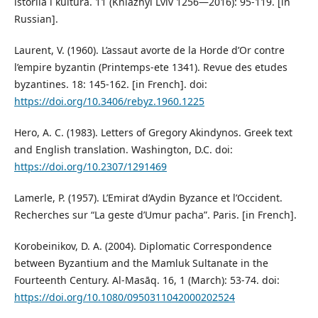
istoriia i kultura. 11 (Kniazhyi Lviv 1256—2016): 95-119. [in
Russian].
Laurent, V. (1960). L’assaut avorte de la Horde d’Or contre
l’empire byzantin (Printemps-ete 1341). Revue des etudes
byzantines. 18: 145-162. [in French]. doi:
https://doi.org/10.3406/rebyz.1960.1225
Hero, A. C. (1983). Letters of Gregory Akindynos. Greek text
and English translation. Washington, D.C. doi:
https://doi.org/10.2307/1291469
Lamerle, P. (1957). L’Emirat d’Aydin Byzance et l’Occident.
Recherches sur “La geste d’Umur pacha”. Paris. [in French].
Korobeinikov, D. A. (2004). Diplomatic Correspondence
between Byzantium and the Mamluk Sultanate in the
Fourteenth Century. Al-Masāq. 16, 1 (March): 53-74. doi:
https://doi.org/10.1080/0950311042000202524