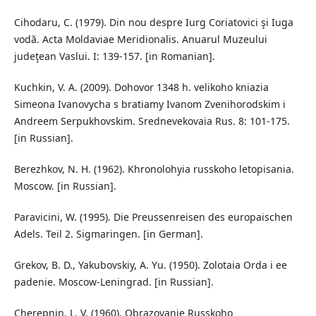
Cihodaru, C. (1979). Din nou despre Iurg Coriatovici şi Iuga
vodă. Acta Moldaviae Meridionalis. Anuarul Muzeului
judeţean Vaslui. I: 139-157. [in Romanian].
Kuchkin, V. A. (2009). Dohovor 1348 h. velikoho kniazia
Simeona Ivanovycha s bratiamy Ivanom Zvenihorodskim i
Andreem Serpukhovskim. Srednevekovaia Rus. 8: 101-175.
[in Russian].
Berezhkov, N. H. (1962). Khronolohyia russkoho letopisania.
Moscow. [in Russian].
Paravicini, W. (1995). Die Preussenreisen des europaischen
Adels. Teil 2. Sigmaringen. [in German].
Grekov, B. D., Yakubovskiy, A. Yu. (1950). Zolotaia Orda i ee
padenie. Moscow-Leningrad. [in Russian].
Cherepnin, L. V. (1960). Obrazovanie Russkoho