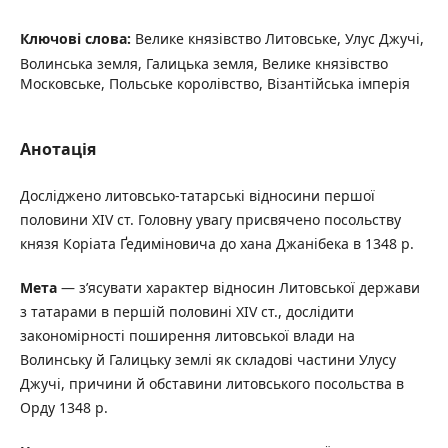
Ключові слова:
Велике князівство Литовське, Улус Джучі,
Волинська земля, Галицька земля, Велике князівство
Московське, Польське королівство, Візантійська імперія
Анотація
Досліджено литовсько-татарські відносини першої
половини XIV ст. Головну увагу присвячено посольству
князя Коріата Ґедиміновича до хана Джанібека в 1348 р.
Мета
— з’ясувати характер відносин Литовської держави
з татарами в першій половині XIV ст., дослідити
закономірності поширення литовської влади на
Волинську й Галицьку землі як складові частини Улусу
Джучі, причини й обставини литовського посольства в
Орду 1348 р.