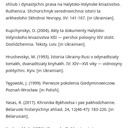
shliub i dynastychni prava na Halytsko-Volynske kniazivstvo.
Ruthenica. Shchorichnyk serednovichnoi istorii ta
arkheolohii Skhidnoi Yevropy. XV: 141-167. [in Ukrainian].
Kupchynskyi, O. (2004). Akty ta dokumenty Halytsko-
Volynskoho kniazivstva XIII — pershoi polovyny XIV stolit.
Doslidzhennia. Teksty. Lviv. [in Ukrainian].
Hrushevskyi, M. (1993). Istoriia Ukrainy-Rusi v odynadtsiaty
tomakh, dvanadtsiaty knyhakh. IV: XIV—XVI viky — vidnosyny
politychni. Kyiv. [in Ukrainian].
Tęgowski, J. (1999). Pierwsze pokolenia Giedyminowiczow.
Poznań-Wrocław. [in Polish].
Yasas, R. (2017). Khronika Bykhovtsa i yae pakhodzhanne.
Belaruski histaryichnyi ahliad. 24, 12(46-47): 183-220. [in
Belarusian].