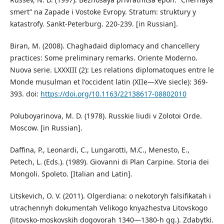
smert” na Zapade i Vostoke Evropy. Stratum: struktury y
katastrofy. Sankt-Peterburg. 220-239. [in Russian].
Biran, M. (2008). Chaghadaid diplomacy and chancellery
practices: Some preliminary remarks. Oriente Moderno.
Nuova serie. LXXXIII (2): Les relations diplomatoques entre le
Monde musulman et lʻoccident latin (XIIe—XVe siecle): 369-
393. doi:
https://doi.org/10.1163/22138617-08802010
Poluboyarinova, M. D. (1978). Russkie liudi v Zolotoi Orde.
Moscow. [in Russian].
Daffina, P., Leonardi, C., Lungarotti, M.C., Menesto, E.,
Petech, L. (Eds.). (1989). Giovanni di Plan Carpine. Storia dei
Mongoli. Spoleto. [Italian and Latin].
Litskevich, O. V. (2011). Olgerdiana: o nekotoryh falsifikatah i
utrachennyh dokumentah Velikogo knyazhestva Litovskogo
(litovsko-moskovskih dogovorah 1340—1380-h gg.). Zdabytki.