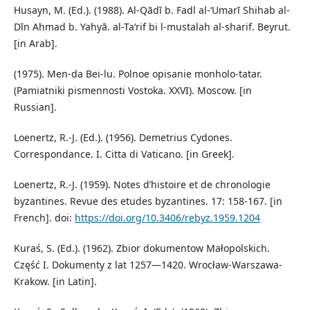
Husayn, M. (Ed.). (1988). Al-Qādī b. Fadl al-ʻUmarī Shihab al-
Dīn Ahmad b. Yahyā. al-Taʻrif bi l-mustalah al-sharif. Beyrut.
[in Arab].
(1975). Men-da Bei-lu. Polnoe opisanie monholo-tatar.
(Pamiatniki pismennosti Vostoka. XXVI). Moscow. [in
Russian].
Loenertz, R.-J. (Ed.). (1956). Demetrius Cydones.
Correspondance. I. Citta di Vaticano. [in Greek].
Loenertz, R.-J. (1959). Notes d’histoire et de chronologie
byzantines. Revue des etudes byzantines. 17: 158-167. [in
French]. doi:
https://doi.org/10.3406/rebyz.1959.1204
Kuraś, S. (Ed.). (1962). Zbior dokumentow Małopolskich.
Część I. Dokumenty z lat 1257—1420. Wrocław-Warszawa-
Krakow. [in Latin].