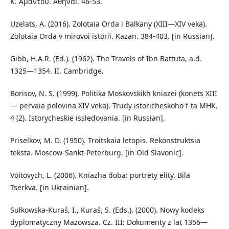
Κ. Αμάντου. Αθήναi. 46-53.
Uzelats, A. (2016). Zolotaia Orda i Balkany (XIII—XIV veka).
Zolotaia Orda v mirovoi istorii. Kazan. 384-403. [in Russian].
Gibb, H.A.R. (Ed.). (1962). The Travels of Ibn Battuta, a.d.
1325—1354. II. Cambridge.
Borisov, N. S. (1999). Politika Moskovskikh kniazei (konets XIII
— pervaia polovina XIV veka). Trudy istoricheskoho f-ta MHK.
4 (2). Istorycheskie issledovania. [in Russian].
Priselkov, M. D. (1950). Troitskaia letopis. Rekonstruktsia
teksta. Moscow-Sankt-Peterburg. [in Old Slavonic].
Voitovych, L. (2006). Kniazha doba: portrety elity. Bila
Tserkva. [in Ukrainian].
Sułkowska-Kuraś, I., Kuraś, S. (Eds.). (2000). Nowy kodeks
dyplomatyczny Mazowsza. Cz. III: Dokumenty z lat 1356—