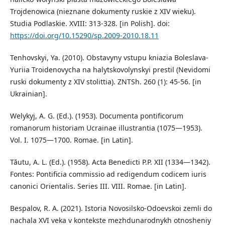
Trojdenowica (nieznane dokumenty ruskie z XIV wieku).
Studia Podlaskie. XVIII: 313-328. [in Polish]. doi:
https://doi.org/10.15290/sp.2009-2010.18.11
Tenhovskyi, Ya. (2010). Obstavyny vstupu kniazia Boleslava-
Yuriia Troidenovycha na halytskovolynskyi prestil (Nevidomi
ruski dokumenty z XIV stolittia). ZNTSh. 260 (1): 45-56. [in
Ukrainian].
Welykyj, A. G. (Ed.). (1953). Documenta pontificorum
romanorum historiam Ucrainae illustrantia (1075—1953).
Vol. I. 1075—1700. Romae. [in Latin].
Tăutu, A. L. (Ed.). (1958). Acta Benedicti P.P. XII (1334—1342).
Fontes: Pontificia commissio ad redigendum codicem iuris
canonici Orientalis. Series III. VIII. Romae. [in Latin].
Bespalov, R. A. (2021). Istoria Novosilsko-Odoevskoi zemli do
nachala XVI veka v kontekste mezhdunarodnykh otnosheniy