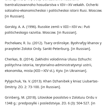
tsentralizovannoho hosudarstva v XIV—XV vekakh. Ocherki
sotsialno-ekonomicheskoi i politicheskoi istorii Rusi. Moscow.
[in Russian].
Gorskiy, A. A. (1996). Russkie zemli v XIII—XIV vv.: Puti
politicheskogo razvitia. Moscow. [in Russian].
Pochekaev, R. Iu. (2012). Tsary ordinskye. Byohrafyy khanov y
pravytelei Zolotoi Ordy. Sankt-Peterburg. [in Russian].
Cherkas, B. (2014). Zakhidni volodinnia Ulusu Dzhuchi:
politychna istoriia, terytorialno-administratyvnyi ustrii,
ekonomika, mista (XIII—XIV st.). Kyiv. [in Ukrainian].
Pylypchuk, Ya. V. (2013). Khan Dzhanibek y kniaz Liubartas-
Dmitriy. ZO. 2: 73-100. [in Russian].
Grinberg, M. (2018). Litovskoe posolstvo v Zolotuiu Ordu v
1348 g.: predposylki i posledstviya. ZO. 6 (3): 504-527. [in