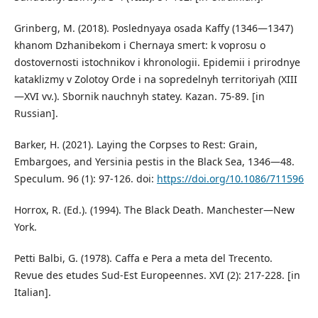
Grinberg, M. (2018). Poslednyaya osada Kaffy (1346—1347)
khanom Dzhanibekom i Chernaya smert: k voprosu o
dostovernosti istochnikov i khronologii. Epidemii i prirodnye
kataklizmy v Zolotoy Orde i na sopredelnyh territoriyah (XIII
—XVI vv.). Sbornik nauchnyh statey. Kazan. 75-89. [in
Russian].
Barker, H. (2021). Laying the Corpses to Rest: Grain,
Embargoes, and Yersinia pestis in the Black Sea, 1346—48.
Speculum. 96 (1): 97-126. doi:
https://doi.org/10.1086/711596
Horrox, R. (Ed.). (1994). The Black Death. Manchester—New
York.
Petti Balbi, G. (1978). Caffa e Pera a meta del Trecento.
Revue des etudes Sud-Est Europeennes. XVI (2): 217-228. [in
Italian].