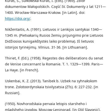
Kuraś, S., Sułkowska-Kuraś, I. (Eds). (1969). Zbior
dokumentow Małopolskich. Część IV. Dokumenty z lat 1211—
1400. Wrocław-Warszawa-Krakow. [in Latin]. doi:
https://doi.org/
.
Nikžentaitis, A. (1991). Lietuvos ir Lenkijos santykiai 1340—
1345 m. (Pietvakarių Rusios žemių prijungimo prie Lietuvos
Didžiosios kunigaikštystės laiko problema). Iš lietuvos
istorijos tyrinėjimų. Vilnius. 31-36. [in Lithuanian].
Thiriet, F. (Ed.). (1958). Regestes des deliberations du senat
de Venise concernant la Romanie. T. 1. 1329—1399. Paris—
La Haye. [in French].
Uskenbai, K. Z. (2013). Tanibek b. Uzbek na syhnakskom
trone. Zolotoordynskaia tsivilyzatsia (ZTs). 6: 227-232. [in
Russian].
(1950). Novhorodskaia pervaia letopis starsheho i
mladsheho izvodov. Moscow-Leningrad. [in Old Slavonic].