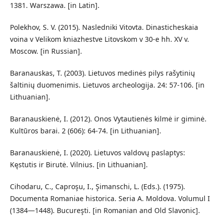
1381. Warszawa. [in Latin].
Polekhov, S. V. (2015). Nasledniki Vitovta. Dinasticheskaia
voina v Velikom kniazhestve Litovskom v 30-e hh. XV v.
Moscow. [in Russian].
Baranauskas, T. (2003). Lietuvos medinės pilys rašytinių
šaltinių duomenimis. Lietuvos archeologija. 24: 57-106. [in
Lithuanian].
Baranauskienė, I. (2012). Onos Vytautienės kilmė ir giminė.
Kultūros barai. 2 (606): 64-74. [in Lithuanian].
Baranauskienė, I. (2020). Lietuvos valdovų paslaptys:
Kęstutis ir Birutė. Vilnius. [in Lithuanian].
Cihodaru, C., Caproşu, I., Şimanschi, L. (Eds.). (1975).
Documenta Romaniae historica. Seria A. Moldova. Volumul I
(1384—1448). Bucureşti. [in Romanian and Old Slavonic].