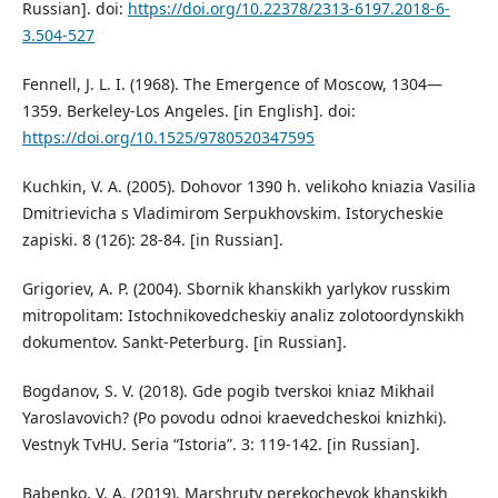
Russian]. doi:
https://doi.org/10.22378/2313-6197.2018-6-
3.504-527
Fennell, J. L. I. (1968). The Emergence of Moscow, 1304—
1359. Berkeley-Los Angeles. [in English]. doi:
https://doi.org/10.1525/9780520347595
Kuchkin, V. A. (2005). Dohovor 1390 h. velikoho kniazia Vasilia
Dmitrievicha s Vladimirom Serpukhovskim. Istorycheskie
zapiski. 8 (126): 28-84. [in Russian].
Grigoriev, A. P. (2004). Sbornik khanskikh yarlykov russkim
mitropolitam: Istochnikovedcheskiy analiz zolotoordynskikh
dokumentov. Sankt-Peterburg. [in Russian].
Bogdanov, S. V. (2018). Gde pogib tverskoi kniaz Mikhail
Yaroslavovich? (Po povodu odnoi kraevedcheskoi knizhki).
Vestnyk TvHU. Seria “Istoria”. 3: 119-142. [in Russian].
Babenko, V. A. (2019). Marshruty perekochevok khanskikh