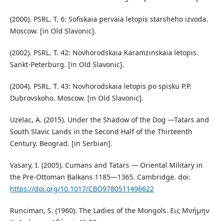
(2000). PSRL. T. 6: Sofiskaia pervaia letopis starsheho izvoda.
Moscow. [in Old Slavonic].
(2002). PSRL. T. 42: Novhorodskaia Karamzinskaia letopis.
Sankt-Peterburg. [in Old Slavonic].
(2004). PSRL. T. 43: Novhorodskaia letopis po spisku P.P.
Dubrovskoho. Moscow. [in Old Slavonic].
Uzelac, A. (2015). Under the Shadow of the Dog —Tatars and
South Slavic Lands in the Second Half of the Thirteenth
Century. Beograd. [in Serbian].
Vasary, I. (2005). Cumans and Tatars — Oriental Military in
the Pre-Ottoman Balkans 1185—1365. Cambridge. doi:
https://doi.org/10.1017/CBO9780511496622
Runciman, S. (1960). The Ladies of the Mongols. Εις Μνήμην