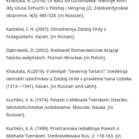
Khautala, R. (2016). Ot Batu do Dzhanibeka: voennye konfl
ikty Ulusa Dzhuchi s Polshej i Vengriej (2). Zolotoordynskoe
obozrenie. 4(3): 485-528. [in Russian].
Kamalov, I. H. (2007). Otnoshenija Zolotoj Ordy s
hulaguidami. Kazan. [in Rissian].
Dąbrowski, D. (2002). Rodowod Romanowiczow kziążąt
halicko-wołyńskich. Poznań-Wrocław. [in Polish].
Khautala, R.(2019). V zemljah “Severnoj Tartarii”: Svedenija
latinskih istochnikov o Zolotoj Orde v pravlenie hana Uzbeka
(1313—1341). Kazan. [in Russian and Latin].
Kuchkin, V. A. (1974). Povesti o Mikhaile Tverskom: Istoriko-
tekstolohicheskoe issledovanie. Moscow: Nauka. [in
Russian].
Kuchkin, V. A. (1999). Prostrannaia redaktsiya Povesti o
Mikhaile Tverskom. Srednevekovaia Rus. 2: 118-163. [in