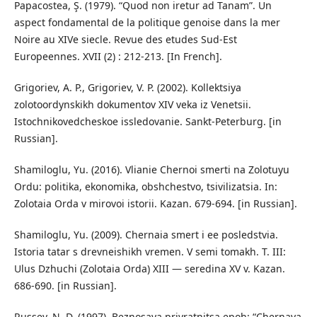
Papacostea, Ş. (1979). “Quod non iretur ad Tanam”. Un
aspect fondamental de la politique genoise dans la mer
Noire au XIVe siecle. Revue des etudes Sud-Est
Europeennes. XVII (2) : 212-213. [In French].
Grigoriev, A. P., Grigoriev, V. P. (2002). Kollektsiya
zolotoordynskikh dokumentov XIV veka iz Venetsii.
Istochnikovedcheskoe issledovanie. Sankt-Peterburg. [in
Russian].
Shamiloglu, Yu. (2016). Vlianie Chernoi smerti na Zolotuyu
Ordu: politika, ekonomika, obshchestvo, tsivilizatsia. In:
Zolotaia Orda v mirovoi istorii. Kazan. 679-694. [in Russian].
Shamiloglu, Yu. (2009). Chernaia smert i ee posledstvia.
Istoria tatar s drevneishikh vremen. V semi tomakh. T. III:
Ulus Dzhuchi (Zolotaia Orda) XIII — seredina XV v. Kazan.
686-690. [in Russian].
Russev, N. D. (1997). Beznosaya privratnitsa epoh: “Chernaya