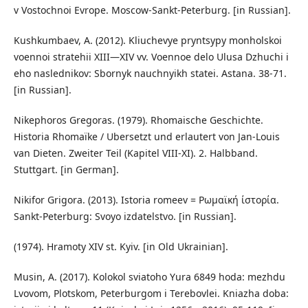
v Vostochnoi Evrope. Moscow-Sankt-Peterburg. [in Russian].
Kushkumbaev, A. (2012). Kliuchevye pryntsypy monholskoi
voennoi stratehii XIII—XIV vv. Voennoe delo Ulusa Dzhuchi i
eho naslednikov: Sbornyk nauchnyikh statei. Astana. 38-71.
[in Russian].
Nikephoros Gregoras. (1979). Rhomaische Geschichte.
Historia Rhomaїke / Ubersetzt und erlautert von Jan-Louis
van Dieten. Zweiter Teil (Kapitel VIII-XI). 2. Halbband.
Stuttgart. [in German].
Nikifor Grigora. (2013). Istoria romeev = Ρωμαϊκή ίστορία.
Sankt-Peterburg: Svoyo izdatelstvo. [in Russian].
(1974). Hramoty XIV st. Kyiv. [in Old Ukrainian].
Musin, A. (2017). Kolokol sviatoho Yura 6849 hoda: mezhdu
Lvovom, Plotskom, Peterburgom i Terebovlei. Kniazha doba: