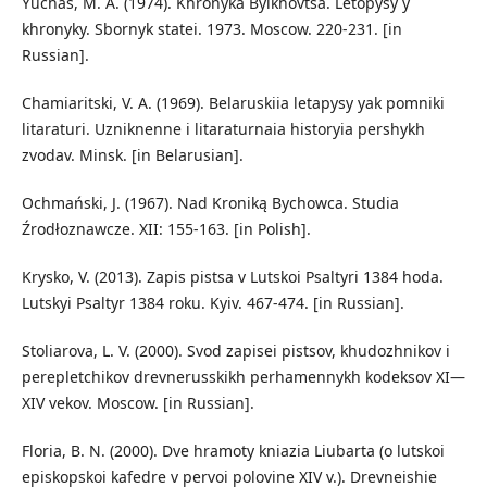
Yuchas, M. A. (1974). Khronyka Byikhovtsa. Letopysy y
khronyky. Sbornyk statei. 1973. Moscow. 220-231. [in
Russian].
Chamiaritski, V. A. (1969). Belaruskiia letapysy yak pomniki
litaraturi. Uzniknenne i litaraturnaia historyia pershykh
zvodav. Minsk. [in Belarusian].
Ochmański, J. (1967). Nad Kroniką Bychowca. Studia
Źrodłoznawcze. XII: 155-163. [in Polish].
Krysko, V. (2013). Zapis pistsa v Lutskoi Psaltyri 1384 hoda.
Lutskyi Psaltyr 1384 roku. Kyiv. 467-474. [in Russian].
Stoliarova, L. V. (2000). Svod zapisei pistsov, khudozhnikov i
perepletchikov drevnerusskikh perhamennykh kodeksov XI—
XIV vekov. Moscow. [in Russian].
Floria, B. N. (2000). Dve hramoty kniazia Liubarta (o lutskoi
episkopskoi kafedre v pervoi polovine XIV v.). Drevneishie