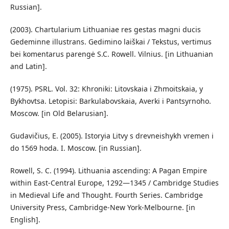
Russian].
(2003). Chartularium Lithuaniae res gestas magni ducis
Gedeminne illustrans. Gedimino laiškai / Tekstus, vertimus
bei komentarus parengė S.C. Rowell. Vilnius. [in Lithuanian
and Latin].
(1975). PSRL. Vol. 32: Khroniki: Litovskaia i Zhmoitskaia, y
Bykhovtsa. Letopisi: Barkulabovskaia, Averki i Pantsyrnoho.
Moscow. [in Old Belarusian].
Gudavičius, E. (2005). Istoryia Litvy s drevneishykh vremen i
do 1569 hoda. I. Moscow. [in Russian].
Rowell, S. C. (1994). Lithuania ascending: A Pagan Empire
within East-Central Europe, 1292—1345 / Cambridge Studies
in Medieval Life and Thought. Fourth Series. Cambridge
University Press, Cambridge-New York-Melbourne. [in
English].