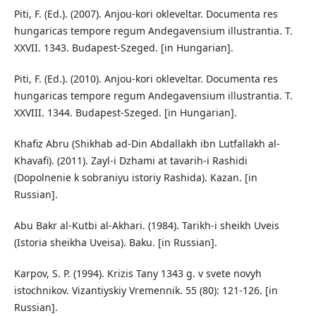
Piti, F. (Ed.). (2007). Anjou-kori okleveltar. Documenta res
hungaricas tempore regum Andegavensium illustrantia. T.
XXVII. 1343. Budapest-Szeged. [in Hungarian].
Piti, F. (Ed.). (2010). Anjou-kori okleveltar. Documenta res
hungaricas tempore regum Andegavensium illustrantia. T.
XXVIII. 1344. Budapest-Szeged. [in Hungarian].
Khafiz Abru (Shikhab ad-Din Abdallakh ibn Lutfallakh al-
Khavafi). (2011). Zayl-i Dzhami at tavarih-i Rashidi
(Dopolnenie k sobraniyu istoriy Rashida). Kazan. [in
Russian].
Abu Bakr al-Kutbi al-Akhari. (1984). Tarikh-i sheikh Uveis
(Istoria sheikha Uveisa). Baku. [in Russian].
Karpov, S. P. (1994). Krizis Tany 1343 g. v svete novyh
istochnikov. Vizantiyskiy Vremennik. 55 (80): 121-126. [in
Russian].