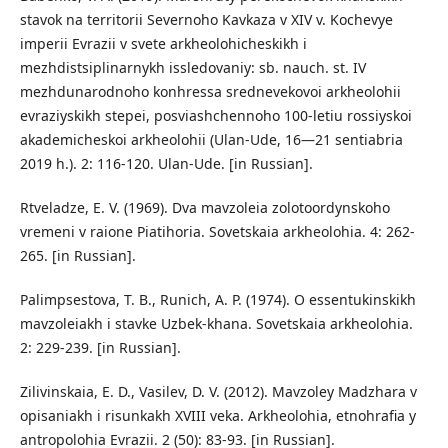
stavok na territorii Severnoho Kavkaza v XIV v. Kochevye
imperii Evrazii v svete arkheolohicheskikh i
mezhdistsiplinarnykh issledovaniy: sb. nauch. st. IV
mezhdunarodnoho konhressa srednevekovoi arkheolohii
evraziyskikh stepei, posviashchennoho 100-letiu rossiyskoi
akademicheskoi arkheolohii (Ulan-Ude, 16—21 sentiabria
2019 h.). 2: 116-120. Ulan-Ude. [in Russian].
Rtveladze, E. V. (1969). Dva mavzoleia zolotoordynskoho
vremeni v raione Piatihoria. Sovetskaia arkheolohia. 4: 262-
265. [in Russian].
Palimpsestova, T. B., Runich, A. P. (1974). O essentukinskikh
mavzoleiakh i stavke Uzbek-khana. Sovetskaia arkheolohia.
2: 229-239. [in Russian].
Zilivinskaia, E. D., Vasilev, D. V. (2012). Mavzoley Madzhara v
opisaniakh i risunkakh XVIII veka. Arkheolohia, etnohrafia y
antropolohia Evrazii. 2 (50): 83-93. [in Russian].