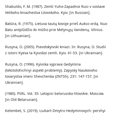
Shabuldo, F. M. (1987). Zemli Yuho-Zapadnoi Rusi v sostave
Velikoho kniazhestva Litovskoho. Kyiv. [in Russian].
Batūra, R. (1975). Lietuva tautų kovoje prieš Aukso ordą. Nuo
Batu antplūdžio iki mūšio prie Mėlynųjų Vandenų. Vilnius.
[in Lithuanian].
Rusyna, O. (2005). Psevdokyivski kniazi. In: Rusyna, O. Studii
z istorii Kyeva ta Kyivskoi zemli. Kyiv. 41-53. [in Ukrainian].
Rusyna, O. (1996). Kyivska vyprava Gedymina
(tekstolohichnyi aspekt problemy). Zapysky Naukovoho
tovarystva imeni Shevchenka (ZNTSh). 231: 147-157. [in
Ukrainian].
(1980). PSRL. Vol. 35: Letopisi belorussko-litovskie. Moscow.
[in Old Belarusian].
Kelembet, S. (2019). Liubart-Dmytro Hedyminovych: pershyi