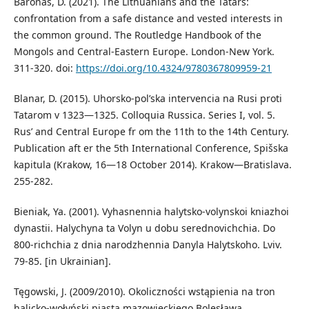
Baronas, D. (2021). The Lithuanians and the Tatars:
confrontation from a safe distance and vested interests in
the common ground. The Routledge Handbook of the
Mongols and Central-Eastern Europe. London-New York.
311-320. doi:
https://doi.org/10.4324/9780367809959-21
Blanar, D. (2015). Uhorsko-pol’ska intervencia na Rusi proti
Tatarom v 1323—1325. Colloquia Russica. Series I, vol. 5.
Rus’ and Central Europe fr om the 11th to the 14th Century.
Publication aft er the 5th International Conference, Spišska
kapitula (Krakow, 16—18 October 2014). Krakow—Bratislava.
255-282.
Bieniak, Ya. (2001). Vyhasnennia halytsko-volynskoi kniazhoi
dynastii. Halychyna ta Volyn u dobu serednovichchia. Do
800-richchia z dnia narodzhennia Danyla Halytskoho. Lviv.
79-85. [in Ukrainian].
Tęgowski, J. (2009/2010). Okoliczności wstąpienia na tron
halicko-wołyński piasta mazowieckiego Bolesława