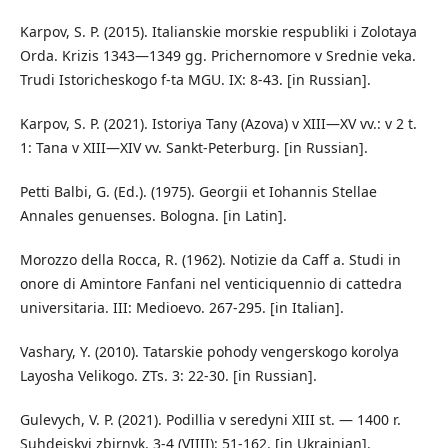
Karpov, S. P. (2015). Italianskie morskie respubliki i Zolotaya
Orda. Krizis 1343—1349 gg. Prichernomore v Srednie veka.
Trudi Istoricheskogo f-ta MGU. IX: 8-43. [in Russian].
Karpov, S. P. (2021). Istoriya Tany (Azova) v XIII—XV vv.: v 2 t.
1: Tana v XIII—XIV vv. Sankt-Peterburg. [in Russian].
Petti Balbi, G. (Ed.). (1975). Georgii et Iohannis Stellae
Annales genuenses. Bologna. [in Latin].
Morozzo della Rocca, R. (1962). Notizie da Caff a. Studi in
onore di Amintore Fanfani nel venticiquennio di cattedra
universitaria. III: Medioevo. 267-295. [in Italian].
Vashary, Y. (2010). Tatarskie pohody vengerskogo korolya
Layosha Velikogo. ZTs. 3: 22-30. [in Russian].
Gulevych, V. P. (2021). Podillia v seredyni XIII st. — 1400 r.
Suhdeiskyi zbirnyk. 3-4 (VIIII): 51-162. [in Ukrainian].