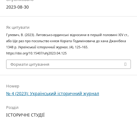
2023-08-30
Як цитувати
Гулевич, В. (2023). Литовсько-ординські відносини в першій половині XIV ст.,
або Ще раз про посольство князя Коріата Ґедиміновича до хана Джанібека
1348 р.
Український історичний журнал
, (4), 125–165.
https://doi.org/10.15407/uhj2023.04.125
Формати цитування
Номер
№ 4 (2023): Український історичний журнал
Розділ
ІСТОРИЧНІ СТУДІЇ