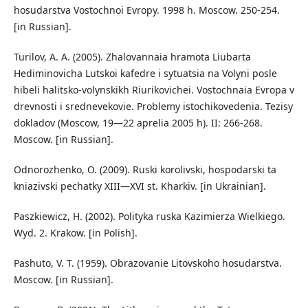
hosudarstva Vostochnoi Evropy. 1998 h. Moscow. 250-254.
[in Russian].
Turilov, A. A. (2005). Zhalovannaia hramota Liubarta
Hediminovicha Lutskoi kafedre i sytuatsia na Volyni posle
hibeli halitsko-volynskikh Riurikovichei. Vostochnaia Evropa v
drevnosti i srednevekovie. Problemy istochikovedenia. Tezisy
dokladov (Moscow, 19—22 aprelia 2005 h). II: 266-268.
Moscow. [in Russian].
Odnorozhenko, O. (2009). Ruski korolivski, hospodarski ta
kniazivski pechatky XIII—XVI st. Kharkiv. [in Ukrainian].
Paszkiewicz, H. (2002). Polityka ruska Kazimierza Wielkiego.
Wyd. 2. Krakow. [in Polish].
Pashuto, V. T. (1959). Obrazovanie Litovskoho hosudarstva.
Moscow. [in Russian].