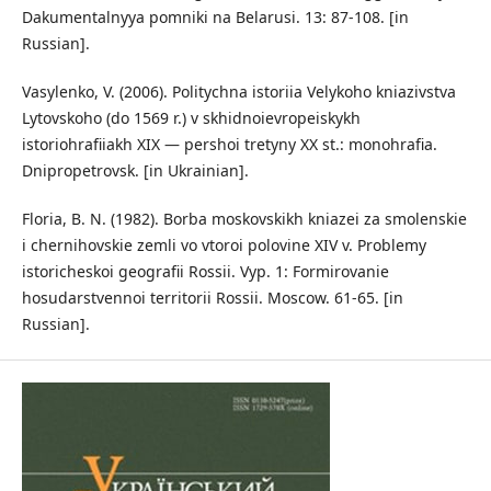
Dakumentalnyya pomniki na Belarusi. 13: 87-108. [in
Russian].
Vasylenko, V. (2006). Politychna istoriia Velykoho kniazivstva
Lytovskoho (do 1569 r.) v skhidnoievropeiskykh
istoriohrafiiakh XIX — pershoi tretyny XX st.: monohrafia.
Dnipropetrovsk. [in Ukrainian].
Floria, B. N. (1982). Borba moskovskikh kniazei za smolenskie
i chernihovskie zemli vo vtoroi polovine XIV v. Problemy
istoricheskoi geografii Rossii. Vyp. 1: Formirovanie
hosudarstvennoi territorii Rossii. Moscow. 61-65. [in
Russian].