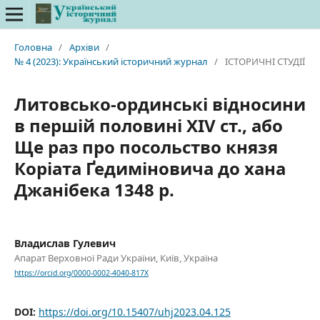
Головна
/
Архіви
/
№ 4 (2023): Український історичний журнал
/
ІСТОРИЧНІ СТУДІЇ
Литовсько-ординські відносини
в першій половині XIV ст., або
Ще раз про посольство князя
Коріата Ґедиміновича до хана
Джанібека 1348 р.
Владислав Гулевич
Апарат Верховної Ради України, Київ, Україна
https://orcid.org/0000-0002-4040-817X
DOI:
https://doi.org/10.15407/uhj2023.04.125