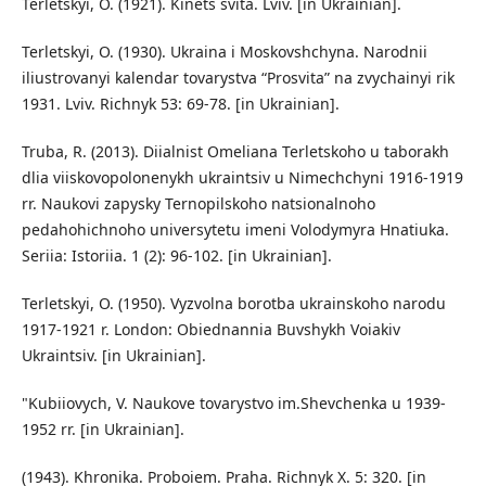
Terletskyi, O. (1921). Kinets svita. Lviv. [in Ukrainian].
Terletskyi, O. (1930). Ukraina i Moskovshchyna. Narodnii
iliustrovanyi kalendar tovarystva “Prosvita” na zvychainyi rik
1931. Lviv. Richnyk 53: 69-78. [in Ukrainian].
Truba, R. (2013). Diialnist Omeliana Terletskoho u taborakh
dlia viiskovopolonenykh ukraintsiv u Nimechchyni 1916-1919
rr. Naukovi zapysky Ternopilskoho natsionalnoho
pedahohichnoho universytetu imeni Volodymyra Hnatiuka.
Seriia: Istoriia. 1 (2): 96-102. [in Ukrainian].
Terletskyi, O. (1950). Vyzvolna borotba ukrainskoho narodu
1917-1921 r. London: Obiednannia Buvshykh Voiakiv
Ukraintsiv. [in Ukrainian].
"Kubiiovych, V. Naukove tovarystvo im.Shevchenka u 1939-
1952 rr. [in Ukrainian].
(1943). Khronika. Proboiem. Praha. Richnyk X. 5: 320. [in