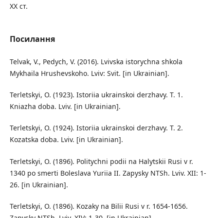
XX ст.
Посилання
Telvak, V., Pedych, V. (2016). Lvivska istorychna shkola
Mykhaila Hrushevskoho. Lviv: Svit. [in Ukrainian].
Terletskyi, O. (1923). Istoriia ukrainskoi derzhavy. T. 1.
Kniazha doba. Lviv. [in Ukrainian].
Terletskyi, O. (1924). Istoriia ukrainskoi derzhavy. T. 2.
Kozatska doba. Lviv. [in Ukrainian].
Terletskyi, O. (1896). Politychni podii na Halytskii Rusi v r.
1340 po smerti Boleslava Yuriia II. Zapysky NTSh. Lviv. XII: 1-
26. [in Ukrainian].
Terletskyi, O. (1896). Kozaky na Bilii Rusi v r. 1654-1656.
Zapysky NTSh. Lviv. XIV: 1-30. [in Ukrainian].