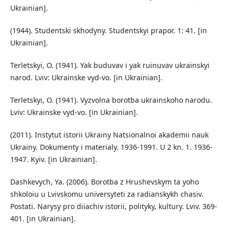
Ukrainian].
(1944). Studentski skhodyny. Studentskyi prapor. 1: 41. [in
Ukrainian].
Terletskyi, O. (1941). Yak buduvav i yak ruinuvav ukrainskyi
narod. Lviv: Ukrainske vyd-vo. [in Ukrainian].
Terletskyi, O. (1941). Vyzvolna borotba ukrainskoho narodu.
Lviv: Ukrainske vyd-vo. [in Ukrainian].
(2011). Instytut istorii Ukrainy Natsionalnoi akademii nauk
Ukrainy. Dokumenty i materialy. 1936-1991. U 2 kn. 1. 1936-
1947. Kyiv. [in Ukrainian].
Dashkevych, Ya. (2006). Borotba z Hrushevskym ta yoho
shkoloiu u Lvivskomu universyteti za radianskykh chasiv.
Postati. Narysy pro diiachiv istorii, polityky, kultury. Lviv. 369-
401. [in Ukrainian].