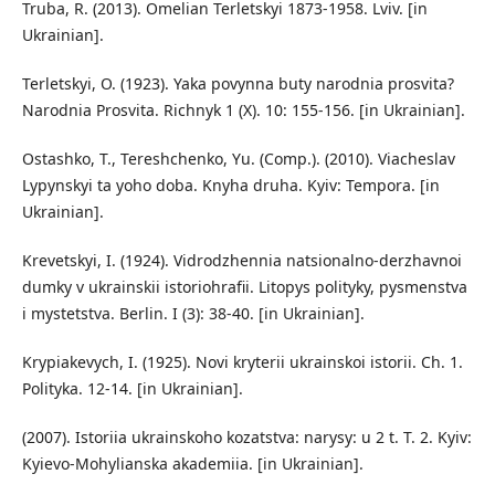
Truba, R. (2013). Omelian Terletskyi 1873-1958. Lviv. [in
Ukrainian].
Terletskyi, O. (1923). Yaka povynna buty narodnia prosvita?
Narodnia Prosvita. Richnyk 1 (X). 10: 155-156. [in Ukrainian].
Ostashko, T., Tereshchenko, Yu. (Comp.). (2010). Viacheslav
Lypynskyi ta yoho doba. Knyha druha. Kyiv: Tempora. [in
Ukrainian].
Krevetskyi, I. (1924). Vidrodzhennia natsionalno-derzhavnoi
dumky v ukrainskii istoriohrafii. Litopys polityky, pysmenstva
i mystetstva. Berlin. I (3): 38-40. [in Ukrainian].
Krypiakevych, I. (1925). Novi kryterii ukrainskoi istorii. Ch. 1.
Polityka. 12-14. [in Ukrainian].
(2007). Istoriia ukrainskoho kozatstva: narysy: u 2 t. T. 2. Kyiv:
Kyievo-Mohylianska akademiia. [in Ukrainian].