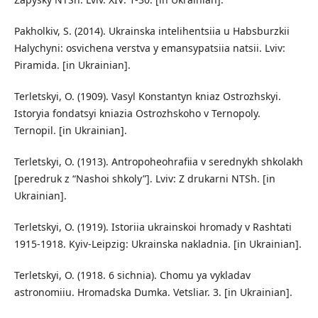
Pakholkiv, S. (2014). Ukrainska intelihentsiia u Habsburzkii
Halychyni: osvichena verstva y emansypatsiia natsii. Lviv:
Piramida. [in Ukrainian].
Terletskyi, O. (1909). Vasyl Konstantyn kniaz Ostrozhskyi.
Istoryia fondatsyi kniazia Ostrozhskoho v Ternopoly.
Ternopil. [in Ukrainian].
Terletskyi, O. (1913). Antropoheohrafiia v serednykh shkolakh
[peredruk z “Nashoi shkoly”]. Lviv: Z drukarni NTSh. [in
Ukrainian].
Terletskyi, O. (1919). Istoriia ukrainskoi hromady v Rashtati
1915-1918. Kyiv-Leipzig: Ukrainska nakladnia. [in Ukrainian].
Terletskyi, O. (1918. 6 sichnia). Chomu ya vykladav
astronomiiu. Hromadska Dumka. Vetsliar. 3. [in Ukrainian].