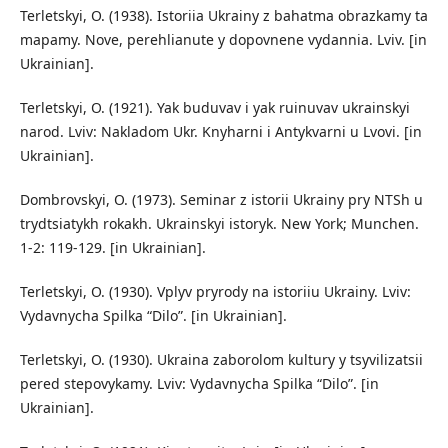
Terletskyi, O. (1938). Istoriia Ukrainy z bahatma obrazkamy ta
mapamy. Nove, perehlianute y dopovnene vydannia. Lviv. [in
Ukrainian].
Terletskyi, O. (1921). Yak buduvav i yak ruinuvav ukrainskyi
narod. Lviv: Nakladom Ukr. Knyharni i Antykvarni u Lvovi. [in
Ukrainian].
Dombrovskyi, O. (1973). Seminar z istorii Ukrainy pry NTSh u
trydtsiatykh rokakh. Ukrainskyi istoryk. New York; Munchen.
1-2: 119-129. [in Ukrainian].
Terletskyi, O. (1930). Vplyv pryrody na istoriiu Ukrainy. Lviv:
Vydavnycha Spilka “Dilo”. [in Ukrainian].
Terletskyi, O. (1930). Ukraina zaborolom kultury y tsyvilizatsii
pered stepovykamy. Lviv: Vydavnycha Spilka “Dilo”. [in
Ukrainian].