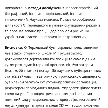
Використано
методи дослідження
: просопографічний,
біографічний, історико-порівняльний, історико-
типологічний. Наукова новизна. Показано особливості
діяльності О. Терлецького в умовах окупаційних режимів
та проаналізовано праці щодо проблем російсько-
українських взаємин в історичній ретроспективі.
Висновки
. О. Терлецький був яскравим представником
львівської історичної школи М. Грушевського,
дотримувався державницької позиції та саме під цим
кутом розглядав історичні процеси. Він був автором
близько 20 книжок і понад 150 наукових, публіцистичних
статей, займався педагогічною, громадською діяльністю,
був членом багатьох культурно-просвітніх організацій,
редактором періодичних видань. Упродовж цілого життя
стояв на українськоцентричних позиціях і залишив
помітний слід у національних історіографії, географічній
науці, культурі та просвіті кінця XIX — першої половини