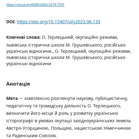
https://orcid.org/0000-0002-0379-7591
DOI:
https://doi.org/10.15407/uhj2023.06.133
Ключові слова:
О. Терлецький, окупаційні режими,
львівська історична школа М. Грушевського, російсько-
українські відносини., О. Терлецький, окупаційні режими,
львівська історична школа М. Грушевського, російсько-
українські відносини
Анотація
Мета
— комплексно розглянути наукову, публіцистичну,
педагогічну та громадську діяльність О. Терлецького,
визначити його місце й роль у розвитку української
історіографії в умовах окупації західноукраїнських земель
Австро-Угорщиною, Польщею, нацистською Німеччиною
та Радянським Союзом.