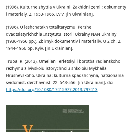
(1996). Kulturne zhyttia v Ukraini. Zakhidni zemli: dokumenty
i materialy. 2. 1953-1966. Lviv. [in Ukrainian].
(1996). U leshchatakh totalitaryzmu: Pershe
dvadtsiatyrichchia Instytutu istorii Ukrainy NAN Ukrainy
(1936-1956 pp.). Zbirnyk dokumentiv i materialiv. U 2 ch. 2.
1944-1956 pp. Kyiv. [in Ukrainian].
Truba, R. (2013). Omelian Terletskyi i borotba radianskoho
rezhymu z lvivskoiu istorychnoiu shkoloiu Mykhaila
Hrushevskoho. Ukraina: kulturna spadshchyna, natsionalna
svidomist, derzhavnist. 22: 543-556. [in Ukrainian]. doi:
https://doi.org/10.1080/17415977.2013.797413