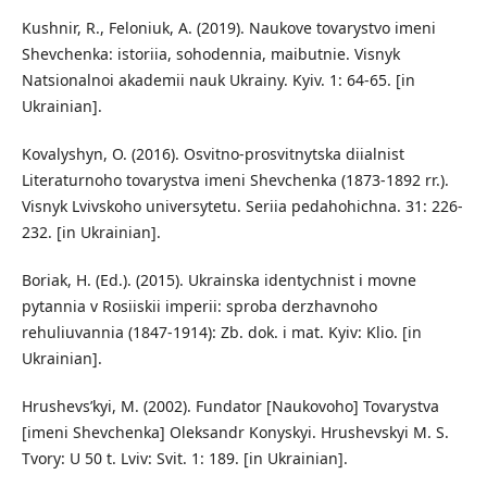
Kushnir, R., Feloniuk, A. (2019). Naukove tovarystvo imeni
Shevchenka: istoriia, sohodennia, maibutnie. Visnyk
Natsionalnoi akademii nauk Ukrainy. Kyiv. 1: 64-65. [in
Ukrainian].
Kovalyshyn, O. (2016). Osvitno-prosvitnytska diialnist
Literaturnoho tovarystva imeni Shevchenka (1873-1892 rr.).
Visnyk Lvivskoho universytetu. Seriia pedahohichna. 31: 226-
232. [in Ukrainian].
Boriak, H. (Ed.). (2015). Ukrainska identychnist i movne
pytannia v Rosiiskii imperii: sproba derzhavnoho
rehuliuvannia (1847-1914): Zb. dok. i mat. Kyiv: Klio. [in
Ukrainian].
Hrushevs’kyi, M. (2002). Fundator [Naukovoho] Tovarystva
[imeni Shevchenka] Oleksandr Konyskyi. Hrushevskyi M. S.
Tvory: U 50 t. Lviv: Svit. 1: 189. [in Ukrainian].