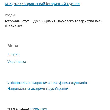
№ 6 (2023): Український історичний журнал
Розділ
Історичні студії. До 150-річчя Наукового товариства імені
Шевченка
Мова
English
Українська
Універсальна видавнича платформа журналів
Національної академії наук України
ISSN (online)
1729-570X