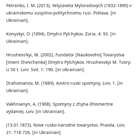
Petrenko, I. M. (2013). Yelyzaveta Myloradovych (1832-1890) v
ukrainskomu suspilno-politychnomu rusi. Poltava. [in
Ukrainian].
Konyskyi, O. (1894). Dmytro Pylchykov. Zoria. 4: 93. [in
Ukrainian].
Hrushevs’kyi, M. (2002). Fundator [Naukovoho] Tovarystva
[imeni Shevchenka] Dmytro Pylchykov. Hrushevskyi M. Tvory:
U 50 t. Lviv: Svit. 1: 190. [in Ukrainian].
Drahomanov, M. (1889). Avstro-ruski spomyny. Lviv. 1. [in
Ukrainian].
Vakhnianyn, A. (1908). Spomyny z zhytia (Posmertne
vydanie). Lviv. [in Ukrainian].
(13.01.1873). Nove rusko-narodne tovarystvo. Pravda. Lviv.
21: 718-726. [in Ukrainian]