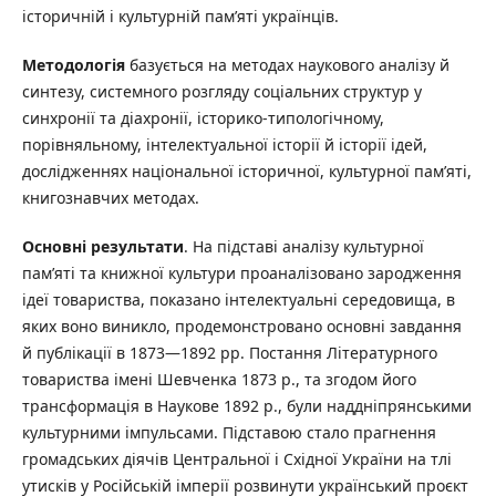
історичній і культурній пам’яті українців.
Методологія
базується на методах наукового аналізу й
синтезу, системного розгляду соціальних структур у
синхронії та діахронії, історико-типологічному,
порівняльному, інтелектуальної історії й історії ідей,
дослідженнях національної історичної, культурної пам’яті,
книгознавчих методах.
Основні результати
. На підставі аналізу культурної
пам’яті та книжної культури проаналізовано зародження
ідеї товариства, показано інтелектуальні середовища, в
яких воно виникло, продемонстровано основні завдання
й публікації в 1873—1892 рр. Постання Літературного
товариства імені Шевченка 1873 р., та згодом його
трансформація в Наукове 1892 р., були наддніпрянськими
культурними імпульсами. Підставою стало прагнення
громадських діячів Центральної і Східної України на тлі
утисків у Російській імперії розвинути український проєкт