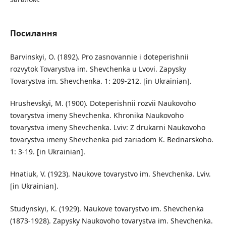
Посилання
Barvinskyi, O. (1892). Pro zasnovannie i doteperishnii
rozvytok Tovarystva im. Shevchenka u Lvovi. Zapysky
Tovarystva im. Shevchenka. 1: 209-212. [in Ukrainian].
Hrushevskyi, M. (1900). Doteperishnii rozvii Naukovoho
tovarystva imeny Shevchenka. Khronika Naukovoho
tovarystva imeny Shevchenka. Lviv: Z drukarni Naukovoho
tovarystva imeny Shevchenka pid zariadom K. Bednarskoho.
1: 3-19. [in Ukrainian].
Hnatiuk, V. (1923). Naukove tovarystvo im. Shevchenka. Lviv.
[in Ukrainian].
Studynskyi, K. (1929). Naukove tovarystvo im. Shevchenka
(1873-1928). Zapysky Naukovoho tovarystva im. Shevchenka.