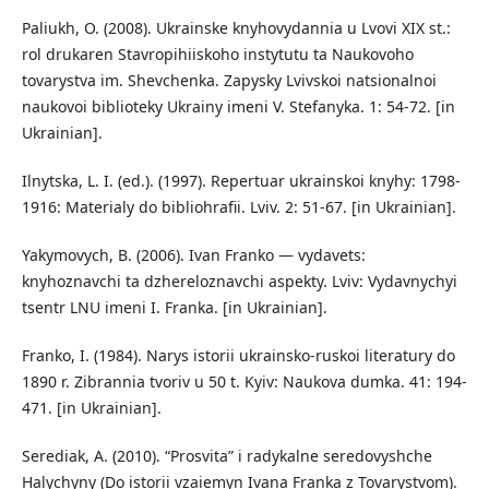
Paliukh, O. (2008). Ukrainske knyhovydannia u Lvovi XIX st.:
rol drukaren Stavropihiiskoho instytutu ta Naukovoho
tovarystva im. Shevchenka. Zapysky Lvivskoi natsionalnoi
naukovoi biblioteky Ukrainy imeni V. Stefanyka. 1: 54-72. [in
Ukrainian].
Ilnytska, L. I. (ed.). (1997). Repertuar ukrainskoi knyhy: 1798-
1916: Materialy do bibliohrafii. Lviv. 2: 51-67. [in Ukrainian].
Yakymovych, B. (2006). Ivan Franko — vydavets:
knyhoznavchi ta dzhereloznavchi aspekty. Lviv: Vydavnychyi
tsentr LNU imeni I. Franka. [in Ukrainian].
Franko, I. (1984). Narys istorii ukrainsko-ruskoi literatury do
1890 r. Zibrannia tvoriv u 50 t. Kyiv: Naukova dumka. 41: 194-
471. [in Ukrainian].
Serediak, A. (2010). “Prosvita” i radykalne seredovyshche
Halychyny (Do istorii vzaiemyn Ivana Franka z Tovarystvom).