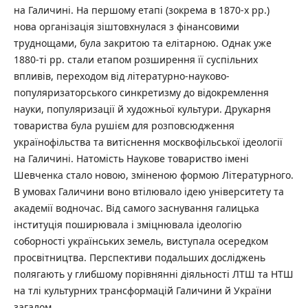
на Галичині. На першому етапі (зокрема в 1870-х рр.)
нова організація зіштовхнулася з фінансовими
труднощами, була закритою та елітарною. Однак уже
1880-ті рр. стали етапом розширення її суспільних
впливів, переходом від літературно-науково-
популяризаторського синкретизму до відокремлення
науки, популяризації й художньої культури. Друкарня
товариства була рушієм для розповсюдження
українофільства та витіснення москвофільської ідеології
на Галичині. Натомість Наукове товариство імені
Шевченка стало новою, зміненою формою Літературного.
В умовах Галичини воно втілювало ідею університету та
академії водночас. Від самого заснування галицька
інституція поширювала і зміцнювала ідеологію
соборності українських земель, виступала осередком
просвітництва. Перспективи подальших досліджень
полягають у глибшому порівнянні діяльності ЛТШ та НТШ
на тлі культурних трансформацій Галичини й України
загалом.