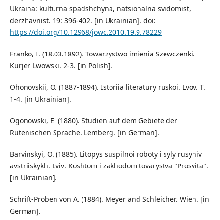
Ukraina: kulturna spadshchyna, natsionalna svidomist,
derzhavnist. 19: 396-402. [in Ukrainian]. doi:
https://doi.org/10.12968/jowc.2010.19.9.78229
Franko, I. (18.03.1892). Towarzystwo imienia Szewczenki.
Kurjer Lwowski. 2-3. [in Polish].
Ohonovskii, O. (1887-1894). Istoriia literatury ruskoi. Lvov. T.
1-4. [in Ukrainian].
Ogonowski, E. (1880). Studien auf dem Gebiete der
Rutenischen Sprache. Lemberg. [in German].
Barvinskyi, O. (1885). Litopys suspilnoi roboty i syly rusyniv
avstriiskykh. Lviv: Koshtom i zakhodom tovarystva "Prosvita".
[in Ukrainian].
Schrift-Proben von A. (1884). Meyer and Schleicher. Wien. [in
German].