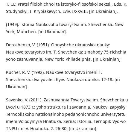
T. CL: Pratsi filolohichnoi ta istoryko-filosofskoi sektsii. Eds. K.
Studynskyi, I. Krypiakevych. Lviv. IX-XVIII. [in Ukrainian].
(1949). Istoriia Naukovoho tovarystva im. Shevchenka. New
York; München. [in Ukrainian].
Doroshenko, V. (1951). Ohnyshche ukrainskoi nauky:
Naukove tovarystvo im. T. Shevchenka: z nahody 75-richchia
yoho zasnuvannia. New York; Philadelphia. [in Ukrainian]
Kucher, R. V. (1992). Naukove tovarystvo imeni T.
Shevchenka: dva yuvilei. Kyiv: Naukova dumka. 12-18. [in
Ukrainian].
Savenko, V. (2011). Zasnuvannia Tovarystva im. Shevchenka u
Lvovi u 1873 r.: yoho struktura i zavdannia. Naukovi zapysky
Ternopilskoho natsionalnoho pedahohichnoho universytetu
imeni Volodymyra Hnatiuka. Seriia: Istoriia. Ternopil: Vyd-vo
TNPU im. V. Hnatiuka. 2: 26-30. [in Ukrainian].