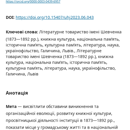
https://orcid.org/0000-0003-0439-6957
DOI:
https://doi.org/10.15407/uhj2023.06.043
Ключові слова:
Літературне товариство імені Шевченка
(1873—1892 рр.), книжна культура, національна пам’ять,
історична пам’ять, культурна пам’ять, література, наука,
українофільство, Галичина, Львів., Літературне
товариство імені Шевченка (1873—1892 рр.), книжна
культура, національна пам’ять, історична пам’ять,
культурна пам’ять, література, наука, українофільство,
Галичина, Львів
Анотація
Мета
— висвітлити обставини виникнення та
організаційної еволюції, розвитку книжної культури,
просвітницької діяльності інституції в 1873—1892 рр.,
показати місце у громадському житті та в національній