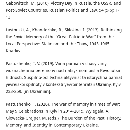
Gabowitsch, M. (2016). Victory Day in Russia, the USSR, and
Post-Soviet Countries. Russian Politics and Law. 54 (5-6): 1-
13.
Lastouski, A., Khandozhko, R., Sklokina, I. (2013). Rethinking
the Soviet Memory of the “Great Patriotic War” from the
Local Perspective: Stalinism and the Thaw, 1943-1965.
Kharkiv.
Pastushenko, T. V. (2019). Viina pamiati v chasy viiny:
vidznachennia peremohy nad natsyzmom pislia Revoliutsii
hidnosti. Suspilno-politychna aktyvnist ta istorychna pamiat
yevreiskoi spilnoty v konteksti yevrointehratsii Ukrainy. Kyiv.
233-259. [in Ukrainian].
Pastushenko, T. (2020). The war of memory in times of war:
May 9 Celebrations in Kyiv in 2014-2015. Wylegala, A.,
Glowacka-Grajper, M. (eds.) The Burden of the Past: History,
Memory, and Identity in Contemporary Ukraine.