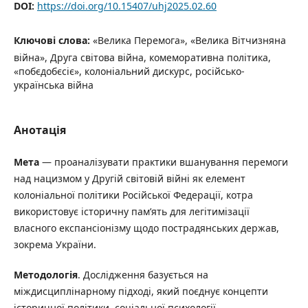
DOI:
https://doi.org/10.15407/uhj2025.02.60
Ключові слова:
«Велика Перемога», «Велика Вітчизняна
війна», Друга світова війна, комеморативна політика,
«побєдобєсіє», колоніальний дискурс, російсько-
українська війна
Анотація
Мета
— проаналізувати практики вшанування перемоги
над нацизмом у Другій світовій війні як елемент
колоніальної політики Російської Федерації, котра
використовує історичну пам’ять для легітимізації
власного експансіонізму щодо пострадянських держав,
зокрема України.
Методологія
. Дослідження базується на
міждисциплінарному підході, який поєднує концепти
історичної політики, соціальної психології,