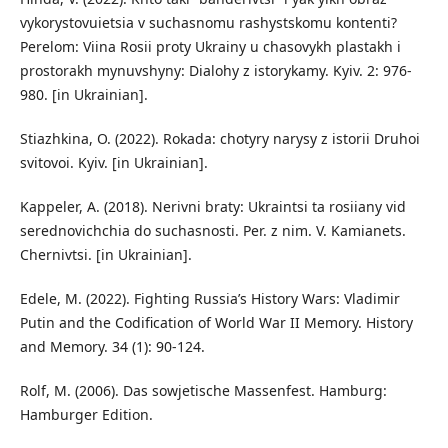
vykorystovuietsia v suchasnomu rashystskomu kontenti?
Perelom: Viina Rosii proty Ukrainy u chasovykh plastakh i
prostorakh mynuvshyny: Dialohy z istorykamy. Kyiv. 2: 976-
980. [in Ukrainian].
Stiazhkina, O. (2022). Rokada: chotyry narysy z istorii Druhoi
svitovoi. Kyiv. [in Ukrainian].
Kappeler, A. (2018). Nerivni braty: Ukraintsi ta rosiiany vid
serednovichchia do suchasnosti. Per. z nim. V. Kamianets.
Chernivtsi. [in Ukrainian].
Edele, M. (2022). Fighting Russia’s History Wars: Vladimir
Putin and the Codification of World War II Memory. History
and Memory. 34 (1): 90-124.
Rolf, M. (2006). Das sowjetische Massenfest. Hamburg:
Hamburger Edition.