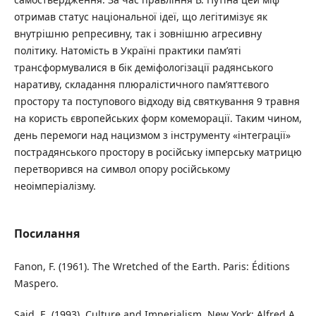
отримав статус національної ідеї, що легітимізує як
внутрішню репресивну, так і зовнішню агресивну
політику. Натомість в Україні практики пам’яті
трансформувалися в бік деміфологізації радянського
наративу, складання плюралістичного пам’яттєвого
простору та поступового відходу від святкування 9 травня
на користь європейських форм комеморації. Таким чином,
день перемоги над нацизмом з інструменту «інтеграції»
пострадянського простору в російську імперську матрицю
перетворився на символ опору російському
неоімперіалізму.
Посилання
Fanon, F. (1961). The Wretched of the Earth. Paris: Éditions
Maspero.
Said, E. (1993). Culture and Imperialism. New York: Alfred A.