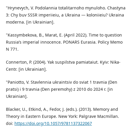
"Hrynevych, V. Podolannia totalitarnoho mynuloho. Chastyna
3: Chy buv SSSR imperiieiu, a Ukraina — koloniieiu? Ukraina
moderna. [in Ukrainian].
"Kassymbekova, B., Marat, E. (April 2022). Time to question
Russia’s imperial innocence. PONARS Eurasia. Policy Memo
N 771.
Connerton, P. (2004). Yak suspilstva pamiataiut. Kyiv: Nika-
Centr. [in Ukrainian].
"Paniotto, V. Stavlennia ukraintsiv do sviat 1 travnia (Den
pratsi) i 9 travnia (Den peremohy) z 2010 do 2024 r. [in
Ukrainian].
Blacker, U., Etkind, A., Fedor, J. (eds.). (2013). Memory and
Theory in Eastern Europe. New York: Palgrave Macmillan.
doi:
https://doi.org/10.1057/9781137322067