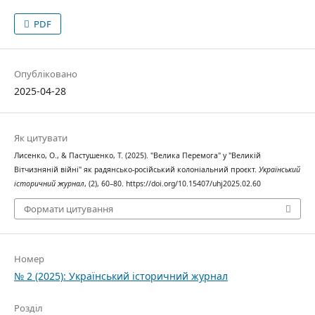
PDF
Опубліковано
2025-04-28
Як цитувати
Лисенко, О., & Пастушенко, Т. (2025). "Велика Перемога" у "Великій
Вітчизняній війні" як радянсько-російський колоніальний проєкт.
Український
історичний журнал
, (2), 60–80. https://doi.org/10.15407/uhj2025.02.60
Формати цитування
Номер
№ 2 (2025): Український історичний журнал
Розділ