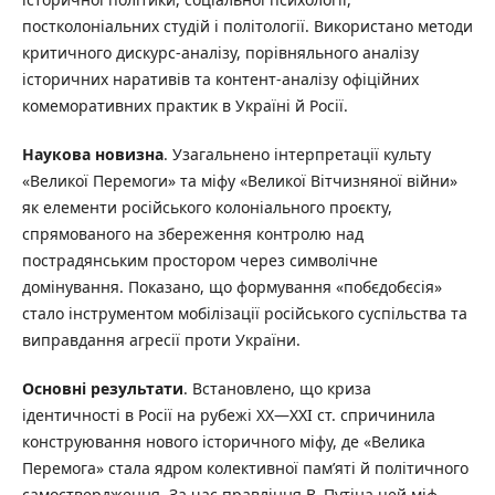
постколоніальних студій і політології. Використано методи
критичного дискурс-аналізу, порівняльного аналізу
історичних наративів та контент-аналізу офіційних
комеморативних практик в Україні й Росії.
Наукова новизна
. Узагальнено інтерпретації культу
«Великої Перемоги» та міфу «Великої Вітчизняної війни»
як елементи російського колоніального проєкту,
спрямованого на збереження контролю над
пострадянським простором через символічне
домінування. Показано, що формування «побєдобєсія»
стало інструментом мобілізації російського суспільства та
виправдання агресії проти України.
Основні результати
. Встановлено, що криза
ідентичності в Росії на рубежі ХХ—ХХІ ст. спричинила
конструювання нового історичного міфу, де «Велика
Перемога» стала ядром колективної пам’яті й політичного
самоствердження. За час правління В. Путіна цей міф