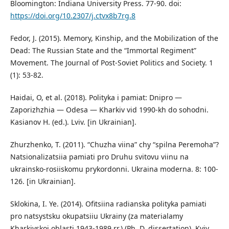
Bloomington: Indiana University Press. 77-90. doi:
https://doi.org/10.2307/j.ctvx8b7rg.8
Fedor, J. (2015). Memory, Kinship, and the Mobilization of the
Dead: The Russian State and the “Immortal Regiment”
Movement. The Journal of Post-Soviet Politics and Society. 1
(1): 53-82.
Haidai, O, et al. (2018). Polityka i pamiat: Dnipro —
Zaporizhzhia — Odesa — Kharkiv vid 1990-kh do sohodni.
Kasianov H. (ed.). Lviv. [in Ukrainian].
Zhurzhenko, T. (2011). “Chuzha viina” chy “spilna Peremoha”?
Natsionalizatsiia pamiati pro Druhu svitovu viinu na
ukrainsko-rosiiskomu prykordonni. Ukraina moderna. 8: 100-
126. [in Ukrainian].
Sklokina, I. Ye. (2014). Ofitsiina radianska polityka pamiati
pro natsystsku okupatsiiu Ukrainy (za materialamy
Kharkivskoi oblasti 1943-1989 rr.) (Ph. D. dissertation). Kyiv.