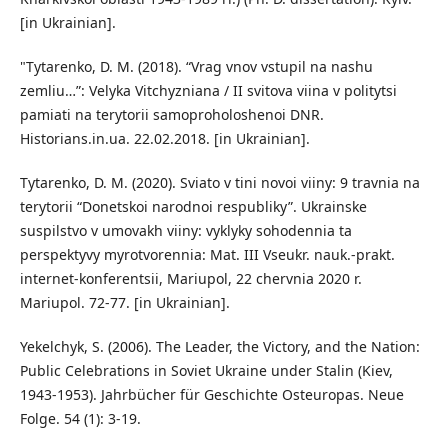
[in Ukrainian].
"Tytarenko, D. M. (2018). “Vrag vnov vstupil na nashu
zemliu…”: Velyka Vitchyzniana / II svitova viina v politytsi
pamiati na terytorii samoproholoshenoi DNR.
Historians.in.ua. 22.02.2018. [in Ukrainian].
Tytarenko, D. M. (2020). Sviato v tini novoi viiny: 9 travnia na
terytorii “Donetskoi narodnoi respubliky”. Ukrainske
suspilstvo v umovakh viiny: vyklyky sohodennia ta
perspektyvy myrotvorennia: Mat. III Vseukr. nauk.-prakt.
internet-konferentsii, Mariupol, 22 chervnia 2020 r.
Mariupol. 72-77. [in Ukrainian].
Yekelchyk, S. (2006). The Leader, the Victory, and the Nation:
Public Celebrations in Soviet Ukraine under Stalin (Kiev,
1943-1953). Jahrbücher für Geschichte Osteuropas. Neue
Folge. 54 (1): 3-19.