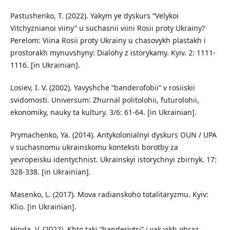
Pastushenko, T. (2022). Yakym ye dyskurs “Velykoi
Vitchyznianoi viiny” u suchasnii viini Rosii proty Ukrainy?
Perelom: Viina Rosii proty Ukrainy u chasovykh plastakh i
prostorakh mynuvshyny: Dialohy z istorykamy. Kyiv. 2: 1111-
1116. [in Ukrainian].
Losiev, I. V. (2002). Yavyshche “banderofobii” v rosiiskii
svidomosti. Universum: Zhurnal politolohii, futurolohii,
ekonomiky, nauky ta kultury. 3/6: 61-64. [in Ukrainian].
Prymachenko, Ya. (2014). Antykolonialnyi dyskurs OUN / UPA
v suchasnomu ukrainskomu konteksti borotby za
yevropeisku identychnist. Ukrainskyi istorychnyi zbirnyk. 17:
328-338. [in Ukrainian].
Masenko, L. (2017). Mova radianskoho totalitaryzmu. Kyiv:
Klio. [in Ukrainian].
Hinda, V. (2022). Khto taki “banderivtsi” i yak yikh obraz