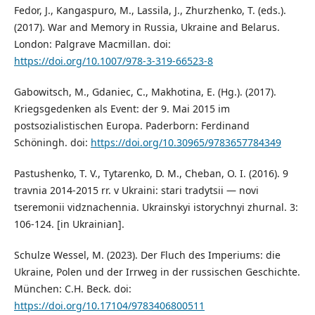
Fedor, J., Kangaspuro, M., Lassila, J., Zhurzhenko, T. (eds.).
(2017). War and Memory in Russia, Ukraine and Belarus.
London: Palgrave Macmillan. doi:
https://doi.org/10.1007/978-3-319-66523-8
Gabowitsch, M., Gdaniec, C., Makhotina, E. (Hg.). (2017).
Kriegsgedenken als Event: der 9. Mai 2015 im
postsozialistischen Europa. Paderborn: Ferdinand
Schöningh. doi:
https://doi.org/10.30965/9783657784349
Pastushenko, T. V., Tytarenko, D. M., Cheban, O. I. (2016). 9
travnia 2014-2015 rr. v Ukraini: stari tradytsii — novi
tseremonii vidznachennia. Ukrainskyi istorychnyi zhurnal. 3:
106-124. [in Ukrainian].
Schulze Wessel, M. (2023). Der Fluch des Imperiums: die
Ukraine, Polen und der Irrweg in der russischen Geschichte.
München: C.H. Beck. doi:
https://doi.org/10.17104/9783406800511