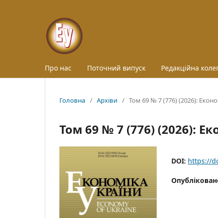
Про нас
Поточний випуск
Редакційна колег
Головна
/
Архіви
/
Том 69 № 7 (776) (2026): Екон
Том 69 № 7 (776) (2026): Е
DOI:
https://
Опублікован