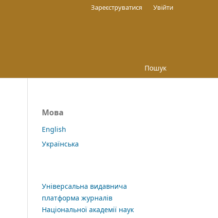
Зареєструватися
Увійти
Пошук
Мова
English
Українська
Універсальна видавнича
платформа журналів
Національної академії наук