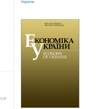
України
3-26