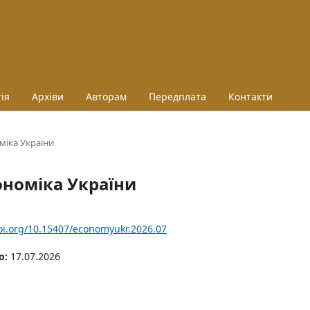
ія
Архіви
Авторам
Передплата
Контакти
оміка України
кономіка України
doi.org/10.15407/economyukr.2026.07
о:
17.07.2026