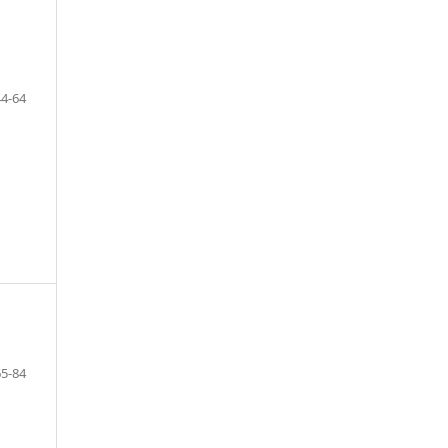
44-64
65-84