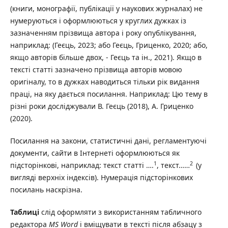
(книги, монографії, публікації у наукових журналах) не
нумеруються і оформлюються у круглих дужках із
зазначенням прізвища автора і року опублікування,
наприклад: (Геєць, 2023; або Геєць, Гриценко, 2020; або,
якщо авторів більше двох, - Геєць та ін., 2021). Якщо в
тексті статті зазначено прізвища авторів мовою
оригіналу, то в дужках наводиться тільки рік видання
праці, на яку дається посилання. Наприклад: Цю тему в
різні роки досліджували В. Геєць (2018), А. Гриценко
(2020).
Посилання на закони, статистичні дані, регламентуючі
документи, сайти в Інтернеті оформлюються як
1
2
підсторінкові, наприклад: текст статті ….
, текст……
(у
вигляді верхніх індексів). Нумерація підсторінкових
посилань наскрізна.
Таблиці
слід оформляти з використанням табличного
редактора
MS Word
і вміщувати в тексті після абзацу з