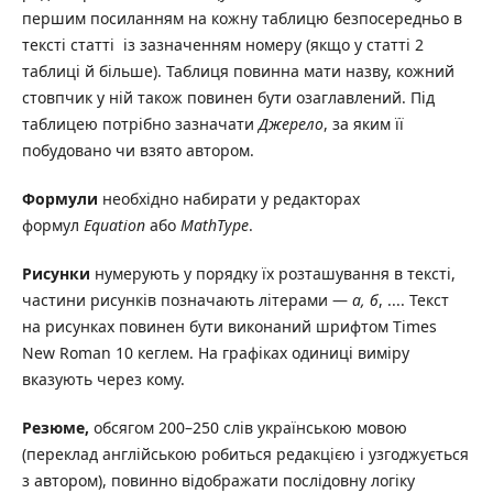
першим посиланням на кожну таблицю безпосередньо в
тексті статті із зазначенням номеру (якщо у статті 2
таблиці й більше). Таблиця повинна мати назву, кожний
стовпчик у ній також повинен бути озаглавлений. Під
таблицею потрібно зазначати
Джерело
, за яким її
побудовано чи взято автором.
Формули
необхідно набирати у редакторах
формул
Equation
або
MathType
.
Рисунки
нумерують у порядку їх розташування в тексті,
частини рисунків позначають літерами —
а, б
, .... Текст
на рисунках повинен бути виконаний шрифтом Times
New Roman 10 кеглем. На графіках одиниці виміру
вказують через кому.
Резюме,
обсягом 200–250 слів українською мовою
(переклад англійською робиться редакцією і узгоджується
з автором), повинно відображати послідовну логіку