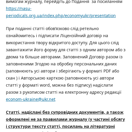
вимогам журналу, перейдіть до Подання за посиланням
https://nasu-
periodicals.org.ua/index.php/economyukr/presentation
При поданні статті обов’язково слід ретельно
ознайомитесь і підписати Ліцензійний договір на
використання твору відкритого доступу. Для цього слід
завантажити його форму для статті з одним автором або з
двома та більше авторами. Заповнений Договір разом із
заповненими Згодою на обробку персональних даних
(заповнюють усі автори і зберігають у форматі PDF або
скан ) і Авторською карткою (заповнюють усі автори
статті у форматі word, можна без підпису) надіслати
разом з рукописом статті на електронну адресу редакції
econom-ukraine@ukr.net
Статті, надіслані без супровідних документів, а також
оформлені не за правилами журналу (у частині обсягу
і структури тексту статті, посилань на літературні