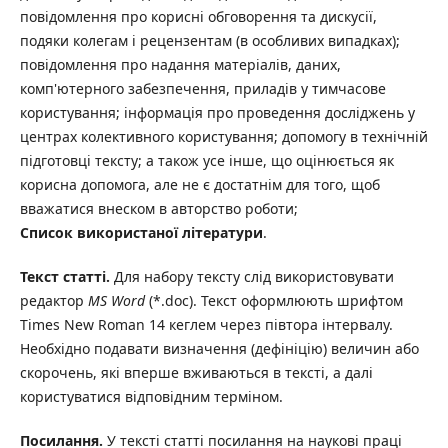
повідомлення про корисні обговорення та дискусії,
подяки колегам і рецензентам (в особливих випадках);
повідомлення про надання матеріалів, даних,
комп'ютерного забезпечення, приладів у тимчасове
користування; інформація про проведення досліджень у
центрах колективного користування; допомогу в технічній
підготовці тексту; а також усе інше, що оцінюється як
корисна допомога, але не є достатнім для того, щоб
вважатися внеском в авторство роботи;
Список використаної літератури
.
Текст
статті.
Для набору тексту слід використовувати
редактор
МS Word
(*.dос). Текст оформлюють шрифтом
Times New Roman 14 кеглем через півтора інтервалу.
Необхідно подавати визначення (дефініцію) величин або
скорочень, які вперше вживаються в тексті, а далі
користуватися відповідним терміном.
Посилання.
У тексті статті посилання на наукові праці