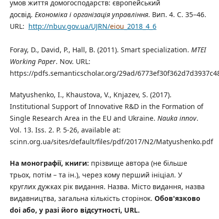
умов життя домогосподарств: європейський
досвід.
Економіка і організація управління
. Вип. 4. С. 35–46.
URL:
http://nbuv.gov.ua/UJRN/
eiou
_2018_4_6
Foray, D., David, P., Hall, B. (2011). Smart specialization.
MTEI
Working Paper
. Nov. URL:
https://pdfs.semanticscholar.org/29ad/6773ef30f362d7d3937c
Matyushenko, I., Khaustova, V., Knjazev, S. (2017).
Institutional Support of Innovative R&D in the Formation of
Single Research Area in the EU and Ukraine.
Nauka innov
.
Vol. 13. Iss. 2. P. 5-26, available at:
scinn.org.ua/sites/default/files/pdf/2017/N2/Matyushenko.pdf
На монографії, книги:
прізвище автора (не більше
трьох, потім – та ін.), через кому перший ініціал. У
круглих дужках рік видання. Назва. Місто видання, назва
видавництва, загальна кількість сторінок.
Обов'язково
doi або, у разі його відсутності, URL.