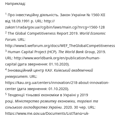
Наприклад:
1
Про інвестиційну діяльність. Закон України № 1560-XІІ
від 18.09.1991 р. URL: http://
zakon1/rada/gov.ua//cgibin/laws/main.cgi?nrcg=1560-128
2
The Global Competitiveness Report 2019.
World Economic
Forum
. URL:
http://www3.weforum.org/docs/WEF_TheGlobalCompetitiveness
3
Human Capital Project (HCP).
The World Bank Group
, 2019.
URL: http://www.worldbank.org/en/publication/human-
capital (дата звернення: 01.10.2020).
4
Інноваційний центр КАУ.
Київський академічний
університет
. URL:
https://kau.org.ua/centers/innovation/218-about-innovation-
center (дата звернення: 01.10.2020).
5
Тенденції тіньової економіки в Україні у 2019
році.
Міністерство розвитку економіки, торгівлі та
сільського господарства України
. 2020. 30 чер. URL:
https://www.me.gov.ua/Documents/List?lang=uk-