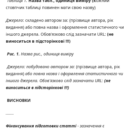
Таблиця 1.
Назва табл., одиниця виміру (к
ожний
стовпчик таблиці повинен мати свою назву)
Джерело
: складено автором за: (прізвище автора, рік
видання) або повна назва і оформлення статистичного чи
іншого джерела. Обов'язково слід зазначати URL:
(не
виноситься в підсторінкові !!!)
Рис. 1.
Назва рис., одиниця виміру
Джерело: побудовано автором за:
(прізвище автора, рік
видання)
або повна назва і оформлення статистичного чи
іншого джерела. Обов'язково слід зазначати URL:
(не
виноситься в підсторінкові !!!)
ВИСНОВКИ
.......
Фінансування підготовки статті
- зазначення є