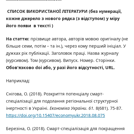
СПИСОК ВИКОРИСТАНОЇ ЛІТЕРАТУРИ
(без нумерації,
кожне джерело з нового рядка (з відступом) у міру
його появи в тексті )
На статтю:
прізвище автора, авторів мовою оригіналу (не
більше семи, потім – та ін.), через кому перший ініціал. У
дужках рік публікації. Заголовок праці. Назва журналу
(курсивом). Том (курсивом). Випуск. Номер. Сторінки.
Обов'язково
doi або, у разі його відсутності, URL.
Наприклад:
Снігова, О. (2018). Розкриття потенціалу смарт-
спеціалізації для подолання регіональної структурної
інертності в Україні.
Економіка
України
.
61.
8(681). 75-87.
https://doi.org/10.15407/economyukr.2018.08.075
Березіна, О. (2018). Смарт-спеціалізація для покращення