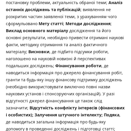
постановку проблеми, актуальність обраної теми;
Аналіз
останніх досліджень та публікацій
; виявлення не
розкритих частин заявленої теми, з урахуванням чого
сформульовано
Мету статті
;
Методи дослідження
;
Виклад основного матеріалу
дослідження та його
основні результати, необхідно привести отримані наукові
факти, методику отримання та аналіз фактичного
матеріалу;
Висновки
, де підбито підсумки роботи,
наголошено на науковій новизні й перспективах
подальших досліджень;
Фінансування роботи
, де
наводиться інформація про джерело фінансування робіт,
гранти та будь-яку іншу фінансову підтримку досліджень
(необхідно використовувати виключно повні назви
наукових установ і спонсоруючих організацій). У разі
відсутності джерел фінансування це також слід
зазначити;
Відсутність конфлікту інтересів (фінансових
і особистих); Залучення штучного інтелекту; Подяка
,
де наводиться загальна інформація про будь-яку
допомогу в проведенні досліджень і підготовці статті;