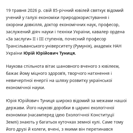
19 травня 2026 р. свій 85-річний ювілей святкує відомий
учений у галузі економіки природокористування і
охорони довкілля, доктор економічних наук, професор,
заслужений діяч науки і техніки України, кавалер ордена
«За заслуги» ІІ і ІІІ ступенів, почесний професор
Трансільванського університету (Румунія), академік НАН
України
Юрій Юрійович Туниця.
Наукова спільнота вітає шановного вченого з ювілеєм,
бажає йому міцного здоров’я, творчого натхнення і
невичерпної енергії на шляху розвитку української
економічної науки.
Юрія Юрійович Туниця широко відомий за межами нашої
держави. Його наукові доробки в царині екологічної
економіки (насамперед ідею Екологічної Конституції
Землі) знають у багатьох куточках земної кулі. Саме тому
його друзі й колеги, вчені, з якими він перетинався