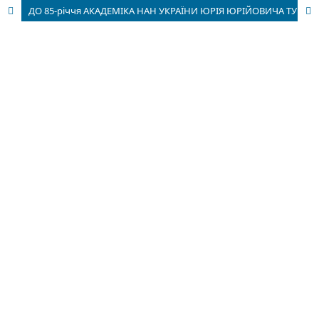
ДО 85-річчя АКАДЕМІКА НАН УКРАЇНИ ЮРІЯ ЮРІЙОВИЧА ТУНИЦІ