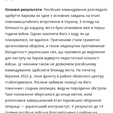
Основні результати
. Російське командування розглядало
здобуття Харкова як одне з основних завдань на етапі
повномасштабного вторгнення в Україну. З огляду на
близькість до кордону, місто було атаковане вже в перші
години війни. Однак захопити його з ходу, як це
планувалося, не вдалося. Причинами стали грамотно
організована оборона, а також недооцінка противником
боєздатності українських сил, що призвело до виділення
для наступу на Харків відверто недостатньої кількості
військ. Ці чинники також не дозволили російському
командуванню здійснити блокаду міста. На початку
березня 2022 р. лінія фронту в районі обласного центру
стабілізувалася. Росіяни займали позиції на його
північних і східних околицях, ведучи періодичні обстріли.
Таке положення зберігалося до кінця квітня, коли
розпочався завершальний етап Харківської оборонної
операції — український контрнаступ. У результаті до 14
травня російські війська було витіснено з району на