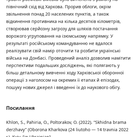
північний схід від Харкова. Прорив облоги, окрім
звільнення понад 20 населених пунктів, а також
відкинення противника на кілька десятків кілометрів,
створював серйозну загрозу для шляхів постачання
ворожого угруповання на ізюмському напрямку. У
результаті російському командуванню не вдалося
реалізувати свій намір оточити та розбити українські
війська на Донбасі. Проведений аналіз дозволив намітити
перспективи подальших досліджень, які полягають у
більш детальному вивченні ходу Харківської оборонної
операції з наголосом на окремих її етапах й епізодах,
пошуку нових джерел і введенні їх до наукового обігу.
Посилання
Khlon, S., Pahiria, O., Poltorakov, O. (2022). “Skhidna brama
derzhavy” (Oborona Kharkova (24 liutoho — 14 travnia 2022
r.). Kyiv. [in Ukrainian].