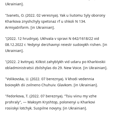
Ukrainian].
"Ivanets, O. (2022. 02 veresnya). Yak u liutomu Syly oborony
Kharkova znyshchyly spetsnaz rf u shkoli N 134.
ArmiyaInform. [in Ukrainian].
"(2022. 12 hrudnya). Ukhvala v spravi N 642/1618/22 vid
08.12.2022 r. Yedynyi derzhavnyi reiestr sudovykh rishen. [in
Ukrainian].
"(2022. 2 kvitnya). Kilkist zahyblykh vid udaru po Kharkivskii
obladministratsii zbilshylas do 29. New Voice. [in Ukrainian].
"Volikovska, U. (2022. 07 bereznya). V khodi vedennia
boiovykh dii zvilneno Chuhuiv. Glavkom. [in Ukrainian].
"Fedorkova, T. (2022. 07 bereznya). “Tsiu viinu my vzhe
prohraly”, — Maksym Kryshtop, polonenyi u Kharkovi
rosiiskyi lotchyk. Suspilne novyny. [in Ukrainian].