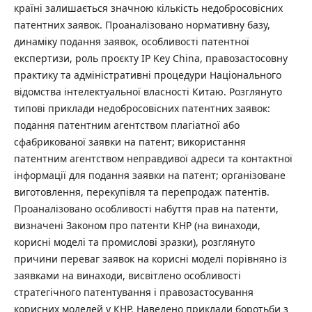
країні залишається значною кількість недобросовісних
патентних заявок. Проаналізовано нормативну базу,
динаміку подання заявок, особливості патентної
експертизи, роль проєкту IP Key China, правозастосовну
практику та адміністративні процедури Національного
відомства інтелектуальної власності Китаю. Розглянуто
типові приклади недобросовісних патентних заявок:
подання патентним агентством плагіатної або
сфабрикованої заявки на патент; використання
патентним агентством неправдивої адреси та контактної
інформації для подання заявки на патент; організоване
виготовлення, перекупівля та перепродаж патентів.
Проаналізовано особливості набуття прав на патенти,
визначені Законом про патенти КНР (на винаходи,
корисні моделі та промислові зразки), розглянуто
причини переваг заявок на корисні моделі порівняно із
заявками на винаходи, висвітлено особливості
стратегічного патентування і правозастосування
корисних моделей у КНР. Наведено приклади боротьби з