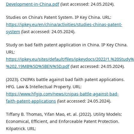
Development-in-China.pdf
(last accessed: 24.05.2024).
Studies on China’s Patent System. IP Key China. URL:
https://ipkey.eu/en/china/activities/studies-chinas-patent-
system
(last accessed: 24.05.2024).
Study on bad faith patent application in China. IP Key China.
URL:
https://ipkey.eu/sites/default/files/ipkeydocs/2022/1.%20
%202.19MB%5D%5BEN%5D.pdf
(last accessed: 24.05.2024).
(2023). CNIPA’s battle against bad faith patent applications.
HFG. Law & Intellectual Property. URL:
https://www.hfgip.com/news/cnipas-battle-against-bad-
faith-patent-applications
(last accessed: 24.05.2024).
Tiffany B. Thomas, Yifan Mao, et. al. (2022). Utility Models:
Economical, Efficient, and Enforceable Patent Protection.
Kilpatrick. URL: