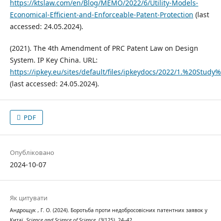
https://ktslaw.com/en/Blog/MEMO/2022/6/Utility-Models-
Economical-Efficient-and-Enforceable-Patent-Protection
(last
accessed: 24.05.2024).
(2021). The 4th Amendment of PRC Patent Law on Design
System. IP Key China. URL:
https://ipkey.eu/sites/default/files/ipkeydocs/2022/1.
(last accessed: 24.05.2024).
PDF
Опубліковано
2024-10-07
Як цитувати
Андрощук , Г. О. (2024). Боротьба проти недобросовісних патентних заявок у
Китаї.
Science and Science of Science
, (3(125), 24–42.