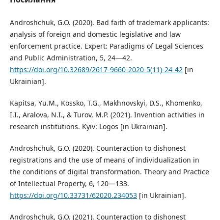
Androshchuk, G.O. (2020). Bad faith of trademark applicants:
analysis of foreign and domestic legislative and law
enforcement practice. Expert: Paradigms of Legal Sciences
and Public Administration, 5, 24—42.
https://doi.org/10.32689/2617-9660-2020-5(11)-24-42
[in
Ukrainian].
Kapitsa, Yu.M., Kossko, T.G., Makhnovskyi, D.S., Khomenko,
I.I., Aralova, N.I., & Turov, M.P. (2021). Invention activities in
research institutions. Kyiv: Logos [in Ukrainian].
Androshchuk, G.O. (2020). Counteraction to dishonest
registrations and the use of means of individualization in
the conditions of digital transformation. Theory and Practice
of Intellectual Property, 6, 120—133.
https://doi.org/10.33731/62020.234053
[in Ukrainian].
Androshchuk, G.O. (2021). Counteraction to dishonest