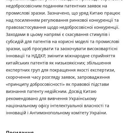
недобросовісним поданням патентних заявок на
промислові зразки. Зазначено, що уряд Китаю працює
над посиленням регулювання ринкової конкуренції та
правозастосування щодо недобросовісної конкуренції.
Заходами в цьому напрямі є скасування стимулів і
субсидій для патентів на корисні моделі та промислові
зразки, щоб просувати та заохочувати високовартісні
інновації та НДДКР, змінити міжнародне сприйняття
китайських патентів як низькоякісних; збільшення
експертних груп для покращення якості експертизи,
скорочення часу розгляду заявок, запровадження
«принципу добросовісності» як правової підстави
визнання патенту недійсним. Досвід Китаю
рекомендовано для вивчення Українському
національному офісу інтелектуальної власності та
інновацій і Антимонопольному комітету України.
Посилання