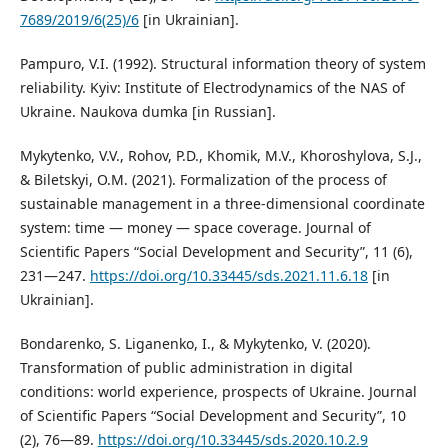
7689/2019/6(25)/6
[in Ukrainian].
Pampuro, V.I. (1992). Structural information theory of system
reliability. Kyiv: Institute of Electrodynamics of the NAS of
Ukraine. Naukova dumka [in Russian].
Mykytenko, V.V., Rohov, P.D., Khomik, M.V., Khoroshylova, S.J.,
& Biletskyi, O.М. (2021). Formalization of the process of
sustainable management in a three-dimensional coordinate
system: time — money — space coverage. Journal of
Scientific Papers “Social Development and Security”, 11 (6),
231—247.
https://doi.org/10.33445/sds.2021.11.6.18
[in
Ukrainian].
Bondarenko, S. Liganenko, І., & Mykytenko, V. (2020).
Transformation of public administration in digital
conditions: world experience, prospects of Ukraine. Journal
of Scientific Papers “Social Development and Security”, 10
(2), 76—89.
https://doi.org/10.33445/sds.2020.10.2.9