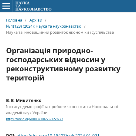
Головна
/
Архіви
/
№ 1(123) (2024): Наука та наукознавство
/
Наука та інноваційний розвиток економіки і суспільства
Організація природно-
господарських відносин у
реконструктивному розвитку
територій
В. В. Микитенко
Інститут демографії та проблем якості життя Національної
академії наук України
https://orcid.org/0000-0002-8212-9777
DOI:
https://doi.org/10.15407/sofs2024.01.021