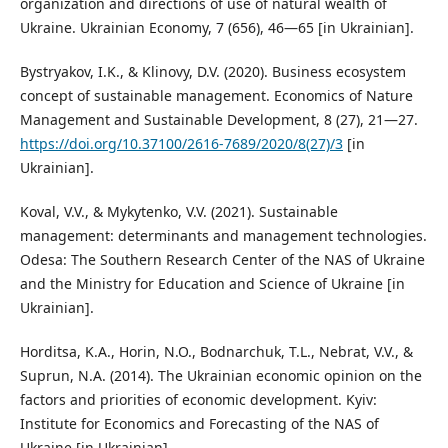
organization and directions of use of natural wealth of
Ukraine. Ukrainian Economy, 7 (656), 46—65 [in Ukrainian].
Bystryakov, I.K., & Klinovy, D.V. (2020). Business ecosystem
concept of sustainable management. Economics of Nature
Management and Sustainable Development, 8 (27), 21—27.
https://doi.org/10.37100/2616-7689/2020/8(27)/3
[in
Ukrainian].
Koval, V.V., & Mykytenko, V.V. (2021). Sustainable
management: determinants and management technologies.
Odesa: The Southern Research Center of the NAS of Ukraine
and the Ministry for Education and Science of Ukraine [in
Ukrainian].
Horditsa, K.A., Horin, N.O., Bodnarchuk, T.L., Nebrat, V.V., &
Suprun, N.A. (2014). The Ukrainian economic opinion on the
factors and priorities of economic development. Kyiv:
Institute for Economics and Forecasting of the NAS of
Ukraine [in Ukrainian].