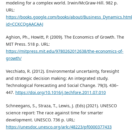
modeling for a complex world. Irwin/McGraw-Hill. 982 p.
URL:
https://books.google.com/books/about/Business_Dynamics.html
id=CCKCQgAACAAJ
Aghion, Ph., Howitt, P. (2009). The Economics of Growth. The
MIT Press. 518 p. URL:
https://mitpress.mit.edu/9780262012638/the-economics-of-
growth/
Vecchiato, R. (2012). Environmental uncertainty, foresight
and strategic decision making: An integrated study.
Technological Forecasting and Social Change. 79(3). 436–
447.
https://doi.org/10.1016/j.techfore.2011.07.010
Schneegans, S., Straza, T., Lewis, J. (Eds) (2021). UNESCO
science report: The race against time for smarter
development. UNESCO. 736 p. URL:
https://unesdoc.unesco.org/ark:/48223/pf0000377433