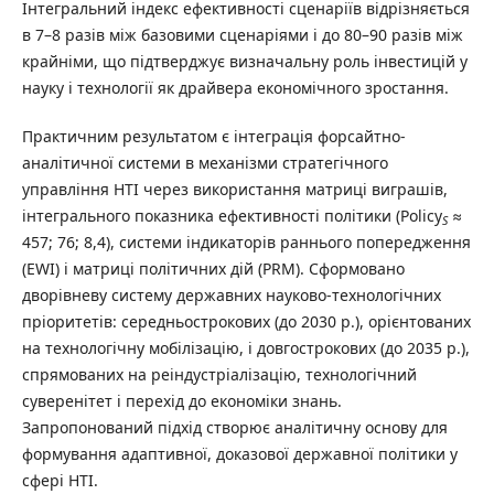
Інтегральний індекс ефективності сценаріїв відрізняється
в 7–8 разів між базовими сценаріями і до 80–90 разів між
крайніми, що підтверджує визначальну роль інвестицій у
науку і технології як драйвера економічного зростання.
Практичним результатом є інтеграція форсайтно-
аналітичної системи в механізми стратегічного
управління НТІ через використання матриці виграшів,
інтегрального показника ефективності політики (Policy
≈
S
457; 76; 8,4), системи індикаторів раннього попередження
(EWI) і матриці політичних дій (PRM). Сформовано
дворівневу систему державних науково-технологічних
пріоритетів: середньострокових (до 2030 р.), орієнтованих
на технологічну мобілізацію, і довгострокових (до 2035 р.),
спрямованих на реіндустріалізацію, технологічний
суверенітет і перехід до економіки знань.
Запропонований підхід створює аналітичну основу для
формування адаптивної, доказової державної політики у
сфері НТІ.