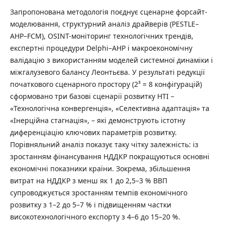
Запропонована методологія поєднує сценарне форсайт-
моделювання, структурний аналіз драйверів (PESTLE–
AHP–FCM), OSINT-моніторинг технологічних трендів,
експертні процедури Delphi–AHP і макроекономічну
валідацію з використанням моделей системної динаміки і
міжгалузевого балансу Леонтьєва. У результаті редукції
початкового сценарного простору (2³ = 8 конфігурацій)
сформовано три базові сценарії розвитку НТІ –
«Технологічна конвергенція», «Селективна адаптація» та
«Інерційна стагнація», – які демонструють істотну
диференціацію ключових параметрів розвитку.
Порівняльний аналіз показує таку чітку залежність: із
зростанням фінансування НДДКР покращуються основні
економічні показники країни. Зокрема, збільшення
витрат на НДДКР з менш як 1 до 2,5–3 % ВВП
супроводжується зростанням темпів економічного
розвитку з 1–2 до 5–7 % і підвищенням частки
високотехнологічного експорту з 4–6 до 15–20 %.