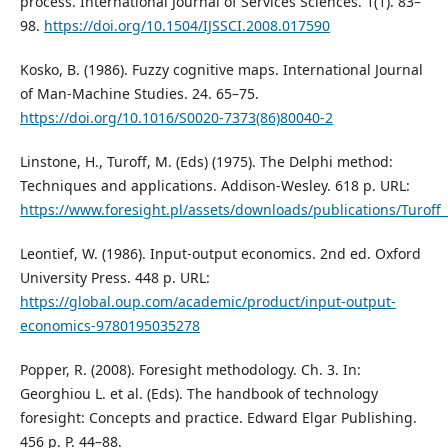
process. International Journal of Services Sciences. 1(1). 83–
98.
https://doi.org/10.1504/IJSSCI.2008.017590
Kosko, B. (1986). Fuzzy cognitive maps. International Journal
of Man-Machine Studies. 24. 65–75.
https://doi.org/10.1016/S0020-7373(86)80040-2
Linstone, H., Turoff, M. (Eds) (1975). The Delphi method:
Techniques and applications. Addison-Wesley. 618 p. URL:
https://www.foresight.pl/assets/downloads/publications/Turoff
Leontief, W. (1986). Input-output economics. 2nd ed. Oxford
University Press. 448 p. URL:
https://global.oup.com/academic/product/input-output-
economics-9780195035278
Popper, R. (2008). Foresight methodology. Ch. 3. In:
Georghiou L. et al. (Eds). The handbook of technology
foresight: Concepts and practice. Edward Elgar Publishing.
456 p. P. 44–88.