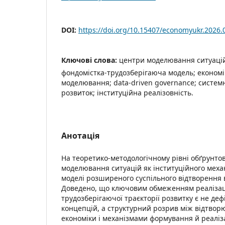
DOI:
https://doi.org/10.15407/economyukr.2026.
Ключові слова:
центри моделювання ситуацій;
фондомістка-трудозберігаюча модель; економі
моделювання; data-driven governance; систем
розвиток; інституційна реалізовність.
Анотація
На теоретико-методологічному рівні обґрунто
моделювання ситуацій як інституційного механ
моделі розширеного суспільного відтворення 
Доведено, що ключовим обмеженням реалізаці
трудозберігаючої траєкторії розвитку є не деф
концепцій, а структурний розрив між відтво
економіки і механізмами формування й реаліз