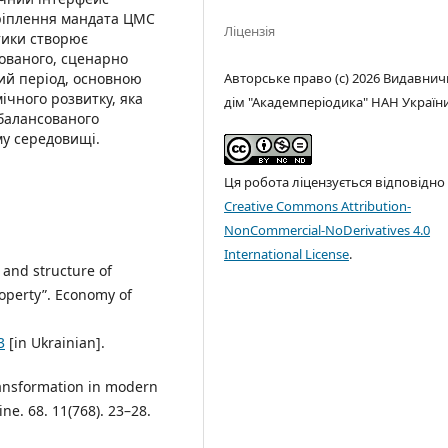
кріплення мандата ЦМС
Ліцензія
тики створює
ованого, сценарно
ий період, основною
Авторське право (c) 2026 Видавни
ічного розвитку, яка
дім "Академперіодика" НАН Україн
збалансованого
му середовищі.
Ця робота ліцензується відповідно
Creative Commons Attribution-
NonCommercial-NoDerivatives 4.0
International License
.
 and structure of
roperty”. Economy of
3
[in Ukrainian].
transformation in modern
ine. 68. 11(768). 23–28.