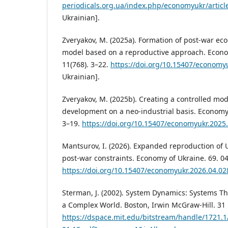
periodicals.org.ua/index.php/economyukr/articl
Ukrainian].
Zveryakov, M. (2025a). Formation of post-war e
model based on a reproductive approach. Econo
11(768). 3–22.
https://doi.org/10.15407/economy
Ukrainian].
Zveryakov, M. (2025b). Creating a controlled mod
development on a neo-industrial basis. Economy 
3–19.
https://doi.org/10.15407/economyukr.2025
Mantsurov, I. (2026). Expanded reproduction of
post-war constraints. Economy of Ukraine. 69. 04
https://doi.org/10.15407/economyukr.2026.04.02
Sterman, J. (2002). System Dynamics: Systems T
a Complex World. Boston, Irwin McGraw-Hill. 31 
https://dspace.mit.edu/bitstream/handle/1721.