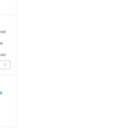
АННЯ
Я.
.003
ка