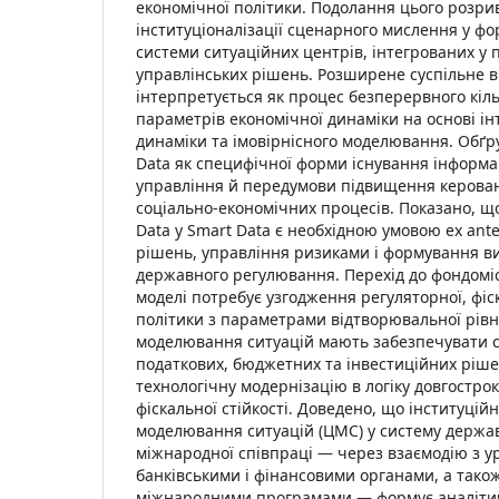
економічної політики. Подолання цього розри
інституціоналізації сценарного мислення у фо
системи ситуаційних центрів, інтегрованих у
управлінських рішень. Розширене суспільне 
інтерпретується як процес безперервного кіл
параметрів економічної динаміки на основі інт
динаміки та імовірнісного моделювання. Обґр
Data як специфічної форми існування інформац
управління й передумови підвищення керован
соціально-економічних процесів. Показано, щ
Data у Smart Data є необхідною умовою ex an
рішень, управління ризиками і формування в
державного регулювання. Перехід до фондоміс
моделі потребує узгодження регуляторної, фіск
політики з параметрами відтворювальної рів
моделювання ситуацій мають забезпечувати 
податкових, бюджетних та інвестиційних ріше
технологічну модернізацію в логіку довгострок
фіскальної стійкості. Доведено, що інституцій
моделювання ситуацій (ЦМС) у систему держав
міжнародної співпраці — через взаємодію з 
банківськими і фінансовими органами, а також
міжнародними програмами — формує аналіти