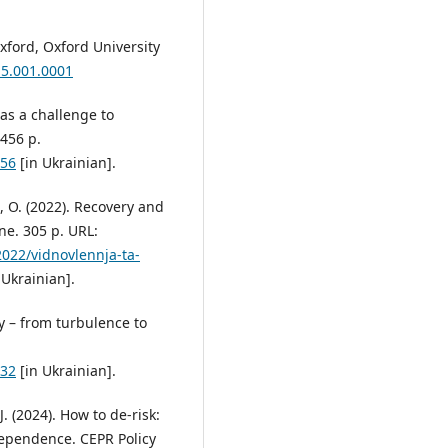
Oxford, Oxford University
15.001.0001
 as a challenge to
456 p.
456
[in Ukrainian].
a, O. (2022). Recovery and
ne. 305 p. URL:
2022/vidnovlennja-ta-
 Ukrainian].
ty – from turbulence to
332
[in Ukrainian].
J. (2024). How to de-risk:
dependence. CEPR Policy