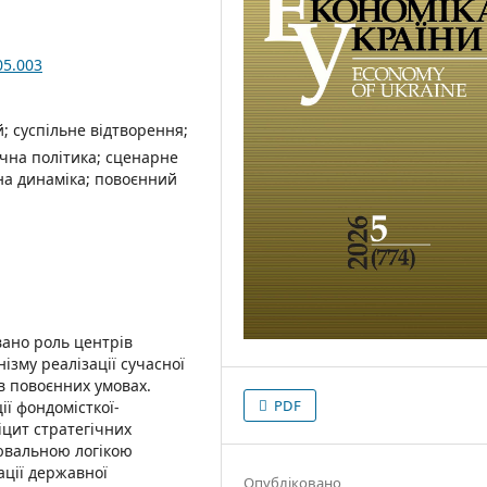
05.003
 суспільне відтворення;
чна політика; сценарне
на динаміка; повоєнний
вано роль центрів
ізму реалізації сучасної
в повоєнних умовах.
PDF
ї фондомісткої-
іцит стратегічних
рювальною логікою
ації державної
Опубліковано