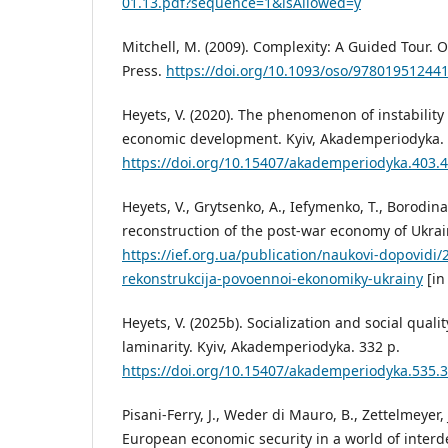
01.13.pdf?sequence=1&isAllowed=y
Mitchell, M. (2009). Complexity: A Guided Tour. 
Press.
https://doi.org/10.1093/oso/97801951244
Heyets, V. (2020). The phenomenon of instability
economic development. Kyiv, Akademperiodyka. 
https://doi.org/10.15407/akademperiodyka.403.
Heyets, V., Grytsenko, A., Iefymenko, T., Borodin
reconstruction of the post-war economy of Ukrai
https://ief.org.ua/publication/naukovi-dopovidi/
rekonstrukcija-povoennoi-ekonomiky-ukrainy
[in
Heyets, V. (2025b). Socialization and social quali
laminarity. Kyiv, Akademperiodyka. 332 p.
https://doi.org/10.15407/akademperiodyka.535.
Pisani-Ferry, J., Weder di Mauro, B., Zettelmeyer, 
European economic security in a world of inter