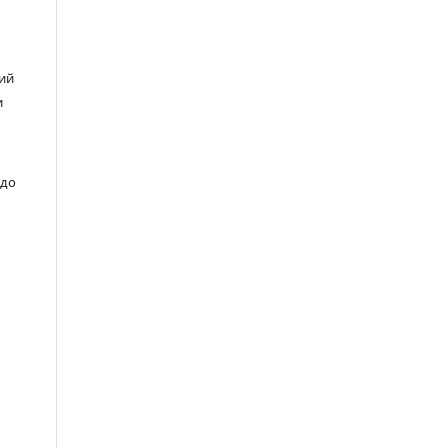
чий
и
 до