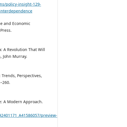
ons/policy-insight-129-
-interdependence
ange and Economic
Press.
a: A Revolution That Will
, John Murray.
: Trends, Perspectives,
5–260.
ence: A Modern Approach.
292401171_A41586057/preview-