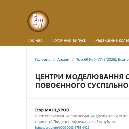
Про нас
Поточний випуск
Редакційна колег
Головна
/
Архіви
/
Том 69 № 5 (774) (2026): Екон
ЦЕНТРИ МОДЕЛЮВАННЯ С
ПОВОЄННОГО СУСПІЛЬНО
Ігор МАНЦУРОВ
Інститут системних статистичних досліджень; Уніве
провінції, Південно-Африканська Республіка
https://orcid.org/0000-0003-1753-0422