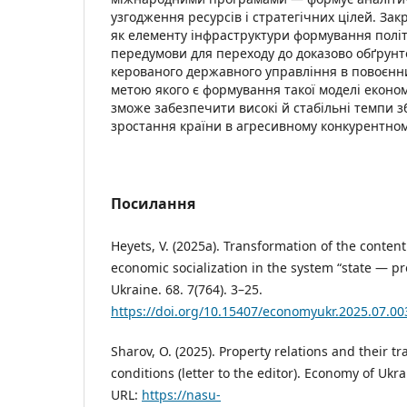
узгодження ресурсів і стратегічних цілей. За
як елементу інфраструктури формування полі
передумови для переходу до доказово обґрунт
керованого державного управління в повоєнн
метою якого є формування такої моделі економ
зможе забезпечити високі й стабільні темпи 
зростання країни в агресивному конкурентно
Посилання
Heyets, V. (2025a). Transformation of the content
economic socialization in the system “state — p
Ukraine. 68. 7(764). 3–25.
https://doi.org/10.15407/economyukr.2025.07.00
Sharov, O. (2025). Property relations and their 
conditions (letter to the editor). Economy of Ukra
URL:
https://nasu-