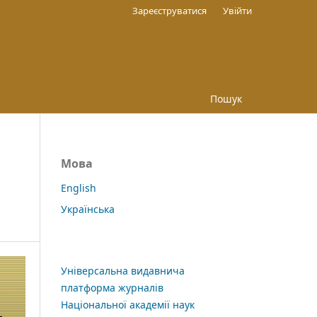
Зареєструватися
Увійти
Пошук
Мова
English
Українська
Універсальна видавнича
платформа журналів
Національної академії наук