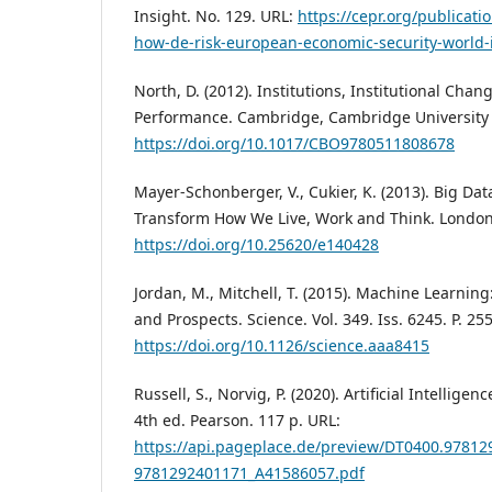
Insight. No. 129. URL:
https://cepr.org/publicati
how-de-risk-european-economic-security-world
North, D. (2012). Institutions, Institutional Ch
Performance. Cambridge, Cambridge University 
https://doi.org/10.1017/CBO9780511808678
Mayer-Schonberger, V., Cukier, K. (2013). Big Dat
Transform How We Live, Work and Think. London
https://doi.org/10.25620/e140428
Jordan, M., Mitchell, T. (2015). Machine Learning
and Prospects. Science. Vol. 349. Iss. 6245. P. 25
https://doi.org/10.1126/science.aaa8415
Russell, S., Norvig, P. (2020). Artificial Intellig
4th ed. Pearson. 117 p. URL:
https://api.pageplace.de/preview/DT0400.9781
9781292401171_A41586057.pdf