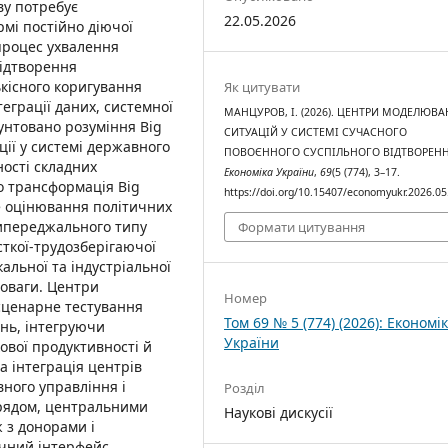
ву потребує
22.05.2026
рмі постійно діючої
 процес ухвалення
відтворення
ькісного коригування
Як цитувати
еграції даних, системної
МАНЦУРОВ, І. (2026). ЦЕНТРИ МОДЕЛЮВ
унтовано розуміння Big
СИТУАЦІЙ У СИСТЕМІ СУЧАСНОГО
ії у системі державного
ПОВОЄННОГО СУСПІЛЬНОГО ВІДТВОРЕНН
ості складних
Економіка України
,
69
(5 (774), 3–17.
о трансформація Big
https://doi.org/10.15407/economyukr.2026.05
te оцінювання політичних
ипереджального типу
Формати цитування
ткої-трудозберігаючої
альної та індустріальної
новаги. Центри
Номер
сценарне тестування
Том 69 № 5 (774) (2026): Економі
нь, інтегруючи
України
ової продуктивності й
на інтеграція центрів
ного управління і
Розділ
урядом, центральними
Наукові дискусії
 з донорами і
чний інтерфейс