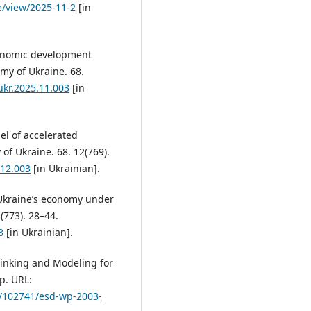
e/view/2025-11-2
[in
conomic development
my of Ukraine. 68.
ukr.2025.11.003
[in
el of accelerated
of Ukraine. 68. 12(769).
.12.003
[in Ukrainian].
 Ukraine’s economy under
(773). 28–44.
8
[in Ukrainian].
hinking and Modeling for
p. URL:
1/102741/esd-wp-2003-