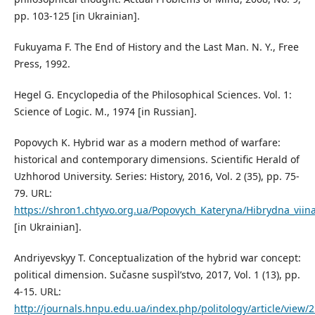
pp. 103-125 [in Ukrainian].
Fukuyama F. The End of History and the Last Man. N. Y., Free
Press, 1992.
Hegel G. Encyclopedia of the Philosophical Sciences. Vol. 1:
Science of Logic. M., 1974 [in Russian].
Popovych K. Hybrid war as a modern method of warfare:
historical and contemporary dimensions. Scientific Herald of
Uzhhorod University. Series: History, 2016, Vol. 2 (35), pp. 75-
79. URL:
https://shron1.chtyvo.org.ua/Popovych_Kateryna/Hibrydna_viina
[in Ukrainian].
Andriyevskyy T. Conceptualization of the hybrid war concept:
political dimension. Sučasne suspìlʹstvo, 2017, Vol. 1 (13), pp.
4-15. URL:
http://journals.hnpu.edu.ua/index.php/politology/article/view/