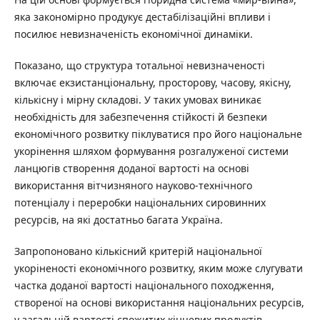
яка закономірно продукує дестабілізаційні впливи і
посилює невизначеність економічної динаміки.
Показано, що структура тотальної невизначеності
включає екзистанціональну, просторову, часову, якісну,
кількісну і мірну складові. У таких умовах виникає
необхідність для забезпечення стійкості й безпеки
економічного розвитку піклуватися про його національне
укорінення шляхом формування розгалуженої системи
ланцюгів створення доданої вартості на основі
використання вітчизняного науково-технічного
потенціалу і переробки національних сировинних
ресурсів, на які достатньо багата Україна.
Запропоновано кількісний критерій національної
укоріненості економічного розвитку, яким може слугувати
частка доданої вартості національного походження,
створеної на основі використання національних ресурсів,
у загальній вартості спожитих кінцевих продуктів.