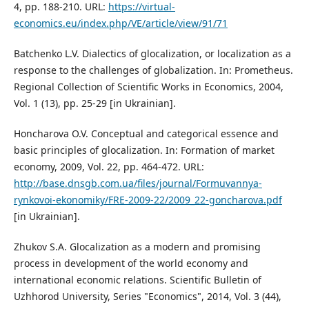
4, pp. 188-210. URL:
https://virtual-
economics.eu/index.php/VE/article/view/91/71
Batchenko L.V. Dialectics of glocalization, or localization as a
response to the challenges of globalization. In: Prometheus.
Regional Collection of Scientific Works in Economics, 2004,
Vol. 1 (13), pp. 25-29 [in Ukrainian].
Honcharova O.V. Conceptual and categorical essence and
basic principles of glocalization. In: Formation of market
economy, 2009, Vol. 22, pp. 464-472. URL:
http://base.dnsgb.com.ua/files/journal/Formuvannya-
rynkovoi-ekonomiky/FRE-2009-22/2009_22-goncharova.pdf
[in Ukrainian].
Zhukov S.A. Glocalization as a modern and promising
process in development of the world economy and
international economic relations. Scientific Bulletin of
Uzhhorod University, Series "Economics", 2014, Vol. 3 (44),