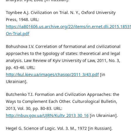
Toynbee A.J. Civilization on Trial. N. Y., Oxford University
Press, 1948. URL:
https://ia801606.us.archive.org/22/items/in.ernet.dli.2015.1853
On-Trial.pdf
Bohushova I.V. Correlation of formational and civilizational
approaches to the typology of states: theoretical and legal
analysis. Law Review of Kyiv University of Law, 2011, No. 3,
pp. 43-46. URL:
http://kul.kiev.ua/images/chasop/2011_3/43.pdf
[in
Ukrainian].
Butchenko T.I. Formation and Civilization Approaches: the
Ways to Complement Each Other. Culturological Bulletin,
2013, Vol. 30, pp. 80-83. URL:
http://nbuv.gov.ua/UJRN/Kultv_2013_30_16
[in Ukrainian].
Hegel G. Science of Logic. Vol. 3. M., 1972 [in Russian].