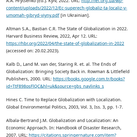
A.A. Hrytsenko (Ed.). Kyiv, 2022. URL:
http://ief.org.ua/wp-
content/uploads/2022/12/Ec-superech-globaliz-ta-localiz-v-
umomah-gibryd-viyny.pdf
[in Ukrainian].
Altman S.A., Bastian C.R. The State of Globalization in 2022.
Harvard Business Review, 2022, Apr 12. URL:
https://hbr.org/2022/04/the-state-of-globalization-in-2022
(accessed on: 20.02.2023).
Kalb D., Land M. van der, Staring R. et. al. The Ends of
Globalization: Bringing Society Back in. Rowman & Littlefield
Publishers, 2000. URL:
https://books.google.com.tr/books?
id=TtF898osFlQC&hl=uk&source=gbs_navlinks_s
Hines C. Time to Replace Globalization with Localization.
Global Environmental Politics, 2003, Vol. 3, Iss. 3, pp. 1-7.
Albala-Bertrand J.M. Globalization and Localization: An
Economic Approach. In: Handbook of Disaster Research,
2007. URL:
https://citations.springernature.com/item?