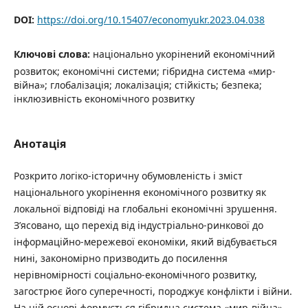
DOI:
https://doi.org/10.15407/economyukr.2023.04.038
Ключові слова:
національно укорінений економічний
розвиток; економічні системи; гібридна система «мир-
війна»; глобалізація; локалізація; стійкість; безпека;
інклюзивність економічного розвитку
Анотація
Розкрито логіко-історичну обумовленість і зміст
національного укорінення економічного розвитку як
локальної відповіді на глобальні економічні зрушення.
З’ясовано, що перехід від індустріально-ринкової до
інформаційно-мережевої економіки, який відбувається
нині, закономірно призводить до посилення
нерівномірності соціально-економічного розвитку,
загострює його суперечності, породжує конфлікти і війни.
На цій основі формується гібридна система «мир-війна»,