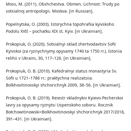
Moss, M. (2011). Obshchestva. Obmen. Lichnost: Trudy po
sotsialnoj antropologii. Moskva. [in Russian].
Popelnytska, O. (2003). Istorychna topohrafiia kyivskoho
Podolu XVII – pochatku XIX st. Kyiv. [in Ukrainian].
Prokopiuk, O. (2020). Sotsialnyi sklad zhertvodavtsiv Sofii
Kyivskoi (za ryznychnymy opysamy 1740 ta 1750 rr.). Istoriia
relihii v Ukraini, 30, 117–126. [in Ukrainian].
Prokopiuk, O. B. (2010). Kafedralnyi status monastyria Sv.
Sofii u 1721–1786 rr.: praktychna realizatsiia.
Bolkhovitinovskyi shchorichnyk 2009, 38–56. [in Ukrainian].
Prokopiuk, O. B. (2019). Reiestr vkladnykiv Kyievo-Pecherskoi
lavry za opysamy ryznytsi Uspenskoho soboru. Rocznik
Bołchowitinowski=Bolkhovitinovskyi shchorichnyk 2017/2018,
391–431. [in Ukrainian].