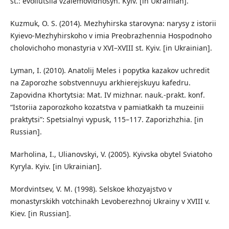
st.: evoliutsiia vzaiemovidnosyn. Kyiv. [in Ukrainian].
Kuzmuk, O. S. (2014). Mezhyhirska starovyna: narysy z istorii
Kyievo-Mezhyhirskoho v imia Preobrazhennia Hospodnoho
cholovichoho monastyria v XVI–XVIII st. Kyiv. [in Ukrainian].
Lyman, I. (2010). Anatolij Meles i popytka kazakov uchredit
na Zaporozhe sobstvennuyu arkhierejskuyu kafedru.
Zapovidna Khortytsia: Mat. IV mizhnar. nauk.-prakt. konf.
“Istoriia zaporozkoho kozatstva v pamiatkakh ta muzeinii
praktytsi”: Spetsialnyi vypusk, 115–117. Zaporizhzhia. [in
Russian].
Marholina, I., Ulianovskyi, V. (2005). Kyivska obytel Sviatoho
Kyryla. Kyiv. [in Ukrainian].
Mordvintsev, V. M. (1998). Selskoe khozyajstvo v
monastyrskikh votchinakh Levoberezhnoj Ukrainy v XVIII v.
Kiev. [in Russian].