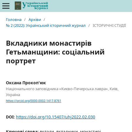
Головна
/
Архіви
/
№ 2 (2022): Український історичний журнал
/
ІСТОРИЧНІ СТУДІЇ
Вкладники монастирів
Гетьманщини: соціальний
портрет
Оксана Прокоп'юк
Національного заповідника «Києво-Печерська лавра», Київ,
Україна
https://orcid.org/0000-0002-1417-8761
DOI:
https://doi.org/10.15407/uhj2022.02.030
Ключові слова:
вклади, вкладники, монастирі,