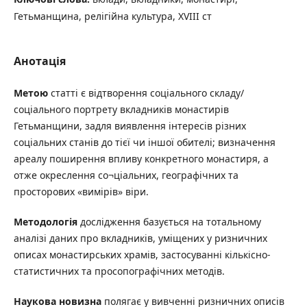
Гетьманщина, релігійна культура, XVIII ст
Анотація
Метою
статті є відтворення соціального складу/
соціального портрету вкладників монастирів
Гетьманщини, задля виявлення інтересів різних
соціальних станів до тієї чи іншої обителі; визначення
ареалу поширення впливу конкретного монастиря, а
отже окреслення со¬ціальних, географічних та
просторових «вимірів» віри.
Методологія
дослідження базується на тотальному
аналізі даних про вкладників, уміщених у ризничних
описах монастирських храмів, застосуванні кількісно-
статистичних та просопографічних методів.
Наукова новизна
полягає у вивченні ризничних описів