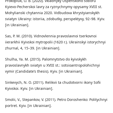
Prokopiuk, O. B. (2020). Vkladnyky Uspenskoho soboru
Kyievo-Pecherskoi lavry za ryznychnymy opysamy XVIII st.
Mohylianski chytannia 2020. Vidbudova khrystyianskykh
sviatyn Ukrainy: istoriia, zdobutky, perspektyvy, 92–98. Kyiv.
[in Ukrainian].
Sas, P. M. (2010). Vidnovlennia pravoslavnoi tserkovnoi
iierarkhii Kyivskoi mytropolii (1620 r.). Ukrainskyi istorychnyi
zhurnal, 4, 15–39. [in Ukrainian].
Shulha, Ya. M. (2015). Palomnytstvo do kyivskykh
pravoslavnykh sviatyn u XVIII st.: sotsioantropolohichnyi
vymir (Candidate’s thesis). Kyiv. [in Ukrainian].
Sinkevych, N. O. (2011). Relikvii ta chudotvorni ikony Sofii
Kyivskoi. Kyiv. [in Ukrainian].
Smolii, V., Stepankov, V. (2011). Petro Doroshenko: Politychnyi
portret. Kyiv. [in Ukrainian].