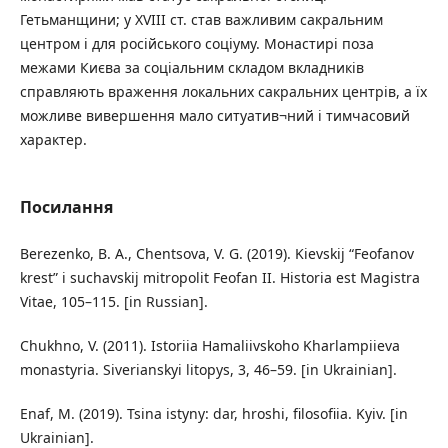
Гетьманщини; у XVIII ст. став важливим сакральним
центром і для російського соціуму. Монастирі поза
межами Києва за соціальним складом вкладників
справляють враження локальних сакральних центрів, а їх
можливе вивершення мало ситуатив¬ний і тимчасовий
характер.
Посилання
Berezenko, B. A., Chentsova, V. G. (2019). Kievskij “Feofanov
krest” i suchavskij mitropolit Feofan II. Historia est Magistra
Vitae, 105–115. [in Russian].
Chukhno, V. (2011). Istoriia Hamaliivskoho Kharlampiieva
monastyria. Siverianskyi litopys, 3, 46–59. [in Ukrainian].
Enaf, M. (2019). Tsina istyny: dar, hroshi, filosofiia. Kyiv. [in
Ukrainian].