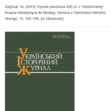
Zatyliuk, Ya. (2015). Kyivski posolstva XVII st. z “moshchamy”
kniazia Volodymyra do Moskvy. Ukraina v Tsentralno-Skhidnii
Yevropi, 15, 165–190. [in Ukrainian].