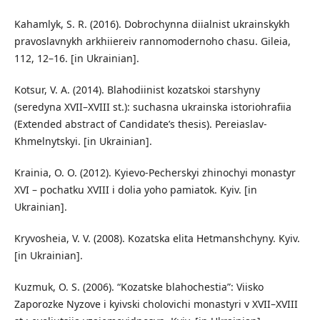
Kahamlyk, S. R. (2016). Dobrochynna diialnist ukrainskykh
pravoslavnykh arkhiiereiv rannomodernoho chasu. Gileia,
112, 12–16. [in Ukrainian].
Kotsur, V. A. (2014). Blahodiinist kozatskoi starshyny
(seredyna XVII–XVIII st.): suchasna ukrainska istoriohrafiia
(Extended abstract of Candidate’s thesis). Pereiaslav-
Khmelnytskyi. [in Ukrainian].
Krainia, O. O. (2012). Kyievo-Pecherskyi zhinochyi monastyr
XVI – pochatku XVIII i dolia yoho pamiatok. Kyiv. [in
Ukrainian].
Kryvosheia, V. V. (2008). Kozatska elita Hetmanshchyny. Kyiv.
[in Ukrainian].
Kuzmuk, O. S. (2006). “Kozatske blahochestia”: Viisko
Zaporozke Nyzove i kyivski cholovichi monastyri v XVII–XVIII