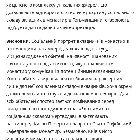
як цілісного комплексу унікальних джерел, що
дозволя¬ють відтворити статистичну картину соціального
складу вкладників монастирів Гетьманщини, створюють
підґрунтя для подальших інтерпретацій.
Висновки.
Соціальний портрет вкладни¬ків монастирів
Гетьманщини насамперед залежав від статусу,
місцезнаходження обителі, на¬явності шанованих
святинь, урешті від активності, яку проявляв сам
монастир у комунікації з потенційними вкладниками.
Кожна обитель вирізнялася особливим, характерним
лише для неї соціальним складом вкладників, хоча окремі
дарителі могли жертвувати до кількох монас¬тирів. Для
всіх обителей спостерігається домінування серед
вкладників чорного духівництва. «Елітними» за
соціальним складом жертводавців виглядають
насамперед Києво-Печерська лавра та Свято-Софійський
кафедральний монастир. Безумовно, Київ з його
монастирями мав статус сакральної столиці