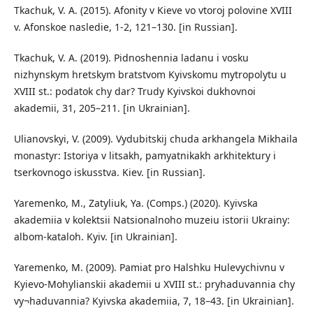
Tkachuk, V. A. (2015). Afonity v Kieve vo vtoroj polovine XVIII
v. Afonskoe nasledie, 1-2, 121–130. [in Russian].
Tkachuk, V. A. (2019). Pidnoshennia ladanu i vosku
nizhynskym hretskym bratstvom Kyivskomu mytropolytu u
XVIII st.: podatok chy dar? Trudy Kyivskoi dukhovnoi
akademii, 31, 205–211. [in Ukrainian].
Ulianovskyi, V. (2009). Vydubitskij chuda arkhangela Mikhaila
monastyr: Istoriya v litsakh, pamyatnikakh arkhitektury i
tserkovnogo iskusstva. Kiev. [in Russian].
Yaremenko, M., Zatyliuk, Ya. (Comps.) (2020). Kyivska
akademiia v kolektsii Natsionalnoho muzeiu istorii Ukrainy:
albom-kataloh. Kyiv. [in Ukrainian].
Yaremenko, M. (2009). Pamiat pro Halshku Hulevychivnu v
Kyievo-Mohylianskii akademii u XVIII st.: pryhaduvannia chy
vy¬haduvannia? Kyivska akademiia, 7, 18–43. [in Ukrainian].