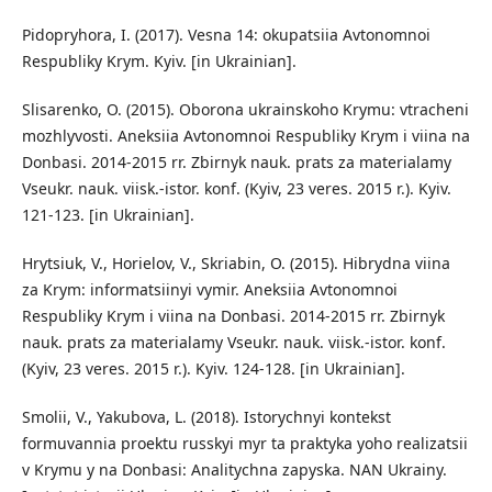
Pidopryhora, I. (2017). Vesna 14: okupatsiia Avtonomnoi
Respubliky Krym. Kyiv. [in Ukrainian].
Slisarenko, O. (2015). Oborona ukrainskoho Krymu: vtracheni
mozhlyvosti. Aneksiia Avtonomnoi Respubliky Krym i viina na
Donbasi. 2014-2015 rr. Zbirnyk nauk. prats za materialamy
Vseukr. nauk. viisk.-istor. konf. (Kyiv, 23 veres. 2015 r.). Kyiv.
121-123. [in Ukrainian].
Hrytsiuk, V., Horielov, V., Skriabin, O. (2015). Hibrydna viina
za Krym: informatsiinyi vymir. Aneksiia Avtonomnoi
Respubliky Krym i viina na Donbasi. 2014-2015 rr. Zbirnyk
nauk. prats za materialamy Vseukr. nauk. viisk.-istor. konf.
(Kyiv, 23 veres. 2015 r.). Kyiv. 124-128. [in Ukrainian].
Smolii, V., Yakubova, L. (2018). Istorychnyi kontekst
formuvannia proektu russkyi myr ta praktyka yoho realizatsii
v Krymu y na Donbasi: Analitychna zapyska. NAN Ukrainy.