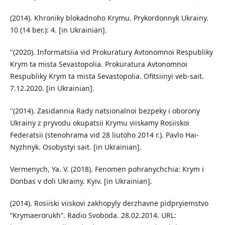
(2014). Khroniky blokadnoho Krymu. Prykordonnyk Ukrainy.
10 (14 ber.): 4. [in Ukrainian].
"(2020). Informatsiia vid Prokuratury Avtonomnoi Respubliky
Krym ta mista Sevastopolia. Prokuratura Avtonomnoi
Respubliky Krym ta mista Sevastopolia. Ofitsiinyi veb-sait.
7.12.2020. [in Ukrainian].
"(2014). Zasidannia Rady natsionalnoi bezpeky i oborony
Ukrainy z pryvodu okupatsii Krymu viiskamy Rosiiskoi
Federatsii (stenohrama vid 28 liutoho 2014 r.). Pavlo Hai-
Nyzhnyk. Osobystyi sait. [in Ukrainian].
Vermenych, Ya. V. (2018). Fenomen pohranychchia: Krym i
Donbas v doli Ukrainy. Kyiv. [in Ukrainian].
(2014). Rosiiski viiskovi zakhopyly derzhavne pidpryiemstvo
“Krymaerorukh”. Radio Svoboda. 28.02.2014. URL: