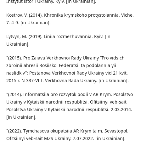
Instytut istorii Ukrainy. Kyiv. [in Ukrainian].
Kostrov, V. (2014). Khronika krymskoho protystoiannia. Viche.
7: 4-9. [in Ukrainian].
Lytvyn, M. (2019). Liniia rozmezhuvannia. Kyiv. [in
Ukrainian].
"(2015). Pro Zaiavu Verkhovnoi Rady Ukrainy “Pro vidsich
zbroinii ahresii Rosiiskoi Federatsii ta podolannia yii
naslidkiv”: Postanova Verkhovnoi Rady Ukrainy vid 21 kvit.
2015 r. N 337-VIII. Verkhovna Rada Ukrainy. [in Ukrainian].
"(2014). Informatsiia pro rozvytok podii v AR Krym. Posolstvo
Ukrainy v Kytaiskii narodnii respublitsi. Ofitsiinyi veb-sait
Posolstva Ukrainy v Kytaiskii narodnii respublitsi. 2.03.2014.
[in Ukrainian].
"(2022). Tymchasova okupatsiia AR Krym ta m. Sevastopol.
Ofitsiinyi veb-sait MZS Ukrainy. 7.07.2022. [in Ukrainian].