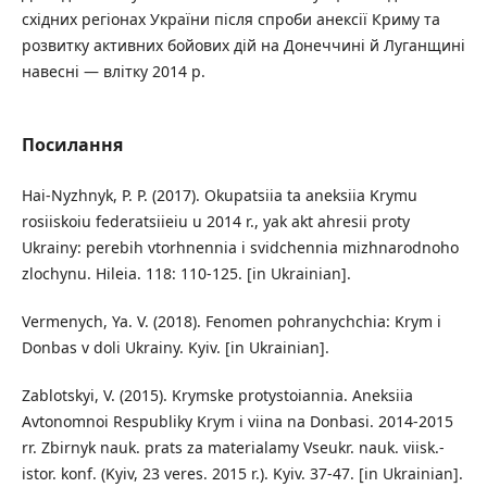
східних регіонах України після спроби анексії Криму та
розвитку активних бойових дій на Донеччині й Луганщині
навесні — влітку 2014 р.
Посилання
Hai-Nyzhnyk, P. P. (2017). Okupatsiia ta aneksiia Krymu
rosiiskoiu federatsiieiu u 2014 r., yak akt ahresii proty
Ukrainy: perebih vtorhnennia i svidchennia mizhnarodnoho
zlochynu. Hileia. 118: 110-125. [in Ukrainian].
Vermenych, Ya. V. (2018). Fenomen pohranychchia: Krym i
Donbas v doli Ukrainy. Kyiv. [in Ukrainian].
Zablotskyi, V. (2015). Krymske protystoiannia. Aneksiia
Avtonomnoi Respubliky Krym i viina na Donbasi. 2014-2015
rr. Zbirnyk nauk. prats za materialamy Vseukr. nauk. viisk.-
istor. konf. (Kyiv, 23 veres. 2015 r.). Kyiv. 37-47. [in Ukrainian].