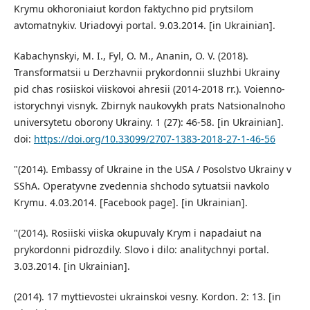
Krymu okhoroniaiut kordon faktychno pid prytsilom
avtomatnykiv. Uriadovyi portal. 9.03.2014. [in Ukrainian].
Kabachynskyi, M. I., Fyl, O. M., Ananin, O. V. (2018).
Transformatsii u Derzhavnii prykordonnii sluzhbi Ukrainy
pid chas rosiiskoi viiskovoi ahresii (2014-2018 rr.). Voienno-
istorychnyi visnyk. Zbirnyk naukovykh prats Natsionalnoho
universytetu oborony Ukrainy. 1 (27): 46-58. [in Ukrainian].
doi:
https://doi.org/10.33099/2707-1383-2018-27-1-46-56
"(2014). Embassy of Ukraine in the USA / Posolstvo Ukrainy v
SShA. Operatyvne zvedennia shchodo sytuatsii navkolo
Krymu. 4.03.2014. [Facebook page]. [in Ukrainian].
"(2014). Rosiiski viiska okupuvaly Krym i napadaiut na
prykordonni pidrozdily. Slovo i dilo: analitychnyi portal.
3.03.2014. [in Ukrainian].
(2014). 17 myttievostei ukrainskoi vesny. Kordon. 2: 13. [in