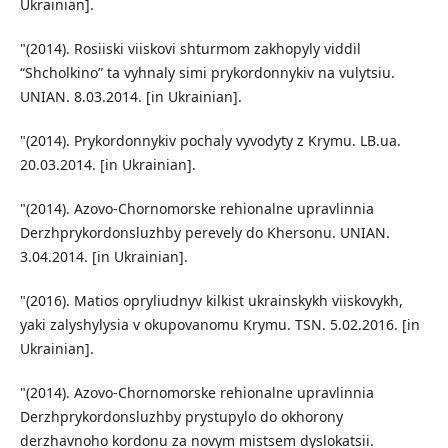
Ukrainian].
"(2014). Rosiiski viiskovi shturmom zakhopyly viddil
“Shcholkino” ta vyhnaly simi prykordonnykiv na vulytsiu.
UNIAN. 8.03.2014. [in Ukrainian].
"(2014). Prykordonnykiv pochaly vyvodyty z Krymu. LB.ua.
20.03.2014. [in Ukrainian].
"(2014). Azovo-Chornomorske rehionalne upravlinnia
Derzhprykordonsluzhby perevely do Khersonu. UNIAN.
3.04.2014. [in Ukrainian].
"(2016). Matios opryliudnyv kilkist ukrainskykh viiskovykh,
yaki zalyshylysia v okupovanomu Krymu. TSN. 5.02.2016. [in
Ukrainian].
"(2014). Azovo-Chornomorske rehionalne upravlinnia
Derzhprykordonsluzhby prystupylo do okhorony
derzhavnoho kordonu za novym mistsem dyslokatsii.