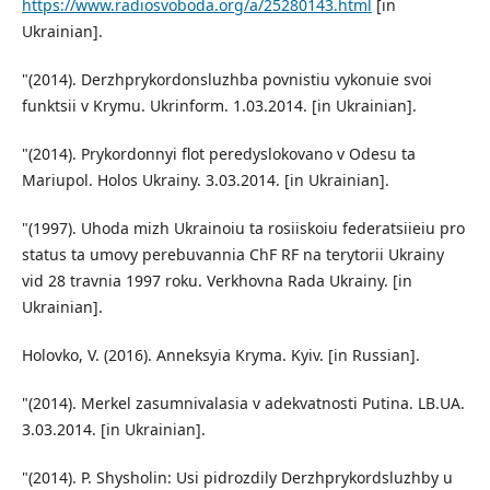
https://www.radiosvoboda.org/a/25280143.html
[in
Ukrainian].
"(2014). Derzhprykordonsluzhba povnistiu vykonuie svoi
funktsii v Krymu. Ukrinform. 1.03.2014. [in Ukrainian].
"(2014). Prykordonnyi flot peredyslokovano v Odesu ta
Mariupol. Holos Ukrainy. 3.03.2014. [in Ukrainian].
"(1997). Uhoda mizh Ukrainoiu ta rosiiskoiu federatsiieiu pro
status ta umovy perebuvannia ChF RF na terytorii Ukrainy
vid 28 travnia 1997 roku. Verkhovna Rada Ukrainy. [in
Ukrainian].
Holovko, V. (2016). Anneksyia Kryma. Kyiv. [in Russian].
"(2014). Merkel zasumnivalasia v adekvatnosti Putina. LB.UA.
3.03.2014. [in Ukrainian].
"(2014). P. Shysholin: Usi pidrozdily Derzhprykordsluzhby u