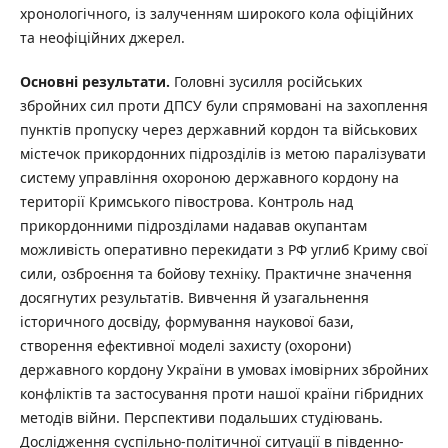
хронологічного, із залученням широкого кола офіційних
та неофіційних джерел.
Основні результати.
Головні зусилля російських
збройних сил проти ДПСУ були спрямовані на захоплення
пунктів пропуску через державний кордон та військових
містечок прикордонних підрозділів із метою паралізувати
систему управління охороною державного кордону на
території Кримського півострова. Контроль над
прикордонними підрозділами надавав окупантам
можливість оперативно перекидати з РФ углиб Криму свої
сили, озброєння та бойову техніку. Практичне значення
досягнутих результатів. Вивчення й узагальнення
історичного досвіду, формування наукової бази,
створення ефективної моделі захисту (охорони)
державного кордону України в умовах імовірних збройних
конфліктів та застосування проти нашої країни гібридних
методів війни. Перспективи подальших студіювань.
Дослідження суспільно-політичної ситуації в південно-