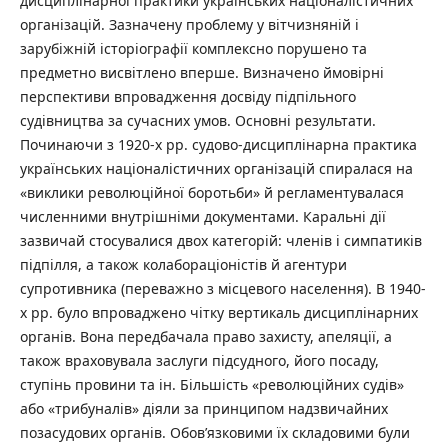
дисциплінарної практики українських націоналістичних
організацій. Зазначену проблему у вітчизняній і
зарубіжній історіографії комплексно порушено та
предметно висвітлено вперше. Визначено ймовірні
перспективи впровадження досвіду підпільного
судівництва за сучасних умов. Основні результати.
Починаючи з 1920-х рр. судово-дисциплінарна практика
українських націоналістичних організацій спиралася на
«виклики революційної боротьби» й регламентувалася
численними внутрішніми документами. Каральні дії
зазвичай стосувалися двох категорій: членів і симпатиків
підпілля, а також колабораціоністів й агентури
супротивника (переважно з місцевого населення). В 1940-
х рр. було впроваджено чітку вертикаль дисциплінарних
органів. Вона передбачала право захисту, апеляції, а
також враховувала заслуги підсудного, його посаду,
ступінь провини та ін. Більшість «революційних судів»
або «трибуналів» діяли за принципом надзвичайних
позасудових органів. Обов’язковими їх складовими були