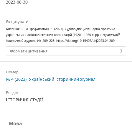
2023-08-30
Як цитувати
Антонюк, Я., & Трофимович, В. (2023). Судово-дисциплінарна практика
українських націоналістичних організацій (1920—1980-ті рр.).
Український
історичний журнал
, (4), 209–223. https://doi.org/10.15407/uhj2023.04.209
Формати цитування
Номер
№ 4 (2023): Український історичний журнал
Розділ
ІСТОРИЧНІ СТУДІЇ
Мова