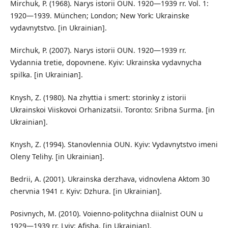
Mirchuk, P. (1968). Narys istorii OUN. 1920—1939 rr. Vol. 1:
1920—1939. München; London; New York: Ukrainske
vydavnytstvo. [in Ukrainian].
Mirchuk, P. (2007). Narys istorii OUN. 1920—1939 rr.
Vydannia tretie, dopovnene. Kyiv: Ukrainska vydavnycha
spilka. [in Ukrainian].
Knysh, Z. (1980). Na zhyttia i smert: storinky z istorii
Ukrainskoi Viiskovoi Orhanizatsii. Toronto: Sribna Surma. [in
Ukrainian].
Knysh, Z. (1994). Stanovlennia OUN. Kyiv: Vydavnytstvo imeni
Oleny Telihy. [in Ukrainian].
Bedrii, A. (2001). Ukrainska derzhava, vidnovlena Aktom 30
chervnia 1941 r. Kyiv: Dzhura. [in Ukrainian].
Posivnych, M. (2010). Voienno-politychna diialnist OUN u
1929—1939 rr. Lviv: Afisha. [in Ukrainian].