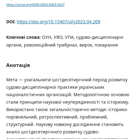
https://orcid.org/0000-0003-0083-0437
DOI:
https://doi.org/10.15407/uhj2023.04.209
Ключові слова:
ОУН, УВО, УПА, судово-дисциплінарні
органи, революційний трибунал, вирок, покарання
Анотація
Мета — узагальнити шістдесятирічний період розвитку
судово-дисциплінарної практики українських
націоналістичних організацій. Методологічною основою
стали принципи наукової неупередженості та історизму.
Використано також загальноісторичні методи: історико-
порівняльний, ретроспективний, проблемний,
структурний. Наукову новизну дослідження становить
аналіз шістдесятирічного розвитку судово-