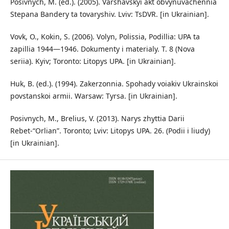
Posivnych, M. (ed.). (2005). Varshavskyi akt obvynuvachennia
Stepana Bandery ta tovaryshiv. Lviv: TsDVR. [in Ukrainian].
Vovk, O., Kokin, S. (2006). Volyn, Polissia, Podillia: UPA ta
zapillia 1944—1946. Dokumenty i materialy. T. 8 (Nova
seriia). Kyiv; Toronto: Litopys UPA. [in Ukrainian].
Huk, B. (ed.). (1994). Zakerzonnia. Spohady voiakiv Ukrainskoi
povstanskoi armii. Warsaw: Tyrsa. [in Ukrainian].
Posivnych, M., Brelius, V. (2013). Narys zhyttia Darii
Rebet-“Orlian”. Toronto; Lviv: Litopys UPA. 26. (Podii i liudy)
[in Ukrainian].