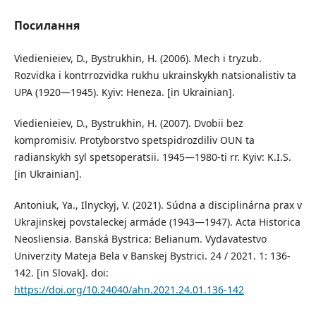
Посилання
Viedienieiev, D., Bystrukhin, H. (2006). Mech i tryzub.
Rozvidka i kontrrozvidka rukhu ukrainskykh natsionalistiv ta
UPA (1920—1945). Kyiv: Heneza. [in Ukrainian].
Viedienieiev, D., Bystrukhin, H. (2007). Dvobii bez
kompromisiv. Protyborstvo spetspidrozdiliv OUN ta
radianskykh syl spetsoperatsii. 1945—1980-ti rr. Kyiv: K.I.S.
[in Ukrainian].
Antoniuk, Ya., Ilnyckyj, V. (2021). Súdna a disciplinárna prax v
Ukrajinskej povstaleckej armáde (1943—1947). Acta Historica
Neosliensia. Banská Bystrica: Belianum. Vydavatestvo
Univerzity Mateja Bela v Banskej Bystrici. 24 / 2021. 1: 136-
142. [in Slovak]. doi:
https://doi.org/10.24040/ahn.2021.24.01.136-142