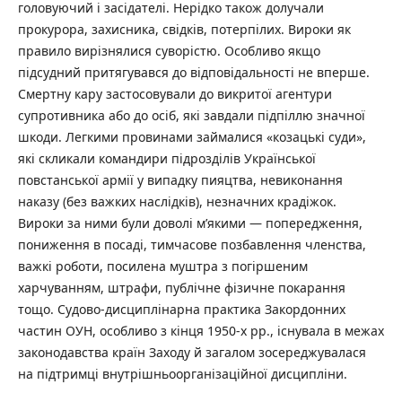
головуючий і засідателі. Нерідко також долучали
прокурора, захисника, свідків, потерпілих. Вироки як
правило вирізнялися суворістю. Особливо якщо
підсудний притягувався до відповідальності не вперше.
Смертну кару застосовували до викритої агентури
супротивника або до осіб, які завдали підпіллю значної
шкоди. Легкими провинами займалися «козацькі суди»,
які скликали командири підрозділів Української
повстанської армії у випадку пияцтва, невиконання
наказу (без важких наслідків), незначних крадіжок.
Вироки за ними були доволі м’якими — попередження,
пониження в посаді, тимчасове позбавлення членства,
важкі роботи, посилена муштра з погіршеним
харчуванням, штрафи, публічне фізичне покарання
тощо. Судово-дисциплінарна практика Закордонних
частин ОУН, особливо з кінця 1950-х рр., існувала в межах
законодавства країн Заходу й загалом зосереджувалася
на підтримці внутрішньоорганізаційної дисципліни.