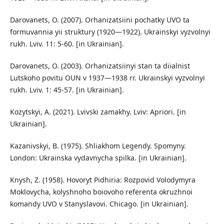
Darovanets, O. (2007). Orhanizatsiini pochatky UVO ta
formuvannia yii struktury (1920—1922). Ukrainskyi vyzvolnyi
rukh. Lviv. 11: 5-60. [in Ukrainian].
Darovanets, O. (2003). Orhanizatsiinyi stan ta diialnist
Lutskoho povitu OUN v 1937—1938 rr. Ukrainskyi vyzvolnyi
rukh. Lviv. 1: 45-57. [in Ukrainian].
Kozytskyi, A. (2021). Lvivski zamakhy. Lviv: Apriori. [in
Ukrainian].
Kazanivskyi, B. (1975). Shliakhom Legendy. Spomyny.
London: Ukrainska vydavnycha spilka. [in Ukrainian].
Knysh, Z. (1958). Hovoryt Pidhiria: Rozpovid Volodymyra
Moklovycha, kolyshnoho boiovoho referenta okruzhnoi
komandy UVO v Stanyslavovi. Chicago. [in Ukrainian].