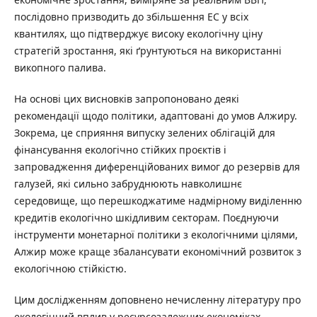
послідовно призводить до збільшення ЕС у всіх
квантилях, що підтверджує високу екологічну ціну
стратегій зростання, які ґрунтуються на використанні
викопного палива.
На основі цих висновків запропоновано деякі
рекомендації щодо політики, адаптовані до умов Алжиру.
Зокрема, це сприяння випуску зелених облігацій для
фінансування екологічно стійких проєктів і
запровадження диференційованих вимог до резервів для
галузей, які сильно забруднюють навколишнє
середовище, що перешкоджатиме надмірному виділенню
кредитів екологічно шкідливим секторам. Поєднуючи
інструменти монетарної політики з екологічними цілями,
Алжир може краще збалансувати економічний розвиток з
екологічною стійкістю.
Цим дослідженням доповнено нечисленну літературу про
екологічний вплив у ресурсозалежних економіках,