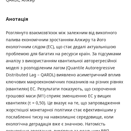
Анотація
Розглянуто взаємозв'язок між залежним від викопного
палива економічним зростанням Алжиру та його
екологічним слідом (ЕС), що стає дедалі актуальнішою
проблемою для багатих на ресурси країн. За підсумками
аналізу з використанням квантильної авторегресійної
моделі з розподіленим лагом (Quantile Autoregressive
Distributed Lag – QARDL) виявлено асиметричний вплив
ключових макроекономічних показників на різних рівнях
(квантилях) ЕС. Результати показують, що скорочення
грошової маси (M1) сприяє зменшенню ЕС у вищих
квантилях (τ = 0,50). Це вказує на те, що запровадження
жорсткішої монетарної політики стає ефективнішим у
послабленні тиску на навколишнє середовище, коли
екологічна деградація вже є значною. Натомість
економічне зростання, виміряне за реальним ВВП,