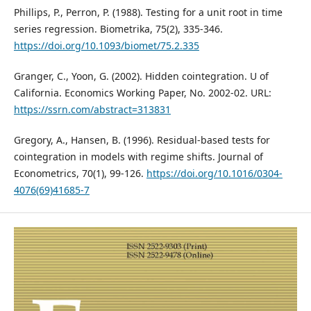
Phillips, P., Perron, P. (1988). Testing for a unit root in time
series regression. Biometrika, 75(2), 335-346.
https://doi.org/10.1093/biomet/75.2.335
Granger, C., Yoon, G. (2002). Hidden cointegration. U of
California. Economics Working Paper, No. 2002-02. URL:
https://ssrn.com/abstract=313831
Gregory, A., Hansen, B. (1996). Residual-based tests for
cointegration in models with regime shifts. Journal of
Econometrics, 70(1), 99-126.
https://doi.org/10.1016/0304-
4076(69)41685-7