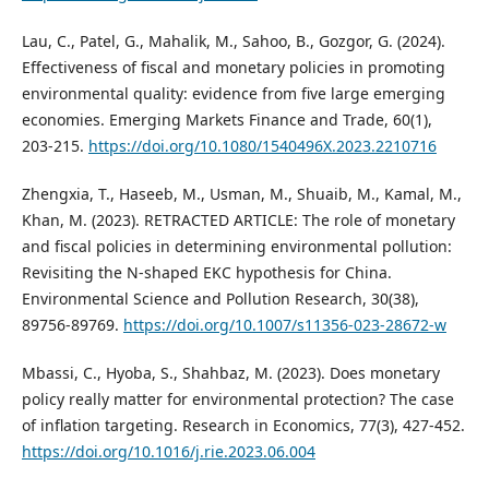
Lau, C., Patel, G., Mahalik, M., Sahoo, B., Gozgor, G. (2024).
Effectiveness of fiscal and monetary policies in promoting
environmental quality: evidence from five large emerging
economies. Emerging Markets Finance and Trade, 60(1),
203-215.
https://doi.org/10.1080/1540496X.2023.2210716
Zhengxia, T., Haseeb, M., Usman, M., Shuaib, M., Kamal, M.,
Khan, M. (2023). RETRACTED ARTICLE: The role of monetary
and fiscal policies in determining environmental pollution:
Revisiting the N-shaped EKC hypothesis for China.
Environmental Science and Pollution Research, 30(38),
89756-89769.
https://doi.org/10.1007/s11356-023-28672-w
Mbassi, C., Hyoba, S., Shahbaz, M. (2023). Does monetary
policy really matter for environmental protection? The case
of inflation targeting. Research in Economics, 77(3), 427-452.
https://doi.org/10.1016/j.rie.2023.06.004