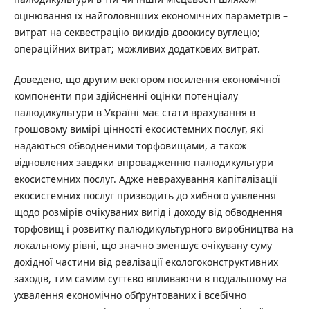
оцінювання їх найголовніших економічних параметрів –
витрат на секвестрацію викидів двоокису вуглецю;
операційних витрат; можливих додаткових витрат.
Доведено, що другим вектором посилення економічної
компоненти при здійсненні оцінки потенціалу
палюдикультури в Україні має стати врахування в
грошовому вимірі цінності екосистемних послуг, які
надаються обводненими торфовищами, а також
відновлених завдяки впровадженню палюдикультури
екосистемних послуг. Адже неврахування капіталізації
екосистемних послуг призводить до хибного уявлення
щодо розмірів очікуваних вигід і доходу від обводнення
торфовищ і розвитку палюдикультурного виробництва на
локальному рівні, що значно зменшує очікувану суму
дохідної частини від реалізації екологоконструктивних
заходів, тим самим суттєво впливаючи в подальшому на
ухвалення економічно обґрунтованих і всебічно