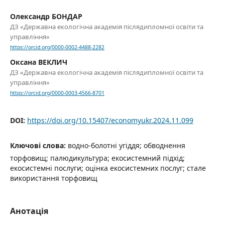
Олександр БОНДАР
ДЗ «Державна екологічна академія післядипломної освіти та
управління»
https://orcid.org/0000-0002-4488-2282
Оксана ВЕКЛИЧ
ДЗ «Державна екологічна академія післядипломної освіти та
управління»
https://orcid.org/0000-0003-4566-8701
DOI:
https://doi.org/10.15407/economyukr.2024.11.099
Ключові слова:
водно-болотні угіддя; обводнення
торфовищ; палюдикультура; екосистемний підхід;
екосистемні послуги; оцінка екосистемних послуг; стале
використання торфовищ
Анотація