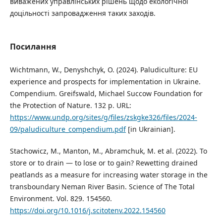
виважених управлінських рішень щодо екологічної
доцільності запровадження таких заходів.
Посилання
Wichtmann, W., Denyshchyk, O. (2024). Paludiculture: EU
experience and prospects for implementation in Ukraine.
Compendium. Greifswald, Michael Succow Foundation for
the Protection of Nature. 132 p. URL:
https://www.undp.org/sites/g/files/zskgke326/files/2024-
09/paludiculture_compendium.pdf
[in Ukrainian].
Stachowicz, M., Manton, M., Abramchuk, M. et al. (2022). To
store or to drain — to lose or to gain? Rewetting drained
peatlands as a measure for increasing water storage in the
transboundary Neman River Basin. Science of The Total
Environment. Vol. 829. 154560.
https://doi.org/10.1016/j.scitotenv.2022.154560