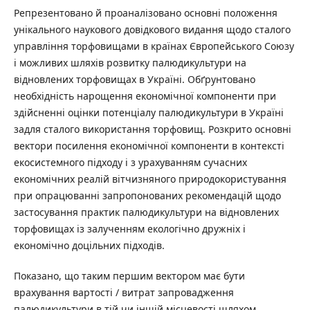
Репрезентовано й проаналізовано основні положення
унікального наукового довідкового видання щодо сталого
управління торфовищами в країнах Європейського Союзу
і можливих шляхів розвитку палюдикультури на
відновлених торфовищах в Україні. Обґрунтовано
необхідність нарощення економічної компоненти при
здійсненні оцінки потенціалу палюдикультури в Україні
задля сталого використання торфовищ. Розкрито основні
вектори посилення економічної компоненти в контексті
екосистемного підходу і з урахуванням сучасних
економічних реалій вітчизняного природокористування
при опрацюванні запропонованих рекомендацій щодо
застосування практик палюдикультури на відновлених
торфовищах із залученням екологічно дружніх і
економічно доцільних підходів.
Показано, що таким першим вектором має бути
врахування вартості / витрат запровадження
палюдикультури в тій чи іншій місцевості шляхом