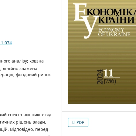
11.074
ного аналізу; ковзна
; лінійно зважена
перація; фондовий ринок
кий спектр чинників: від
ітичних рішень влади,
PDF
цій. Відповідно, перед