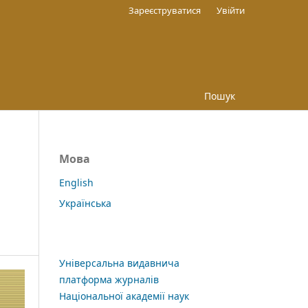
Зареєструватися
Увійти
Пошук
Мова
З
English
Українська
Універсальна видавнича
платформа журналів
Національної академії наук