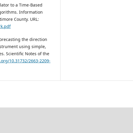
lator to a Time-Based
gorithms. Information
timore County. URL:
k.pdf
orecasting the direction
nstrument using simple,
. Scientific Notes of the
i.org/10.31732/2663-2209-