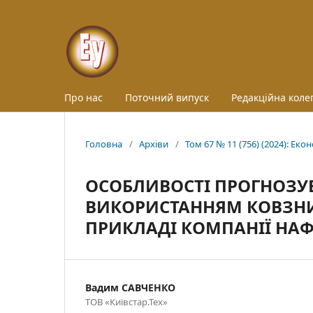
Про нас
Поточний випуск
Редакційна колег
Головна
/
Архіви
/
Том 67 № 11 (756) (2024): Еко
ОСОБЛИВОСТІ ПРОГНОЗУВ
ВИКОРИСТАННЯМ КОВЗНИХ
ПРИКЛАДІ КОМПАНІЇ НАФ
Вадим САВЧЕНКО
ТОВ «Київстар.Тех»