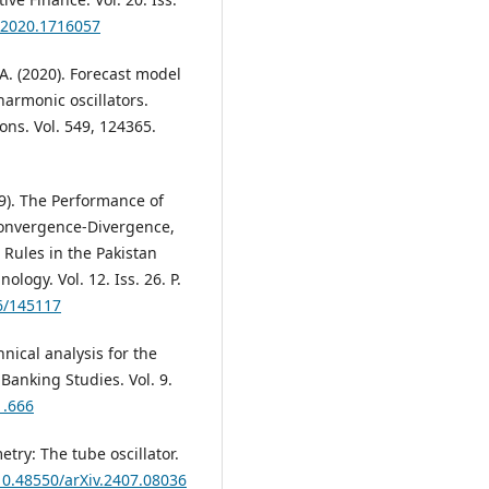
.2020.1716057
 A. (2020). Forecast model
harmonic oscillators.
ons. Vol. 549, 124365.
19). The Performance of
onvergence-Divergence,
Rules in the Pakistan
logy. Vol. 12. Iss. 26. P.
26/145117
hnical analysis for the
 Banking Studies. Vol. 9.
1.666
etry: The tube oscillator.
/10.48550/arXiv.2407.08036