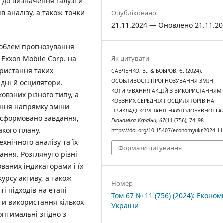
 до визначення галузі й
ів аналізу, а також точки
Опубліковано
21.11.2024 — Оновлено 21.11.2
роблем прогнозування
Як цитувати
 Exxon Mobile Corp. на
ористання таких
САВЧЕНКО, В., & БОБРОВ, Є. (2024).
ОСОБЛИВОСТІ ПРОГНОЗУВАННЯ ЗМІН
едні й осцилятори.
КОТИРУВАННЯ АКЦІЙ З ВИКОРИСТАННЯМ
овзних різного типу, а
КОВЗНИХ СЕРЕДНІХ І ОСЦИЛЯТОРІВ НА
ання напрямку зміни
ПРИКЛАДІ КОМПАНІЇ НАФТОДОБУВНОЇ ГАЛ
о сформовано завдання,
Економіка України
,
67
(11 (756), 74–98.
акого плану.
https://doi.org/10.15407/economyukr.2024.11
ехнічного аналізу та їх
Формати цитування
ння. Розглянуто різні
ваних індикаторами і їх
урсу активу, а також
Номер
і підходів на етапі
Том 67 № 11 (756) (2024): Економ
ти використання кількох
України
птимальні згідно з