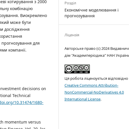
еві котирування з 2000
Розділ
альну комбінацію
Економічне моделювання і
нозування. Виокремлено
прогнозування
 який може бути
ми дослідження
Ліцензія
користання
и прогнозування для
Авторське право (c) 2024 Видавни
ями компанії.
дім "Академперіодика" НАН Україн
Ця робота ліцензується відповідно
Creative Commons Attribution-
f investment decisions on
NonCommercial-NoDerivatives 4.0
tional Technical
International License
.
/doi.org/10.31474/1680-
 with momentum versus
ve Finance. Vol. 20. Iss.