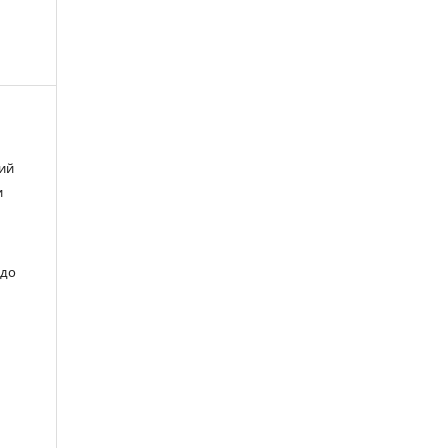
чий
и
 до