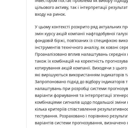
інвестором постає проблема як вибору підходу
цільового активу, так і інтерпретації результат
входу на ринок.
У цьому контексті розкрито ряд актуальних п
змін курсу акцій компанії нафтодобувної галузі
фондовій біржі, пов’язаних із специфікою вик
інструментів технічного аналізу, як ковзні сер
Проаналізовано вплив налаштувань середніх к
також їх комбінацій на коректність прогнозув
котирування акцій компанії. Виходячи з цьог
які вирішуються використанням індикаторів т
Запропоновано підхід до відбору індикаторів т
налаштувань при розробці системи прогнозува
варіанти формування та інтерпретації згенеро
комбінаціями сигналів щодо подальшої зміни к
кілька критеріїв співставлення результативност
тестування. Розраховано і порівняно результа
варіантів системи прогнозування, визначено о