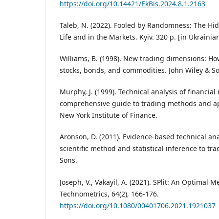
https://doi.org/10.14421/EkBis.2024.8.1.2163
Taleb, N. (2022). Fooled by Randomness: The Hi
Life and in the Markets. Kyiv. 320 p. [in Ukrainian
Williams, B. (1998). New trading dimensions: How
stocks, bonds, and commodities. John Wiley & S
Murphy, J. (1999). Technical analysis of financial
comprehensive guide to trading methods and ap
New York Institute of Finance.
Aronson, D. (2011). Evidence-based technical ana
scientific method and statistical inference to tr
Sons.
Joseph, V., Vakayil, A. (2021). SPlit: An Optimal M
Technometrics, 64(2), 166-176.
https://doi.org/10.1080/00401706.2021.1921037