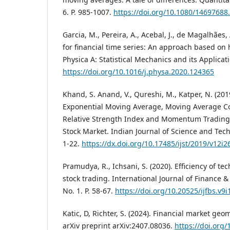
6. P. 985-1007.
https://doi.org/10.1080/14697688
Garcia, M., Pereira, A., Acebal, J., de Magalhães,
for financial time series: An approach based on 
Physica A: Statistical Mechanics and its Applicati
https://doi.org/10.1016/j.physa.2020.124365
Khand, S. Anand, V., Qureshi, M., Katper, N. (20
Exponential Moving Average, Moving Average C
Relative Strength Index and Momentum Trading 
Stock Market. Indian Journal of Science and Techno
1-22.
https://dx.doi.org/10.17485/ijst/2019/v12i
Pramudya, R., Ichsani, S. (2020). Efficiency of tec
stock trading. International Journal of Finance &
No. 1. P. 58-67.
https://doi.org/10.20525/ijfbs.v9i
Katic, D, Richter, S. (2024). Financial market geom
arXiv preprint arXiv:2407.08036.
https://doi.org