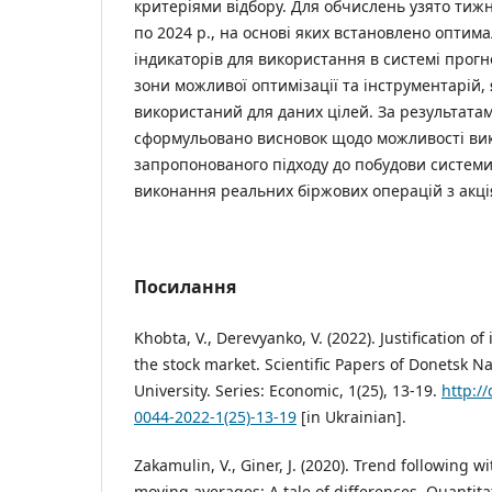
критеріями відбору. Для обчислень узято тижн
по 2024 р., на основі яких встановлено оптим
індикаторів для використання в системі прог
зони можливої оптимізації та інструментарій,
використаний для даних цілей. За результата
сформульовано висновок щодо можливості ви
запропонованого підходу до побудови систем
виконання реальних біржових операцій з акці
Посилання
Khobta, V., Derevyanko, V. (2022). Justification o
the stock market. Scientific Papers of Donetsk Na
University. Series: Economic, 1(25), 13-19.
http:/
0044-2022-1(25)-13-19
[in Ukrainian].
Zakamulin, V., Giner, J. (2020). Trend following
moving averages: A tale of differences. Quantitati