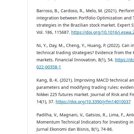
Barroso, B., Cardoso, R., Melo, M. (2021). Perfor
integration between Portfolio Optimization and 
strategies in the Brazilian stock market. Expert 
Vol. 186, 115687.
https://doi.org/10.1016/j.eswa
Ni, Y., Day, M., Cheng, Y., Huang, P. (2022). Can in
technical trading strategies? Evidence from the
markets. Financial Innovation, 8(1), 54.
https://d
022-00358-1
Kang, B.-K. (2021). Improving MACD technical an
parameters and modifying trading rules: eviden
Nikkei 225 futures market. Journal of Risk and 
14(1), 37.
https://doi.org/10.3390/jrfm14010037
Padilha, V., Magnani, V., Gatsios, R., Lima, F., An
Momentum Technical Indicators for Investing in 
Jurnal Ekonomi dan Bisnis, 8(1), 74-86.