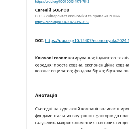
https://orcid.org/0000-0003-4979-7842
Євгеній БОБРОВ
ВНЗ «Університет економіки та права «КРОК»»
https://orcid.org/0000-0002-7397-3132
DOI:
https://doi.org/10.15407/economyukr.2024.
Ключові слова:
котирування; індикатор техніч
середня; проста ковзна; експоненційна ковзна
ковзна; осцилятор; фондова біржа; біржова о
Анотація
Сьогодні на курс акцій компанії впливає широ
фундаментальних внутрішніх факторів до пол
галузевих, макроекономічних і світових тенден