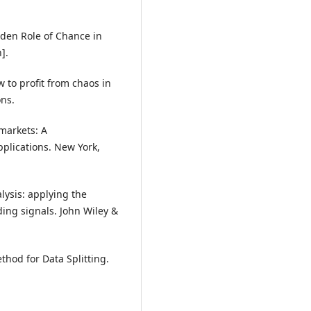
dden Role of Chance in
].
 to profit from chaos in
ons.
 markets: A
plications. New York,
lysis: applying the
ading signals. John Wiley &
ethod for Data Splitting.