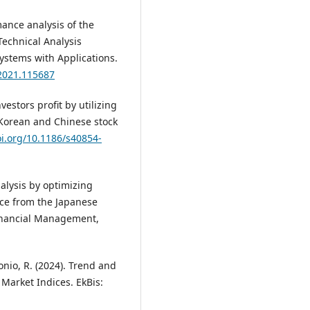
mance analysis of the
Technical Analysis
Systems with Applications.
.2021.115687
vestors profit by utilizing
 Korean and Chinese stock
oi.org/10.1186/s40854-
alysis by optimizing
ce from the Japanese
Financial Management,
tonio, R. (2024). Trend and
Market Indices. EkBis: