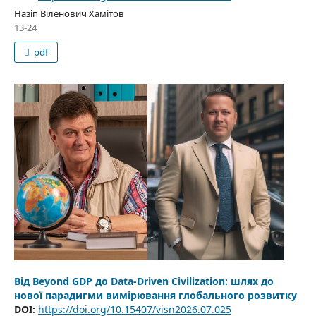
Назіп Віленович Хамітов
13-24
pdf
Від Beyond GDP до Data-Driven Civilization: шлях до
нової парадигми вимірювання глобального розвитку
DOI:
https://doi.org/10.15407/visn2026.07.025