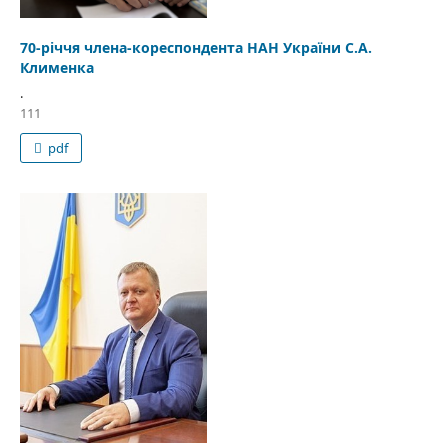
70-річчя члена-кореспондента НАН України С.А.
Клименка
.
111
pdf