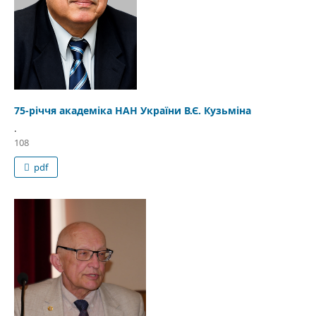
75-річчя академіка НАН України В.Є. Кузьміна
.
108
pdf