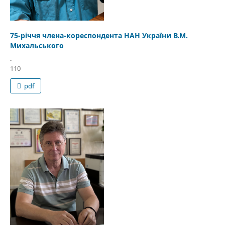
75-річчя члена-кореспондента НАН України В.М.
Михальського
.
110
pdf