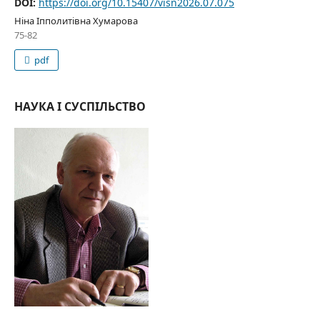
DOI:
https://doi.org/10.15407/visn2026.07.075
Ніна Іпполитівна Хумарова
75-82
pdf
НАУКА І СУСПІЛЬСТВО