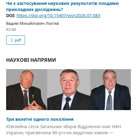
Чи є застосування наукових результатів плодами
прикладних досліджень?
DOI:
https://doi.org/10.15407/visn2026.07.083
Вадим Михайлович Локтєв
83-88
pdf
НАУКОВІ НАПРЯМИ
Три велетні одного покоління
Ювілейна сесія Загальних зборів Відділення хімії НАН
України, присвячена 90-річчю видатних хіміків —